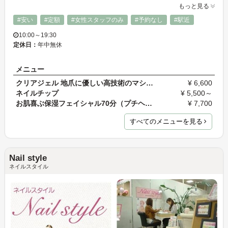
もっと見る
#安い
#定額
#女性スタッフのみ
#予約なし
#駅近
10:00～19:30
定休日：
年中無休
メニュー
クリアジェル 地爪に優しい高技術のマシーンフィルイ…
¥ 6,600
ネイルチップ
¥ 5,500～
お肌喜ぶ保湿フェイシャル70分（プチヘッド＋デコル…
¥ 7,700
すべてのメニューを見る
Nail style
ネイルスタイル