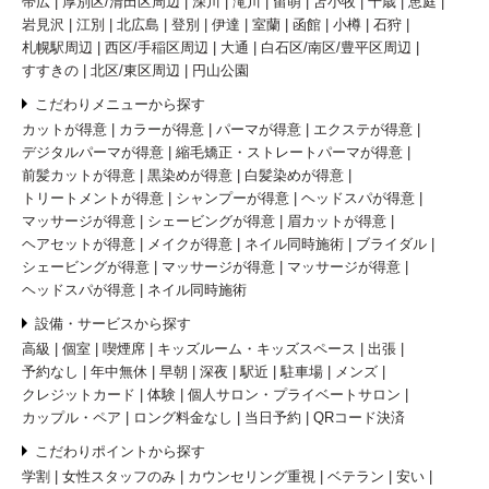
帯広
厚別区/清田区周辺
深川
滝川
留萌
苫小牧
千歳
恵庭
岩見沢
江別
北広島
登別
伊達
室蘭
函館
小樽
石狩
札幌駅周辺
西区/手稲区周辺
大通
白石区/南区/豊平区周辺
すすきの
北区/東区周辺
円山公園
こだわりメニューから探す
カットが得意
カラーが得意
パーマが得意
エクステが得意
デジタルパーマが得意
縮毛矯正・ストレートパーマが得意
前髪カットが得意
黒染めが得意
白髪染めが得意
トリートメントが得意
シャンプーが得意
ヘッドスパが得意
マッサージが得意
シェービングが得意
眉カットが得意
ヘアセットが得意
メイクが得意
ネイル同時施術
ブライダル
シェービングが得意
マッサージが得意
マッサージが得意
ヘッドスパが得意
ネイル同時施術
設備・サービスから探す
高級
個室
喫煙席
キッズルーム・キッズスペース
出張
予約なし
年中無休
早朝
深夜
駅近
駐車場
メンズ
クレジットカード
体験
個人サロン・プライベートサロン
カップル・ペア
ロング料金なし
当日予約
QRコード決済
こだわりポイントから探す
学割
女性スタッフのみ
カウンセリング重視
ベテラン
安い