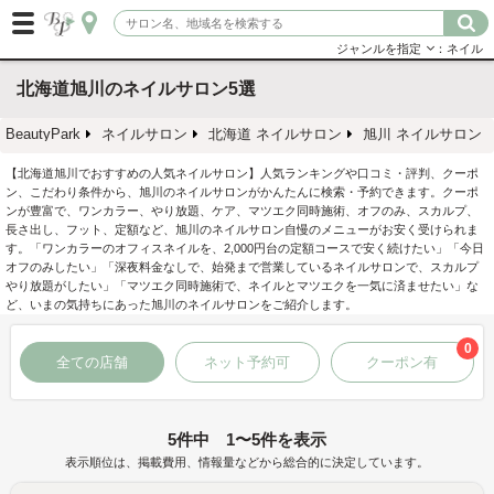
ジャンルを指定
：ネイル
北海道旭川のネイルサロン5選
BeautyPark
ネイルサロン
北海道 ネイルサロン
旭川 ネイルサロン
【北海道旭川でおすすめの人気ネイルサロン】人気ランキングや口コミ・評判、クーポ
ン、こだわり条件から、旭川のネイルサロンがかんたんに検索・予約できます。クーポ
ンが豊富で、ワンカラー、やり放題、ケア、マツエク同時施術、オフのみ、スカルプ、
長さ出し、フット、定額など、旭川のネイルサロン自慢のメニューがお安く受けられま
す。「ワンカラーのオフィスネイルを、2,000円台の定額コースで安く続けたい」「今日
オフのみしたい」「深夜料金なしで、始発まで営業しているネイルサロンで、スカルプ
やり放題がしたい」「マツエク同時施術で、ネイルとマツエクを一気に済ませたい」な
ど、いまの気持ちにあった旭川のネイルサロンをご紹介します。
0
全ての店舗
ネット予約可
クーポン有
5件中 1〜5件を表示
表示順位は、掲載費用、情報量などから総合的に決定しています。