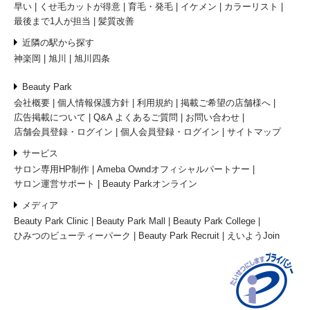
早い
くせ毛カットが得意
育毛・発毛
イケメン
カラーリスト
最後まで1人が担当
髪質改善
近隣の駅から探す
神楽岡
旭川
旭川四条
Beauty Park
会社概要
個人情報保護方針
利用規約
掲載ご希望の店舗様へ
広告掲載について
Q&A よくあるご質問
お問い合わせ
店舗会員登録・ログイン
個人会員登録・ログイン
サイトマップ
サービス
サロン専用HP制作
Ameba Owndオフィシャルパートナー
サロン運営サポート
Beauty Parkオンライン
メディア
Beauty Park Clinic
Beauty Park Mall
Beauty Park College
ひみつのビューティーパーク
Beauty Park Recruit
えいようJoin