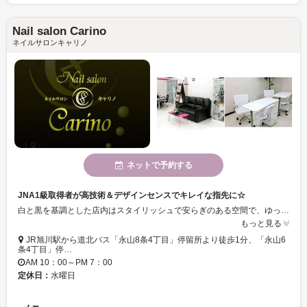
Nail salon Carino
ネイルサロンキャリノ
ネットで予約する
JNA1級取得者が高技術＆デザインセンスでキレイな指先に☆
白と黒を基調とした店内はスタイリッシュで安らぎのある空間で、ゆっくりと過ごせます♪ハイセンスで多彩なカラーのネイルアートが楽しめます♪薄い爪や巻爪などお悩みの方も気軽に相談できます☆
もっと見る
JR旭川駅から道北バス「永山8条4丁目」停留所より徒歩1分、「永山6
条4丁目」停…
AM 10：00～PM 7：00
定休日：
水曜日