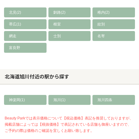
北見(2)
釧路(2)
稚内(2)
帯広(1)
根室
紋別
網走
士別
名寄
富良野
北海道旭川付近の駅から探す
神楽岡(1)
旭川(1)
旭川四条
Beauty Parkでは表示価格について【税込価格】表記を推奨しておりますが、
掲載店舗によっては【税抜価格】で表記されている店舗も御座いますので、
ご予約の際は価格のご確認を宜しくお願い致します。