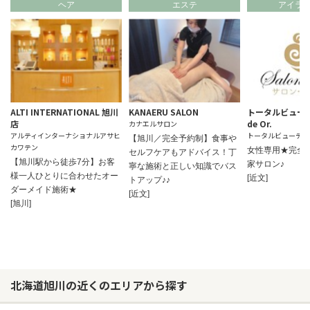
ヘア
エステ
アイラ
ALTI INTERNATIONAL 旭川
KANAERU SALON
トータルビューテ
店
de Or.
カナエルサロン
アルティインターナショナルアサヒ
トータルビューティ
【旭川／完全予約制】食事や
カワテン
女性専用★完全
セルフケアもアドバイス！丁
【旭川駅から徒歩7分】お客
家サロン♪
寧な施術と正しい知識でバス
様一人ひとりに合わせたオー
[近文]
トアップ♪♪
ダーメイド施術★
[近文]
[旭川]
北海道旭川の近くのエリアから探す