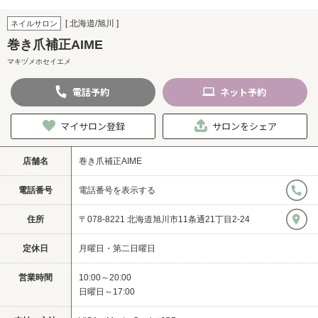
[ 北海道/旭川 ]
ネイルサロン
巻き爪補正AIME
マキヅメホセイエメ
電話
予約
ネット
予約
マイサロン登録
サロンをシェア
店舗名
巻き爪補正AIME
電話番号
電話番号を表示する
住所
〒078-8221 北海道旭川市11条通21丁目2-24
定休日
月曜日・第二日曜日
営業時間
10:00～20:00
日曜日～17:00