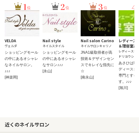
1
2
3
4
位
位
位
VELDA
Nail style
Nail salon Carino
レディース
＆理容室あ
ヴェルダ
ネイルスタイル
ネイルサロンキャリノ
レディースシ
ショッピングモール
ショッピングモール
JNA1級取得者が高
ドリヨウシツ
の中にあるオシャレ
の中にあるオシャレ
技術＆デザインセン
あさひは理
なネイルサロン。
なサロン♪♪♪
スでキレイな指先に
ディースシ
♪♪♪
[永山]
☆
専門とする
[神楽岡]
[南永山]
す。♪♪♪
[旭川]
近くのネイルサロン