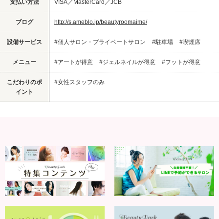
支払い方法
VISA／MasterCard／JCB
ブログ
http://s.ameblo.jp/beautyroomaime/
設備サービス
#個人サロン・プライベートサロン
#駐車場
#喫煙席
メニュー
#アートが得意
#ジェルネイルが得意
#フットが得意
こだわりのポ
#女性スタッフのみ
イント