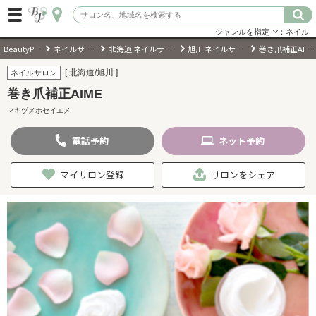
ジャンルを指定
：ネイル
BeautyPark
ネイルサロン
北海道 ネイルサロン
旭川 ネイルサロン
巻き爪補正AIME
ログイン
[ 北海道/旭川 ]
ネイルサロン
巻き爪補正AIME
会員登録
（無料）
マキヅメホセイエメ
電話
予約
ネット
予約
キーワード検索
ジャンルを選択
マイサロン登録
サロンをシェア
キーワードで検索
近くのサロンを探す
現在地から探す