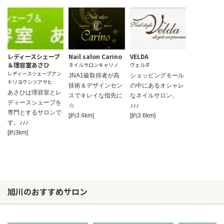
レディースシェーブ
Nail salon Carino
VELDA
＆理容室あさひ
ネイルサロンキャリノ
ヴェルダ
レディースシェーブアン
JNA1級取得者が高
ショッピングモール
ドリヨウシツアサヒ
技術＆デザインセン
の中にあるオシャレ
あさひは理容室とレ
スでキレイな指先に
なネイルサロン。
ディースシェーブを
☆
♪♪♪
専門とするサロンで
[約3.4km]
[約3.6km]
す。♪♪♪
[約3km]
旭川のおすすめサロン