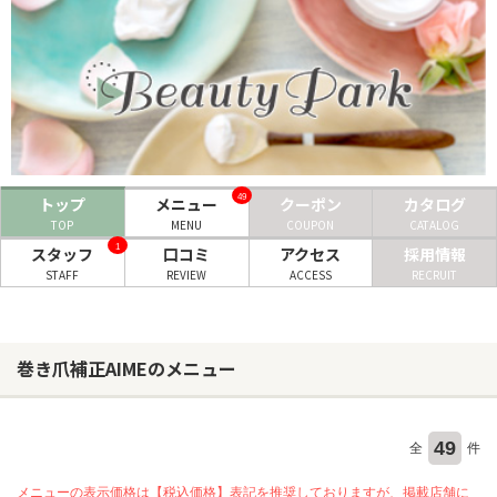
ヘアサロン
ネイルサロン
まつげサロン
エステサロン
49
トップ
メニュー
クーポン
カタログ
リラクゼーションサロン
TOP
MENU
COUPON
CATALOG
1
スタッフ
口コミ
アクセス
採用情報
美容クリニック
STAFF
REVIEW
ACCESS
RECRUIT
ヘアカタログ
ネイルカタログ
巻き爪補正AIMEのメニュー
メンズカタログ
49
全
件
メニューの表示価格は【税込価格】表記を推奨しておりますが、掲載店舗に