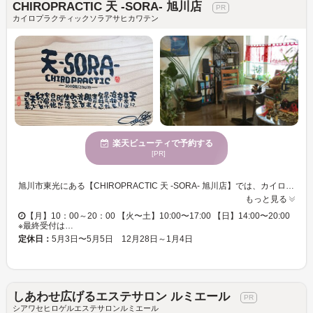
CHIROPRACTIC 天 -SORA- 旭川店
カイロプラクティックソラアサヒカワテン
楽天ビューティで予約する
[PR]
旭川市東光にある【CHIROPRACTIC 天 -SORA- 旭川店】では、カイロプラクティックの技術を中心にオステオパシィやボディコントロールバンドを用いて、全身を矯正・調整します。 １７年のキャリアを持つ院長とキャリア６年のスタッフの施術が好評で、リピーターも多数。 身体の辛い症状を適確に判断し、自覚症状がない部分まで改善され、本来の健康を取り戻していくことができます。 また、体格や体力に合わせた施術は、身体への負担を最小限にとどめ、免疫力や自然治癒力を向上させます。 院長・スタッフ共に健康管理士・メンタルケア心理士でもあるため、普段からの健康維持について、栄養や運動・ストレスフリーについてのアドバイスも受けられ、健康の自己管理力もup！ 店舗は、アジア風の店内にアロマの香りと緑が広がり、とても落ち着いた空間になっています。 日常の喧騒を離れてゆったりと過ごしてみてはいかがでしょうか？ 旭川市で整体やカイロプラクティックをお探しなら、お気軽にカイロプラクティック天-SORA-へご相談下さい。
もっと見る
【月】10：00～20：00 【火〜土】10:00〜17:00 【日】14:00〜20:00
※最終受付は…
定休日：
5月3日〜5月5日 12月28日～1月4日
しあわせ広げるエステサロン ルミエール
シアワセヒロゲルエステサロンルミエール