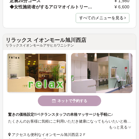
足裏20分コース
¥ 1,980
◆女性施術者がするアロマオイルトリートメント60分コ…
¥ 6,600
すべてのメニューを見る
リラックス イオンモール旭川西店
リラックスイオンモールアサヒカワニシテン
ネットで予約する
驚きの価格設定!!ベテランスタッフの本格マッサージを手軽に♪
たくさんのお客様に気軽にご利用いただき健康になってもらいたいと格安でマッサージを行っております☆こんなに安くて大丈夫？って思うかもしれませんが、経験と知識のあるスタッフが責任を持って施術をいたします。笑顔と気持ちいいマッサージのおもてなしで満足していただけるように努めてまいります。お買い物帰りなどお気軽にお立ち寄りください♪
もっと見る
アクセスも便利なイオンモール旭川西店２Ｆ