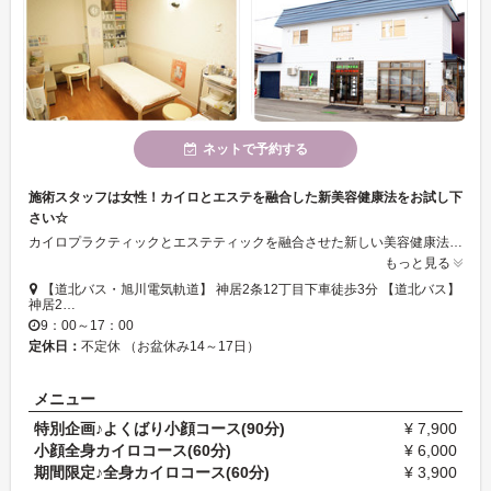
ネットで予約する
施術スタッフは女性！カイロとエステを融合した新美容健康法をお試し下
さい☆
カイロプラクティックとエステティックを融合させた新しい美容健康法で身体の中からお客様を健康へと導きます☆施術スタッフが女性なのも安心。完全個室のプライベートな空間でリラックスして施術が受けられます！ カイロとエステの知識を持つスタッフが骨盤の歪みを整え女性のお悩みを解消しアナタの本来の美しさを引き出します！ からだがやこころが疲れた時、ホッとしたい時はお越し下さい！
もっと見る
【道北バス・旭川電気軌道】 神居2条12丁目下車徒歩3分 【道北バス】
神居2…
9：00～17：00
定休日：
不定休 （お盆休み14～17日）
メニュー
特別企画♪よくばり小顔コース(90分)
¥ 7,900
小顔全身カイロコース(60分)
¥ 6,000
期間限定♪全身カイロコース(60分)
¥ 3,900