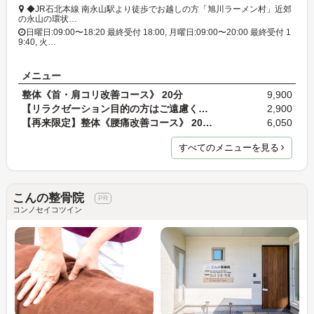
◆JR石北本線 南永山駅より徒歩でお越しの方「旭川ラーメン村」近郊
の永山の環状…
日曜日:09:00〜18:20 最終受付 18:00, 月曜日:09:00〜20:00 最終受付 1
9:40, 火…
メニュー
整体《首・肩コリ改善コース》 20分
9,900
【リラクゼーション目的の方はご遠慮ください】《首…
2,900
【再来限定】整体《腰痛改善コース》 20分 通常料金9…
6,050
すべてのメニューを見る
こんの整骨院
コンノセイコツイン