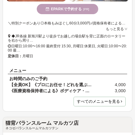
EPARKで予約する
[PR]
＼特別クーポンあり◎本格もみほぐし60分3,000円♪/資格保有者による高い技術×お手頃な価格でリピーター続出♪お悩みにピンポイントのもみほぐしが好評!本州千葉県での施術実績あり◎
もっと見る
◆JR各線 新旭川駅より徒歩でお越しの場合駅を背に正面のロータリー
を右から周り…
日曜日:10:00〜16:00 最終受付 15:30, 月曜日:休業日, 火曜日:10:00〜20:
00 最…
定休日：
月曜日
メニュー
お時間のみのご予約
【全員OK】《プロにお任せ！どれを選ぶか悩んでいる…
4,000
《医療資格保持者による》ボディケア・もみほぐし 30…
3,000
すべてのメニューを見る
猫背バランスルーム マルカツ店
ネコゼバランスルームマルカツテン