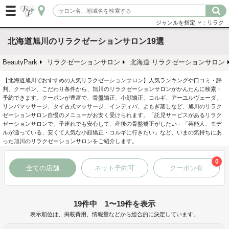
ジャンルを指定
：リラク
北海道旭川のリラクゼーションサロン19選
BeautyPark
リラクゼーションサロン
北海道 リラクゼーションサロン
【北海道旭川でおすすめの人気リラクゼーションサロン】人気ランキングや口コミ・評
判、クーポン、こだわり条件から、旭川のリラクゼーションサロンがかんたんに検索・
予約できます。クーポンが豊富で、骨盤矯正、小顔矯正、コルギ、アーユルヴェーダ、
リンパマッサージ、タイ古式マッサージ、インディバ、よもぎ蒸しなど、旭川のリラク
ゼーションサロン自慢のメニューがお安く受けられます。「託児サービスがあるリラク
ゼーションサロンで、子連れでも安心して、産後の骨盤矯正がしたい」「芸能人、モデ
ルが通っている、安くて人気な小顔矯正・コルギに行きたい」など、いまの気持ちにあ
った旭川のリラクゼーションサロンをご紹介します。
0
全ての店舗
ネット予約可
クーポン有
19件中 1〜19件を表示
表示順位は、掲載費用、情報量などから総合的に決定しています。