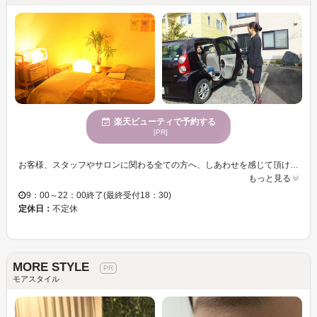
楽天ビューティで予約する
[PR]
お客様、スタッフやサロンに関わる全ての方へ、しあわせを感じて頂けるようなお店づくりを心がける【しあわせ広げるエステサロン ルミエール】静かな住宅街にある1軒家サロン♪全室が完全個室、来店から帰られるまでリラックスして過ごす事ができます★ 住宅街にあるためアクセスが良くないので市内に限り送迎サービスを行っています。メニューはオーガニック、デトックスなど健康と美容の両面でお客様のためになるルミエール独自のメニューが揃います◎ マシン4種類のほか、フェイシャル、アロマ、顔＆鼻毛脱毛6回、新メニューの水素マッサージと、美顔＆健康改善メニューが全て受けられる♪冬のイベントや大事な日までにどうしてもサイズダウンしたい…！という貴女へ！綺麗に健康的にサイズダウンを目指す短期集中コースが登場♪熟練の技術で、憧れボディに導きます！
もっと見る
9：00～22：00終了(最終受付18：30)
定休日：
不定休
MORE STYLE
モアスタイル