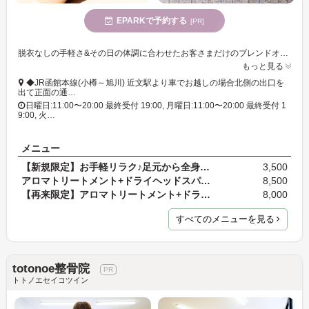
EPARKで予約する
[PR]
脱衣なしの手軽さ&その日の体調に合わせたお客さまだけのブレンドオイルが魅力◎足裏を触るだけで身体も心も整う不思議な感覚を、ぜひご体感ください!
もっと見る
◆JR函館本線(小樽～旭川) 近文駅より車でお越しの場合北側の出口を
出て正面の通…
日曜日:11:00〜20:00 最終受付 19:00, 月曜日:11:00〜20:00 最終受付 1
9:00, 火…
メニュー
【新規限定】お手軽リラク♪足元から全身の疲れを整え…
3,500
アロマトリートメント+ドライヘッドスパ 90分
8,500
【再来限定】アロマトリートメント+ドライヘッドスパ…
8,000
すべてのメニューを見る
totonoe整骨院
トトノエセイコツイン