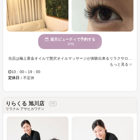
楽天ビューティで予約する
[PR]
当店は極上黄金オイルで贅沢オイルマッサージが体験出来るリラクサロンです♪♪ ホワイトを基調にした店内は、とても落ち着きのある雰囲気となり、一軒家のサロンなので「自分のためだけの貸切空間」で周りを気にせず、ゆっくりと寛ぎながらサロンタイムが過ごせます★ 「角質ケア＆フットマッサージ」 膝上からつま先まで丁寧にマッサージさせて頂きます。マッサージにより血行を促し不純物を排出！！むくみ改善に導きます♪また、ご自身では難しい足裏ケアも行いますので、気になる方はぜひお試し下さい★ お気軽に通える様、価格もリーズナブルに設定致しました◎ぜひこの機会に極上のリラクゼーションをご堪能下さい★皆様のご来店心よりお待ちしております☆彡
もっと見る
10：00～19：00
定休日：
不定休
りらくる 旭川店
リラクル アサヒカワテン