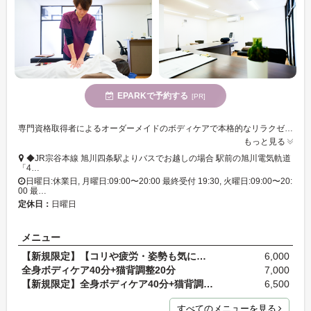
EPARKで予約する
[PR]
専門資格取得者によるオーダーメイドのボディケアで本格的なリラクゼーションを満喫できる!お得なOPEN記念クーポン有
もっと見る
◆JR宗谷本線 旭川四条駅よりバスでお越しの場合 駅前の旭川電気軌道
「4…
日曜日:休業日, 月曜日:09:00〜20:00 最終受付 19:30, 火曜日:09:00〜20:
00 最…
定休日：
日曜日
メニュー
【新規限定】【コリや疲労・姿勢も気になる方へ】全…
6,000
全身ボディケア40分+猫背調整20分
7,000
【新規限定】全身ボディケア40分+猫背調整10分+フェ…
6,500
すべてのメニューを見る