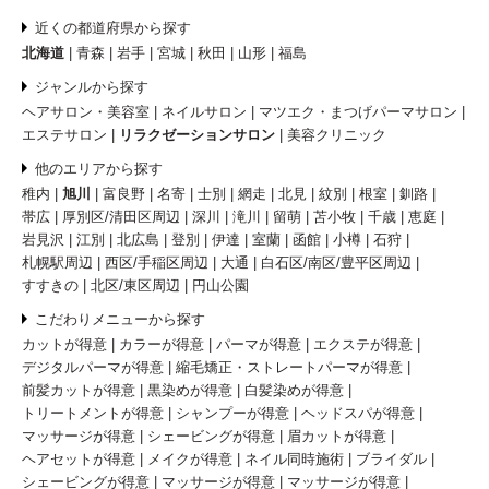
近くの都道府県から探す
北海道
青森
岩手
宮城
秋田
山形
福島
ジャンルから探す
ヘアサロン・美容室
ネイルサロン
マツエク・まつげパーマサロン
エステサロン
リラクゼーションサロン
美容クリニック
他のエリアから探す
稚内
旭川
富良野
名寄
士別
網走
北見
紋別
根室
釧路
帯広
厚別区/清田区周辺
深川
滝川
留萌
苫小牧
千歳
恵庭
岩見沢
江別
北広島
登別
伊達
室蘭
函館
小樽
石狩
札幌駅周辺
西区/手稲区周辺
大通
白石区/南区/豊平区周辺
すすきの
北区/東区周辺
円山公園
こだわりメニューから探す
カットが得意
カラーが得意
パーマが得意
エクステが得意
デジタルパーマが得意
縮毛矯正・ストレートパーマが得意
前髪カットが得意
黒染めが得意
白髪染めが得意
トリートメントが得意
シャンプーが得意
ヘッドスパが得意
マッサージが得意
シェービングが得意
眉カットが得意
ヘアセットが得意
メイクが得意
ネイル同時施術
ブライダル
シェービングが得意
マッサージが得意
マッサージが得意