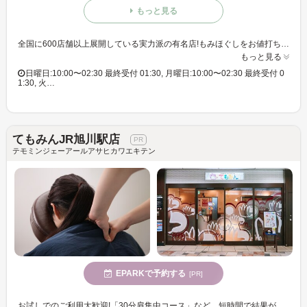
もっと見る
全国に600店舗以上展開している実力派の有名店!もみほぐしをお値打ち価格で☆60分3,980円(りらくるアプリ会員価格3,600円)
もっと見る
日曜日:10:00〜02:30 最終受付 01:30, 月曜日:10:00〜02:30 最終受付 0
1:30, 火…
てもみんJR旭川駅店
テモミンジェーアールアサヒカワエキテン
EPARKで予約する
[PR]
お試しでのご利用大歓迎!「30分肩集中コース」など、短時間で結果が出るコースを多数ご用意!