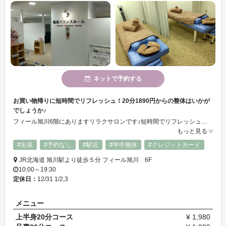
ネットで予約する
お買い物帰りに短時間でリフレッシュ！20分1890円からの整体はいかが
でしょうか♪
フィール旭川6階にありますリラクサロンです♪短時間でリフレッシュできちゃうので、お買い物帰りやお仕事帰りなどにサクッとリフッレシュいかがでしょうか？☆ 20分からメニュー受けることができます◎お近くにお越しの際はぜひお試しあれ♪
もっと見る
#出張
#予約なし
#駅近
#年中無休
#クレジットカード
JR北海道 旭川駅より徒歩５分 フィール旭川 6F
10:00～19:30
定休日：
12/31 1/2,3
メニュー
上半身20分コース
¥ 1,980