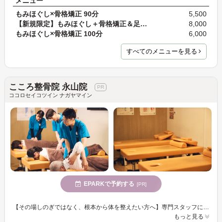
メニュー
もみほぐし×骨格矯正 90分
5,500
【新規限定】もみほぐし＋骨格矯正＆足ツボ 100分 通…
8,000
もみほぐし×骨格矯正 100分
6,000
すべてのメニューを見る
こころ整骨院 永山院
ココロセイコツイン ナガヤマイン
EPARKで予約する
[PR]
【その場しのぎではなく、根本から体を整えたい方へ】専門スタッフによる“本質的なケア”で、不調が出にくい体づくりをサポートします。※一時的なリラクゼーションを目的とされる方はご遠慮ください。
もっと見る