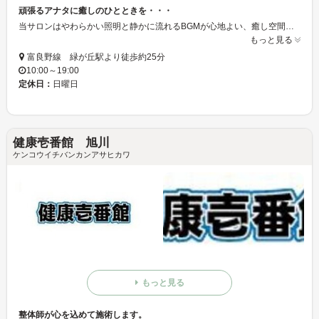
頑張るアナタに癒しのひとときを・・・
当サロンはやわらかい照明と静かに流れるBGMが心地よい、癒し空間となっております。心を落ち着け穏やかな気持ちでリラックスしていただけます。日常で疲れた身体をアロマとハーブの力で元気にしませんか？きっと心まで元気になれますよ☆お客様のそのときのライフスタイルや身体の状態に合わせたハーブを選びぬいて使用いたします。是非一度お越しください。
もっと見る
富良野線 緑が丘駅より徒歩約25分
10:00～19:00
定休日：
日曜日
健康壱番館 旭川
ケンコウイチバンカンアサヒカワ
もっと見る
整体師が心を込めて施術します。