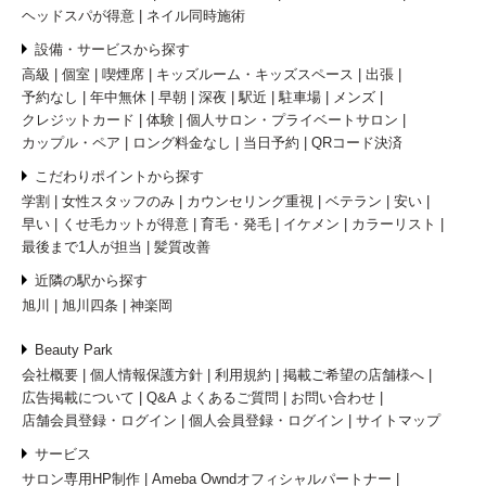
ヘッドスパが得意
ネイル同時施術
設備・サービスから探す
高級
個室
喫煙席
キッズルーム・キッズスペース
出張
予約なし
年中無休
早朝
深夜
駅近
駐車場
メンズ
クレジットカード
体験
個人サロン・プライベートサロン
カップル・ペア
ロング料金なし
当日予約
QRコード決済
こだわりポイントから探す
学割
女性スタッフのみ
カウンセリング重視
ベテラン
安い
早い
くせ毛カットが得意
育毛・発毛
イケメン
カラーリスト
最後まで1人が担当
髪質改善
近隣の駅から探す
旭川
旭川四条
神楽岡
Beauty Park
会社概要
個人情報保護方針
利用規約
掲載ご希望の店舗様へ
広告掲載について
Q&A よくあるご質問
お問い合わせ
店舗会員登録・ログイン
個人会員登録・ログイン
サイトマップ
サービス
サロン専用HP制作
Ameba Owndオフィシャルパートナー