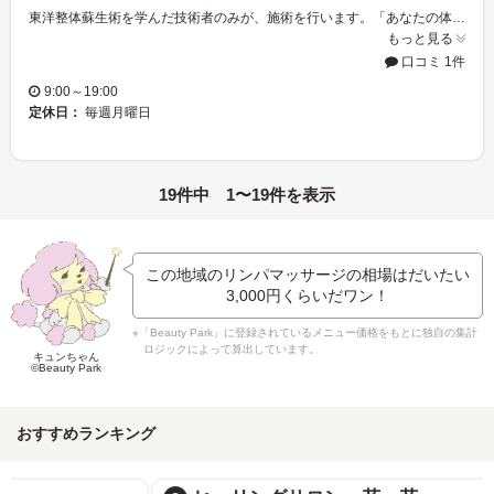
東洋整体蘇生術を学んだ技術者のみが、施術を行います。「あなたの体を良くしたい」「ガマンしないでほしい」「健康でいてほしい」その想いを胸に、整体師が心を込めて施術します。毎日の心と体の癒しのため、一度、ご来店されてはいかがでしょうか。
もっと見る
口コミ 1件
9:00～19:00
定休日：
毎週月曜日
19件中 1〜19件を表示
この地域のリンパマッサージの相場はだいたい
3,000円
くらいだワン！
※「Beauty Park」に登録されているメニュー価格をもとに独自の集計
ロジックによって算出しています。
キュンちゃん
©Beauty Park
おすすめランキング