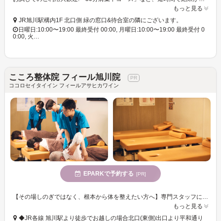
もっと見る
JR旭川駅構内1F 北口側 緑の窓口&待合室の隣にございます。
日曜日:10:00〜19:00 最終受付 00:00, 月曜日:10:00〜19:00 最終受付 0
0:00, 火…
こころ整体院 フィール旭川院
ココロセイタイイン フィールアサヒカワイン
EPARKで予約する
[PR]
【その場しのぎではなく、根本から体を整えたい方へ】専門スタッフによる“本質的なケア”で、不調が出にくい体づくりをサポートします。※一時的なリラクゼーションを目的とされる方はご遠慮ください。
もっと見る
◆JR各線 旭川駅より徒歩でお越しの場合北口(東側)出口より平和通り