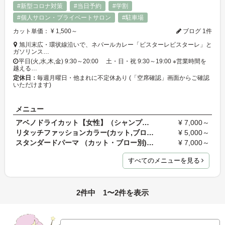
#新型コロナ対策
#当日予約
#学割
#個人サロン・プライベートサロン
#駐車場
カット単価： ¥ 1,500～
ブログ 1件
旭川末広・環状線沿いで、ネパールカレー「ビスターレビスターレ」と
ガソリンス…
平日(火,水,木,金) 9:30～20:00 土・日・祝 9:30～19:00 ※営業時間を
越える…
定休日：
毎週月曜日・他まれに不定休あり (「空席確認」画面からご確認
いただけます)
メニュー
アベノドライカット【女性】（シャンプー・ブロー込…
¥ 7,000～
リタッチファッションカラー(カット,ブロー別) ￥5,…
¥ 5,000～
スタンダードパーマ （カット・ブロー別) ￥7,000…
¥ 7,000～
すべてのメニューを見る
2件中 1〜2件を表示