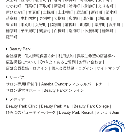
むかわ町
日高町
平取町
新冠町
浦河町
様似町
えりも町
新ひだか町
音更町
士幌町
上士幌町
鹿追町
新得町
清水町
芽室町
中札内村
更別村
大樹町
広尾町
幕別町
池田町
豊頃町
本別町
足寄町
陸別町
浦幌町
釧路町
厚岸町
浜中町
標茶町
弟子屈町
鶴居村
白糠町
別海町
中標津町
標津町
羅臼町
Beauty Park
会社概要
個人情報保護方針
利用規約
掲載ご希望の店舗様へ
広告掲載について
Q&A よくあるご質問
お問い合わせ
店舗会員登録・ログイン
個人会員登録・ログイン
サイトマップ
サービス
サロン専用HP制作
Ameba Owndオフィシャルパートナー
サロン運営サポート
Beauty Parkオンライン
メディア
Beauty Park Clinic
Beauty Park Mall
Beauty Park College
ひみつのビューティーパーク
Beauty Park Recruit
えいようJoin