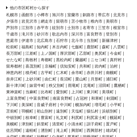
他の市区町村から探す
札幌市
函館市
小樽市
旭川市
室蘭市
釧路市
帯広市
北見市
夕張市
岩見沢市
網走市
留萌市
苫小牧市
稚内市
美唄市
芦別市
江別市
赤平市
紋別市
士別市
名寄市
三笠市
根室市
千歳市
滝川市
砂川市
歌志内市
深川市
富良野市
登別市
恵庭市
伊達市
北広島市
石狩市
北斗市
当別町
新篠津村
松前町
福島町
知内町
木古内町
七飯町
鹿部町
森町
八雲町
長万部町
江差町
上ノ国町
厚沢部町
乙部町
奥尻町
今金町
せたな町
島牧村
寿都町
黒松内町
蘭越町
ニセコ町
真狩村
留寿都村
喜茂別町
京極町
倶知安町
共和町
岩内町
泊村
神恵内村
積丹町
古平町
仁木町
余市町
赤井川村
南幌町
奈井江町
上砂川町
由仁町
長沼町
栗山町
月形町
浦臼町
新十津川町
妹背牛町
秩父別町
雨竜町
北竜町
沼田町
鷹栖町
東神楽町
当麻町
比布町
愛別町
上川町
東川町
美瑛町
上富良野町
中富良野町
南富良野町
占冠村
和寒町
剣淵町
下川町
美深町
音威子府村
中川町
幌加内町
増毛町
小平町
苫前町
羽幌町
初山別村
遠別町
天塩町
猿払村
浜頓別町
中頓別町
枝幸町
豊富町
礼文町
利尻町
利尻富士町
幌延町
美幌町
津別町
斜里町
清里町
小清水町
訓子府町
置戸町
佐呂間町
遠軽町
湧別町
滝上町
興部町
西興部村
雄武町
大空町
豊浦町
壮瞥町
白老町
厚真町
洞爺湖町
安平町