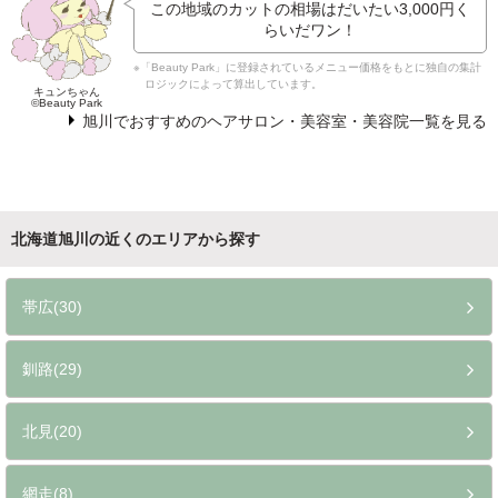
この地域のカットの相場はだいたい
3,000円
く
らいだワン！
※「Beauty Park」に登録されているメニュー価格をもとに独自の集計
ロジックによって算出しています。
キュンちゃん
©Beauty Park
旭川でおすすめのヘアサロン・美容室・美容院一覧を見る
北海道旭川の近くのエリアから探す
帯広(30)
釧路(29)
北見(20)
網走(8)