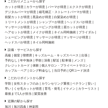
こだわりメニューから探す
カットが得意
カラーが得意
パーマが得意
エクステが得意
デジタルパーマが得意
縮毛矯正・ストレートパーマが得意
前髪カットが得意
黒染めが得意
白髪染めが得意
トリートメントが得意
シャンプーが得意
ヘッドスパが得意
マッサージが得意
シェービングが得意
眉カットが得意
ヘアセットが得意
メイクが得意
ネイル同時施術
ブライダル
シェービングが得意
マッサージが得意
マッサージが得意
ヘッドスパが得意
ネイル同時施術
設備・サービスから探す
高級
個室
喫煙席
キッズルーム・キッズスペース
出張
予約なし
年中無休
早朝
深夜
駅近
駐車場
メンズ
クレジットカード
体験
個人サロン・プライベートサロン
カップル・ペア
ロング料金なし
当日予約
QRコード決済
こだわりポイントから探す
学割
女性スタッフのみ
カウンセリング重視
ベテラン
安い
早い
くせ毛カットが得意
育毛・発毛
イケメン
カラーリスト
最後まで1人が担当
髪質改善
近隣の駅から探す
旭川
旭川四条
神楽岡