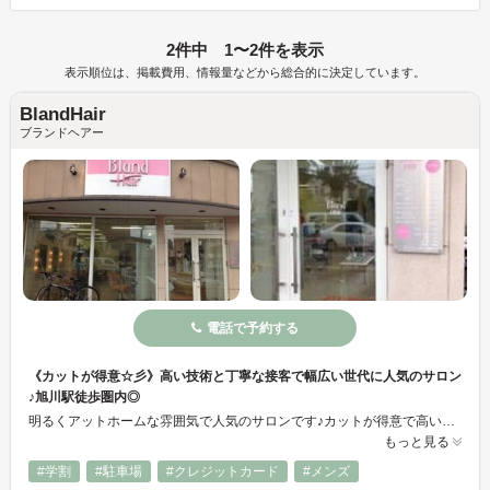
2件中 1〜2件を表示
表示順位は、掲載費用、情報量などから総合的に決定しています。
BlandHair
ブランドヘアー
電話で予約する
《カットが得意☆彡》高い技術と丁寧な接客で幅広い世代に人気のサロン
♪旭川駅徒歩圏内◎
明るくアットホームな雰囲気で人気のサロンです♪カットが得意で高いクオリティからお客様からも好評です！幅広い年齢層から絶大なる支持を受けております！！旭川駅からも徒歩圏内で通いやすい◎カット／カラー／パーマ／トリートメント等、一人一人に合わせたスタイリングをご提供します！皆様のご来店心よりお待ちしております☆
もっと見る
#学割
#駐車場
#クレジットカード
#メンズ