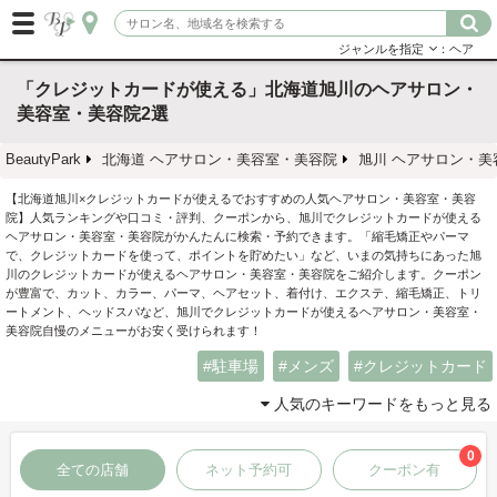
ジャンルを指定
：ヘア
「クレジットカードが使える」北海道旭川のヘアサロン・
美容室・美容院2選
BeautyPark
北海道 ヘアサロン・美容室・美容院
旭川 ヘアサロン・美
【北海道旭川×クレジットカードが使えるでおすすめの人気ヘアサロン・美容室・美容
院】人気ランキングや口コミ・評判、クーポンから、旭川でクレジットカードが使える
ヘアサロン・美容室・美容院がかんたんに検索・予約できます。「縮毛矯正やパーマ
で、クレジットカードを使って、ポイントを貯めたい」など、いまの気持ちにあった旭
川のクレジットカードが使えるヘアサロン・美容室・美容院をご紹介します。クーポン
が豊富で、カット、カラー、パーマ、ヘアセット、着付け、エクステ、縮毛矯正、トリ
ートメント、ヘッドスパなど、旭川でクレジットカードが使えるヘアサロン・美容室・
美容院自慢のメニューがお安く受けられます！
駐車場
メンズ
クレジットカード
人気のキーワードをもっと見る
0
全ての店舗
ネット予約可
クーポン有