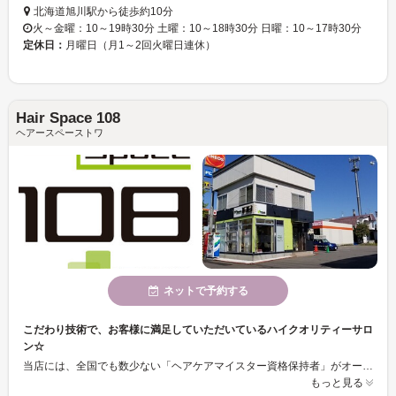
北海道旭川駅から徒歩約10分
火～金曜：10～19時30分 土曜：10～18時30分 日曜：10～17時30分
定休日：
月曜日（月1～2回火曜日連休）
Hair Space 108
ヘアースペーストワ
ネットで予約する
こだわり技術で、お客様に満足していただいているハイクオリティーサロ
ン☆
当店には、全国でも数少ない「ヘアケアマイスター資格保持者」がオーナースタイリストとして活躍しています☆ みなさまの髪の状態を診断し、どのような処置を行えばよいのかをお伝えしています♪ こだわりの「アベドライカット」と共に、ぜひ診断・技術を受けてみて下さい☆ ※≪新規様は初回料￥2,000加算≫カウンセリングや事務手数料など。 ※現在、新規の高校生以下は予約を受付してません。
もっと見る