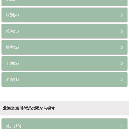
紋別(4)
稚内(3)
根室(2)
士別(2)
名寄(1)
北海道旭川付近の駅から探す
旭川(13)