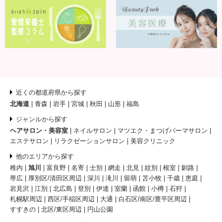
近くの都道府県から探す
北海道
青森
岩手
宮城
秋田
山形
福島
ジャンルから探す
ヘアサロン・美容室
ネイルサロン
マツエク・まつげパーマサロン
エステサロン
リラクゼーションサロン
美容クリニック
他のエリアから探す
稚内
旭川
富良野
名寄
士別
網走
北見
紋別
根室
釧路
帯広
厚別区/清田区周辺
深川
滝川
留萌
苫小牧
千歳
恵庭
岩見沢
江別
北広島
登別
伊達
室蘭
函館
小樽
石狩
札幌駅周辺
西区/手稲区周辺
大通
白石区/南区/豊平区周辺
すすきの
北区/東区周辺
円山公園