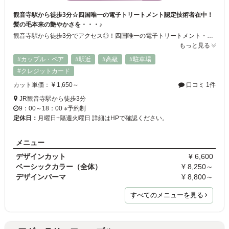
観音寺駅から徒歩3分☆四国唯一の電子トリートメント認定技術者在中！
髪の毛本来の艶やかさを・・・♪
観音寺駅から徒歩3分でアクセス◎！四国唯一の電子トリートメント・クリニックカット(R)・リセッターカット認定技術者在席！髪の毛本来の艶やかさ、美しさを引き出すトリートメントメニューも豊富・・・♪明るく高技術なスタイリストが心を込めて施術いたします...+。*
もっと見る
#カップル・ペア
#駅近
#高級
#駐車場
#クレジットカード
カット単価： ¥ 1,650～
口コミ 1件
JR観音寺駅から徒歩3分
9：00～18：00 ※予約制
定休日：
月曜日+隔週火曜日 詳細はHPで確認ください。
メニュー
デザインカット
¥ 6,600
ベーシックカラー（全体）
¥ 8,250～
デザインパーマ
¥ 8,800～
すべてのメニューを見る