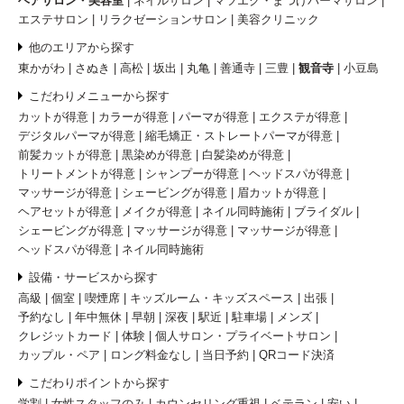
ヘアサロン・美容室
ネイルサロン
マツエク・まつげパーマサロン
エステサロン
リラクゼーションサロン
美容クリニック
他のエリアから探す
東かがわ
さぬき
高松
坂出
丸亀
善通寺
三豊
観音寺
小豆島
こだわりメニューから探す
カットが得意
カラーが得意
パーマが得意
エクステが得意
デジタルパーマが得意
縮毛矯正・ストレートパーマが得意
前髪カットが得意
黒染めが得意
白髪染めが得意
トリートメントが得意
シャンプーが得意
ヘッドスパが得意
マッサージが得意
シェービングが得意
眉カットが得意
ヘアセットが得意
メイクが得意
ネイル同時施術
ブライダル
シェービングが得意
マッサージが得意
マッサージが得意
ヘッドスパが得意
ネイル同時施術
設備・サービスから探す
高級
個室
喫煙席
キッズルーム・キッズスペース
出張
予約なし
年中無休
早朝
深夜
駅近
駐車場
メンズ
クレジットカード
体験
個人サロン・プライベートサロン
カップル・ペア
ロング料金なし
当日予約
QRコード決済
こだわりポイントから探す
学割
女性スタッフのみ
カウンセリング重視
ベテラン
安い