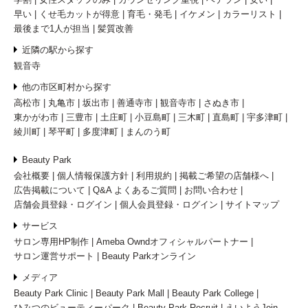
早い
くせ毛カットが得意
育毛・発毛
イケメン
カラーリスト
最後まで1人が担当
髪質改善
近隣の駅から探す
観音寺
他の市区町村から探す
高松市
丸亀市
坂出市
善通寺市
観音寺市
さぬき市
東かがわ市
三豊市
土庄町
小豆島町
三木町
直島町
宇多津町
綾川町
琴平町
多度津町
まんのう町
Beauty Park
会社概要
個人情報保護方針
利用規約
掲載ご希望の店舗様へ
広告掲載について
Q&A よくあるご質問
お問い合わせ
店舗会員登録・ログイン
個人会員登録・ログイン
サイトマップ
サービス
サロン専用HP制作
Ameba Owndオフィシャルパートナー
サロン運営サポート
Beauty Parkオンライン
メディア
Beauty Park Clinic
Beauty Park Mall
Beauty Park College
ひみつのビューティーパーク
Beauty Park Recruit
えいようJoin