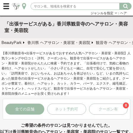
ジャンルを指定
：ヘア
「出張サービスがある」香川県観音寺のヘアサロン・美容
室・美容院
BeautyPark
香川県 ヘアサロン・美容室・美容院
観音寺 ヘアサロン・
【香川県観音寺×出張サービスがあるでおすすめの人気ヘアサロン・美容室・美容院】人
気ランキングや口コミ・評判、クーポンから、観音寺で出張サービスがあるヘアサロ
ン・美容室・美容院がかんたんに検索・予約できます。「出張着付けで、気軽に着物の
着付け、ヘアセットがしたい」「小さい子どもと一緒に、自宅で安心して髪を切りた
い」「訪問美容で、おじいちゃん、おばあちゃんを喜ばせたい」など、いまの気持ちに
あった観音寺の出張サービスがあるヘアサロン・美容室・美容院をご紹介します。クー
ポンが豊富で、着付け、ヘアセット、カット、カラー、パーマ、エクステ、縮毛矯正、
トリートメント、ヘッドスパなど、観音寺で出張サービスがあるヘアサロン・美容室・
美容院自慢のメニューがお安く受けられます！
0
全ての店舗
ネット予約可
クーポン有
ご希望の条件のサロンは見つかりませんでした。
以下は香川県観音寺のヘアサロン・美容室・美容院のサロン一覧です。