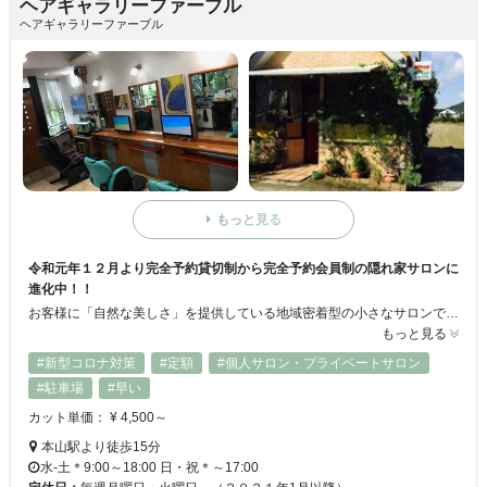
ヘアギャラリーファーブル
ヘアギャラリーファーブル
もっと見る
令和元年１２月より完全予約貸切制から完全予約会員制の隠れ家サロンに
進化中！！
お客様に「自然な美しさ」を提供している地域密着型の小さなサロンです☆地球環境まで考え、自然素材を贅沢に使用しているので、髪や頭皮をいたわりながらオシャレを楽しめます♪ホームケアを最小限に留め、流行に左右されず、機能性、再現性を重視したスタイルをお届けしています◎髪にお悩みがある方は、ぜひご相談ください！令和1年より定額制も導入！入会には条件と定員がありますので気になる方はお早めに。。。
もっと見る
#新型コロナ対策
#定額
#個人サロン・プライベートサロン
#駐車場
#早い
カット単価： ¥ 4,500～
本山駅より徒歩15分
水-土＊9:00～18:00 日・祝＊～17:00