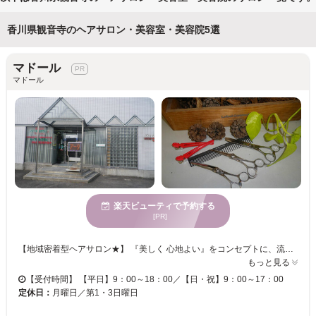
香川県観音寺のヘアサロン・美容室・美容院5選
マドール
マドール
楽天ビューティで予約する
[PR]
【地域密着型ヘアサロン★】 『美しく 心地よい』をコンセプトに、流行だけにとらわれることなく、一人一人のお客様のライフスタイルに合わせたスタイルケアーを提ご提案。頭皮・髪へのこだわりと洗練された技術で、お客様の綺麗と快適をサポート致します。髪地肌が気になる人は是非1度ご相談ください。 【マンツーマン施術が嬉しい◎】 マドールは一人のスタイリストが仕上げまでご対応いたします♪今の髪型のこういうところが気になる・ぴったりなヘアスタイル、アレンジが知りたい！など、些細な事でもお応えします。 【駐車場もあります♪】 観音寺駅から徒歩30分…でも、駐車場を完備しているのでお車でもお越しいただけます。楽天ビューティ限定【ご新規様全メニュー10%OFF】クーポンも掲載中♪ぜひ一度、足を運んでみてはいかがですか？皆様のお越しをお待ちしております。
もっと見る
【受付時間】 【平日】9：00～18：00／【日・祝】9：00～17：00
定休日：
月曜日／第1・3日曜日