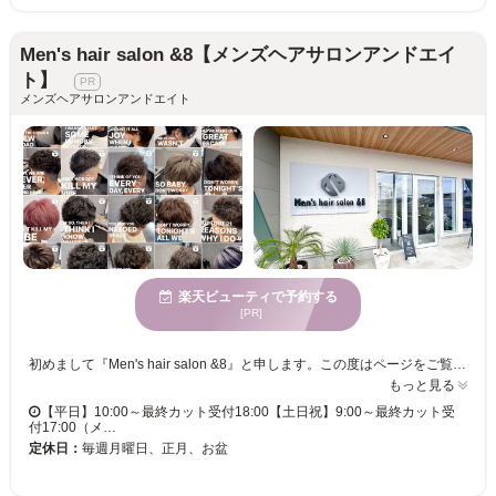
Men's hair salon &8【メンズヘアサロンアンドエイ
ト】
メンズヘアサロンアンドエイト
楽天ビューティで予約する
[PR]
初めまして『Men's hair salon &8』と申します。この度はページをご覧頂きまして誠にありがとうございます。&8はレディースサロンでもバーバーでも無い全く新しい形のヘアサロンとして最新の設備で最高の美容技術をご提供。非日常を感じて頂き自信の高まる場所となる事を目指します。スタッフは一人一人にしっかり向き合いますので、ぜひお会い出来る事楽しみにしております。
もっと見る
【平日】10:00～最終カット受付18:00【土日祝】9:00～最終カット受
付17:00（メ…
定休日：
毎週月曜日、正月、お盆