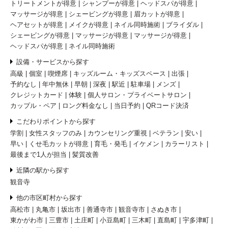
トリートメントが得意
シャンプーが得意
ヘッドスパが得意
マッサージが得意
シェービングが得意
眉カットが得意
ヘアセットが得意
メイクが得意
ネイル同時施術
ブライダル
シェービングが得意
マッサージが得意
マッサージが得意
ヘッドスパが得意
ネイル同時施術
設備・サービスから探す
高級
個室
喫煙席
キッズルーム・キッズスペース
出張
予約なし
年中無休
早朝
深夜
駅近
駐車場
メンズ
クレジットカード
体験
個人サロン・プライベートサロン
カップル・ペア
ロング料金なし
当日予約
QRコード決済
こだわりポイントから探す
学割
女性スタッフのみ
カウンセリング重視
ベテラン
安い
早い
くせ毛カットが得意
育毛・発毛
イケメン
カラーリスト
最後まで1人が担当
髪質改善
近隣の駅から探す
観音寺
他の市区町村から探す
高松市
丸亀市
坂出市
善通寺市
観音寺市
さぬき市
東かがわ市
三豊市
土庄町
小豆島町
三木町
直島町
宇多津町