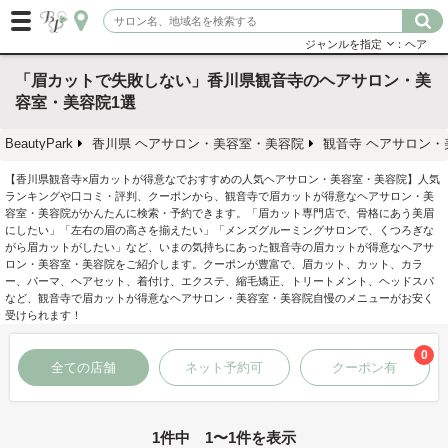
ジャンルを指定
：ヘア
「眉カットで失敗しない」香川県観音寺のヘアサロン・美
容室・美容院1選
BeautyPark
香川県 ヘアサロン・美容室・美容院
観音寺 ヘアサロン・
【香川県観音寺×眉カットが得意なでおすすめの人気ヘアサロン・美容室・美容院】人気
ランキングや口コミ・評判、クーポンから、観音寺で眉カットが得意なヘアサロン・美
容室・美容院がかんたんに検索・予約できます。「眉カット専門店で、骨格にあう美眉
にしたい」「左右の眉の高さを揃えたい」「メンズグルーミングサロンで、くつろぎな
がら眉カットがしたい」など、いまの気持ちにあった観音寺の眉カットが得意なヘアサ
ロン・美容室・美容院をご紹介します。クーポンが豊富で、眉カット、カット、カラ
ー、パーマ、ヘアセット、着付け、エクステ、縮毛矯正、トリートメント、ヘッドスパ
など、観音寺で眉カットが得意なヘアサロン・美容室・美容院自慢のメニューがお安く
受けられます！
0
全ての店舗
ネット予約可
クーポン有
1件中 1〜1件を表示