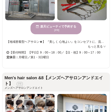
楽天ビューティで予約する
[PR]
【地域密着型ヘアサロン★】 『美しく 心地よい』をコンセプトに、流行だけにとらわれることなく、一人一人のお客様のライフスタイルに合わせたスタイルケアーを提ご提案。頭皮・髪へのこだわりと洗練された技術で、お客様の綺麗と快適をサポート致します。髪地肌が気になる人は是非1度ご相談ください。 【マンツーマン施術が嬉しい◎】 マドールは一人のスタイリストが仕上げまでご対応いたします♪今の髪型のこういうところが気になる・ぴったりなヘアスタイル、アレンジが知りたい！など、些細な事でもお応えします。 【駐車場もあります♪】 観音寺駅から徒歩30分…でも、駐車場を完備しているのでお車でもお越しいただけます。楽天ビューティ限定【ご新規様全メニュー10%OFF】クーポンも掲載中♪ぜひ一度、足を運んでみてはいかがですか？皆様のお越しをお待ちしております。
もっと見る
【受付時間】 【平日】9：00～18：00／【日・祝】9：00～17：00
定休日：
月曜日／第1・3日曜日
Men's hair salon &8【メンズヘアサロンアンドエイ
ト】
メンズヘアサロンアンドエイト