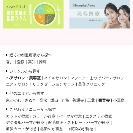
近くの都道府県から探す
香川
愛媛
高知
徳島
ジャンルから探す
ヘアサロン・美容室
ネイルサロン
マツエク・まつげパーマサロン
エステサロン
リラクゼーションサロン
美容クリニック
他のエリアから探す
東かがわ
さぬき
高松
坂出
丸亀
善通寺
三豊
観音寺
小豆島
こだわりメニューから探す
カットが得意
カラーが得意
パーマが得意
エクステが得意
デジタルパーマが得意
縮毛矯正・ストレートパーマが得意
前髪カットが得意
黒染めが得意
白髪染めが得意