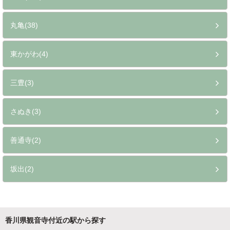
丸亀(38)
東かがわ(4)
三豊(3)
さぬき(3)
善通寺(2)
坂出(2)
香川県観音寺付近の駅から探す