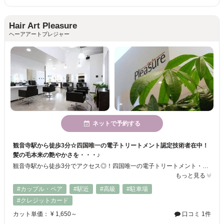
Hair Art Pleasure
ヘーアアートプレジャー
ネットで予約する
観音寺駅から徒歩3分☆四国唯一の電子トリートメント認定技術者在中！
髪の毛本来の艶やかさを・・・♪
観音寺駅から徒歩3分でアクセス◎！四国唯一の電子トリートメント・クリニックカット(R)・リセッターカット認定技術者在席！髪の毛本来の艶やかさ、美しさを引き出すトリートメントメニューも豊富・・・♪明るく高技術なスタイリストが心を込めて施術いたします...+。*
もっと見る
#カップル・ペア
#駅近
#高級
#駐車場
#クレジットカード
カット単価： ¥ 1,650～
口コミ 1件