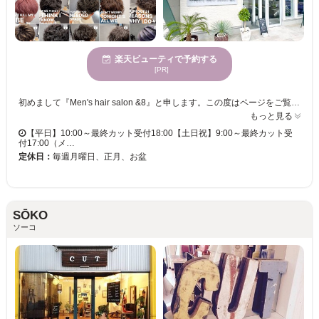
楽天ビューティで予約する
[PR]
初めまして『Men's hair salon &8』と申します。この度はページをご覧頂きまして誠にありがとうございます。&8はレディースサロンでもバーバーでも無い全く新しい形のヘアサロンとして最新の設備で最高の美容技術をご提供。非日常を感じて頂き自信の高まる場所となる事を目指します。スタッフは一人一人にしっかり向き合いますので、ぜひお会い出来る事楽しみにしております。
もっと見る
【平日】10:00～最終カット受付18:00【土日祝】9:00～最終カット受
付17:00（メ…
定休日：
毎週月曜日、正月、お盆
SŌKO
ソーコ