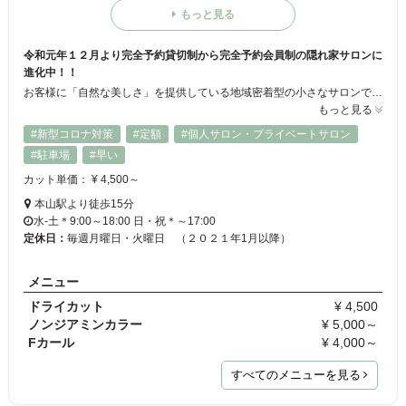
もっと見る
令和元年１２月より完全予約貸切制から完全予約会員制の隠れ家サロンに
進化中！！
お客様に「自然な美しさ」を提供している地域密着型の小さなサロンです☆地球環境まで考え、自然素材を贅沢に使用しているので、髪や頭皮をいたわりながらオシャレを楽しめます♪ホームケアを最小限に留め、流行に左右されず、機能性、再現性を重視したスタイルをお届けしています◎髪にお悩みがある方は、ぜひご相談ください！令和1年より定額制も導入！入会には条件と定員がありますので気になる方はお早めに。。。
もっと見る
#新型コロナ対策
#定額
#個人サロン・プライベートサロン
#駐車場
#早い
カット単価： ¥ 4,500～
本山駅より徒歩15分
水-土＊9:00～18:00 日・祝＊～17:00
定休日：
毎週月曜日・火曜日 （２０２１年1月以降）
メニュー
ドライカット
¥ 4,500
ノンジアミンカラー
¥ 5,000～
Fカール
¥ 4,000～
すべてのメニューを見る