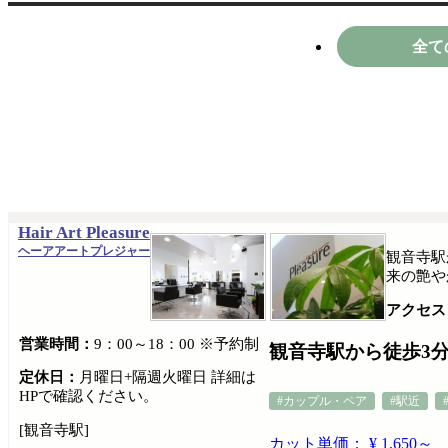
全て
Hair Art Pleasure
ヘーアアートプレジャー
観音寺駅
来の艶や
アクセス
営業時間：
9：00～18：00 ※予約制
観音寺駅から徒歩3
定休日：
月曜日+隔週火曜日 詳細は
HPで確認ください。
#カップル・ペア
#駅近
[観音寺駅]
カット単価： ¥ 1,650～