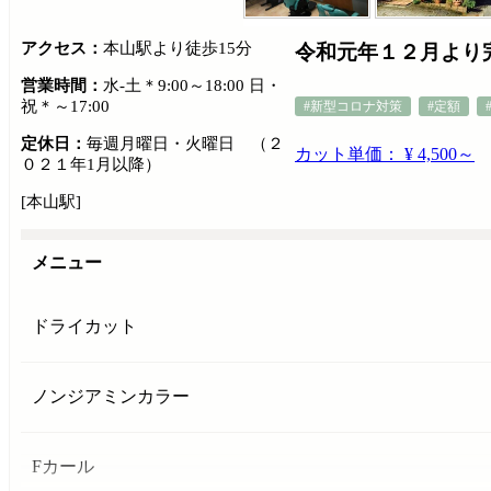
アクセス：
本山駅より徒歩15分
令和元年１２月より
営業時間：
水-土＊9:00～18:00 日・
祝＊～17:00
#新型コロナ対策
#定額
定休日：
毎週月曜日・火曜日 （２
カット単価： ¥ 4,500～
０２１年1月以降）
[本山駅]
メニュー
ドライカット
ノンジアミンカラー
Fカール