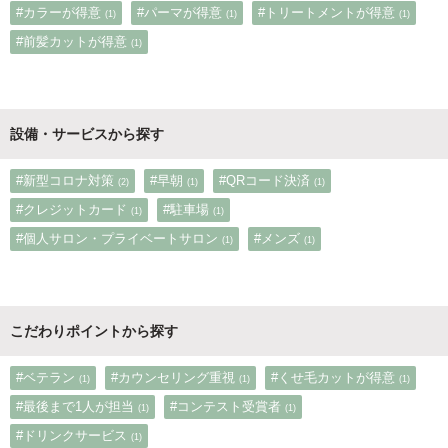
#カラーが得意
#パーマが得意
#トリートメントが得意
(1)
(1)
(1)
#前髪カットが得意
(1)
設備・サービスから探す
#新型コロナ対策
#早朝
#QRコード決済
(2)
(1)
(1)
#クレジットカード
#駐車場
(1)
(1)
#個人サロン・プライベートサロン
#メンズ
(1)
(1)
こだわりポイントから探す
#ベテラン
#カウンセリング重視
#くせ毛カットが得意
(1)
(1)
(1)
#最後まで1人が担当
#コンテスト受賞者
(1)
(1)
#ドリンクサービス
(1)