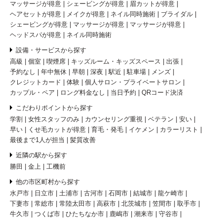
マッサージが得意
シェービングが得意
眉カットが得意
ヘアセットが得意
メイクが得意
ネイル同時施術
ブライダル
シェービングが得意
マッサージが得意
マッサージが得意
ヘッドスパが得意
ネイル同時施術
設備・サービスから探す
高級
個室
喫煙席
キッズルーム・キッズスペース
出張
予約なし
年中無休
早朝
深夜
駅近
駐車場
メンズ
クレジットカード
体験
個人サロン・プライベートサロン
カップル・ペア
ロング料金なし
当日予約
QRコード決済
こだわりポイントから探す
学割
女性スタッフのみ
カウンセリング重視
ベテラン
安い
早い
くせ毛カットが得意
育毛・発毛
イケメン
カラーリスト
最後まで1人が担当
髪質改善
近隣の駅から探す
勝田
金上
工機前
他の市区町村から探す
水戸市
日立市
土浦市
古河市
石岡市
結城市
龍ケ崎市
下妻市
常総市
常陸太田市
高萩市
北茨城市
笠間市
取手市
牛久市
つくば市
ひたちなか市
鹿嶋市
潮来市
守谷市