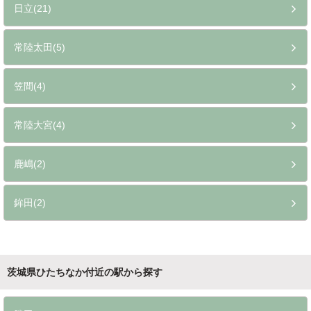
日立(21)
常陸太田(5)
笠間(4)
常陸大宮(4)
鹿嶋(2)
鉾田(2)
茨城県ひたちなか付近の駅から探す