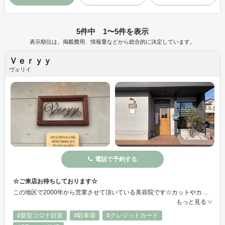
5件中 1〜5件を表示
表示順位は、掲載費用、情報量などから総合的に決定しています。
Ｖｅｒｙｙ
ヴェリイ
電話で予約する
☆ご来店お待ちしております☆
この地区で2000年から営業させて頂いている美容院です☆カットやカラーなど全てのメニューを適正な価格にてご提供！おかげさまで多くのお客様にリピート頂いています。小さなお子様からご高齢の方まで大歓迎！ゆったりとしたサロン内で理想のスタイルに近づけるよう、真心込めて施術致します♪ 市販では手に入らないミルボン商品、リュミエリーナ バイオプログラミング商品取扱い中！！
もっと見る
#新型コロナ対策
#駐車場
#クレジットカード