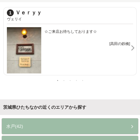
stance.hairmake
2
スタンスヘアーメイク
お待ちしております☆
気軽に立ち寄れる癒しのプライベー
[高田の鉄橋]
茨城県ひたちなかの近くのエリアから探す
水戸(42)