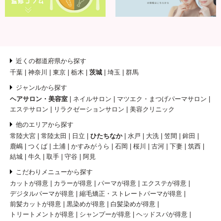
近くの都道府県から探す
千葉
神奈川
東京
栃木
茨城
埼玉
群馬
ジャンルから探す
ヘアサロン・美容室
ネイルサロン
マツエク・まつげパーマサロン
エステサロン
リラクゼーションサロン
美容クリニック
他のエリアから探す
常陸大宮
常陸太田
日立
ひたちなか
水戸
大洗
笠間
鉾田
鹿嶋
つくば
土浦
かすみがうら
石岡
桜川
古河
下妻
筑西
結城
牛久
取手
守谷
阿見
こだわりメニューから探す
カットが得意
カラーが得意
パーマが得意
エクステが得意
デジタルパーマが得意
縮毛矯正・ストレートパーマが得意
前髪カットが得意
黒染めが得意
白髪染めが得意
トリートメントが得意
シャンプーが得意
ヘッドスパが得意