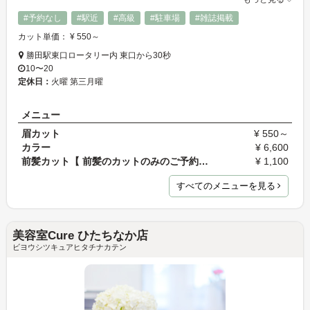
#予約なし
#駅近
#高級
#駐車場
#雑誌掲載
カット単価： ¥ 550～
勝田駅東口ロータリー内 東口から30秒
10〜20
定休日：
火曜 第三月曜
メニュー
眉カット
¥ 550～
カラー
¥ 6,600
前髪カット【 前髪のカットのみのご予約の方はお電話…
¥ 1,100
すべてのメニューを見る
美容室Cure ひたちなか店
ビヨウシツキュアヒタチナカテン