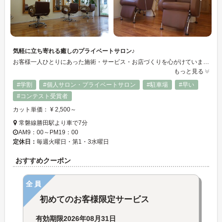
気軽に立ち寄れる癒しのプライベートサロン♪
お客様一人ひとりにあった施術・サービス・お店づくりを心がけています。 ヘアーメニューの他、フェイシャルエステやネイルもおこなっております。 メンズのお客様も大歓迎です。 ご質問などお気軽にお問合せ下さい。
もっと見る
#学割
#個人サロン・プライベートサロン
#駐車場
#早い
#コンテスト受賞者
カット単価： ¥ 2,500～
常磐線勝田駅より車で7分
AM9：00～PM19：00
定休日：
毎週火曜日・第1・3水曜日
おすすめクーポン
全員
初めてのお客様限定サービス
有効期限
2026年08月31日