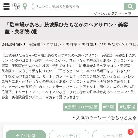
ジャンルを指定
：ヘア
「駐車場がある」茨城県ひたちなかのヘアサロン・美容
室・美容院5選
BeautyPark
茨城県 ヘアサロン・美容室・美容院
ひたちなか ヘアサ
【茨城県ひたちなか×駐車場があるでおすすめの人気ヘアサロン・美容室・美容院】人気
ランキングや口コミ・評判、クーポンから、ひたちなかで駐車場があるヘアサロン・美
容室・美容院がかんたんに検索・予約できます。「駐車場があるヘアサロン・美容室・
美容院で、安心して髪を切りたい」「子どもと一緒に、車で縮毛矯正をしに行きたい」
「午後からの予定の前に、カット、カラーをして、そのまま出かけたい」など、いまの
気持ちにあったひたちなかの駐車場があるヘアサロン・美容室・美容院をご紹介しま
す。クーポンが豊富で、カット、カラー、パーマ、ヘアセット、着付け、エクステ、縮
毛矯正、トリートメント、ヘッドスパなど、ひたちなかで駐車場があるヘアサロン・美
容室・美容院自慢のメニューがお安く受けられます！
新型コロナ対策
早朝
駐車場
人気のキーワードをもっと見る
2
全ての店舗
ネット予約可
クーポン有