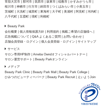
常陸大宮市
那珂市
筑西市
坂東市
稲敷市
かすみがうら市
桜川市
神栖市
行方市
鉾田市
つくばみらい市
小美玉市
茨城町
大洗町
城里町
東海村
大子町
美浦村
阿見町
河内町
八千代町
五霞町
境町
利根町
Beauty Park
会社概要
個人情報保護方針
利用規約
掲載ご希望の店舗様へ
広告掲載について
Q&A よくあるご質問
お問い合わせ
店舗会員登録・ログイン
個人会員登録・ログイン
サイトマップ
サービス
サロン専用HP制作
Ameba Owndオフィシャルパートナー
サロン運営サポート
Beauty Parkオンライン
メディア
Beauty Park Clinic
Beauty Park Mall
Beauty Park College
ひみつのビューティーパーク
Beauty Park Recruit
えいようJoin