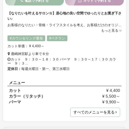
電話で予約する
ネットで予約する
【なりたいを叶えるサロン☆】居心地の良い空間でゆったりとお寛ぎ下さ
い♪
お客様のなりたい・骨格・ライフスタイルを考え、お客様だけのオリジナルのスタイルをご提案します！髪の事でお悩みな事等御座いましたら、どうぞお気軽にご相談下さい◎店内は、木目調の温かみのある雰囲気となっております♪少人数制の居心地の良い空間で是非ゆったりと気兼ねなくお寛ぎ下さいませ☆⁺°気さくで落ち着いてるスタッフが心よりご来店をお待ち致しております♪
もっと見る
#カウンセリング重視
#ベテラン
カット単価： ¥ 4,400～
鹿嶋神宮駅より車で８分
カット ９：３０～１８：３０ パーマ ９：３０～１７：３０ カラ
ー ９：３…
定休日：
毎週火曜日・第一、第三水曜日
メニュー
カット
¥ 4,400
カラー（リタッチ）
¥ 5,500～
パーマ
¥ 9,900～
すべてのメニューを見る