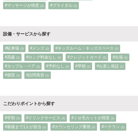
#マッサージが得意
#ブライダル
(1)
(1)
設備・サービスから探す
#駐車場
#メンズ
#キッズルーム・キッズスペース
(3)
(2)
(2)
#高級
#ロング料金なし
#クレジットカード
#出張
(1)
(1)
(1)
(1)
#カップル・ペア
#予約なし
#早朝
#お直し保証
(1)
(1)
(1)
(1)
#個室
#訪問美容
(1)
(1)
こだわりポイントから探す
#学割
#ドリンクサービス
#くせ毛カットが得意
(2)
(2)
(1)
#最後まで1人が担当
#カウンセリング重視
#ベテラン
(1)
(1)
(1)