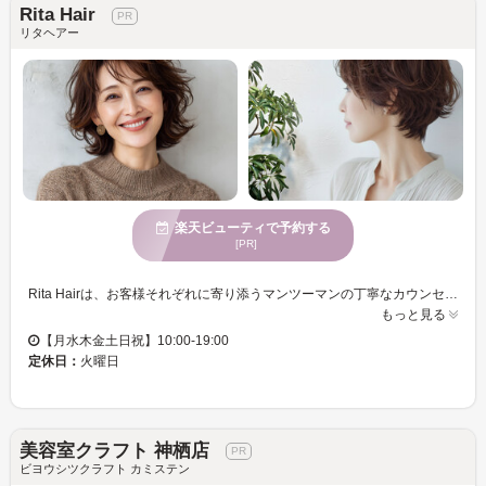
Rita Hair
リタヘアー
楽天ビューティで予約する
[PR]
Rita Hairは、お客様それぞれに寄り添うマンツーマンの丁寧なカウンセリングと施術が特徴で、親しみやすい雰囲気が魅力です。まるで自分の家のように何度も来ていただける空間で、心地よく過ごせる時間をお楽しみください。個室のプライベート空間で自分らしいスタイルを手に入れ、駐車場完備でアクセスも便利です。クレジットカードも使用可能なので、お会計もスムーズに行えます。Rita Hairで心身をリフレッシュし、落ち着いた魅力をさらに引き出すヘアスタイルを実現してください。
もっと見る
【月水木金土日祝】10:00-19:00
定休日：
火曜日
美容室クラフト 神栖店
ビヨウシツクラフト カミステン