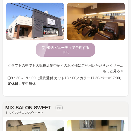
楽天ビューティで予約する
[PR]
クラフトの中でも大規模店舗◎多くのお客様にご利用いただきたくサービス内容も豊富です♪ すべてのお客様との出会いを大切に、皆様のキレイをサポートします！ 《似合わせカット》が得意◎ また、髪のダメージレスにこだわり、トリートメントも取扱い種類豊富◎ オススメの5ステップ・3ステップトリートメント「グローバルミルボン」。ご自分の髪が扱いにくい・乾燥が気になる・・・などダメージにお悩みの方は、ぜひお試しください。丁寧な工程で施術していきますので、‘’うるツヤ‘’が実現♪ 髪質やライフスタイルに合わせて、ご提案させていただきます！！
もっと見る
9：30～19：00（最終受付 カット18：00／カラー17:30/パーマ17:00）
定休日：
年中無休
MIX SALON SWEET
ミックスサロンスウィート