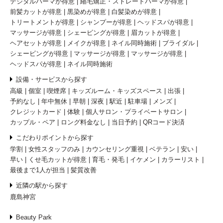
デジタルパーマが得意
縮毛矯正・ストレートパーマが得意
前髪カットが得意
黒染めが得意
白髪染めが得意
トリートメントが得意
シャンプーが得意
ヘッドスパが得意
マッサージが得意
シェービングが得意
眉カットが得意
ヘアセットが得意
メイクが得意
ネイル同時施術
ブライダル
シェービングが得意
マッサージが得意
マッサージが得意
ヘッドスパが得意
ネイル同時施術
設備・サービスから探す
高級
個室
喫煙席
キッズルーム・キッズスペース
出張
予約なし
年中無休
早朝
深夜
駅近
駐車場
メンズ
クレジットカード
体験
個人サロン・プライベートサロン
カップル・ペア
ロング料金なし
当日予約
QRコード決済
こだわりポイントから探す
学割
女性スタッフのみ
カウンセリング重視
ベテラン
安い
早い
くせ毛カットが得意
育毛・発毛
イケメン
カラーリスト
最後まで1人が担当
髪質改善
近隣の駅から探す
鹿島神宮
Beauty Park