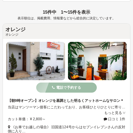
15件中 1〜15件を表示
表示順位は、掲載費用、情報量などから総合的に決定しています。
オレンジ
オレンジ
電話で予約する
【朝9時オープン】オレンジを基調とした明るくアットホームなサロン＊
当店はマンツーマン接客にこだわっており、お客様ひとりひとりに寄り添ったカウンセリングと施術を心がけております。オーガニックカラーや香草カラーなど、ダメージレスにこだわったメニューも豊富にご用意！お得なセットメニューもございます。今なら事前予約限定クーポンもあります！施術中も目の届く場所にキッズスペースも完備されているのでお子様連れの方も安心してご来店くださいませ♪メンズの方も大歓迎です。
もっと見る
カット単価： ¥ 2,800～
口コミ 1件
《お車でお越しの場合》 旧国道124号からはセブンイレブンさんの反対
側に入り…