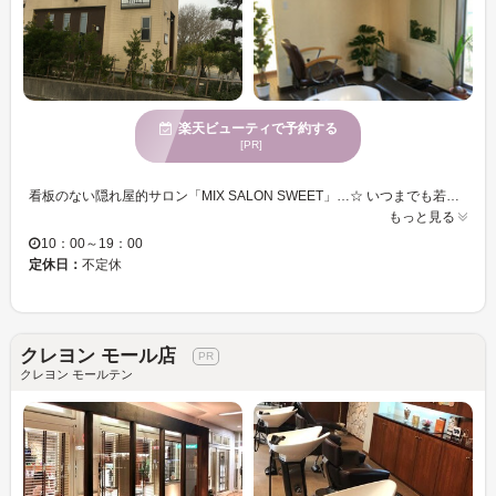
楽天ビューティで予約する
[PR]
看板のない隠れ屋的サロン「MIX SALON SWEET」…☆ いつまでも若々しく、美しくありたいすべての方へ。あなたの最大限の素敵な笑顔を引き出すサービスのご提案をさせていただきます。 密かに女磨きを毎日がんばっている自分へのご褒美に… いつまでもキレイに歳を重ねたいあなたに… ヘア・ネイル・エステ・まつげエクステと、きれいになれる豊富なメニューであなたをお待ちしています☆ どれをとっても高技術＆ハイセンスな仕上がりをお約束いたします！ 【髪や地肌に優しいオーガニックカラー】 品質は落とさず！オーガニックハーブ配合のカラー剤を使用♪ そしてお客様に低価格でヘアカラーをご提供しております☆当店のヘアカラーは三分の一セルフ形式…ドライをご自身で行っていただく方式になっております。 皆様のご来店をお待ちしております！
もっと見る
10：00～19：00
定休日：
不定休
クレヨン モール店
クレヨン モールテン