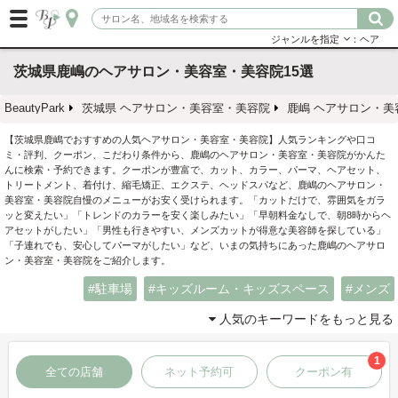
ジャンルを指定
：ヘア
茨城県鹿嶋のヘアサロン・美容室・美容院15選
BeautyPark
茨城県 ヘアサロン・美容室・美容院
鹿嶋 ヘアサロン・美
【茨城県鹿嶋でおすすめの人気ヘアサロン・美容室・美容院】人気ランキングや口コ
ミ・評判、クーポン、こだわり条件から、鹿嶋のヘアサロン・美容室・美容院がかんた
んに検索・予約できます。クーポンが豊富で、カット、カラー、パーマ、ヘアセット、
トリートメント、着付け、縮毛矯正、エクステ、ヘッドスパなど、鹿嶋のヘアサロン・
美容室・美容院自慢のメニューがお安く受けられます。「カットだけで、雰囲気をガラ
ッと変えたい」「トレンドのカラーを安く楽しみたい」「早朝料金なしで、朝8時からヘ
アセットがしたい」「男性も行きやすい、メンズカットが得意な美容師を探している」
「子連れでも、安心してパーマがしたい」など、いまの気持ちにあった鹿嶋のヘアサロ
ン・美容室・美容院をご紹介します。
駐車場
キッズルーム・キッズスペース
メンズ
人気のキーワードをもっと見る
1
全ての店舗
ネット予約可
クーポン有