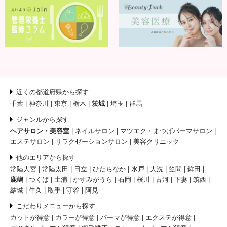
近くの都道府県から探す
千葉
神奈川
東京
栃木
茨城
埼玉
群馬
ジャンルから探す
ヘアサロン・美容室
ネイルサロン
マツエク・まつげパーマサロン
エステサロン
リラクゼーションサロン
美容クリニック
他のエリアから探す
常陸大宮
常陸太田
日立
ひたちなか
水戸
大洗
笠間
鉾田
鹿嶋
つくば
土浦
かすみがうら
石岡
桜川
古河
下妻
筑西
結城
牛久
取手
守谷
阿見
こだわりメニューから探す
カットが得意
カラーが得意
パーマが得意
エクステが得意