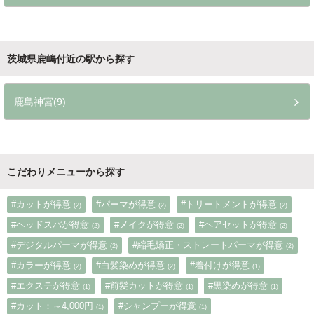
茨城県鹿嶋付近の駅から探す
鹿島神宮(9)
こだわりメニューから探す
#カットが得意
#パーマが得意
#トリートメントが得意
(2)
(2)
(2)
#ヘッドスパが得意
#メイクが得意
#ヘアセットが得意
(2)
(2)
(2)
#デジタルパーマが得意
#縮毛矯正・ストレートパーマが得意
(2)
(2)
#カラーが得意
#白髪染めが得意
#着付けが得意
(2)
(2)
(1)
#エクステが得意
#前髪カットが得意
#黒染めが得意
(1)
(1)
(1)
#カット：～4,000円
#シャンプーが得意
(1)
(1)