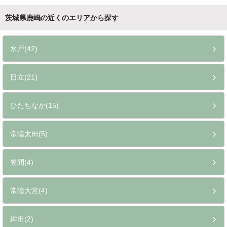
茨城県鹿嶋の近くのエリアから探す
水戸(42)
日立(21)
ひたちなか(15)
常陸太田(5)
笠間(4)
常陸大宮(4)
鉾田(2)