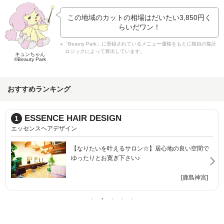
この地域のカットの相場はだいたい
3,850円
く
らいだワン！
※「Beauty Park」に登録されているメニュー価格をもとに独自の集計
ロジックによって算出しています。
キュンちゃん
©Beauty Park
おすすめランキング
オレンジ
2
オレンジ
【朝9時オープン】オレンジを基調とした明るくアッ
トホームなサロン＊
[鹿島神宮]