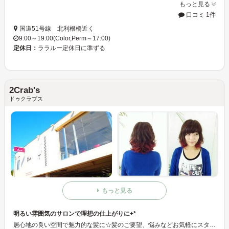
もっと見る
口コミ 1件
国道51号線 北利根橋近く
9:00～19:00(Color,Perm～17:00)
定休日：
ララルー定休日に準ずる
2Crab's
ドゥクラブス
もっと見る
明るい雰囲気のサロンで理想の仕上がりに+*
居心地の良い空間で魅力的な髪に☆髪のご要望、悩みなどお気軽にスタッフにご相談下さいませ♪私達はお客様に2Crab's を選んで良かったと思っていただけるよう努めてまいります！