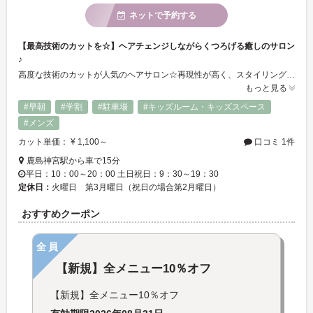
ネットで予約する
【最高技術のカットを☆】ヘアチェンジしながらくつろげる癒しのサロン
♪
高度な技術のカットが人気のヘアサロン☆再現性が高く、スタイリングが楽になること間違いなしです！パーマや縮毛矯正に使用する薬剤は厳選した髪に優しい物でご案内しています！サロン内にはチャイルドルームがあるので、お子様連れのお客様にも安心してご来店頂けます。更にカフェスペースもご用意！ちょっと贅沢なサロンタイムをお楽しみ下さい♪
もっと見る
#早朝
#学割
#駐車場
#キッズルーム・キッズスペース
#メンズ
カット単価： ¥ 1,100～
口コミ 1件
鹿島神宮駅から車で15分
平日：10：00～20：00 土日祝日：9：30～19：30
定休日：
火曜日 ​第3月曜日（祝日の場合第2月曜日）
おすすめクーポン
全員
【新規】全メニュー10％オフ
【新規】全メニュー10％オフ