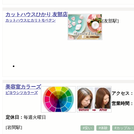
カットハウスひかり 友部店
カットハウスヒカリトモベテン
[友部駅]
美容室カラーズ
ビヨウシツカラーズ
アクセス：
営業時間：
定休日：
毎週火曜日
[岩間駅]
#安い
#体験
#カップル