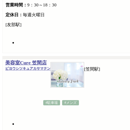
営業時間：
9：30～18：30
定休日：
毎週火曜日
[友部駅]
美容室Cure 笠間店
ビヨウシツキュアカサマテン
[笠間駅]
#駐車場
#メンズ