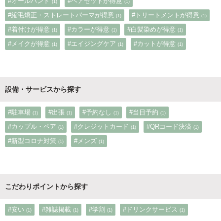
#オールハンド
#ヘアセットが得意
(1)
(1)
#縮毛矯正・ストレートパーマが得意
#トリートメントが得意
(1)
(1)
#着付けが得意
#カラーが得意
#白髪染めが得意
(1)
(1)
(1)
#メイクが得意
#エイジングケア
#カットが得意
(1)
(1)
(1)
設備・サービスから探す
#駐車場
#出張
#予約なし
#当日予約
(1)
(1)
(1)
(1)
#カップル・ペア
#クレジットカード
#QRコード決済
(1)
(1)
(1)
#新型コロナ対策
#メンズ
(1)
(1)
こだわりポイントから探す
#安い
#雑誌掲載
#学割
#ドリンクサービス
(1)
(1)
(1)
(1)