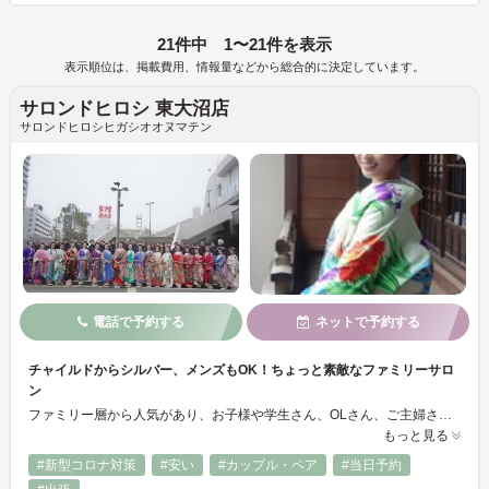
21件中 1〜21件を表示
表示順位は、掲載費用、情報量などから総合的に決定しています。
サロンドヒロシ 東大沼店
サロンドヒロシヒガシオオヌマテン
電話で予約する
ネットで予約する
チャイルドからシルバー、メンズもOK！ちょっと素敵なファミリーサロ
ン
ファミリー層から人気があり、お子様や学生さん、OLさん、ご主婦さん、ご年配のかたまでお気軽にお越しください。 スタッフ募集中です 正社員 パート 見習い 一緒に働きませんか 電話0294-34-0652 サロンドヒロシ採用担当係まで 当店ホームページの採用情報でもご覧いただけます
もっと見る
#新型コロナ対策
#安い
#カップル・ペア
#当日予約