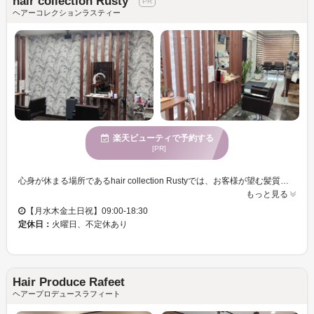
hair collection Rusty
ヘアーコレクションラスティー
楽天ビューティで予約する
[PR]
心身が休まる場所であるhair collection Rustyでは、お客様が望む髪質へと導く縮毛矯正のプロフェッショナルが揃っています。髪のうねりやくせ毛に悩む方に対応し、自信を持ってナチュラルで扱いやすいストレートヘアへと導きます。落ち着いた魅力あふれる女性に人気の本サロンでは、ご来店される度に穏やかな気分で施術を受けられます。また、駐車場が完備されており、お気軽に車でのアクセスが可能。さらに、クレジットカードの利用ができるので、便利にご利用いただけます。自分らしいスタイルを追求したい方にぴったりで、ヘアケアにこだわりを持つ方々は髪質改善トリートメントも満足度を高めることでおすすめです。お客様の期待に応え、毎日の生活をより素敵に彩るお手伝いをいたします。
もっと見る
【月水木金土日祝】09:00-18:30
定休日：
火曜日、不定休あり
Hair Produce Rafeet
ヘアープロデュースラフィート