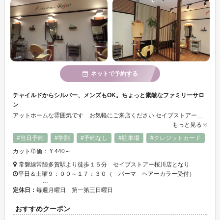
ネットで予約する
チャイルドからシルバー、メンズもOK。ちょっと素敵なファミリーサロ
ン
アットホームな雰囲気です お気軽にご来店ください セイブストアー桜川店に隣接しています。お車でご来店のさいはセイブストアー駐車場をご利用ください スタッフ募集中です！正社員 パートさん 見習いの方も 一緒に働きませんか→問合せ☎0294－36－3940
もっと見る
#当日予約
#学割
#予約なし
#駐車場
#クレジットカード
カット単価： ¥ 440～
常磐線常陸多賀駅より徒歩１５分 セイブストアー桜川店となり
平日＆土曜９：００～１７：３０（ パーマ ヘアーカラー受付）
…
定休日：
毎週月曜日 第一第三日曜日
おすすめクーポン