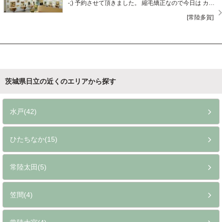
-;) 予約させて頂きました。 縮毛矯正なので今日は カプ
チーノとリンゴケーキの 素敵なティータイムあり (*´∀`)
[常陸多賀]
♪やったぁ 平日の午後はポイントupとの事なので 次回は
そこを狙って予約しますね。
茨城県日立の近くのエリアから探す
水戸(42)
ひたちなか(15)
常陸太田(5)
笠間(4)