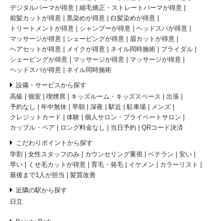
デジタルパーマが得意
縮毛矯正・ストレートパーマが得意
前髪カットが得意
黒染めが得意
白髪染めが得意
トリートメントが得意
シャンプーが得意
ヘッドスパが得意
マッサージが得意
シェービングが得意
眉カットが得意
ヘアセットが得意
メイクが得意
ネイル同時施術
ブライダル
シェービングが得意
マッサージが得意
マッサージが得意
ヘッドスパが得意
ネイル同時施術
設備・サービスから探す
高級
個室
喫煙席
キッズルーム・キッズスペース
出張
予約なし
年中無休
早朝
深夜
駅近
駐車場
メンズ
クレジットカード
体験
個人サロン・プライベートサロン
カップル・ペア
ロング料金なし
当日予約
QRコード決済
こだわりポイントから探す
学割
女性スタッフのみ
カウンセリング重視
ベテラン
安い
早い
くせ毛カットが得意
育毛・発毛
イケメン
カラーリスト
最後まで1人が担当
髪質改善
近隣の駅から探す
日立