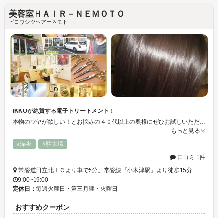
美容室ＨＡＩＲ－ＮＥＭＯＴＯ
ビヨウシツヘアーネモト
IKKOが絶賛する電子トリートメント！
本物のツヤが欲しい！とお悩みの４０代以上の奥様にぜひお試しいただきたい「電子トリートメントは当店自慢の１００％リピーター商品です。持続性がない見せかけのツヤはいらないと言う奥様はぜひご相談を！
もっと見る
#深夜
#駐車場
口コミ 1件
常磐道日立北ＩＣより車で5分。常磐線『小木津駅』より徒歩15分
9:00~19:00
定休日：
毎週火曜日・第三月曜・火曜日
おすすめクーポン