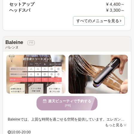
セットアップ
¥ 4,400～
ヘッドスパ
¥ 3,300～
すべてのメニューを見る
Baleine
バレンヌ
楽天ビューティで予約する
[PR]
Baleineでは、上質な時間を過ごせる空間を提供しています。エレガントな雰囲気が漂い、日常から離れた特別なひとときをお楽しみいただけます。多彩なトリートメントの選択肢があり、髪の悩みに合わせた解決策を丁寧にご提案します。また、コンディショニングを重視しており、心地よい手触りの髪に導きます。落ち着いた魅力あふれる女性に評価されており、髪にこだわる大人女性からの支持を得ています。クレジットカードもご利用いただけるので、便利にお支払いが可能です。自分の魅力をさらに引き出しませんか？Baleineで特別な美しさを手に入れましょう。
もっと見る
10:00-20:00