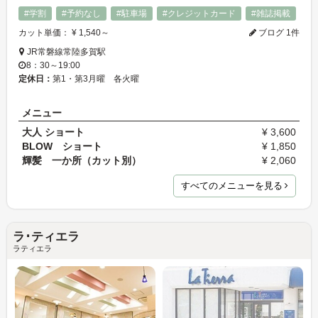
#学割
#予約なし
#駐車場
#クレジットカード
#雑誌掲載
カット単価： ¥ 1,540～
ブログ 1件
JR常磐線常陸多賀駅
8：30～19:00
定休日：
第1・第3月曜 各火曜
メニュー
大人 ショート
¥ 3,600
BLOW ショート
¥ 1,850
輝髪 一か所（カット別）
¥ 2,060
すべてのメニューを見る
ラ･ティエラ
ラティエラ