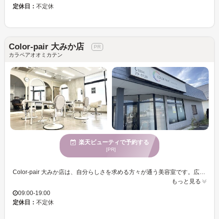
定休日：
不定休
Color-pair 大みか店
カラペアオオミカテン
楽天ビューティで予約する
[PR]
Color-pair 大みか店は、自分らしさを求める方々が通う美容室です。広々とした店内は自然光が明るく、リラックスして過ごせる空間を心がけています。カラーリングに熟練した美容プロフェッショナルが、トレンドと個性を融合したヘアカラーをご提案。自分だけの魅力を最大限に引き出します。また、エレガントな女性に人気のサロンとして、多くのお客様に支持されています。駐車場も完備されているため、お車でのアクセスも便利です。色褪せない美しさを手に入れたい方、ぜひColor-pair 大みか店へお越しください。スタッフ一同お待ちしております。
もっと見る
09:00-19:00
定休日：
不定休