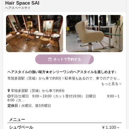
Hair Space SAI
ヘアスペースサイ
ネットで予約する
ヘアスタイルの強い味方★オンリーワンのヘアスタイルを楽しめます♪
常陸多賀駅（茨城）から車で約8分！駐車場もあるので、車でのアクセスがオススメ◎清潔感のある店内はアットホームな雰囲気です♪おうちでのヘアスタイリングの再現を重視し、ホームケアも簡単に出来るようにヘアスタイルをつくります◎お客様の要望にそったヘアスタイルを提供いたしますので、理想のヘアスタイルを手に入れたい方は、是非、足をお運び下さい♪
もっと見る
常陸多賀駅（茨城）から車で約8分
平日/土曜日 9:00～19:00（カット受付19:00） 日曜日 9:00～1
8:00（カ…
定休日：
火曜日、第3月曜日
メニュー
シュヴベール
¥ 1,100～