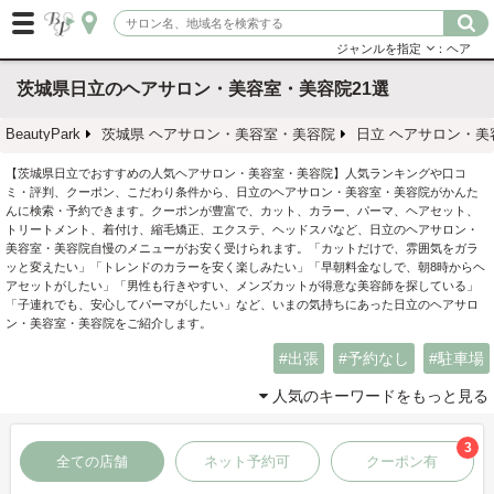
ジャンルを指定
：ヘア
茨城県日立のヘアサロン・美容室・美容院21選
BeautyPark
茨城県 ヘアサロン・美容室・美容院
日立 ヘアサロン・美
【茨城県日立でおすすめの人気ヘアサロン・美容室・美容院】人気ランキングや口コ
ミ・評判、クーポン、こだわり条件から、日立のヘアサロン・美容室・美容院がかんた
んに検索・予約できます。クーポンが豊富で、カット、カラー、パーマ、ヘアセット、
トリートメント、着付け、縮毛矯正、エクステ、ヘッドスパなど、日立のヘアサロン・
美容室・美容院自慢のメニューがお安く受けられます。「カットだけで、雰囲気をガラ
ッと変えたい」「トレンドのカラーを安く楽しみたい」「早朝料金なしで、朝8時からヘ
アセットがしたい」「男性も行きやすい、メンズカットが得意な美容師を探している」
「子連れでも、安心してパーマがしたい」など、いまの気持ちにあった日立のヘアサロ
ン・美容室・美容院をご紹介します。
出張
予約なし
駐車場
人気のキーワードをもっと見る
3
全ての店舗
ネット予約可
クーポン有