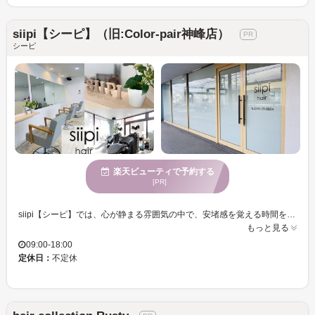
siipi【シーピ】（旧:Color-pair神峰店）
シーピ
楽天ビューティで予約する
[PR]
siipi【シーピ】では、心が静まる雰囲気の中で、安堵感を覚える時間をお過ごしいただけます。落ち着いた魅力あふれる女性に支持されており、マンツーマンの丁寧なカウンセリングと施術で、お客様一人ひとりのスタイルを大切にします。駐車場完備で、アクセスも安心です。心を癒しながら、ご自身の美しさを引き出すサロンとして、皆様に満足いただける時間と仕上がりを提供いたします。心からリフレッシュしたい、そして美しくありたいという方にぴったりの空間です。ぜひsiipi【シーピ】で、理想のスタイルを手に入れてください。
もっと見る
09:00-18:00
定休日：
不定休