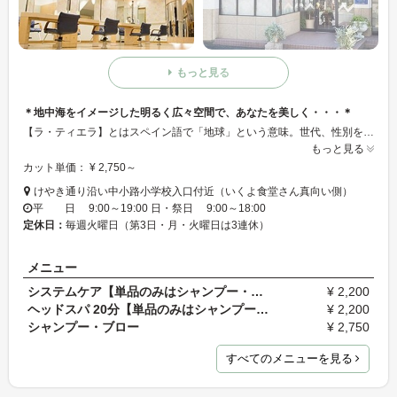
もっと見る
＊地中海をイメージした明るく広々空間で、あなたを美しく・・・＊
【ラ・ティエラ】とはスペイン語で「地球」という意味。世代、性別を問わず《もちが良く》《スタイリング後の生活にも再現性の高いスタイル》を作ることを大切にしている。お客様の頭の形、骨格、髪の生え方を把握しお悩みのポイントを補いながら施術していきます☆
もっと見る
カット単価： ¥ 2,750～
けやき通り沿い中小路小学校入口付近（いくよ食堂さん真向い側）
平 日 9:00～19:00 日・祭日 9:00～18:00
定休日：
毎週火曜日（第3日・月・火曜日は3連休）
メニュー
システムケア【単品のみはシャンプー・ブローを選択…
¥ 2,200
ヘッドスパ 20分【単品のみはシャンプー・ブローを選…
¥ 2,200
シャンプー・ブロー
¥ 2,750
すべてのメニューを見る