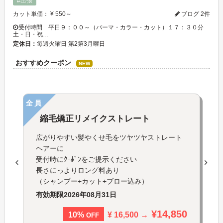
#出張
カット単価： ¥ 550～
ブログ 2件
受付時間 平日９：００～（パーマ・カラー・カット）１７：３０分
土・日・祝…
定休日：
毎週火曜日 第2第3月曜日
おすすめクーポン
NEW
全員
縮毛矯正リメイクストレート
広がりやすい髪やくせ毛をツヤツヤストレート
ヘアーに
受付時にｸｰﾎﾟﾝをご提示ください
長さにっよりロング料あり
（シャンプー+カット+ブロー込み）
有効期限
2026年08月31日
¥14,850
¥ 16,500 →
10%
OFF