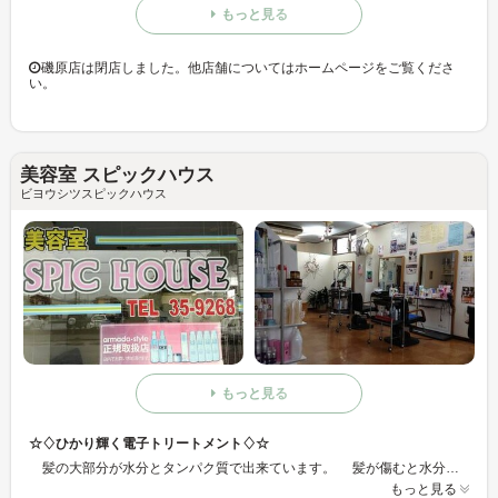
もっと見る
磯原店は閉店しました。他店舗についてはホームページをご覧くださ
い。
美容室 スピックハウス
ビヨウシツスピックハウス
もっと見る
☆♢ひかり輝く電子トリートメント♢☆
髪の大部分が水分とタンパク質で出来ています。 髪が傷むと水分とタンパク質が少なくなり、キシミやパサつきを感じるようになります。 従来のトリートメントは少なくなった水分やタンパク質の代わりに髪に化学物質を埋め込み、髪の表面をシリコンなどでコーティングしてツヤをだします。 しかしコーティング剤が剥がれてしまうとまた傷んだ髪に戻ってしまいます。 電子トリートメントは、一時的に傷んだ部分をコーティングするのではなく、髪内部に浸透させることによって電子と結合している水とミネラルを補い髪の毛を太くし、タンパク質を正常に戻します。 パーマやカラーと同時に行うと傷みを防ぐばかりではなく、ウェーブの持ちやカラーの退色を防ぐ効果もあります。 原材料は海洋深層水、野生植物抽出ミネラル３０種からできています。
もっと見る