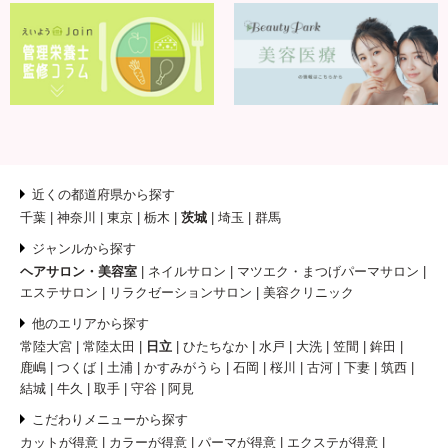
近くの都道府県から探す
千葉
神奈川
東京
栃木
茨城
埼玉
群馬
ジャンルから探す
ヘアサロン・美容室
ネイルサロン
マツエク・まつげパーマサロン
エステサロン
リラクゼーションサロン
美容クリニック
他のエリアから探す
常陸大宮
常陸太田
日立
ひたちなか
水戸
大洗
笠間
鉾田
鹿嶋
つくば
土浦
かすみがうら
石岡
桜川
古河
下妻
筑西
結城
牛久
取手
守谷
阿見
こだわりメニューから探す
カットが得意
カラーが得意
パーマが得意
エクステが得意