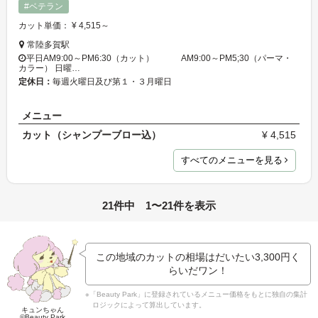
#ベテラン
カット単価： ¥ 4,515～
常陸多賀駅
平日AM9:00～PM6:30（カット） AM9:00～PM5;30（パーマ・
カラー） 日曜…
定休日：
毎週火曜日及び第１・３月曜日
メニュー
カット（シャンプーブロー込）
¥ 4,515
すべてのメニューを見る
21件中 1〜21件を表示
この地域のカットの相場はだいたい
3,300円
く
らいだワン！
※「Beauty Park」に登録されているメニュー価格をもとに独自の集計
ロジックによって算出しています。
キュンちゃん
©Beauty Park