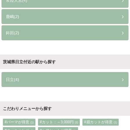
常陸大宮(4)
鹿嶋(2)
鉾田(2)
茨城県日立付近の駅から探す
日立(4)
こだわりメニューから探す
#パーマが得意
#カット：～3,000円
#眉カットが得意
(1)
(1)
(1)