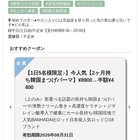
#新型コロナ対策
#眉毛同時施術
#パリジェンヌ
#モニター募集
#芸能人御用達
初めての方へ●サロン入り口は宮益坂を登り切った先の青山通り沿いで
す●ビル名は…
平日/土日祝/不定休【受付時間9:30～20:00】
定休日：
不定休
おすすめクーポン
全員
【1日5名様限定♪】今人気【2ヶ月持
ち韓国まつげパーマ】¥8900→半額¥4
400
（上のみ）形選べる話題の長持ち韓国まつげパ
ーマ/美艶クリーム巻き＋高濃度ケラチン＋ジマ
レイン酸導入で健康にカール長持ち/韓国現地で
人気BANHADA社ロッド日本発人気ロッド◎18
ブランド
有効期限
2026年08月31日