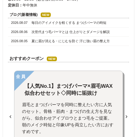
定休日：
年中無休
ブログ(新着情報)
NEW
2026.08.07
毎日のアイメイクを軽くする まつげパーマの時短
2026.08.06
次世代まつ毛パーマとは 仕上がりとダメージを解説
2026.08.05
夏に眉が消える・にじむを防ぐ 汗に強い眉の整え方
おすすめクーポン
NEW
全員
【人気No.1】まつげパーマ×眉毛WAX
似合わせセット◇同時に垢抜け
眉毛とまつげパーマを同時に整えたい方に人気
のセット。骨格・筋肉・まつげの生え方を見な
がら、似合わせアイブロウとまつ毛をご提案。
朝のメイク時短と印象UPを両立したい方におす
すめです。