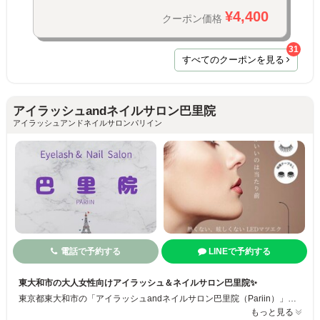
¥4,400
クーポン価格
31
すべてのクーポンを見る
アイラッシュandネイルサロン巴里院
アイラッシュアンドネイルサロンパリイン
電話で予約する
LINEで予約する
東大和市の大人女性向けアイラッシュ＆ネイルサロン巴里院✨
東京都東大和市の「アイラッシュandネイルサロン巴里院（Pariin）」は、大人女性の美をトータルで整える完全予約制のプライベートサロン。まつ毛パーマ・フラットラッシュ・フィルインネイルなど高技術の施術が人気で、丁寧なカウンセリングで理想のデザインを実現します。東大和市駅徒歩圏内・駐車場2台完備でアクセスも便利です◎
もっと見る