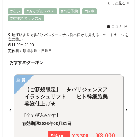
もっと見る
#安い
#カップル・ペア
#当日予約
#個室
#女性スタッフのみ
口コミ 1件
瑞江駅より徒歩3分 バスターミナル側出口から見えるマツモトキヨシを
左に曲が…
11:00〜21:00
定休日：
毎週水曜・日曜日
おすすめクーポン
全員
【ご新規限定】 ★パリジェンヌア
イラッシュリフト ヒト幹細胞美
容液仕上げ★
【全て税込みです】
有効期限
2026年08月31日
¥3,000
¥ 3,300 →
9%
OFF