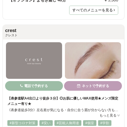
【オプション】よもぎ蒸し 40分
¥ 3,500
すべてのメニューを見る
crest
クレスト
電話で予約する
ネットで予約する
【表参道駅A4出口より徒歩３分】◎お肌に優しいWAX使用★メンズ限定
メニュー有り★
《表参道徒歩3分》左右差が気になる・自分に合う眉が分からない方も、ベテランスタッフがあなたの自眉の状態と骨格・雰囲気から理想の眉をデザイン☆オンライン・マスクにも映えて、朝のメイクも簡単に！最先端技術のラッシュリフトや眉毛パーマ、眉毛エクステも導入！アイゾーン全体のデザインならcrestにお任せください◎まずはお気軽にご相談ください♪《Instagram @crestgroup2020》
もっと見る
#新型コロナ対策
#安い
#芸能人御用達
#個室
#学割