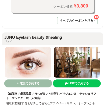
¥3,800
クーポン価格
10
すべてのクーポンを見る
JUNO Eyelash beauty &healing
ジュノ
電話で予約する
LINEで予約する
《低価格／最高品質／持ちが良いと好評》パリジェンヌ ラッシュリフ
ト マツエク 眉 人気店♪
瑞江駅前南口1分と駅チカで便利なプライベートサロン。オープンから16年以上。 完全予約制なので周りを気にする心配もなく、リラックスした空間で施術を受けられます！お子様連れもOK◎持ちが良い、最高級まつ毛エクステのメニューは、セーブル、フラットラッシュ、ボリュームラッシュなども取り揃えていて、長さ・太さ・カールなどお客様のご希望やお好みの仕上がりに合わせて選べます♪ぜひご利用ください☆彡