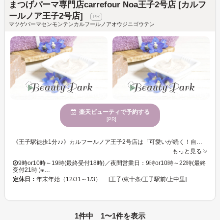
まつげパーマ専門店carrefour Noa王子2号店 [カルフ
ールノア王子2号店]
マツゲパーマセンモンテンカルフールノアオウジニゴウテン
楽天ビューティで予約する
[PR]
《王子駅徒歩1分♪♪》カルフールノア王子2号店は「可愛いが続く！自分ウケ120%」をモットーにしたアイ専門店♪自分ウケやメロい目元になりたい方、忙しい時間の中で時短で可愛い目元になりたい方・コスパもタイパも良く通いたいお客様に◎ carrefour Noa王子2号店は、自分ウケ120%・メロい目元になれるアイ専門店♪ タイパもコスパも良く、通いやすいお店づくりを徹底！ . 忙しくても、高いお金を払わなくても、アナタの可愛い目元を全力でサポート☆ . まつげパーマやパリジェンヌが初めての方も、お気軽にご来店ください。 スタッフがなりたいイメージとまつげ・眉毛の状態を見ながら、理想に近づくお手伝いをさせて頂きます♪ . 王子駅から近くのアイ専門店はcarrefour Noa王子2号店♪ . 【電話予約について】サロンからのお願い 当店はご来店中のお客様との時間を大切にするため、お電話でのご予約ですとお待たせしてしまう場合があります。 また、楽天ビューティー経由のお電話は、予約専用のためお客様のお電話番号がわからず、折り返しが出来かねます。 大変恐縮ですが、楽天ビューティー等のネット予約からご予約をお願いいたします。
もっと見る
9時or10時～19時(最終受付18時)／夜間営業日：9時or10時～22時(最終
受付21時 )※…
定休日：
年末年始（12/31～1/3） [王子/東十条/王子駅前/上中里]
1件中 1〜1件を表示