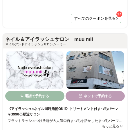
17
すべてのクーポンを見る
ネイル＆アイラッシュサロン muu mii
ネイルアンドアイラッシュサロンムーミー
電話で予約する
ネットで予約する
《アイラッシュ×ネイル同時施術OK!!》トリートメント付まつ毛パーマ
￥3990◇駅近サロン
フラットラッシュつけ放題が大人気◎自まつ毛を活かしたまつ毛パーマも!!高級セーブルつけ放題￥6500◇フラットラッシュつけ放題￥6990!! ナチュラルからボリュームのある華やかな目元まで‥お客様一人一人に合わせた理想の姿を実現します。付け心地と高品質にこだわった商材を使用しているので、持ちの良さをキープ◎自まつ毛への負担を軽減します！【～20時営業◎／当日予約OK】まずはお気軽にご相談ください♪
もっと見る