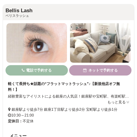
Bellis Lash
ベリスラッシュ
電話で予約する
ネットで予約する
軽くて長持ち★話題の“フラットマットラッシュ”♪【新規他店オフ無
料！】
経験豊富なアイリストによる銀座の人気店！銀座駅や宝町駅、有楽町駅も徒歩圏内でアクセス抜群です。持ちがいいだけでなく、自まつ毛のように付けていることを忘れる程軽いフラットマットラッシュは幅広い世代のお客様に大人気。最高級のセーブルエクステつけ放題も御座います！理想のデザインや目元のお悩みについてもお気軽にご相談下さい！
もっと見る
銀座駅より徒歩7分 銀座1丁目駅より徒歩2分 宝町駅より徒歩1分
10:30～21:00
定休日：
不定休
メニュー