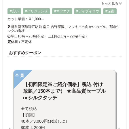
もっと見る
#安い
#パリジェンヌ
#マツエク
#アイブイロウ
#深夜
カット単価： ¥ 1,000～
都営新宿線瑞江駅前 南口 吉野家隣、マツキヨの向かいのビル。7階ピ
ンクの看板…
平日10時～23時(不定） 土日祝11時～22時(不定）
定休日：
不定休
おすすめクーポン
全員
【初回限定※ご紹介価格】税込 付け
放題／150本まで） ★高品質セーブル
orシルクタッチ
全て税込
【初回】
40本／3,000円(お試しに）
80本 4,200円