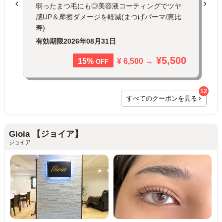
弱ったまつ毛にも◎美容液コーティングでツヤ
感UP＆摩擦ダメージを軽減(まつげパーマ/恵比
寿)
有効期限
2026年08月31日
¥5,500
¥ 6,500 →
15%
OFF
12
すべてのクーポンを見る
Gioia 【ジョイア】
ジョイア