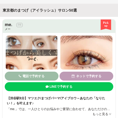
東京都のまつげ（アイラッシュ）サロン50選
me.
メー
電話で予約する
ネットで予約する
LINEで予約する
【渋谷駅8分】マツエク/まつげパーマ/アイブロウ～あなたの「なりた
い！」を叶えます♪
「me.」では、一人ひとりのお悩みやご要望に合わせて、あなただけの「目元の正解ルール」を導き出します♪ 自まつげや目の形を考慮し、自然でぱっちりとした目元を長持ちさせられるように、効果的な施術法をご提案◎ マツエク、まつげパーマ、アイブロウの3つのメニューをご用意！ 掛け合わせも可能なので、ご希望に合わせてお選びください♪ 「me.」で、あなただけの「なりたい！」を叶えてみませんか？ ご来店をお待
もっと見る