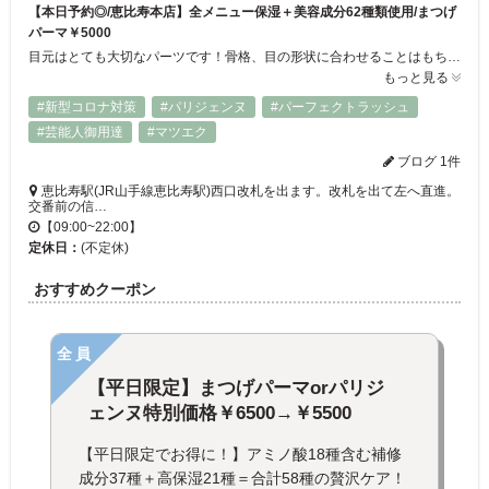
【本日予約◎/恵比寿本店】全メニュー保湿＋美容成分62種類使用/まつげ
パーマ￥5000
目元はとても大切なパーツです！骨格、目の形状に合わせることはもちろんのこと、1人1人の雰囲気、メイクの仕方、理想となる姿に合わせパターン化しない唯一無二の仕上がりをご提供します[恵比寿/まつげパーマ/パリジェンヌ/まつげパーマ/パリジェンヌ/まつげパーマ/マスカラパーマ/眉カラー/パリジェンヌ/まつげパーマ]
もっと見る
#新型コロナ対策
#パリジェンヌ
#パーフェクトラッシュ
#芸能人御用達
#マツエク
ブログ 1件
恵比寿駅(JR山手線恵比寿駅)西口改札を出ます。改札を出て左へ直進。
交番前の信…
【09:00~22:00】
定休日：
(不定休)
おすすめクーポン
全員
【平日限定】まつげパーマorパリジ
ェンヌ特別価格￥6500→￥5500
【平日限定でお得に！】アミノ酸18種含む補修
成分37種＋高保湿21種＝合計58種の贅沢ケア！