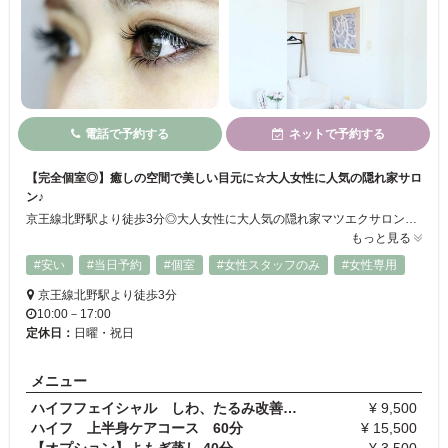
電話で予約する
ネットで予約する
【完全個室◎】癒しの空間で美しい目元に☆大人女性に人気の隠れ家サロ
ン♪
京王線北野駅より徒歩3分◎大人女性に大人気の隠れ家マツエクサロン！自まつ毛になじみやすく負担の少ないセーブルエクステで、上品な目元を叶えます☆ごわつきも少なく、持ちが良いと大好評！話題のフラットラッシュもつけ放題をご用意しています♪サロン内は完全個室のプライベート空間。小さなお子様の同伴もOKですのでお気軽にお越しくださいませ！
もっと見る
#安い
#当日予約
#個室
#女性スタッフのみ
#女性専用
京王線北野駅より徒歩3分
10:00－17:00
定休日：
日曜・祝日
メニュー
ハイフフェイシャル しわ、たるみ改善ケア（お顔全…
¥ 9,500
ハイフ 上半身ケアコース 60分
¥ 15,500