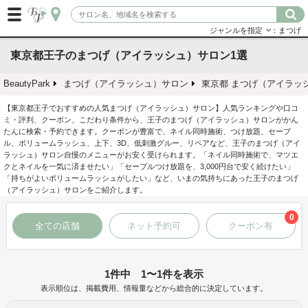
ジャンルを指定
：まつげ
東京都王子のまつげ（アイラッシュ）サロン1選
BeautyPark
まつげ（アイラッシュ）サロン
東京都 まつげ（アイラッ
【東京都王子でおすすめの人気まつげ（アイラッシュ）サロン】人気ランキングや口コ
ミ・評判、クーポン、こだわり条件から、王子のまつげ（アイラッシュ）サロンがかん
たんに検索・予約できます。クーポンが豊富で、ネイル同時施術、つけ放題、セーブ
ル、ボリュームラッシュ、上下、3D、低刺激グルー、リペアなど、王子のまつげ（アイ
ラッシュ）サロン自慢のメニューがお安く受けられます。「ネイル同時施術で、マツエ
クとネイルを一気に済ませたい」「セーブルつけ放題を、3,000円台で安く続けたい」
「持ちがよいボリュームラッシュがしたい」など、いまの気持ちにあった王子のまつげ
（アイラッシュ）サロンをご紹介します。
0
全ての店舗
ネット予約可
クーポン有
1件中 1〜1件を表示
表示順位は、掲載費用、情報量などから総合的に決定しています。