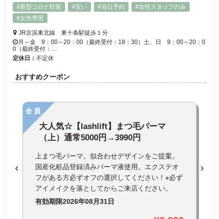
#新型コロナ対策
#安い
#当日予約
#女性スタッフのみ
#女性専用
JR京浜東北線 東十条駅徒歩１分
月～金 9：00～20：00（最終受付：18：30）土、日 9：00～20：0
0（最終受付：…
定休日：
不定休
おすすめクーポン
全員
大人気☆【lashlift】まつ毛パーマ
（上）通常5000円→3990円
上まつ毛パーマ。似合わせデザインをご提案。
国産化粧品登録済みパーマ液使用。エクステオ
フがある方必ずオフの選択してください！※必ず
アイメイクを落としてからご来店ください。
有効期限
2026年08月31日