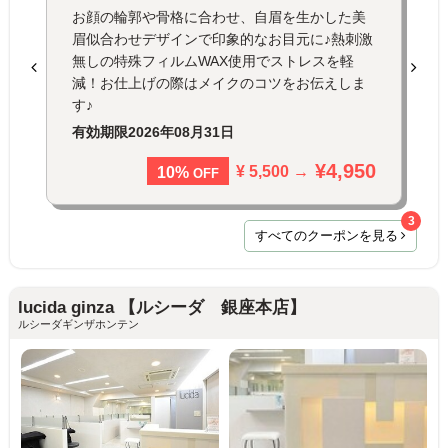
お顔の輪郭や骨格に合わせ、自眉を生かした美
眉似合わせデザインで印象的なお目元に♪熱刺激
無しの特殊フィルムWAX使用でストレスを軽
減！お仕上げの際はメイクのコツをお伝えしま
す♪
有効期限
2026年08月31日
¥4,950
¥ 5,500 →
10%
OFF
3
すべてのクーポンを見る
lucida ginza 【ルシーダ 銀座本店】
ルシーダギンザホンテン