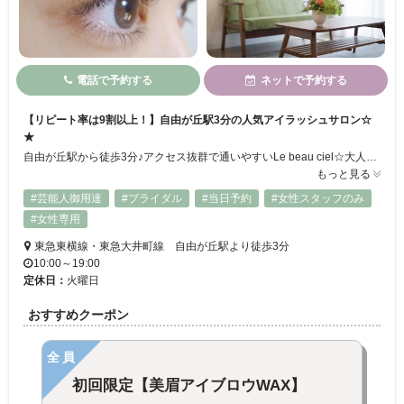
電話で予約する
ネットで予約する
【リピート率は9割以上！】自由が丘駅3分の人気アイラッシュサロン☆
★
自由が丘駅から徒歩3分♪アクセス抜群で通いやすいLe beau ciel☆大人女性に大人気のまつげエクステ・まつげパーマのサロンです♪洗練された清潔感溢れる空間とゆったりしたベットで、ゆっくりと寛いでお過ごしいただけます！丁寧にカウンセリングを行い、お客様のお好みをしっかりお伺いするので理想の仕上がりに♪まつげエクステやまつげパーマが初めてのお客様もどうぞお気軽にお越しください！！
もっと見る
#芸能人御用達
#ブライダル
#当日予約
#女性スタッフのみ
#女性専用
東急東横線・東急大井町線 自由が丘駅より徒歩3分
10:00～19:00
定休日：
火曜日
おすすめクーポン
全員
初回限定【美眉アイブロウWAX】