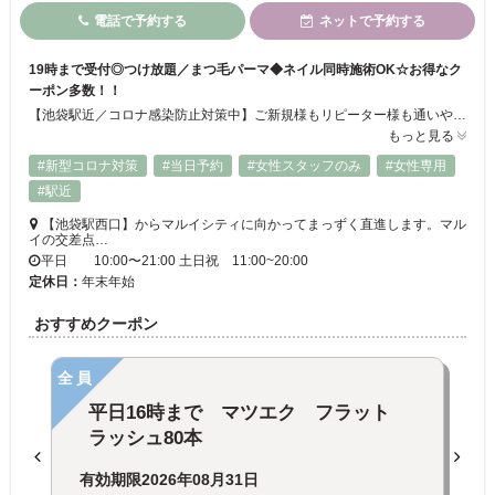
電話で予約する
ネットで予約する
19時まで受付◎つけ放題／まつ毛パーマ◆ネイル同時施術OK☆お得なク
ーポン多数！！
【池袋駅近／コロナ感染防止対策中】ご新規様もリピーター様も通いやすいリーズナブルなメニュー＆クーポン豊富◎ネイル・アイメニュー同時施術もOK♪最終ご案内19時まで受け付けているので学生さんからお仕事帰りのOLさん、主婦の方まで幅広い客層に大人気☆彡高技術＆高品質の施術で口コミも高評価！！まつげパーマ/高級セーブル／フラットラッシュ／ボリュームラッシュ／つけ放題☆★
もっと見る
#新型コロナ対策
#当日予約
#女性スタッフのみ
#女性専用
#駅近
【池袋駅西口】からマルイシティに向かってまっずく直進します。マル
イの交差点…
平日 10:00〜21:00 土日祝 11:00~20:00
定休日：
年末年始
おすすめクーポン
全員
平日16時まで マツエク フラット
ラッシュ80本
有効期限
2026年08月31日