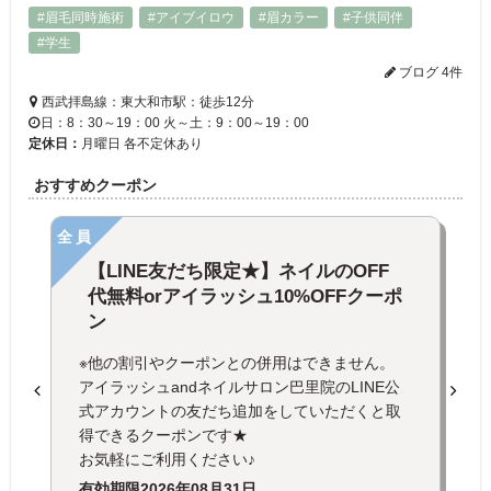
#眉毛同時施術
#アイブイロウ
#眉カラー
#子供同伴
#学生
ブログ 4件
西武拝島線：東大和市駅：徒歩12分
日：8：30～19：00 火～土：9：00～19：00
定休日：
月曜日 各不定休あり
おすすめクーポン
全員
【LINE友だち限定★】ネイルのOFF
代無料orアイラッシュ10%OFFクーポ
ン
※他の割引やクーポンとの併用はできません。
アイラッシュandネイルサロン巴里院のLINE公
式アカウントの友だち追加をしていただくと取
得できるクーポンです★
お気軽にご利用ください♪
有効期限
2026年08月31日