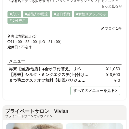
《某有名モデルも多数来店！》パリジェンヌラッシュリフトでマスクでもお目元は印象的に♪セーブル/フラットラッシュつけ放題プラン・100本プラン～◎流行りのブラウンカラーあり★3Dボリュームラッシュは世界最細0.05mm！フラットラッシュで負担をかけないまつエクにリピーター続出☆恵比寿駅から徒歩2分の好立地！夜～22時まで営業しているのでお仕事帰りの人も安心♪短時間で持ちがいいまつげに仕上げます♪
もっと見る
#安い
#芸能人御用達
#当日予約
#女性スタッフのみ
#女性専用
ブログ 1件
恵比寿駅徒歩2分
11：00～22：00（LO 21：00）
定休日：
不定休
メニュー
再来【当店/他店】※全オフ付替え。リペアの方は選択…
¥ 1,050
【再来】シルク・ミンクエクステ(上)付け放題
¥ 6,600
まつ毛エクステオフ無料【初回パリジェンヌラッシュ…
¥ 0
すべてのメニューを見る
プライベートサロン Vivian
プライベートサロンヴィヴィアン