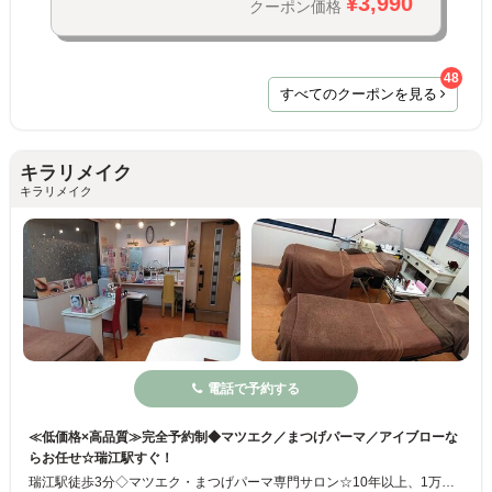
¥3,990
クーポン価格
48
すべてのクーポンを見る
キラリメイク
キラリメイク
電話で予約する
≪低価格×高品質≫完全予約制◆マツエク／まつげパーマ／アイブローな
らお任せ☆瑞江駅すぐ！
瑞江駅徒歩3分◇マツエク・まつげパーマ専門サロン☆10年以上、1万人を超える施術経験から、お客様の目元の形やまつげの状態に合ったメニューやデザインをご提案します。丁寧なカウンセリングと高品質かつ低価格な施術が人気を集めています♪マツエク・まつげパーマが初めての方もお悩みやイメージに合ったメニューをご提案しますので安心してご利用下さい☆彡