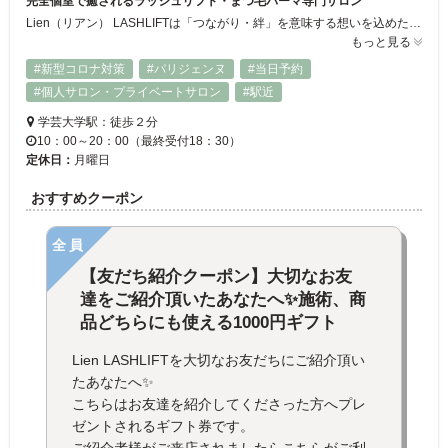
完全個室で癒されるラッシュリフト・まつ毛パーマ専門サロン
Lien（リアン） LASHLIFTは「つながり・絆」を意味する想いを込めた、ラッシュリフト（まつ毛パーマ）とリラックスを提供する完全個室サロンです。完全予約・完全個室なので周りを気にせずゆったりお過ごしいただけます♡まつ毛パーマに加え、ヘッドマッサージも組み合わせることが可能なので、目元だけでなく全身のリラックスをご体感ください◎
もっと見る
#新型コロナ対策
#パリジェンヌ
#当日予約
#個人サロン・プライベートサロン
#駅近
学芸大学駅：徒歩２分
10：00～20：00（最終受付18：30）
定休日：
月曜日
おすすめクーポン
全員
【友だち紹介クーポン】大切なお友
達をご紹介頂いたあなたへ✨施術、商
品どちらにも使える1000円ギフト
Lien LASHLIFTを大切なお友だちにご紹介頂い
たあなたへ✨
こちらはお友達を紹介してくださった方へプレ
ゼントされるギフト券です。