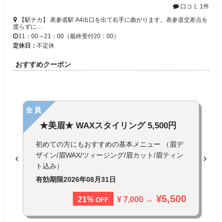
口コミ 1件
【駅チカ】 表参道駅 A4出口を出て右手に曲がります。表参道交差点を
渡らずに…
11：00～21：00（最終受付20：00）
定休日：
不定休
おすすめクーポン
全員
★美眉★ WAXスタイリング 5,500円
初めての方にもおすすめの基本メニュー （眉デ
ザイン/眉WAX/ツィージング/眉カット/眉ティン
ト込み）
有効期限
2026年08月31日
¥5,500
¥ 7,000 →
21%
OFF