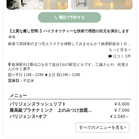
電話で予約する
【上質な癒し空間♪】ハイクオリティーな技術で理想の目元を演出します
☆☆
銀座で高技術のまつ毛エクステを体験してみませんか？銀座駅徒歩１分でアクセス抜群◎お客様の魅力を生かし、さらに美しくなるスタイルをご提案します★白を基調とし、高級感と清潔感の溢れるサロンです♪すべてのお客様に居心地の良い空間を提供したいという願いから、施術スペースは半個室、ベッドも大きめで低反発の素材にこだわっております！
もっと見る
口コミ 1件
銀座駅A12番出口を出て徒歩1分の駅近ビルです。三越さんや、松屋さ
んのすぐ裏手…
☆平日 11時～22時 ★土日 祝11時～21時
定休日：
不定休
メニュー
パリジェンヌラッシュリフト
¥ 6,600
最高級プラチナミンク 上のみつけ放題 ※付け替えの…
¥ 7,040
パリジェンヌ+オフ
¥ 1,540～
すべてのメニューを見る