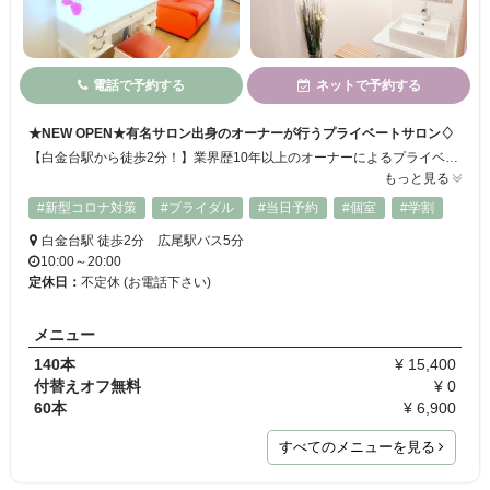
電話で予約する
ネットで予約する
★NEW OPEN★有名サロン出身のオーナーが行うプライベートサロン♢
【白金台駅から徒歩2分！】業界歴10年以上のオーナーによるプライベートサロンが遂にNEWOPEN‼スピード感があり丁寧かつ高度な施術で、こだわりのまつ毛に大変身♪カウンセリングに力を入れているので、お客様一人ひとりのご要望を細かく叶えます。特にこだわり派の方にはとってもおすすめです！新規の方限定のクーポンもございます◎
もっと見る
#新型コロナ対策
#ブライダル
#当日予約
#個室
#学割
白金台駅 徒歩2分 広尾駅バス5分
10:00～20:00
定休日：
不定休 (お電話下さい)
メニュー
140本
¥ 15,400
付替えオフ無料
¥ 0
60本
¥ 6,900
すべてのメニューを見る