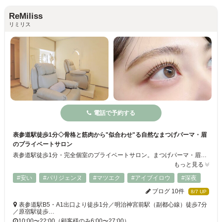
ReMiliss
リミリス
電話で予約する
表参道駅徒歩1分◇骨格と筋肉から"似合わせ"る自然なまつげパーマ・眉
のプライベートサロン
表参道駅徒歩1分・完全個室のプライベートサロン。まつげパーマ・眉毛（アイブロウWAX）・まつげエクステを、骨格や筋肉の動きを見て"やりすぎない自然な似合わせ"でご提案します。施術歴10年・通算16,500名以上を担当してきた代表が、カウンセリングから仕上げまでマンツーマンで担当。年中無休・22時まで営業でお仕事帰りにも通いやすく、初めての方・メンズ・カップルでのご来店も歓迎です。
もっと見る
#安い
#パリジェンヌ
#マツエク
#アイブイロウ
#深夜
ブログ 10件
8/7 UP
表参道駅B5・A1出口より徒歩1分／明治神宮前駅（副都心線）徒歩7分
／原宿駅徒歩…
10:00〜22:00（顧客様のみ6:00〜27:00）