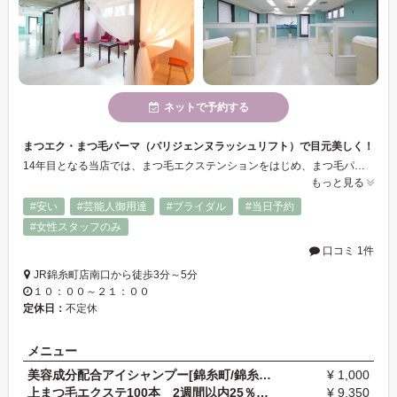
ネットで予約する
まつエク・まつ毛パーマ（パリジェンヌラッシュリフト）で目元美しく！
14年目となる当店では、まつ毛エクステンションをはじめ、まつ毛パーマ（パリジェンヌラッシュリフト）、眉ワックスをメインとしてサービスを提供しています。こまやかなカウンセリングと高い技術力で、お客様の目元を美しく作り上げてまいります。お得な新規クーポン、リピーター様特典や紹介割引もあります♪どうぞご利用ください♪
もっと見る
#安い
#芸能人御用達
#ブライダル
#当日予約
#女性スタッフのみ
口コミ 1件
JR錦糸町店南口から徒歩3分～5分
１０：００～２１：００
定休日：
不定休
メニュー
美容成分配合アイシャンプー[錦糸町/錦糸町駅/錦糸町…
¥ 1,000
上まつ毛エクステ100本 2週間以内25％引￥11000→￥8…
¥ 9,350