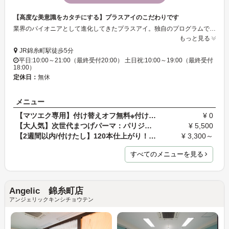
【高度な美意識をカタチにする】プラスアイのこだわりです
業界のパイオニアとして進化してきたプラスアイ。独自のプログラムで研究をしたまつげエクステスタイリストは、付ける速さだけでなく、 美しさやもちの良さも兼ね揃えています。管理美容師による衛生的な環境作り、また、人間工学に基づいたベッドを採用しお客さまが気持ちよくお過ごしできるようスタッフが笑顔でお迎えいたします。
もっと見る
JR錦糸町駅徒歩5分
平日:10:00～21:00（最終受付20:00） 土日祝:10:00～19:00（最終受付
18:00）
定休日：
無休
メニュー
【マツエク専用】付け替えオフ無料※付け足し限定メニ…
¥ 0
【大人気】次世代まつげパーマ：パリジェンヌラッシ…
¥ 5,500
【2週間以内/付けたし】120本仕上がり！ナチュラルセ…
¥ 3,300～
すべてのメニューを見る
Angelic 錦糸町店
アンジェリックキンシチョウテン