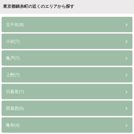
東京都錦糸町の近くのエリアから探す
北千住(8)
小岩(7)
亀戸(7)
上野(7)
日暮里(7)
西葛西(5)
亀有(4)