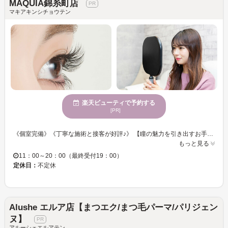
MAQUIA錦糸町店
マキアキンシチョウテン
楽天ビューティで予約する
[PR]
《個室完備》《丁寧な施術と接客が好評♪》 【瞳の魅力を引き出すお手伝い☆アイリストのセンスが詰まった理想的なアイデザインに仕上げます♪】 お好みの本数をお選びください☆彡華やかなフサフサまつげでパッチリ目元が叶います♪♪ オフィスでも馴染むナチュラルな仕上がりで、オトナ女子を演出◎ 忙しい日々を忘れてゆったり” MAQUIA”でまったりまつエク体験をしませんか？
もっと見る
11：00～20：00（最終受付19：00）
定休日：
不定休
Alushe エルア店【まつエク/まつ毛パーマ/パリジェン
ヌ】
アルーシェエルアテン