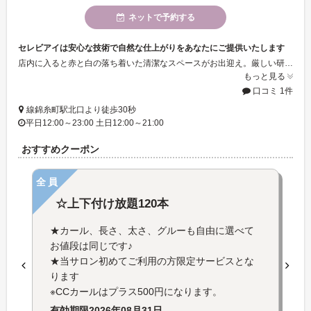
ネットで予約する
セレビアイは安心な技術で自然な仕上がりをあなたにご提供いたします
店内に入ると赤と白の落ち着いた清潔なスペースがお出迎え。厳しい研修をしっかり受けたスタッフが手際よく対応いたします。メニューを決めていただくため、目の形状やご要望などをお聞き、カウンセリングシートに基づき、スタッフが丁寧にカウンセリングいたします。セレビアイはエクステの種類の豊富さが自慢。どんな質問でもお問い合わせください。
もっと見る
口コミ 1件
線錦糸町駅北口より徒歩30秒
平日12:00～23:00 土日12:00～21:00
おすすめクーポン
全員
☆上下付け放題120本
★カール、長さ、太さ、グルーも自由に選べて
お値段は同じです♪
★当サロン初めてご利用の方限定サービスとな
ります
※CCカールはプラス500円になります。
有効期限
2026年08月31日