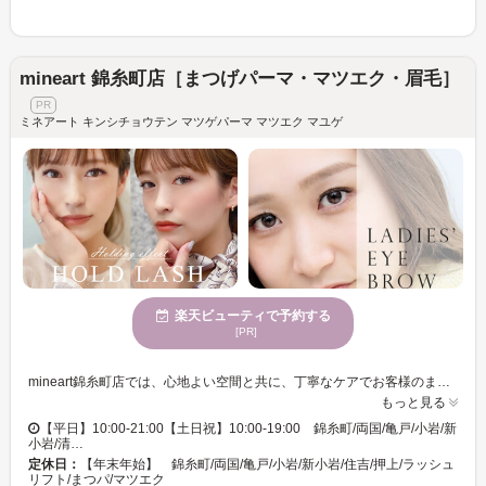
mineart 錦糸町店［まつげパーマ・マツエク・眉毛］
ミネアート キンシチョウテン マツゲパーマ マツエク マユゲ
楽天ビューティで予約する
[PR]
mineart錦糸町店では、心地よい空間と共に、丁寧なケアでお客様のまつげの理想を実現します。まつげの持続力や自然な仕上がりを求めている方におすすめのサロンです。特に、まつげに負担をかけない『ホールドラッシュ』は、2ヵ月持続することで人気です。まつげに関する悩みをお持ちの方にとって、当店の高技術とリピーター多しの安心感は大きな味方となります。また、洗顔がすぐにできる完全硬化グルーを使用しているため、時間を気にせずに日常を楽しめます。さらに、個室も完備しており、プライベートな空間でリラックスしながら施術を受けていただけます。まつ毛パーマやアイブロウなど、豊富なメニューをご用意。初めての方でも安心して足を運んでいただけるサロンです。お気軽にご相談ください。錦糸町/両国/小岩/亀有/清澄白河/住吉/押上
もっと見る
【平日】10:00-21:00【土日祝】10:00-19:00 錦糸町/両国/亀戸/小岩/新
小岩/清…
定休日：
【年末年始】 錦糸町/両国/亀戸/小岩/新小岩/住吉/押上/ラッシュ
リフト/まつパ/マツエク