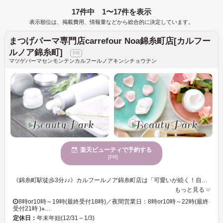
17件中 1〜17件を表示
表示順位は、掲載費用、情報量などから総合的に決定しています。
まつげパーマ専門店carrefour Noa錦糸町店[カルフー
ルノア錦糸町]
マツゲパーマセンモンテンカルフールノアキンシチョウテン
楽天ビューティで予約する
[PR]
《錦糸町駅徒歩3分♪♪》カルフールノア錦糸町店は「可愛いが続く！自分ウケ120%」をモットーにしたアイ専門店♪自分ウケやメロい目元になりたい方、忙しい時間の中で時短で可愛い目元になりたい方・コスパもタイパも良く通いたいお客様に◎ carrefour Noa錦糸町店は、自分ウケ120%・メロい目元になれるアイ専門店♪ タイパもコスパも良く、通いやすいお店づくりを徹底！ . 忙しくても、高いお金を払わなくても、アナタの可愛い目元を全力でサポート☆ . まつげパーマやパリジェンヌが初めての方も、お気軽にご来店ください。 スタッフがなりたいイメージとまつげ・眉毛の状態を見ながら、理想に近づくお手伝いをさせて頂きます♪ . 錦糸町駅から近くのアイ専門店はcarrefour Noa錦糸町店♪ . 【電話予約について】サロンからのお願い 当店はご来店中のお客様との時間を大切にするため、お電話でのご予約ですとお待たせしてしまう場合があります。 また、楽天ビューティー経由のお電話は、予約専用のためお客様のお電話番号がわからず、折り返しが出来かねます。 大変恐縮ですが、楽天ビューティー等のネット予約からご予約をお願いいたします。
もっと見る
8時or10時～19時(最終受付18時)／夜間営業日：8時or10時～22時(最終
受付21時 )※…
定休日：
年末年始(12/31～1/3)