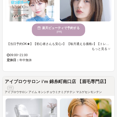
楽天ビューティで予約する
[PR]
【当日予約OK★】【初心者さんも安心♪】 【毎月通える価格♪】【トレンド眉＆まつげですっぴん美人♪】 ■経験を積んだスタッフが骨格などに合わせて眉を整えます♪♪ ■眉の形に自信がない！左右にバラつきがあるなどのお悩みの方にオススメ♪ ■明るく落ち着いた店内◎センスの光るインテリア☆ ■一人ひとりの‘’なりたい‘’にフィットするオーダーメイドなメニューが多数◎ ■初めての方でも安心して体験できるメニューをご用意◎ ■アイブロウサロン IVY-LINEは『ありのままの素顔が好きになるサロン』が、コンセプトのアイブロウサロンです。「眉毛」は顔の印象を大きく変える大切なパーツです。私たちは一人一人のゲストとの時間を大切に、理想の目元を提案します。ぜひ眉毛のプロフェッショナルにお任せください! [錦糸町/アイブロウ/眉毛/ハリウッドブロウリフト/韓国眉/まつげパーマ/まつ毛パーマ/マツパ/パリジェンヌラッシュリフト]
もっと見る
09:00~21:00
定休日：
年中無休
アイブロウサロン i’m 錦糸町南口店 【眉毛専門店】
アイブロウサロン アイム キンシチョウミナミグチテン マユゲセンモンテン