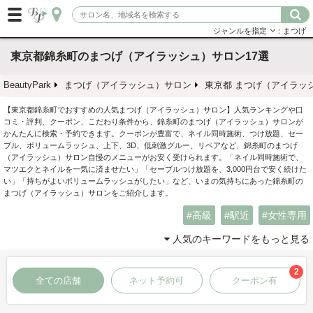
ジャンルを指定
：まつげ
東京都錦糸町のまつげ（アイラッシュ）サロン17選
BeautyPark
まつげ（アイラッシュ）サロン
東京都 まつげ（アイラッ
【東京都錦糸町でおすすめの人気まつげ（アイラッシュ）サロン】人気ランキングや口
コミ・評判、クーポン、こだわり条件から、錦糸町のまつげ（アイラッシュ）サロンが
かんたんに検索・予約できます。クーポンが豊富で、ネイル同時施術、つけ放題、セー
ブル、ボリュームラッシュ、上下、3D、低刺激グルー、リペアなど、錦糸町のまつげ
（アイラッシュ）サロン自慢のメニューがお安く受けられます。「ネイル同時施術で、
マツエクとネイルを一気に済ませたい」「セーブルつけ放題を、3,000円台で安く続けた
い」「持ちがよいボリュームラッシュがしたい」など、いまの気持ちにあった錦糸町の
まつげ（アイラッシュ）サロンをご紹介します。
高級
駅近
女性専用
人気のキーワードをもっと見る
2
全ての店舗
ネット予約可
クーポン有