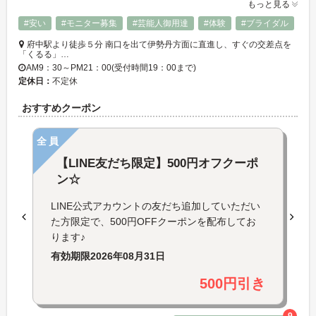
もっと見る
#安い
#モニター募集
#芸能人御用達
#体験
#ブライダル
府中駅より徒歩５分 南口を出て伊勢丹方面に直進し、すぐの交差点を
「くるる」…
AM9：30～PM21：00(受付時間19：00まで)
定休日：
不定休
おすすめクーポン
全員
【LINE友だち限定】500円オフクーポ
ン☆
LINE公式アカウントの友だち追加していただい
た方限定で、500円OFFクーポンを配布してお
ります♪
有効期限
2026年08月31日
500円引き