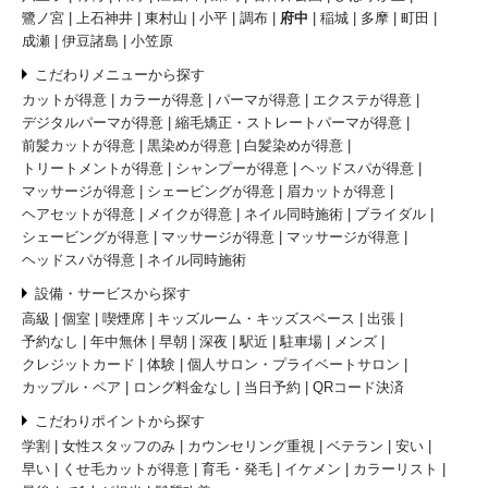
鷺ノ宮
上石神井
東村山
小平
調布
府中
稲城
多摩
町田
成瀬
伊豆諸島
小笠原
こだわりメニューから探す
カットが得意
カラーが得意
パーマが得意
エクステが得意
デジタルパーマが得意
縮毛矯正・ストレートパーマが得意
前髪カットが得意
黒染めが得意
白髪染めが得意
トリートメントが得意
シャンプーが得意
ヘッドスパが得意
マッサージが得意
シェービングが得意
眉カットが得意
ヘアセットが得意
メイクが得意
ネイル同時施術
ブライダル
シェービングが得意
マッサージが得意
マッサージが得意
ヘッドスパが得意
ネイル同時施術
設備・サービスから探す
高級
個室
喫煙席
キッズルーム・キッズスペース
出張
予約なし
年中無休
早朝
深夜
駅近
駐車場
メンズ
クレジットカード
体験
個人サロン・プライベートサロン
カップル・ペア
ロング料金なし
当日予約
QRコード決済
こだわりポイントから探す
学割
女性スタッフのみ
カウンセリング重視
ベテラン
安い
早い
くせ毛カットが得意
育毛・発毛
イケメン
カラーリスト