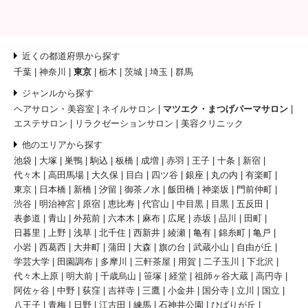
近くの都道府県から探す
千葉
神奈川
東京
栃木
茨城
埼玉
群馬
ジャンルから探す
ヘアサロン・美容室
ネイルサロン
マツエク・まつげパーマサロン
エステサロン
リラクゼーションサロン
美容クリニック
他のエリアから探す
池袋
大塚
巣鴨
駒込
板橋
成増
赤羽
王子
十条
新宿
代々木
高田馬場
大久保
目白
四ツ谷
銀座
丸の内
有楽町
東京
日本橋
新橋
汐留
御茶ノ水
飯田橋
神楽坂
門前仲町
渋谷
明治神宮
原宿
恵比寿
代官山
中目黒
目黒
五反田
表参道
青山
外苑前
六本木
麻布
広尾
赤坂
品川
田町
日暮里
上野
浅草
北千住
西新井
綾瀬
亀有
錦糸町
亀戸
小岩
西葛西
大井町
蒲田
大森
旗の台
武蔵小山
自由が丘
学芸大学
田園調布
多摩川
三軒茶屋
用賀
二子玉川
下北沢
代々木上原
明大前
千歳烏山
笹塚
経堂
祖師ヶ谷大蔵
高円寺
阿佐ヶ谷
中野
荻窪
吉祥寺
三鷹
小金井
国分寺
立川
国立
八王子
青梅
日野
江古田
練馬
石神井公園
ひばりが丘