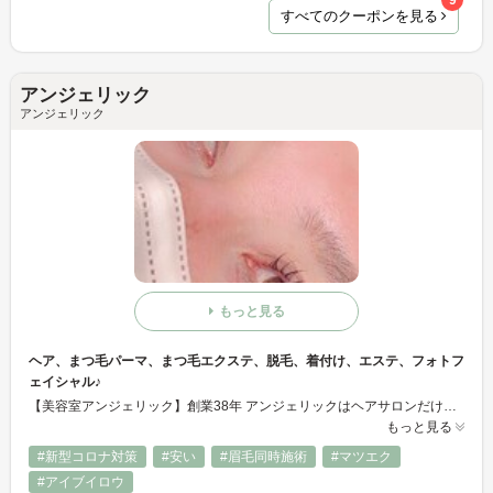
9
すべてのクーポンを見る
アンジェリック
アンジェリック
もっと見る
ヘア、まつ毛パーマ、まつ毛エクステ、脱毛、着付け、エステ、フォトフ
ェイシャル♪
【美容室アンジェリック】創業38年 アンジェリックはヘアサロンだけじゃない♪ たくさんの技術を1つのお店でできちゃうトータルビューティーサロンです。 大国魂神社から3分。七五三シーズンでは、着崩れない丁寧な着付けと、日本髪ができる高い技術でリピートや口コミで大人気！ まつ毛パーマと言ったらアンジェリック！と、いろんな所で情報が飛び交うほど人気です♫ ぜひお試しください☆
もっと見る
#新型コロナ対策
#安い
#眉毛同時施術
#マツエク
#アイブイロウ