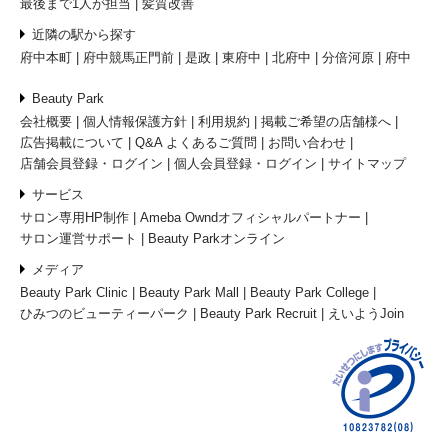
最後まで1人が担当
髪質改善
近隣の駅から探す
府中本町
府中競馬正門前
是政
東府中
北府中
分倍河原
府中
Beauty Park
会社概要
個人情報保護方針
利用規約
掲載ご希望の店舗様へ
広告掲載について
Q&A よくあるご質問
お問い合わせ
店舗会員登録・ログイン
個人会員登録・ログイン
サイトマップ
サービス
サロン専用HP制作
Ameba Owndオフィシャルパートナー
サロン運営サポート
Beauty Parkオンライン
メディア
Beauty Park Clinic
Beauty Park Mall
Beauty Park College
ひみつのビューティーパーク
Beauty Park Recruit
えいようJoin