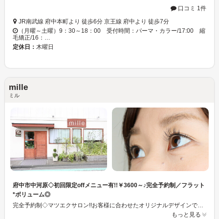
口コミ 1件
JR南武線 府中本町より 徒歩6分 京王線 府中より 徒歩7分
（月曜～土曜）9：30～18：00 受付時間：パーマ・カラー/17:00 縮
毛矯正/16：…
定休日：
木曜日
mille
ミル
府中市中河原◇初回限定offメニュー有!!￥3600～♪完全予約制／フラット
*ボリューム◎
完全予約制◇マツエクサロン!!お客様に合わせたオリジナルデザインで目元を華やかに♪--ライフスタイルに合わせたマツエク商材を取り揃えております。ご新規様歓迎!!まつ毛エクステ*シングル/ボリュームラッシュ/トリートメント各種◎再来店価格も御座います。ナチュラルからゴージャスまで理想の目元に仕上げます♪*.まずはお気軽にご相談ください。《中河原駅徒歩５分》
もっと見る