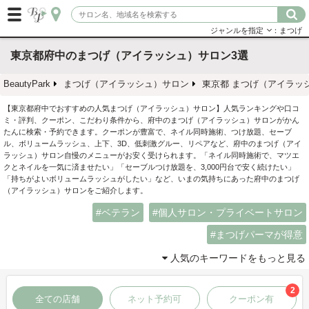
ジャンルを指定
：まつげ
東京都府中のまつげ（アイラッシュ）サロン3選
BeautyPark
まつげ（アイラッシュ）サロン
東京都 まつげ（アイラッ
【東京都府中でおすすめの人気まつげ（アイラッシュ）サロン】人気ランキングや口コ
ミ・評判、クーポン、こだわり条件から、府中のまつげ（アイラッシュ）サロンがかん
たんに検索・予約できます。クーポンが豊富で、ネイル同時施術、つけ放題、セーブ
ル、ボリュームラッシュ、上下、3D、低刺激グルー、リペアなど、府中のまつげ（アイ
ラッシュ）サロン自慢のメニューがお安く受けられます。「ネイル同時施術で、マツエ
クとネイルを一気に済ませたい」「セーブルつけ放題を、3,000円台で安く続けたい」
「持ちがよいボリュームラッシュがしたい」など、いまの気持ちにあった府中のまつげ
（アイラッシュ）サロンをご紹介します。
ベテラン
個人サロン・プライベートサロン
まつげパーマが得意
人気のキーワードをもっと見る
2
全ての店舗
ネット予約可
クーポン有