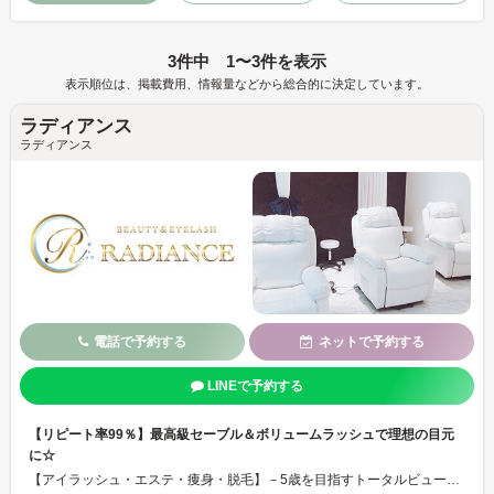
3件中 1〜3件を表示
表示順位は、掲載費用、情報量などから総合的に決定しています。
ラディアンス
ラディアンス
電話で予約する
ネットで予約する
LINEで予約する
【リピート率99％】最高級セーブル＆ボリュームラッシュで理想の目元
に☆
【アイラッシュ・エステ・痩身・脱毛】－5歳を目指すトータルビューティサロン！最高級セーブル毛や、ボリュームラッシュなど豊富な種類のマツエクが大人気☆ＯＰＥＮ記念で今ならカラーエクステつけ放題もお得にご用意！ナチュラルな目元から個性を際立たせる目元まで、お客様の理想を実現いたします。府中駅近くです♪