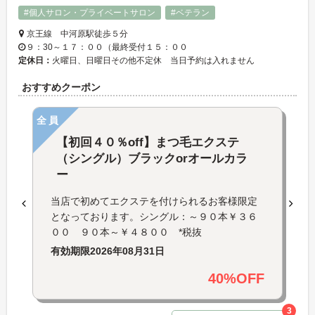
#個人サロン・プライベートサロン
#ベテラン
京王線 中河原駅徒歩５分
９：30～１７：００（最終受付１５：００
定休日：
火曜日、日曜日その他不定休 当日予約は入れません
おすすめクーポン
全員
【初回４０％off】まつ毛エクステ
（シングル）ブラックorオールカラ
ー
当店で初めてエクステを付けられるお客様限定
となっております。シングル：～９０本￥３６
００ ９０本～￥４８００ *税抜
有効期限
2026年08月31日
40%OFF
3