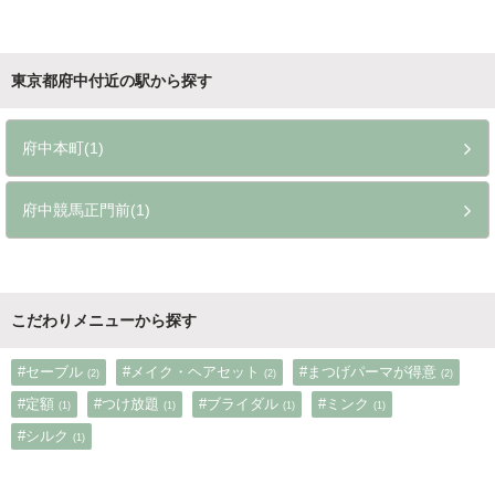
東京都府中付近の駅から探す
府中本町(1)
府中競馬正門前(1)
こだわりメニューから探す
#セーブル
#メイク・ヘアセット
#まつげパーマが得意
(2)
(2)
(2)
#定額
#つけ放題
#ブライダル
#ミンク
(1)
(1)
(1)
(1)
#シルク
(1)