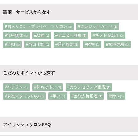
設備・サービスから探す
#個人サロン・プライベートサロン
#クレジットカード
(2)
(1)
#年中無休
#駅近
#モニター募集
#ギフト券あり
(1)
(1)
(1)
(1)
#早朝
#当日予約
#通い放題
#体験
#女性専用
(1)
(1)
(1)
(1)
(1)
こだわりポイントから探す
#ベテラン
#持ちがよい
#カウンセリング重視
(2)
(2)
(1)
#女性スタッフのみ
#早い
#芸能人御用達
#安い
(1)
(1)
(1)
(1)
アイラッシュサロンFAQ