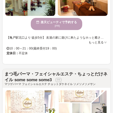
楽天ビューティで予約する
[PR]
【亀戸駅北口より 徒歩5分】 友達の家に遊びに来たようなホッと癒される店内で、ゆっくり寛ぎながらサロンタイムをお過ごしください☆ ダイヤモンドセーブル、フラットラッシュマツエクが当店のおススメです！ ふわふわ×柔らかくて軽いセーブルを使用しているから、付けていることを忘れてしまう程自然な仕上がりを実現♪カラーも有りますので、MIXやポイント付けに◎ 丁寧なカウンセリングで、お客様の理想のデザインを共有し形にしていきます♪ まつげエクステが初めてで、どんなデザインが似合うか分からない方にもおススメのサロンです！ 豊富なデザインの提案力で、お客様の「なりたい」を叶えます 【次世代まつ毛パーマ】コスメリフトが人気！！ まつ毛を傷めずに美容成分でカールが持続する、安心でもちも良いパーマですカールも多種多様なデザインをご用意いたしております 【ネイル】 ワンカラーから定額デザイン持ち込みデザインまでキャリアのあるネイリストが在籍 【アイブロー】 まつ毛のデザインをご提供眉毛ラミネーションにより毛流れを作り形成致します ご来店をお待ちしております！
もっと見る
10：00～21：00(最終受付19：00)
定休日：
不定休
まつ毛パーマ・フェイシャルエステ・ちょっとだけネ
イル some some some3
マツゲパーマ フェイシャルエステ チョットダケネイル ソメソメソメサン