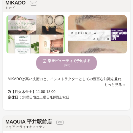
MIKADO
ミカド
楽天ビューティで予約する
[PR]
MIKADOは高い技術力と、インストラクターとしての豊富な知識を兼ね備えたまつ毛専門サロンです。一人ひとりの目元に合わせたデザイン提案と繊細かつ持続力の高い施術で、理想の仕上がりを実現いたします。エステティックグランプリで5つ星認定を受ける実力派の当店は技術・接客・空間全てにおいて高水準のサービスを提供しています。心が静まる雰囲気で、ワンランク上の目元美を体験し、女性に人気です。年齢問わず様々な方にご利用いただける個室を備えたプライベート空間で、新しい自分を発見してください。マンツーマンの丁寧なカウンセリングにより、心地よくリラックスしながら、理想の美しい目元を手に入れることができます。MIKADOで特別なひと時をお楽しみください。
もっと見る
【月火木金土】11:00-18:00
定休日：
水曜日/第2土曜日/日曜日/祝日
MAQUIA 平井駅前店
マキア ヒライエキマエテン