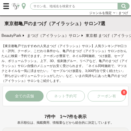
ジャンルを指定
：まつげ
東京都亀戸のまつげ（アイラッシュ）サロン7選
BeautyPark
まつげ（アイラッシュ）サロン
東京都 まつげ（アイラッ
【東京都亀戸でおすすめの人気まつげ（アイラッシュ）サロン】人気ランキングや口コ
ミ・評判、クーポン、こだわり条件から、亀戸のまつげ（アイラッシュ）サロンがかん
たんに検索・予約できます。クーポンが豊富で、ネイル同時施術、つけ放題、セーブ
ル、ボリュームラッシュ、上下、3D、低刺激グルー、リペアなど、亀戸のまつげ（アイ
ラッシュ）サロン自慢のメニューがお安く受けられます。「ネイル同時施術で、マツエ
クとネイルを一気に済ませたい」「セーブルつけ放題を、3,000円台で安く続けたい」
「持ちがよいボリュームラッシュがしたい」など、いまの気持ちにあった亀戸のまつげ
（アイラッシュ）サロンをご紹介します。
0
全ての店舗
ネット予約可
クーポン有
7件中 1〜7件を表示
表示順位は、掲載費用、情報量などから総合的に決定しています。