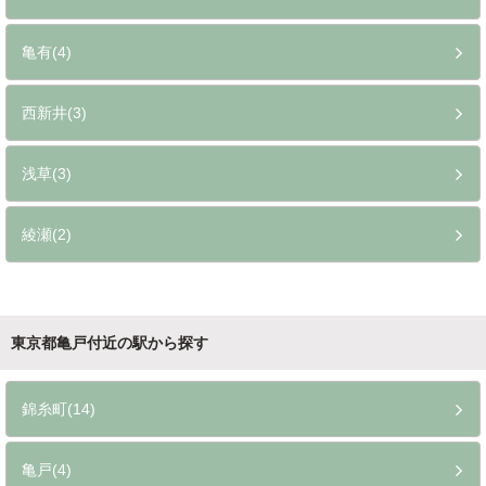
亀有(4)
西新井(3)
浅草(3)
綾瀬(2)
東京都亀戸付近の駅から探す
錦糸町(14)
亀戸(4)