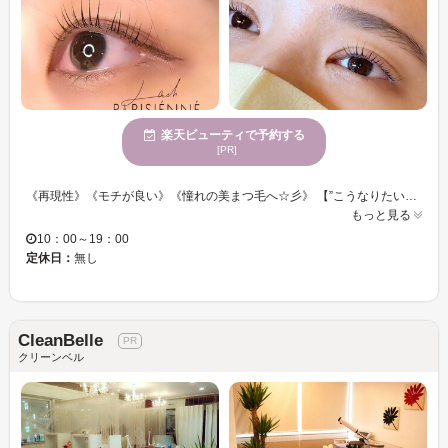
楽天ビューティで予約する
[PR]
《再現性》《モチが良い》《憧れの美まつ毛へ☆彡》 【”こうなりたい！”をお聞かせ下さい☆ライフスタイルに合わせた最適なスタイルをお作りさせて頂きます☆】 軽さ、持続力が魅力◎フラットラッシュがオススメ！本数も幅広く選べるのでエクステ初心者の方にも◎ リピーター様★3週間以内 50本付け足しメニューでキレイなまつ毛をキープしませんか？ スタッフ一同、お客様のご来店を心よりお待ちしております。 ＃平井＃平井駅
もっと見る
10：00～19：00
定休日：
無し
CleanBelle
クリーンベル