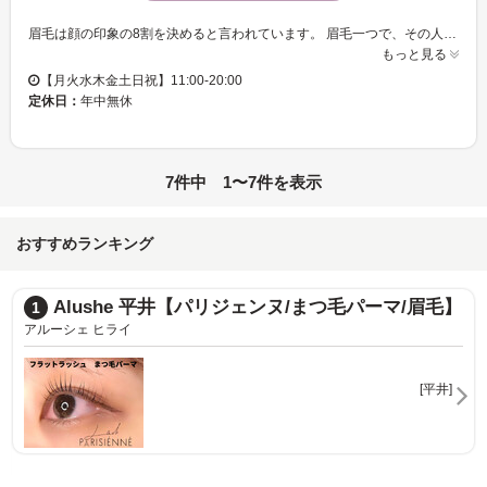
眉毛は顔の印象の8割を決めると言われています。 眉毛一つで、その人の雰囲気は、凛々しくもなり、優しくもなり、可愛くもなり、頼れる男らしくもなります。 私たちi’m （アイム） は、そんな重要なパーツである眉毛を、お客様の輪郭や自眉毛の特徴を活かして、似合う眉毛デザインをご提案いたします。 また、普段のメイクや、ファッション、なりたい雰囲気もお聞かせいただきながら、ご納得のいくデザインを、確かなアイブロウスキルで叶えさせて頂きます。 アイブロウデザインのエキスパートたちへ、是非一度ご相談下さい。 i’m（アイム）スタッフ一同、皆様のご来店を心からお待ちしております。
もっと見る
【月火水木金土日祝】11:00-20:00
定休日：
年中無休
7件中 1〜7件を表示
おすすめランキング
Alushe 平井【パリジェンヌ/まつ毛パーマ/眉毛】
1
アルーシェ ヒライ
[平井]