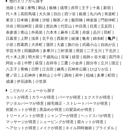
他のエリアから探す
池袋
大塚
巣鴨
駒込
板橋
成増
赤羽
王子
十条
新宿
代々木
高田馬場
大久保
目白
四ツ谷
銀座
丸の内
有楽町
東京
日本橋
新橋
汐留
御茶ノ水
飯田橋
神楽坂
門前仲町
渋谷
明治神宮
原宿
恵比寿
代官山
中目黒
目黒
五反田
表参道
青山
外苑前
六本木
麻布
広尾
赤坂
品川
田町
日暮里
上野
浅草
北千住
西新井
綾瀬
亀有
錦糸町
亀戸
小岩
西葛西
大井町
蒲田
大森
旗の台
武蔵小山
自由が丘
学芸大学
田園調布
多摩川
三軒茶屋
用賀
二子玉川
下北沢
代々木上原
明大前
千歳烏山
笹塚
経堂
祖師ヶ谷大蔵
高円寺
阿佐ヶ谷
中野
荻窪
吉祥寺
三鷹
小金井
国分寺
立川
国立
八王子
青梅
日野
江古田
練馬
石神井公園
ひばりが丘
鷺ノ宮
上石神井
東村山
小平
調布
府中
稲城
多摩
町田
成瀬
伊豆諸島
小笠原
こだわりメニューから探す
カットが得意
カラーが得意
パーマが得意
エクステが得意
デジタルパーマが得意
縮毛矯正・ストレートパーマが得意
前髪カットが得意
黒染めが得意
白髪染めが得意
トリートメントが得意
シャンプーが得意
ヘッドスパが得意
マッサージが得意
シェービングが得意
眉カットが得意
ヘアセットが得意
メイクが得意
ネイル同時施術
ブライダル