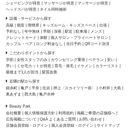
シェービングが得意
マッサージが得意
マッサージが得意
ヘッドスパが得意
ネイル同時施術
設備・サービスから探す
高級
個室
喫煙席
キッズルーム・キッズスペース
出張
予約なし
年中無休
早朝
深夜
駅近
駐車場
メンズ
クレジットカード
体験
個人サロン・プライベートサロン
カップル・ペア
ロング料金なし
当日予約
QRコード決済
こだわりポイントから探す
学割
女性スタッフのみ
カウンセリング重視
ベテラン
安い
早い
くせ毛カットが得意
育毛・発毛
イケメン
カラーリスト
最後まで1人が担当
髪質改善
近隣の駅から探す
錦糸町
亀戸
平井
住吉
押上〈スカイツリー前〉
小村井
大島
東あずま
西大島
亀戸水神
Beauty Park
会社概要
個人情報保護方針
利用規約
掲載ご希望の店舗様へ
広告掲載について
Q&A よくあるご質問
お問い合わせ
店舗会員登録・ログイン
個人会員登録・ログイン
サイトマップ