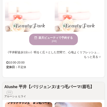
楽天ビューティで予約する
[PR]
《平井駅徒歩1分♪♪》明るく広々とした空間で、心地よくリフレッシュできるひととき！マツエクのエキスパートが提供する卓越した技術で、目元を華やかに演出☆さまざまな年齢層の方々に愛されるサロンで、自分らしさを引き立てる美しさを実感してください！ MAQUIA 平井駅前店は、幅広い年代のお客様が快適に利用できるまつげサロンです。店内は広々とした空間で自然光が明るく、リラックスした時間をお過ごしいただけます。当店のマツエク技術に長けており、洗練されたデザインからナチュラルな仕上がりまで、多彩なトレンドを取り入れております。お好みのスタイルを通じて自信を取り戻し、日々の生活がより充実したものになることを目指しています。ぜひ一度足を運んで、新しい自分を試してみませんか？MAQUIA 平井駅前店で心もまつげもグレードアップし、魅力を最大限に引き出します。心からお待ちしております。
もっと見る
10:00-20:00
定休日：
不定休
Alushe 平井【パリジェンヌ/まつ毛パーマ/眉毛】
アルーシェ ヒライ