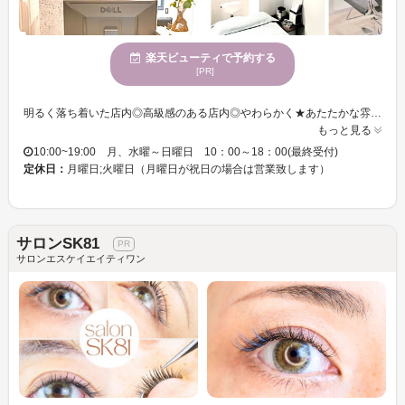
楽天ビューティで予約する
[PR]
明るく落ち着いた店内◎高級感のある店内◎やわらかく★あたたかな雰囲気の店内◎センスの光るインテリア☆高い技術力とお手頃プライス◎幅広い年齢層のお客様から支持されるサロン☆贅沢なひとときを過ごせます♪日常生活の疲れをリセット♪♪憧れの美まつ毛を手に入れましょう！！
もっと見る
10:00~19:00 月、水曜～日曜日 10：00～18：00(最終受付)
定休日：
月曜日;火曜日（月曜日が祝日の場合は営業致します）
サロンSK81
サロンエスケイエイティワン