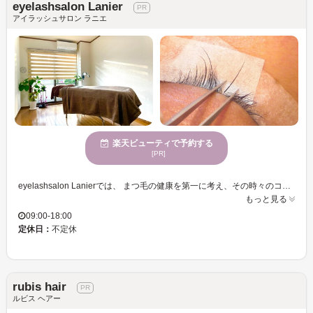
eyelashsalon Lanier
アイラッシュサロン ラニエ
楽天ビューティで予約する
[PR]
eyelashsalon Lanierでは、 まつ毛の健康を第一に考え、その時々のコンディションに合わせたダメージレスな施術をご提供しています。 お一人おひとりの目元の個性を生かし、自然で上品な目元へ導くデザインをご提案。 ＜いつもまつ毛が美しい人＞と印象づける目元美を追求しています。 また、＜心身の健康の先に美がある＞＜冷えは万病のもと＞という理念のもと、火曜・日曜限定で温活メニューをご用意。 遠赤外線ドームで温活とデトックスを促し、冷え・むくみ・疲れを優しくケアします。 体の巡りを整えることで、まつ毛の美しさを支える土台づくりもサポート。 疲れがとれない、体調を崩しやすい、むくみやすい、慢性的な冷え性、便秘、太りやすい／痩せにくい、肩や腰の痛み、ストレスを感じている方にもおすすめです。ぜひ一度お試しください。 皆さまのご来店を心よりお待ちしております。
もっと見る
09:00-18:00
定休日：
不定休
rubis hair
ルビス ヘアー