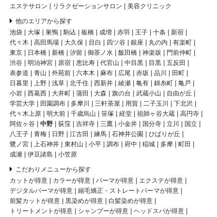
エステサロン
リラクゼーションサロン
美容クリニック
他のエリアから探す
池袋
大塚
巣鴨
駒込
板橋
成増
赤羽
王子
十条
新宿
代々木
高田馬場
大久保
目白
四ツ谷
銀座
丸の内
有楽町
東京
日本橋
新橋
汐留
御茶ノ水
飯田橋
神楽坂
門前仲町
渋谷
明治神宮
原宿
恵比寿
代官山
中目黒
目黒
五反田
表参道
青山
外苑前
六本木
麻布
広尾
赤坂
品川
田町
日暮里
上野
浅草
北千住
西新井
綾瀬
亀有
錦糸町
亀戸
小岩
西葛西
大井町
蒲田
大森
旗の台
武蔵小山
自由が丘
学芸大学
田園調布
多摩川
三軒茶屋
用賀
二子玉川
下北沢
代々木上原
明大前
千歳烏山
笹塚
経堂
祖師ヶ谷大蔵
高円寺
阿佐ヶ谷
中野
荻窪
吉祥寺
三鷹
小金井
国分寺
立川
国立
八王子
青梅
日野
江古田
練馬
石神井公園
ひばりが丘
鷺ノ宮
上石神井
東村山
小平
調布
府中
稲城
多摩
町田
成瀬
伊豆諸島
小笠原
こだわりメニューから探す
カットが得意
カラーが得意
パーマが得意
エクステが得意
デジタルパーマが得意
縮毛矯正・ストレートパーマが得意
前髪カットが得意
黒染めが得意
白髪染めが得意
トリートメントが得意
シャンプーが得意
ヘッドスパが得意