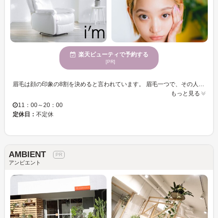
楽天ビューティで予約する
[PR]
眉毛は顔の印象の8割を決めると言われています。 眉毛一つで、その人の雰囲気は、凛々しくもなり、優しくもなり、可愛くもなり、頼れる男らしくもなります。 私たちは、そんな重要なパーツである眉毛を、お客様の輪郭や自眉毛の特徴を活かして、似合う眉毛デザインをご提案いたします。 また、普段のメイクや、ファッション、なりたい雰囲気もお聞かせいただきながら、ご納得のいくデザインを、確かなアイブロウスキルで叶えさせて頂きます。 アイブロウデザインのエキスパートたちへ、是非一度ご相談下さい。スタッフ一同、皆様のご来店を心からお待ちしております。
もっと見る
11：00～20：00
定休日：
不定休
AMBIENT
アンビエント