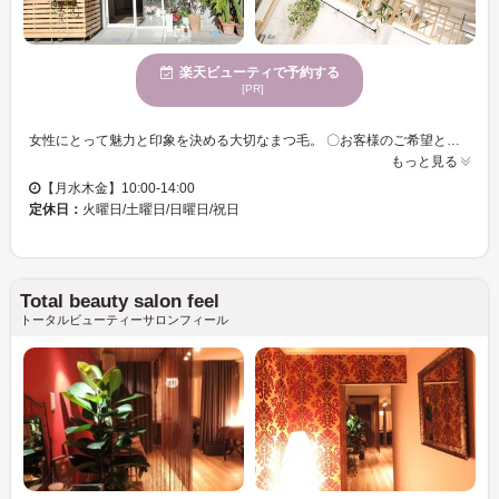
楽天ビューティで予約する
[PR]
女性にとって魅力と印象を決める大切なまつ毛。 〇お客様のご希望と目元の状態をお伺いし、美しく見えるまつ毛のデザインをご提案させていただきます。 〇お客様のまつ毛の状態に合ったパーマ剤を使用し、極力負荷をかけないような施術を心がけております 〇高濃度な活性ケラチン配合のオーガニックトリートメントをする事により、まつ毛にハリやコシを与え、まつ毛内部から補修、ダメージを抑制！！ 〇最大限にまつ毛を労りながら行うまつ毛パーマです。 〇半個室な為、人目も気にすることなくリラックスして施術受けられます。 日頃と違ったゆったりとしたお時間を過ごしていただけたらと思っております。
もっと見る
【月水木金】10:00-14:00
定休日：
火曜日/土曜日/日曜日/祝日
Total beauty salon feel
トータルビューティーサロンフィール