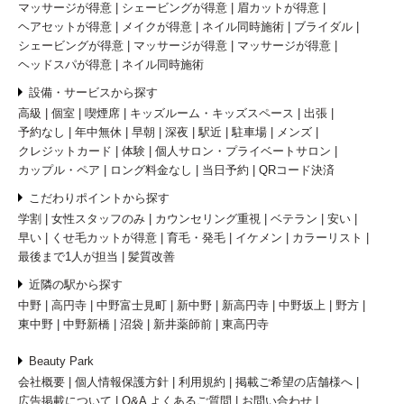
マッサージが得意
シェービングが得意
眉カットが得意
ヘアセットが得意
メイクが得意
ネイル同時施術
ブライダル
シェービングが得意
マッサージが得意
マッサージが得意
ヘッドスパが得意
ネイル同時施術
設備・サービスから探す
高級
個室
喫煙席
キッズルーム・キッズスペース
出張
予約なし
年中無休
早朝
深夜
駅近
駐車場
メンズ
クレジットカード
体験
個人サロン・プライベートサロン
カップル・ペア
ロング料金なし
当日予約
QRコード決済
こだわりポイントから探す
学割
女性スタッフのみ
カウンセリング重視
ベテラン
安い
早い
くせ毛カットが得意
育毛・発毛
イケメン
カラーリスト
最後まで1人が担当
髪質改善
近隣の駅から探す
中野
高円寺
中野富士見町
新中野
新高円寺
中野坂上
野方
東中野
中野新橋
沼袋
新井薬師前
東高円寺
Beauty Park
会社概要
個人情報保護方針
利用規約
掲載ご希望の店舗様へ
広告掲載について
Q&A よくあるご質問
お問い合わせ