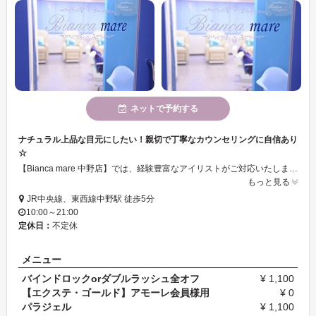
ネットで予約する
ナチュラル上品な目元にしたい！親切で丁寧なカウンセリングに自信あり
☆
【Bianca mare 中野店】では、経験豊富なアイリストがご対応いたします！より魅力的な目元に♪親切で丁寧なカウンセリングが魅力のサロンです☆有名人や著名人も通う都内に多くのサロンを持つビアンカグループで初めての方も安心◎
もっと見る
JR中央線、東西線中野駅 徒歩5分
10:00～21:00
定休日：
不定休
メニュー
バインドロックorダブルラッシュ全オフ
¥ 1,100
【エクステ・ゴールド】アモーレ会員様用
¥ 0
パラジェル
¥ 1,100