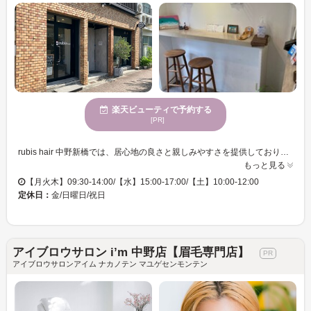
楽天ビューティで予約する
[PR]
rubis hair 中野新橋では、居心地の良さと親しみやすさを提供しております。お客様一人ひとりに全ての施術を担当する丁寧なカウンセリングと施術で、あなたの魅力を最大限に引き出すお手伝いをします。多様な年齢に対応したサービスを提供しており、どなたでも気持ちよくご利用いただけます。お財布にも嬉しい価格設定で、気軽に新しいスタイルに挑戦できる機会を提供しています。rubis hair 中野新橋で、なりたい自分を手に入れませんか？ぜひ、お気軽にお越しください。
もっと見る
【月火木】09:30-14:00/【水】15:00-17:00/【土】10:00-12:00
定休日：
金/日曜日/祝日
アイブロウサロン i’m 中野店【眉毛専門店】
アイブロウサロンアイム ナカノテン マユゲセンモンテン