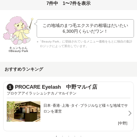
7件中 1〜7件を表示
この地域のまつ毛エクステの相場はだいたい
6,300円
くらいだワン！
※「Beauty Park」に登録されているメニュー価格をもとに独自の集計
ロジックによって算出しています。
キュンちゃん
©Beauty Park
おすすめランキング
アイブロウサロン i’m 中野店【眉毛専
2
アイブロウサロンアイム ナカノテン マユゲセンモンテン
ど様々な地域でサ
[中野]
[中野]