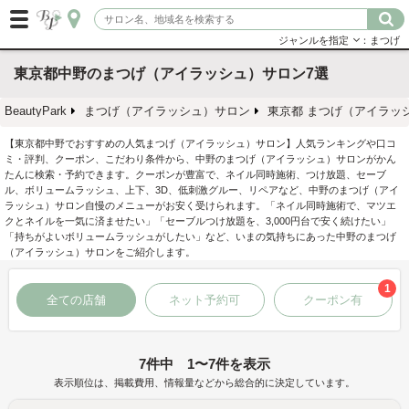
ジャンルを指定
：まつげ
東京都中野のまつげ（アイラッシュ）サロン7選
BeautyPark
まつげ（アイラッシュ）サロン
東京都 まつげ（アイラッ
【東京都中野でおすすめの人気まつげ（アイラッシュ）サロン】人気ランキングや口コ
ミ・評判、クーポン、こだわり条件から、中野のまつげ（アイラッシュ）サロンがかん
たんに検索・予約できます。クーポンが豊富で、ネイル同時施術、つけ放題、セーブ
ル、ボリュームラッシュ、上下、3D、低刺激グルー、リペアなど、中野のまつげ（アイ
ラッシュ）サロン自慢のメニューがお安く受けられます。「ネイル同時施術で、マツエ
クとネイルを一気に済ませたい」「セーブルつけ放題を、3,000円台で安く続けたい」
「持ちがよいボリュームラッシュがしたい」など、いまの気持ちにあった中野のまつげ
（アイラッシュ）サロンをご紹介します。
1
全ての店舗
ネット予約可
クーポン有
7件中 1〜7件を表示
表示順位は、掲載費用、情報量などから総合的に決定しています。