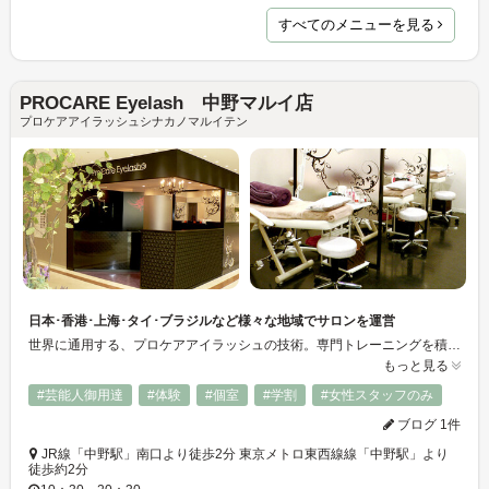
すべてのメニューを見る
PROCARE Eyelash 中野マルイ店
プロケアアイラッシュシナカノマルイテン
日本･香港･上海･タイ･ブラジルなど様々な地域でサロンを運営
世界に通用する、プロケアアイラッシュの技術。専門トレーニングを積んだアイラッシュマイスターたちが、独自に開発した数百種類のまつげエクステから、お客様一人一人の毛質・目の形・骨格・タイプに合うものをセレクトします。安心・安全のプロケアアイラッシュ施術方法を習得するため、国内・海外サロンからもたくさんのアイリストたちが講習受講にいらっしゃいます。一流サロンでのまつげエクステ施術をぜひ体験してください。
もっと見る
#芸能人御用達
#体験
#個室
#学割
#女性スタッフのみ
ブログ 1件
JR線「中野駅」南口より徒歩2分 東京メトロ東西線線「中野駅」より
徒歩約2分