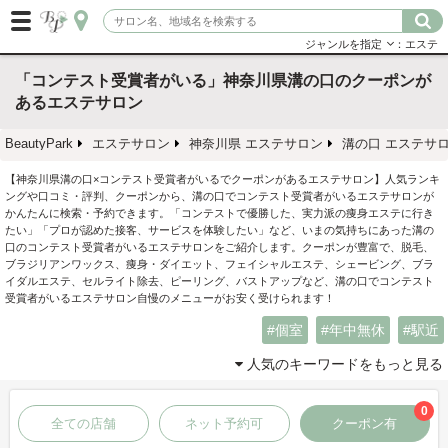
ジャンルを指定
：エステ
「コンテスト受賞者がいる」神奈川県溝の口のクーポンが
あるエステサロン
BeautyPark
エステサロン
神奈川県 エステサロン
溝の口 エステサ
【神奈川県溝の口×コンテスト受賞者がいるでクーポンがあるエステサロン】人気ランキ
ングや口コミ・評判、クーポンから、溝の口でコンテスト受賞者がいるエステサロンが
かんたんに検索・予約できます。「コンテストで優勝した、実力派の痩身エステに行き
たい」「プロが認めた接客、サービスを体験したい」など、いまの気持ちにあった溝の
口のコンテスト受賞者がいるエステサロンをご紹介します。クーポンが豊富で、脱毛、
ブラジリアンワックス、痩身・ダイエット、フェイシャルエステ、シェービング、ブラ
イダルエステ、セルライト除去、ピーリング、バストアップなど、溝の口でコンテスト
受賞者がいるエステサロン自慢のメニューがお安く受けられます！
個室
年中無休
駅近
人気のキーワードをもっと見る
0
全ての店舗
ネット予約可
クーポン有