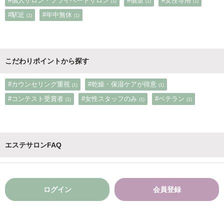
#個人サロン・プライベートサロン
#個室
#女性専用
(1)
(1)
(1)
#駅近
#年中無休
(1)
(1)
こだわりポイントから探す
#カウンセリング重視
#乾燥・保湿ケアが得意
(1)
(1)
#コンテスト受賞者
#女性スタッフのみ
#ベテラン
(1)
(1)
(1)
エステサロンFAQ
ログイン
会員登録