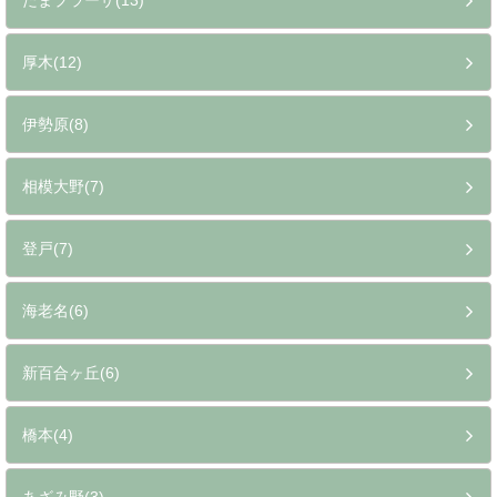
たまプラーザ(13)
厚木(12)
伊勢原(8)
相模大野(7)
登戸(7)
海老名(6)
新百合ヶ丘(6)
橋本(4)