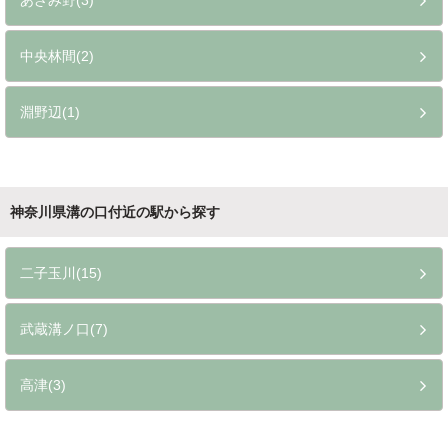
あざみ野(3)
中央林間(2)
淵野辺(1)
神奈川県溝の口付近の駅から探す
二子玉川(15)
武蔵溝ノ口(7)
高津(3)