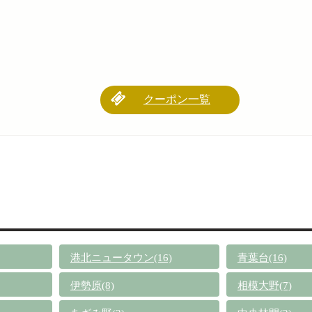
クーポン一覧
港北ニュータウン(16)
青葉台(16)
伊勢原(8)
相模大野(7)