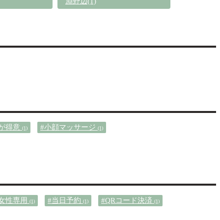
淵野辺(1)
アが得意
#小顔マッサージ
(1)
(1)
#女性専用
#当日予約
#QRコード決済
(1)
(1)
(1)