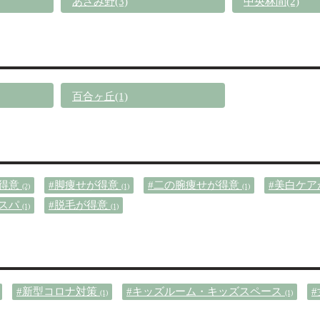
あざみ野(3)
中央林間(2)
百合ヶ丘(1)
が得意
#脚痩せが得意
#二の腕痩せが得意
#美白ケ
(2)
(1)
(1)
ドスパ
#脱毛が得意
(1)
(1)
#新型コロナ対策
#キッズルーム・キッズスペース
(1)
(1)