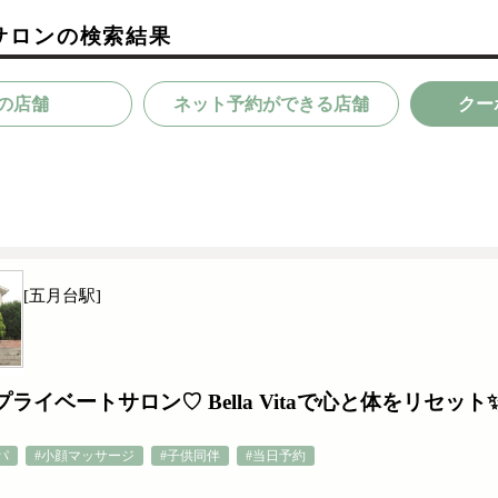
サロンの検索結果
の店舗
ネット予約ができる店舗
クー
[五月台駅]
イベートサロン♡ Bella Vitaで心と体をリセット
パ
#小顔マッサージ
#子供同伴
#当日予約