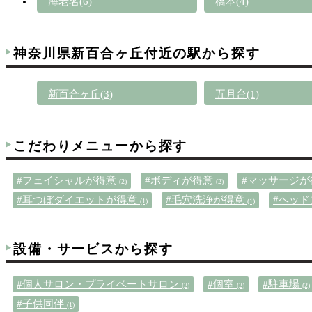
海老名(6)
橋本(4)
神奈川県新百合ヶ丘付近の駅から探す
新百合ヶ丘(3)
五月台(1)
こだわりメニューから探す
#フェイシャルが得意
#ボディが得意
#マッサージ
(2)
(2)
#耳つぼダイエットが得意
#毛穴洗浄が得意
#ヘッ
(1)
(1)
設備・サービスから探す
#個人サロン・プライベートサロン
#個室
#駐車場
(2)
(2)
(2)
#子供同伴
(1)