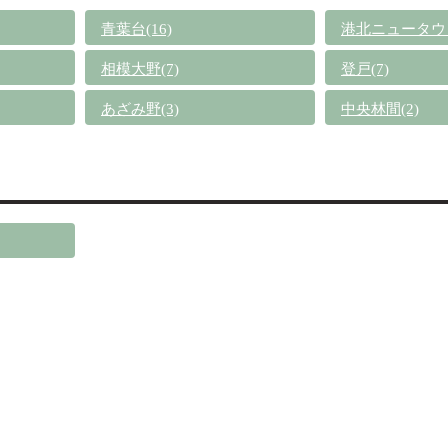
青葉台(16)
港北ニュータウン
相模大野(7)
登戸(7)
あざみ野(3)
中央林間(2)