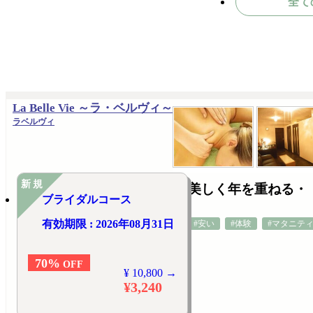
全て
La Belle Vie ～ラ・ベルヴィ～
ラベルヴィ
新規
美しく年を重ねる・
ブライダルコース
有効期限 : 2026年08月31日
#安い
#体験
#マタニテ
70%
OFF
¥ 10,800 →
¥3,240