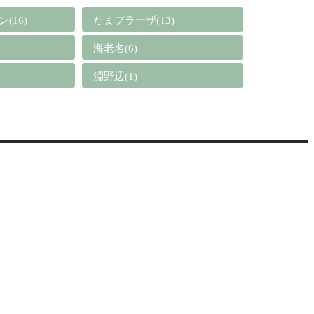
(16)
たまプラーザ(13)
海老名(6)
淵野辺(1)