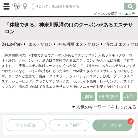
ジャンルを指定
：エステ
「体験できる」神奈川県溝の口のクーポンがあるエステサ
ロン
BeautyPark
エステサロン
神奈川県 エステサロン
溝の口 エステサ
【神奈川県溝の口×体験できるでクーポンがあるエステサロン】人気ランキングや口コ
ミ・評判、クーポンから、溝の口で体験できるエステサロンがかんたんに検索・予約で
きます。「痩身エステの体験コースをいくつか試して、1番自分にあうエステサロンを見
つけたい」など、いまの気持ちにあった溝の口の体験できるエステサロンをご紹介しま
す。クーポンが豊富で、痩身・ダイエット、フェイシャルエステ、脱毛、ブライダルエ
ステ、シェービング、ブラジリアンワックス、セルライト除去、ピーリング、バストア
ップなど、溝の口で体験できるエステサロン自慢のメニューがお安く受けられます！
個室
年中無休
駅近
人気のキーワードをもっと見る
0
全ての店舗
ネット予約可
クーポン有