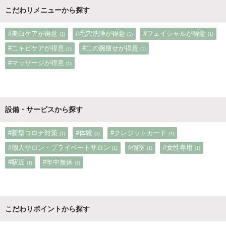
こだわりメニューから探す
#美白ケアが得意
#毛穴洗浄が得意
#フェイシャルが得意
(1)
(1)
(1)
#ニキビケアが得意
#二の腕痩せが得意
(1)
(1)
#マッサージが得意
(1)
設備・サービスから探す
#新型コロナ対策
#体験
#クレジットカード
(1)
(1)
(1)
#個人サロン・プライベートサロン
#個室
#女性専用
(1)
(1)
(1)
#駅近
#年中無休
(1)
(1)
こだわりポイントから探す