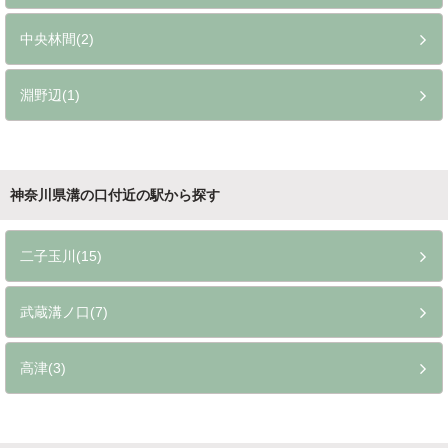
中央林間(2)
淵野辺(1)
神奈川県溝の口付近の駅から探す
二子玉川(15)
武蔵溝ノ口(7)
高津(3)