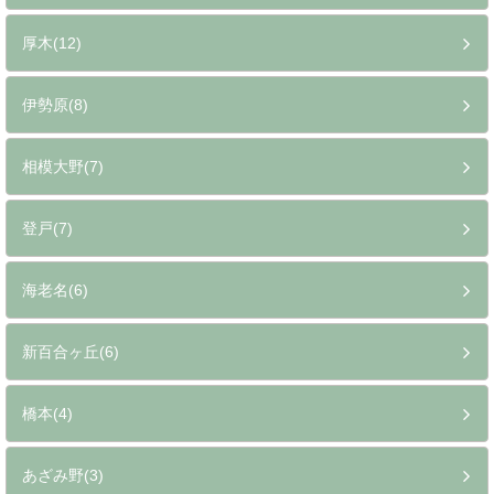
厚木(12)
伊勢原(8)
相模大野(7)
登戸(7)
海老名(6)
新百合ヶ丘(6)
橋本(4)
あざみ野(3)