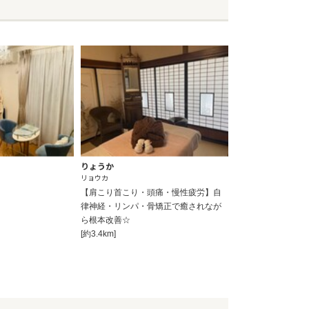
りょうか
リョウカ
【肩こり首こり・頭痛・慢性疲労】自
律神経・リンパ・骨矯正で癒されなが
ら根本改善☆
[約3.4km]