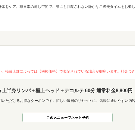
身体をケア。非日常の癒し空間で、誰にも邪魔されない静かなご褒美タイムをお楽
が、掲載店舗によっては【税抜価格】で表記されている場合が御座います。料金つ
半身リンパ＋極上ヘッド＋デコルテ 60分 通常料金8,800円
用いただけるお得なクーポンです。忙しい毎日のリセットに、気軽に通いやすい内
このメニューでネット予約