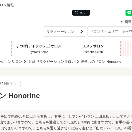
サロン情報
ポスト
掲載
まつげ(アイラッシュ)サロン
エステサロン
Eyelash Salon
Esthetic Salon
ーションサロン
上田 リラクゼーションサロン
寝落ちのサロン Honorine
県/上田 ]
Honorine
を出て県道65号に出たら右折し、右手に「セブン-イレブン 上田原店」が出てきた
出てまいりますので、こちらを通過して少し進むとY字路に出ますので、右手の道
に出てまいりますので、こちらを通り過ぎてしばらく進むと「山武アパート東」の看