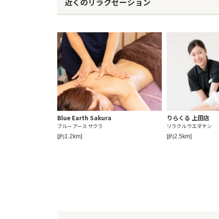
近くのリラクゼーション
Blue Earth Sakura
りらくる 上田店
ブルー アース サクラ
リラクル ウエダテン
[約1.2km]
[約2.5km]