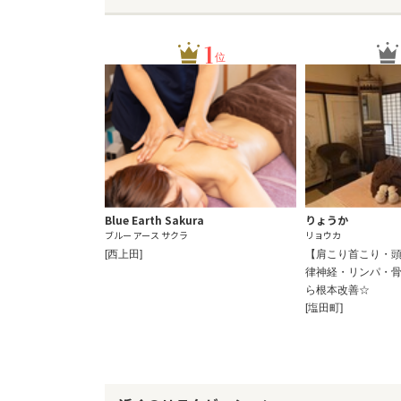
1
位
Blue Earth Sakura
りょうか
ブルー アース サクラ
リョウカ
[西上田]
【肩こり首こり・
律神経・リンパ・
ら根本改善☆
[塩田町]