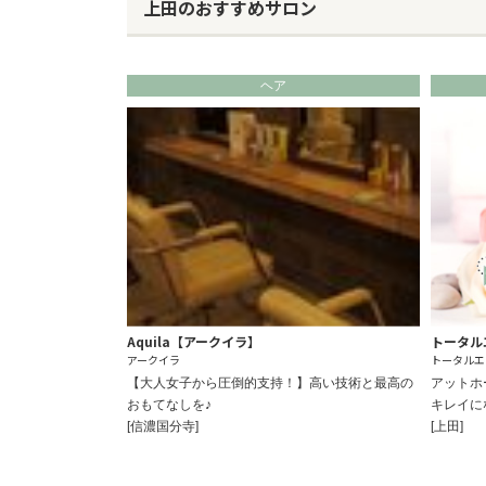
上田のおすすめサロン
ヘア
Aquila【アークイラ】
トータル
アークイラ
トータルエ
【大人女子から圧倒的支持！】高い技術と最高の
アットホ
おもてなしを♪
キレイに
[信濃国分寺]
[上田]