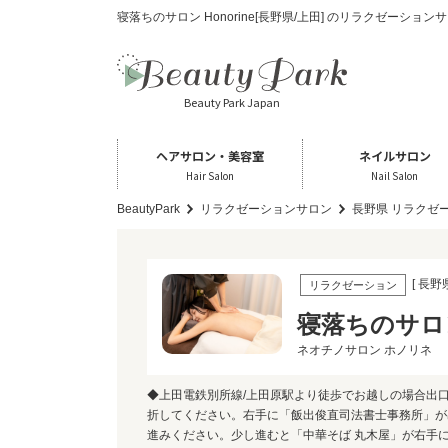
寝落ちのサロン Honorine[長野県/上田] のリラクゼーション
Beauty Park Japan
ヘアサロン・美容室
ネイルサロン
Hair Salon
Nail Salon
BeautyPark
リラクゼーションサロン
長野県 リラクゼ
[ 長野
リラクゼーション
寝落ちのサロン 
ネオチノサロン ホノリネ
◆上田電鉄別所線/上田原駅より徒歩でお越しの場合出口
折してください。右手に「飯出俊直司法書士事務所」が
進みください。少し進むと「中華そば 丸木屋」が右手