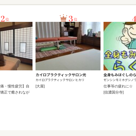
2
3
位
位
カイロプラクティックサロン光
全身もみほぐしのら
カイロプラクティックサロン ヒカリ
ゼンシンモミホグシノ
頭痛・慢性疲労】自
[大屋]
仕事等の疲れに☆
骨矯正で癒されなが
[信濃国分寺]