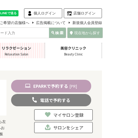
個人ログイン
店舗ログイン
ご希望の店舗様へ
広告掲載について
新規個人会員登録
現在地から探す
リラクゼーション
美容クリニック
Relaxation Salon
Beauty Clinic
EPARK
で
予約
する
[PR]
電話
で
予約
する
マイサロン登録
ら左
サロンをシェア
へお
板