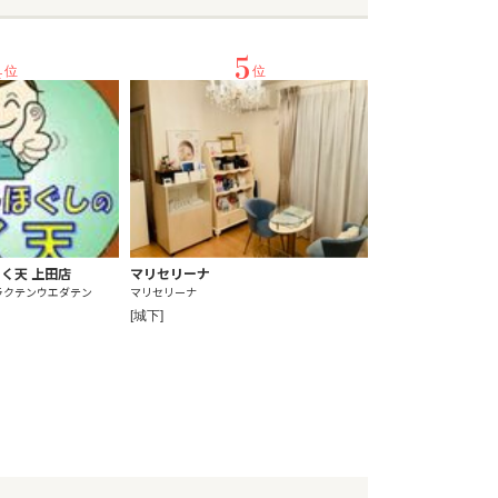
4
5
位
位
く天 上田店
マリセリーナ
ラクテンウエダテン
マリセリーナ
[城下]