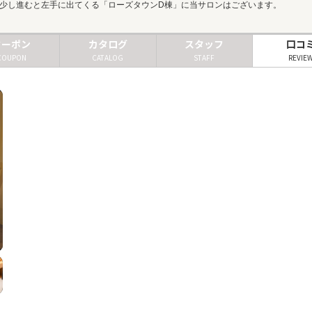
少し進むと左手に出てくる「ローズタウンD棟」に当サロンはございます。
クーポン
カタログ
スタッフ
口コ
COUPON
CATALOG
STAFF
REVIE