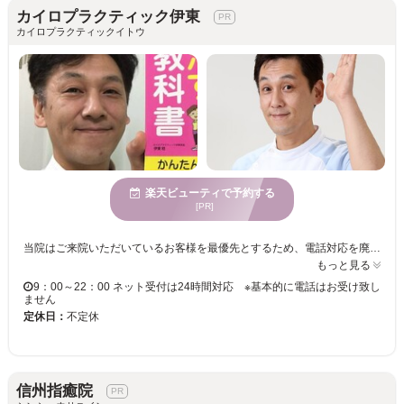
カイロプラクティック伊東
カイロプラクティックイトウ
楽天ビューティで予約する
[PR]
当院はご来院いただいているお客様を最優先とするため、電話対応を廃止しました。 ご予約・ご質問は必ず公式ホームページからLINEまたはメールにてお願いいたします。 ※楽天ビューティーに表示されている空き時間は正確ではありません。必ず公式ホームページをご確認ください。 『カイロプラクティック伊東』では、熟練の院長が丁寧にカウンセリングを行い、一人ひとりに合わせた施術でボディバランスを整えます。肩こり・腰痛・姿勢の悩みなど、どんなことでもお気軽にご相談ください。 夜22時まで営業しておりますので、お仕事帰りにも立ち寄りやすく便利です。当日のご予約も大歓迎。完全予約制・完全個室ですので、小さなお子様連れのお客様も安心してご利用いただけます。 健康的な身体づくりを始めたい方は、ぜひ一度お越しください。ご予約は「カイロ 伊東 長野市」で検索して、公式ホームページよりLINEでどうぞ。
もっと見る
9：00～22：00 ネット受付は24時間対応 ※基本的に電話はお受け致し
ません
定休日：
不定休
信州指癒院