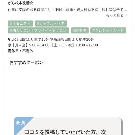
がら根本改善☆
仕事に支障の出る首肩こり・不眠・頭痛・婦人科系不調・疲れ等は全て自律神経の乱れと身体の歪みからくる血行やリンパの滞りが原因です。ハーブボール矯正【キリ】は温めながらほぐし、流し、歪みを整え、根本にアプローチ。小顔や美顔、ダイエットにも◎丁寧なカウンセリングとアフターフォロー付きで初めての方でも安心♪
もっと見る
#マタニティ
#カップル・ペア
#個人サロン・プライベートサロン
#駐車場
#クレジットカード
JR上田駅より車で15分 別所線塩田町より徒歩20分
【月～金】9:00～14:00 【土・日・祝】10:00～17:00
定休日：
不定休
おすすめクーポン
全員
口コミを投稿していただいた方、次