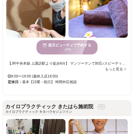
楽天ビューティで予約する
[PR]
【JR中央本線 上諏訪駅より徒歩8分】 マンツーマンで対応♪スピーディーな対応×施術と結果重視！話題の『ハイドラフェイシャル』を導入★毛穴の奧の汚れや余分な皮脂や角質をやさしく洗い出し、しわやくすみを改善！！肌の汚れなどを完全洗浄し、みずみずしい肌へ導きます。乾燥肌の方、お肌が弱い方など、肌質に対応して幅広い効果◎施術後すぐにメイク可能◎ 【オススメ★シルク糸脱毛】 日本人の繊細なお肌に合わせた糸脱毛！使われる糸もシルクの天然素材なので、肌への負担も少ない♪細かい糸の動きによるマッサージ効果や古い角質を除去するなど、様々な美容効果が◎ぱっと明るい肌が蘇ります♪まだ試してない方は一度お越しくださいませ。 お客様のご来店お待ちしております！
もっと見る
9:00〜19:00 (最終入店18:00)
定休日：
基本【日曜－祝日】 時間外応相談
カイロプラクティック きたはら施術院
カイロプラクティック キタハラセジュツイン