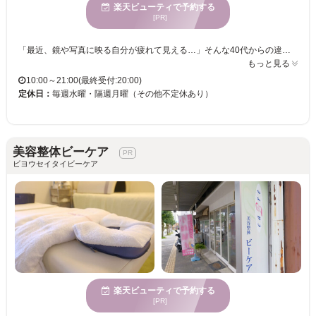
楽天ビューティで予約する
[PR]
「最近、鏡や写真に映る自分が疲れて見える…」そんな40代からの違和感は、姿勢の歪みが原因かもしれません。 当院は施術前に姿勢分析と状態確認を徹底的に行い、原因に合わせたオーダーメイド調整を実施。 症状を一時的に和らげるのではなく、根本から整えることで“再発しない身体作り”を重視しています。 1対1の完全予約制で、周りを気にせずゆったりと受けることができます。 「姿勢が改善して、若く見えると言われた」「よく眠れるようになった」と喜びの声を多数いただいています。 健康と美しさの両方を叶えるために今こそ最良のケアで、あなたの本来の姿を取り戻しませんか？ 【こんな症状でお悩みの方へ】 ・肩こりや腰痛で毎日つらい ・「施術を受けて楽になるが、数日後には痛みが戻る」を繰り返している ・寝起きがだるい、つらい など お悩みのつらい症状を“今すぐ”何とかしたいなら、ぜひ当院にお任せください！ あきらめるのはまだ早いです！まずはお話だけでもけっこうです。 お気軽に問い合わせください。
もっと見る
10:00～21:00(最終受付:20:00)
定休日：
毎週水曜・隔週月曜（その他不定休あり）
美容整体ビーケア
ビヨウセイタイビーケア
楽天ビューティで予約する
[PR]