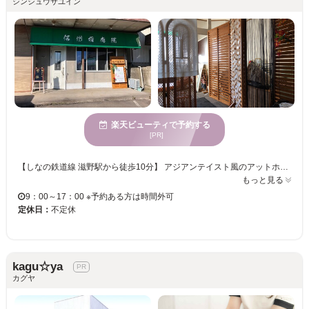
シンシュウサユイン
楽天ビューティで予約する
[PR]
【しなの鉄道線 滋野駅から徒歩10分】 アジアンテイスト風のアットホームサロン☆持ち家のアパートの一室で施術を行う、お客様だけのプライベート空間を実現！残りの人生、「人を幸せにし、人に喜ばれることに喜びを見いだしたい」との思いで、お客様の根本的なお悩みの改善に努めております！ 【サロンのこだわり】 当院はボキボキならすような施術は一切行っておりません！中国式整体のツイナーを基にしたソフトな整体で、身体が楽になったと定評あり◎お悩みの原因をじっくり追究し、ホームケアもしっかりアドバイス♪生活習慣の改善などお客様とご一緒に目指します！ ぜひお気軽に足をお運びくださいませ！
もっと見る
9：00～17：00 ※予約ある方は時間外可
定休日：
不定休
kagu☆ya
カグヤ