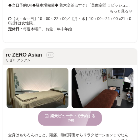
◆当日予約OK◆駐車場完備◆ 荒木交差点すぐ♪『美癒空間 ラビッシュ』は、高濃度酸素バー付き岩盤浴サロンです！冷え、むくみ、美肌、ダイエット効果も絶大◎日頃の疲れやストレスをスッキリ、リセットしませんか？ ◇おすすめメニュー◇ 初回限定「高濃度酸素岩盤浴＋手ぶらセット」手ぶらセットは、浴着・タオル3点付♪お仕事帰りや空いた時間に、気軽にデトックス♪岩盤浴後のスッキリ感はヤミツキに◎
もっと見る
【火・金～日】10：00～22：00／【月・水】10：00～24：00 ※21：0
0以降は女性限…
定休日：
毎週木曜日、お盆、年末年始
re ZERO Asian
リゼロ アジアン
楽天ビューティで予約する
[PR]
全身はもちろんのこと、頭痛、睡眠障害からリラクゼーションまでなんでもご相談下さい。また、スポーツ障害についても対応、カウンセリングを含め、完全個別対応で施術致します。