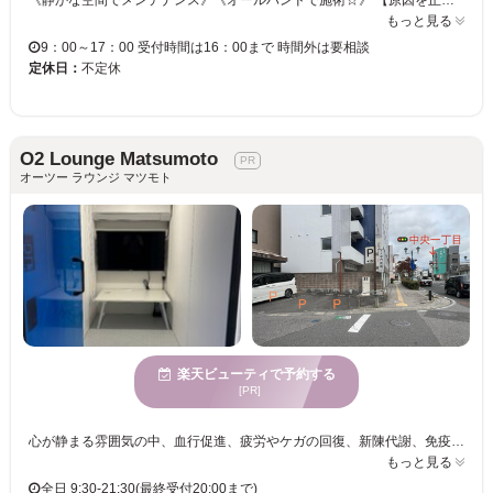
《静かな空間でメンテナンス》《オールハンドで施術☆》 【原因を正確に認識することで、その場だけでなく、ストレスフリーなカラダが続きます☆】 健康は身体の内側から外まで。美しく健康でありたい女性の願いを叶えます⭐︎ あなたのカラダの不調・お悩みに”プラス”になるように全力でサポートいたします◎ 時間をかけて丁寧にカウンセリングを行い、一人ひとりに合った施術をご提案☆ デスクワークによる肩こりや首こり・腰痛などでお悩みの方はぜひ！！ 産後の骨盤ケアもお気軽に！！
もっと見る
9：00～17：00 受付時間は16：00まで 時間外は要相談
定休日：
不定休
O2 Lounge Matsumoto
オーツー ラウンジ マツモト
楽天ビューティで予約する
[PR]
心が静まる雰囲気の中、血行促進、疲労やケガの回復、新陳代謝、免疫力アップ、エイジングケアにも効果的！利用後は今までにない深い睡眠が体感でき、心身の疲労回復におすすめです！ TV・エアコン・WiFi・コンセント・充電器も個室内にご用意☆日常では意外と少ない快適なプライベートタイムをご提供致します！ 機械１台のみの設置で他の方の視線を気にせずご利用いただけます。 １台に最大２名様まで同時利用可能。30分から気軽に体験いただけます。 完全防音のためリモート会議も音漏れの心配なし。心身を整える心地よいひと時を過ごしてみませんか。◎メンズ大歓迎！◎産後ケア（睡眠不足、疲労回復）にもオススメ！◎学生割引あり！スポーツの疲労やケガの回復に効果あり！◎オンライン会議の場としてオススメ！ ２名様でご利用の場合は、各メニュー +1500円でご一緒に入って頂けます。 ご予約時メッセージ欄に２名希望とご入力下さい。
もっと見る
全日 9:30-21:30(最終受付20:00まで)