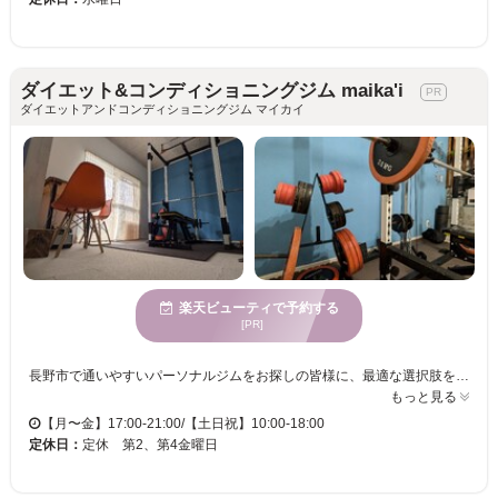
ダイエット&コンディショニングジム maika'i
ダイエットアンドコンディショニングジム マイカイ
楽天ビューティで予約する
[PR]
長野市で通いやすいパーソナルジムをお探しの皆様に、最適な選択肢をご提案します。「maika'i」では、ダイエットやボディメイクに重点を置きつつ、コンディショニングという特別な施術を得意としています。心身の調和を重点に置き、パフォーマンスアップや身体の機能向上を促進します。腰痛や膝痛の予防や改善も可能です。回数券や月額プラン、またはマッサージのみの施術プランがあり、各個人に合った最適なプランが見つかるでしょう。トレーニング方法がわからない、続かないという方も、当ジムの全面的なサポートを受けることで、効果的に理想の体に近づけます。「maika'i」で総合的な指導を受け、なりたい自分を手に入れましょう。体験のご訪問、お待ちしています。お気軽にご予約ください。
もっと見る
【月〜金】17:00-21:00/【土日祝】10:00-18:00
定休日：
定休 第2、第4金曜日