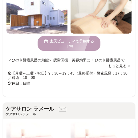
楽天ビューティで予約する
[PR]
＜ひのき酵素風呂の効能＞ 疲労回復・美容効果に！ ひのき酵素風呂では、体の芯まで温め自然治癒を高めることで、血液の循環を改善。 汗と共に不純物を流し、全身の毛穴が大きく開きます。その、大きく開いた毛穴から有効な酵素が体内に吸収されて行き、健康力と美容力のアップに◎ 自然発酵のチカラで温めたひのき酵素風呂ならではの落ち着く香り・発酵の温もり・フカフカの寝心地をお楽しみいただけます♪ よもぎ蒸しや、リンパドレナージュ、フットマッサージなどの多彩なメニューもご用意◎ 試しやすいトライアルコースもあるので、初めての方も気軽に立ち寄れます♪ 皆様のご来店心よりお待ちしております。
もっと見る
【月曜～土曜・祝日】9：30～19：45（最終受付）酵素風呂：17：30
／施術：18：00
定休日：
日曜
ケアサロン ラメール
ケアサロンラメール