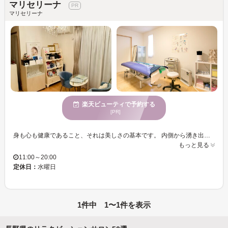
マリセリーナ
マリセリーナ
楽天ビューティで予約する
[PR]
身も心も健康であること、それは美しさの基本です。 内側から湧き出る美しさは、体の細胞一つ一つに働きかけながら本来のあるべき姿を取り戻すことに始まります。常に力強く伸びゆく植物は、まさにこの健やかな美の手本。自然の持つ力を壊すことなく体内に取り入れるために、当サロンでは安心・安全で結果がでるものを厳選いたしました。 美を通じて価値ある健康を提供します。愛を持って行動し、共に高めあい、自己実現を目指します。地域の人々を心身共に美しく、幸せにします。 認定サロンのみで受けることが出来る、1ランク上のオールハンドエステ『エイジングケアシステム』は、体内環境を本来あるべき姿、あるいは実年齢より若く保つための総合ボティケア。本来のエステティックという枠を超えて、『真の健康美』をテーマに人体を見つめ、知識体系を基に実質的な効果を追求します。 『インディバ』は独自の深部加温により温泉や岩盤浴などでは届かない身体の深部から発熱します。有酸素運動の5倍の発熱量と体温最大7°上昇し、寝ている状態で運動をしている時と同じ燃焼率を働きかけ運動と同じ仕組みで身体の機能を活
もっと見る
11:00～20:00
定休日：
水曜日
1件中 1〜1件を表示