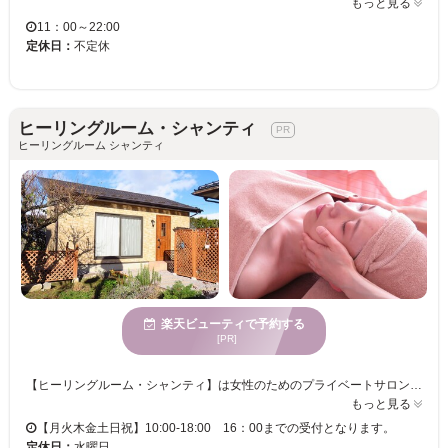
もっと見る
11：00～22:00
定休日：
不定休
ヒーリングルーム・シャンティ
ヒーリングルーム シャンティ
楽天ビューティで予約する
[PR]
【ヒーリングルーム・シャンティ】は女性のためのプライベートサロンで、心と身体の両面から健やかさをサポートします☆ アロマの香りに包まれた癒しの空間で、20年の経験を持つベテランセラピストが一人ひとりに寄り添ったケアを提供。 嗅覚反応分析でのアロマカウンセリングや分子栄養学の知識を取り入れたアプローチで、内側からの健康と美しさを引き出します。 女性特有のお悩みや不調に、オーダーメイドの施術で丁寧に対応。誰にも気兼ねなく過ごせる完全予約制の隠れ家サロンで、あなただけの特別な時間をお過ごしください。健やかに、美しく、あなた本来の輝きを取り戻すお手伝いをいたします♪
もっと見る
【月火木金土日祝】10:00-18:00 16：00までの受付となります。
定休日：
水曜日