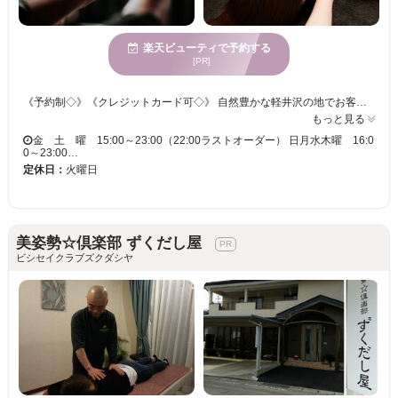
楽天ビューティで予約する
[PR]
《予約制◇》《クレジットカード可◇》 自然豊かな軽井沢の地でお客様ひとりひとりのお悩みや、ご希望に添って、心と身体を丁寧にほぐします。 ランチ・ディナープランとあわせて、近隣からの外来スパのご予約も承っております。 軽井沢生まれの自然派コスメ【SPAKARU-スパカル-】 フェイシャル、ボディともに贅沢にもちいての、軽井沢限定パッケージメニュー。 ボディはハーブエッセンスとオイルをもちいて、身体が本来もつ自然の力を呼び戻します。 フェイシャルでは軽井沢に育ったハーブの香りのストーリーを感じながら、クレンジング、フェイシャルマッサージ、デコルテ、ヘッド、みずみずしいお肌へと導きます。 爽【SOU】90分 スパカルフェイシャル＆ボディ 税抜き￥27,000 税込￥29,700- 薫【KAORU】120分 スパカルフェイシャル＆ボディ 税抜き￥32,000 税込￥35,200- どうぞお気軽にお問い合わせくださいませ。
もっと見る
金 土 曜 15:00～23:00（22:00ラストオーダー） 日月水木曜 16:0
0～23:00…
定休日：
火曜日
美姿勢☆倶楽部 ずくだし屋
ビシセイクラブズクダシヤ