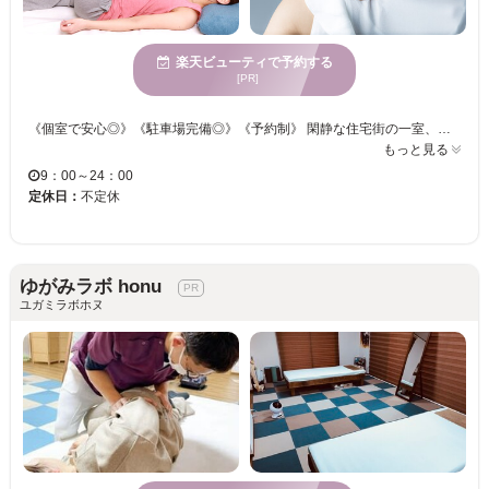
楽天ビューティで予約する
[PR]
《個室で安心◎》《駐車場完備◎》《予約制》 閑静な住宅街の一室、ゆったりリラックス出来る落ち着いた空間。完全プライベートのマンツーマン施術で幅広い年代の方に安心してご利用頂いております。セルフケアのアドバイスと、背骨・骨盤を整えて根本改善を目指します！
もっと見る
9：00～24：00
定休日：
不定休
ゆがみラボ honu
ユガミラボホヌ