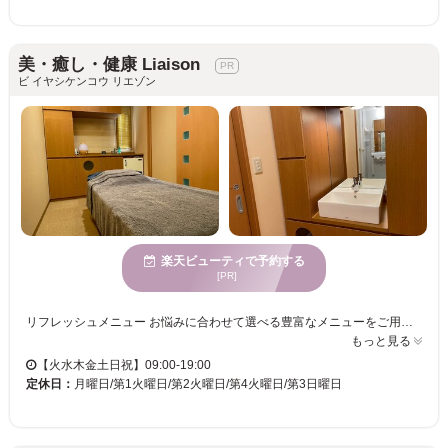
美・癒し・健康 Liaison
ビ イヤシケンコウ リエゾン
楽天ビューティで予約する
[PR]
リフレッシュメニュー お悩みに合わせて選べる豊富なメニューをご用意しております。 • 肩こり・首こり集中ケア（60分） 深いコリにしっかりアプローチする人気メニュー。 • 疲労回復・冷え解消 全身ケア（90分） 身体のめぐりを整え、重だるさをスッキリ軽く。 • 水素吸入 × 水素フットバス × フットメニュー 免疫力アップや疲労回復に効果的。内側から整える特別コースです。 頭の先から足の先までトータルでケアでき、単品メニューのご利用はもちろん、お好きな組み合わせでの施術も可能です。 個室のメニューは女性限定となります。
もっと見る
【火水木金土日祝】09:00-19:00
定休日：
月曜日/第1火曜日/第2火曜日/第4火曜日/第3日曜日