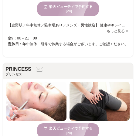
楽天ビューティで予約する
[PR]
【豊野駅／年中無休／駐車場あり／メンズ・男性歓迎】 健康やキレイを邪魔しているものは、何でしょうか？ずくだし屋は、身体の奥深くに住み着き悪さをしている何物かだと思っています。その悪者が身体の外に出て行ってもらうことを ずくだし屋は目指しています！キレイな姿勢♪巡りの良い美ボディ♪でご機嫌な毎日をあなたに過ごしてもらいたいのです！先ずは、身体の芯からキレイになってくださいませ♪【あなたの笑顔のその先へ⇒】 ★一軒家なので自分の家にいるような落ち着く雰囲気♪「22時まで営業」しているのでお仕事帰りにでもお気軽にお立ち寄りください！ 当店オススメ★≪【プロポーション全身矯正プレミアム♪】全身引き締め120分＋小顔30分≫ ずくだし屋最高峰メニューの一つ♪しっかり丁寧に施術致します。自慢の手業でスッキリボディに★ 他にも産後太りなどでお悩みの方向けのメニューも豊富にご用意しております！姿勢が気になる方、スリムで美しいボディを手に入れたい方、ぜひ一度ご来店ください★貴方の“なりたい”を全力でサポート致します！！
もっと見る
9：00～21：00
定休日：
年中無休 研修で休業する場合がございます。ご確認ください。
PRINCESS
プリンセス
楽天ビューティで予約する
[PR]