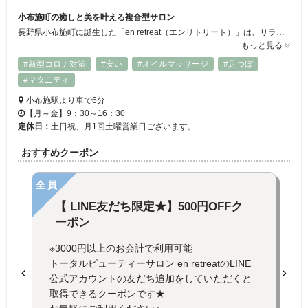
小布施町の癒しと美を叶える複合型サロン
長野県小布施町に誕生した「en retreat（エンリトリート）」は、リラクゼーションと美容を一度に叶える複合型サロン。国産よもぎを使用した人気のよもぎ蒸しをはじめ、リンパ流し・整体・足つぼ・フェイシャルケアなどオーダーメイド施術をご用意。さらにネイルや脱毛などトータルビューティーにも対応。完全個室の落ち着いた空間で、体質改善から美の追求まで幅広くサポートします。
もっと見る
#新型コロナ対策
#安い
#オイルマッサージ
#足つぼ
#マタニティ
小布施駅より車で6分
【月～金】9：30～16：30
定休日：
土日祝、月1回土曜営業日ございます。
おすすめクーポン
全員
【 LINE友だち限定★】500円OFFク
ーポン
※3000円以上のお会計で利用可能
トータルビューティーサロン en retreatのLINE
公式アカウントの友だち追加をしていただくと
取得できるクーポンです★