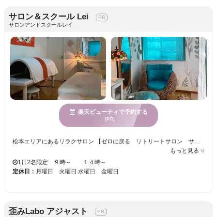
サロン＆スクール Lei
サロンアンドスクールレイ
楽天ビューティで予約する
[PR]
松本エリアにあるリラクサロン 【ゼロに戻る リトリートサロン サロン＆スクールLei】 ★Leiでは、アウターケア＆インナーケアが同時に叶い根本改善に繋がります★ Leiのコンセプトは「心身一如」です。 実は、ココロとカラダは密接に繋がっていて、互いに影響を与え合っています。 ★楽しいカウンセリングによりココロのケア(インナーケア)を行います。 ◎自分探し ★【レイ美容矯正清躰】でカラダのケア(アウターケア)を行います。 ◎ボディラインが整う＝呼吸も整う ✓ココロとカラダのバランスが整い ✓気持ちよさ(＝健康)が持続しやすくなり ✓お客様のココロとカラダの癖が変わり ⇒お悩みの根本改善へとつながっていきます。 施術中はほとんどの方が眠ります♪ 30年の美容界経験から、口コミでも大好評！！エスティシャンの講師も務める信頼と実績あるオーナーが担当致します☆女性本来の美しいラインへ整えていきましょう♪スクール生も受付中☆
もっと見る
1日2名限定 ９時～ １４時～
定休日：
月曜日 火曜日 水曜日 金曜日
歪みLabo アジャスト