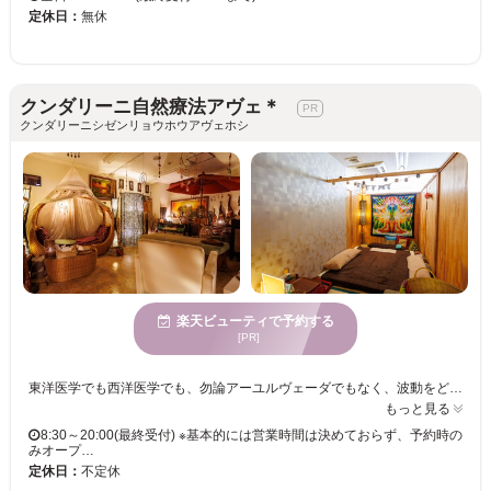
定休日：
無休
クンダリーニ自然療法アヴェ＊
クンダリーニシゼンリョウホウアヴェホシ
楽天ビューティで予約する
[PR]
東洋医学でも西洋医学でも、勿論アーユルヴェーダでもなく、波動をどうこうする機械も持たず、見えない高次元の存在とコンタクトするとかでもない。 使うのは身一つと、意識感覚のみ。 経験からの智慧と感覚のみの、一般的には「手あて」と呼ばれるエネルギー療法を行っている。 施術院には、誰も治せなかった難病患者なども次から次へと訪れる。 まるで魔法の世界であり、普通では考えられない現象を次々と…。 不妊治療で長年苦しんでいた40代後半の女性も次々と訪れ、中には閉経後にまた月経が訪れる方も。 とにかく普通ではない結果を出すそのセラピーは、スイッチを入れると自動ヒーリングが起き始め、必要な部位に必要なだけ手が動き、浄化が始まる。 段々と意識が朦朧とし始め、何が現実で、夢か幻か分からない時空間を彷徨うこと1時間、終わってみると身体が完全にリセット。 子宮に眠るエネルギーが目を覚まし、閉じ込められていた本来の力が解放される。 あちこちあった身体の不具合、痛み、頭の中もスッキリし、呼吸がしやすくなっている… 60分で生まれ変わったような、こんな施術は人生初めて！と、殆どの方が驚いている。
もっと見る
8:30～20:00(最終受付) ※基本的には営業時間は決めておらず、予約時の
みオープ…
定休日：
不定休