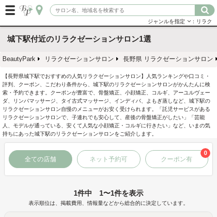
ジャンルを指定
：リラク
城下駅付近のリラクゼーションサロン1選
BeautyPark
リラクゼーションサロン
長野県 リラクゼーションサロン
【長野県城下駅でおすすめの人気リラクゼーションサロン】人気ランキングや口コミ・
評判、クーポン、こだわり条件から、城下駅のリラクゼーションサロンがかんたんに検
索・予約できます。クーポンが豊富で、骨盤矯正、小顔矯正、コルギ、アーユルヴェー
ダ、リンパマッサージ、タイ古式マッサージ、インディバ、よもぎ蒸しなど、城下駅の
リラクゼーションサロン自慢のメニューがお安く受けられます。「託児サービスがある
リラクゼーションサロンで、子連れでも安心して、産後の骨盤矯正がしたい」「芸能
人、モデルが通っている、安くて人気な小顔矯正・コルギに行きたい」など、いまの気
持ちにあった城下駅のリラクゼーションサロンをご紹介します。
0
全ての店舗
ネット予約可
クーポン有
1件中 1〜1件を表示
表示順位は、掲載費用、情報量などから総合的に決定しています。