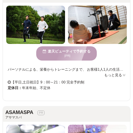
楽天ビューティで予約する
[PR]
パーソナルによる、栄養からトレーニングまで、 お客様1人1人の生活や運動レベルに合わせたプログラム作成！ パーソナルトレーニングを頑張った後は筋膜リリースマッサージによるケアまで行います。 日本唯一の医療エビデンスをもつ 有害重金属、添加物の排出をする 足湯デトックスマシン、 ゴットクリーナーも大人気！ 肩,首、腰、脚など各部位のリンパ流し、筋膜リリースのマッサージや、 小顔リンパマッサージもあります。着衣の状態で行います。
もっと見る
【平日,土日祝日】9：00～21：00 完全予約制
定休日：
年末年始、不定休
ASAMASPA
アサマスパ