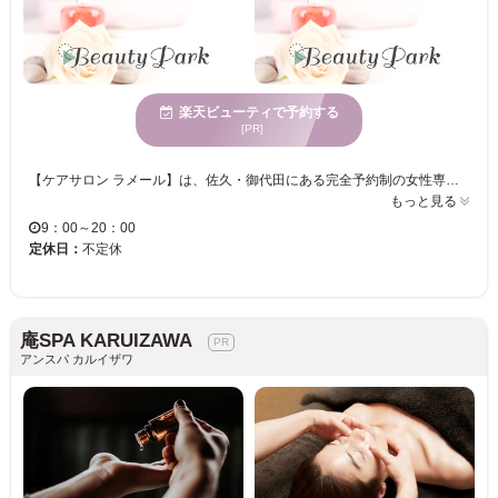
楽天ビューティで予約する
[PR]
【ケアサロン ラメール】は、佐久・御代田にある完全予約制の女性専用サロンです♪サロン内は、心からリラックスできるように、内装も優しい色合いを使い、心地よい空間を作っております☆はじめての方でも、まずはじっくりカウンセリングを行い、現在の状態やご希望を伺ってから、お客様に合った施術をご提案いたしますので、安心してお任せください♪ 《おすすめメニュー》【リラックスアロママッサージ 120分】アロマミストサウナとアロママッサージのメニューです。アロマオイルも香りが心と体をリラックスでき、心に安らぎが持てるメニューです。アロマオイルも厳選されたものを使い極上のひと時を提供いたします☆ 年齢に関係なく、たくさんの女性が疲れた心と体がリラックスでき、元気を取り戻せるように施術させていただいております！是非一度お越しくださいませ。ご来店お待ちしております☆
もっと見る
9：00～20：00
定休日：
不定休
庵SPA KARUIZAWA
アンスパ カルイザワ