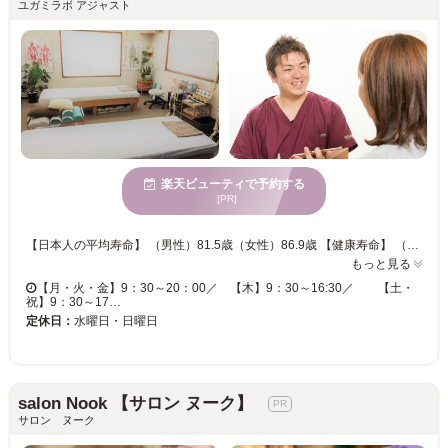
ユガミラボ アジャスト
楽天ビューティで予約する
[PR]
【日本人の平均寿命】 （男性）81.5歳（女性）86.9歳 【健康寿命】 （男性）72.6歳（女性）75.5歳（※WHO世界保健統計より抜粋） ※注目すべき点はその”差”です。男性で約9年、女性にいたっては約11年半（＝不健康な期間） この年数、健康上で何らかの問題を抱えながら日常生活を送っています ★現在お悩みの不調…実はその約８０％が【自律神経】が原因です★☆実は自律神経をコントロールしているのは脳と脊髄（背骨）☆ 当院では、その『自律神経の不調』の原因となる全身の歪みをカイロプラクティク技術を中心に、オステオパシー・スポーツカイロプラクティク・PIR・ピンストレッチといった様々な技術を駆使し、患者様のお身体の状態に合わせた施術を行い、施術を受けて頂くだけではなく、施術後の健康状態の継続【健康寿命の向上】のために、ご自宅で出来るホームケア［＝運動〔関節運動・筋トレやストレッチ〕・食事（栄養〕・物理（睡眠・保護）］などをアドバイスさせていただきます♫ 『根本』からお身体をケアできる幅広いケアと経験豊富（開業から25年）なスタッフが皆様のご来院をお待ちしております♫
もっと見る
【月・火・金】9：30～20：00／ 【木】9：30～16:30／ 【土・
祝】9：30～17…
定休日：
水曜日・日曜日
salon Nook 【サロン ヌーク】
サロン ヌーク