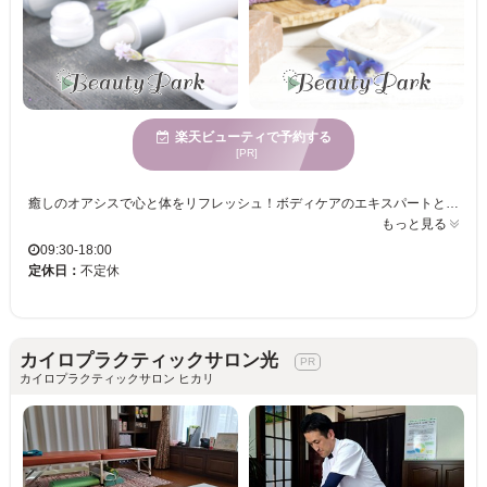
楽天ビューティで予約する
[PR]
癒しのオアシスで心と体をリフレッシュ！ボディケアのエキスパートとして、さまざまな年齢層の方々に愛されるサロン。個室での施術でプライバシーも安心。駐車場完備でお車でのアクセスも快適。クレジットカードやQRコード決済も可能だから手間いらず。日常から抜け出し、心地よい癒しを体感してみませんか？ ASAMASPAは穏やかな雰囲気の空間が広がり、心身が休まる場所です。年齢を問わず様々な方に利用されて、豊富な知識と経験を活かし、お一人お一人に最適な施術を提供します。広々とした施術スペースや駐車場を完備し、安心してご来店いただけます。ASAMASPAで、日常のストレスを解消し、心地よいひとときをお楽しみください。あなたの心身をリセットする特別な時間を提供し続けます。
もっと見る
09:30-18:00
定休日：
不定休
カイロプラクティックサロン光
カイロプラクティックサロン ヒカリ