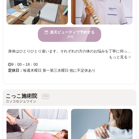
楽天ビューティで予約する
[PR]
身体はひとりひとり違います。それぞれの方の体のお悩みを丁寧に伺って、その方にベストなオーダーメイドのやり方でお体の調子を整えていきます。 対症療法ではありません。お体の悩みや症状があるからには必ず原因があり、その原因を改善していくことで身体を細胞レベルの体質的な部分から変えていきます。姿勢を整えることで自律神経が整います。自律神経が整えば、自然治癒力、免疫力が戻ります。そうして再発を防いでいくのが「根本療法」であるカイロプラクティックなのです。そしてそれは健康寿命を延ばすことにもつながります。 そのために何が必要なのか、そしてどんな施術をしていくのか、最初のカウンセリングの段階でわかりやすく丁寧にご説明させて頂きます。 『カイロプラクティック きたはら施術院』で、「あの頃」の元気な身体を取り戻しませんか？
もっと見る
9：00～18：00
定休日：
毎週木曜日 第一第三水曜日 他に不定休あり
こっこ施術院
コッコセジュツイン