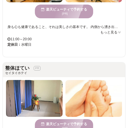
楽天ビューティで予約する
[PR]
身も心も健康であること、それは美しさの基本です。 内側から湧き出る美しさは、体の細胞一つ一つに働きかけながら本来のあるべき姿を取り戻すことに始まります。常に力強く伸びゆく植物は、まさにこの健やかな美の手本。自然の持つ力を壊すことなく体内に取り入れるために、当サロンでは安心・安全で結果がでるものを厳選いたしました。 美を通じて価値ある健康を提供します。愛を持って行動し、共に高めあい、自己実現を目指します。地域の人々を心身共に美しく、幸せにします。 認定サロンのみで受けることが出来る、1ランク上のオールハンドエステ『エイジングケアシステム』は、体内環境を本来あるべき姿、あるいは実年齢より若く保つための総合ボティケア。本来のエステティックという枠を超えて、『真の健康美』をテーマに人体を見つめ、知識体系を基に実質的な効果を追求します。 『インディバ』は独自の深部加温により温泉や岩盤浴などでは届かない身体の深部から発熱します。有酸素運動の5倍の発熱量と体温最大7°上昇し、寝ている状態で運動をしている時と同じ燃焼率を働きかけ運動と同じ仕組みで身体の機能を活
もっと見る
11:00～20:00
定休日：
水曜日
整体ほてい
セイタイホテイ
楽天ビューティで予約する