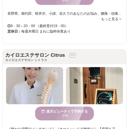
[PR]
長野県、御代田、軽井沢、小諸、佐久でのあなたのお悩み、腰痛・頭痛・肩こりなどお身体の痛みや不調を1からしっかりとヒアリングしていくので、初めての方でも安心♪当院では原因に対しての施術をしっかりとしていきますので、初回でも実感していただけると思います！検査をしても原因不明、歳のせい？など慢性的な痛みにも対応可能です。もちろん急な痛みにも対応致します。痛みがなくても体の不調や違和感、全身の疲労感、隠れ疲労など様々なことにも対応しています。 リラクゼーションを目的としたマッサージをはじめ、リラックス効果や疲労回復をご要望のお客様にも対応致します。気圧による頭痛、肩こりなど身体の不調にも対応しています。 ☆ダントツの人気はやはり整体☆他にも、耳つぼ、足つぼ、骨盤矯正など幅広いメニューをご用意しています。 良アクセス♪21：00まで営業◎ 最終受付 19：00 ※当院は免許、資格保持。 ※ ネット予約可能です。
もっと見る
9：30～20：00 （最終受付19：00）
定休日：
毎週木曜日 まれに臨時休業あり
カイロエステサロン Citrus
カイロエステサロン シトラス
楽天ビューティで予約する
[PR]