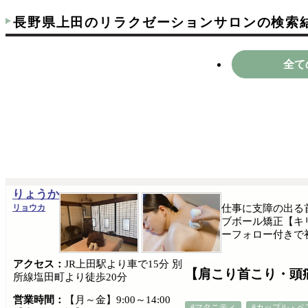
長野県上田のリラクゼーションサロンの検索
全て
りょうか
リョウカ
仕事に支障の出る
ブボール矯正【キ
ーフォロー付きで
アクセス：
JR上田駅より車で15分 別
【肩こり首こり・頭
所線塩田町より徒歩20分
営業時間：
【月～金】9:00～14:00
#マタニティ
#カップル・ペ