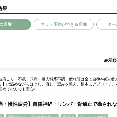
結果
の店舗
ネット予約ができる店舗
クー
表示順
首肩こり・不眠・頭痛・婦人科系不調・疲れ等は全て自律神経の乱
リ】は温めながらほぐし、流し、歪みを整え、根本にアプローチ。
初めての方でも安心♪
痛・慢性疲労】自律神経・リンパ・骨矯正で癒されな
ア
#個人サロン・プライベートサロン
#駐車場
#クレジットカード