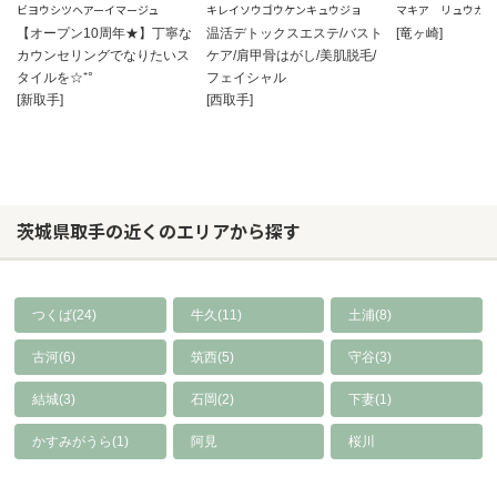
ビヨウシツヘアーイマージュ
キレイソウゴウケンキュウジョ
マキア リュウガサ
【オープン10周年★】丁寧な
温活デトックスエステ/バスト
[竜ヶ崎]
カウンセリングでなりたいス
ケア/肩甲骨はがし/美肌脱毛/
タイルを☆⁺°
フェイシャル
[新取手]
[西取手]
茨城県取手の近くのエリアから探す
つくば(24)
牛久(11)
土浦(8)
古河(6)
筑西(5)
守谷(3)
結城(3)
石岡(2)
下妻(1)
かすみがうら(1)
阿見
桜川