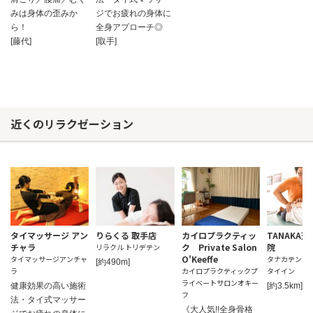
みは身体の歪みか
ジでお疲れの身体に
ら！
全身アプローチ◎
[藤代]
[取手]
近くのリラクゼーション
タイマッサージ アン
りらくる 取手店
カイロプラクティッ
TANAKA
チャラ
ク Private Salon
院
リラクル トリデテン
お問い合わせ
O'Keeffe
タイマッサージアンチャ
タナカテンノ
[約490m]
ラ
カイロプラクティックプ
タイイン
ライベートサロンオキー
健康効果の高い施術
[約3.5km]
フ
法・タイ式マッサー
《大人気!!全身骨格