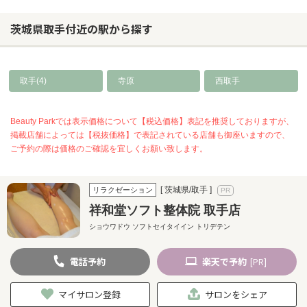
茨城県取手付近の駅から探す
取手(4)
寺原
西取手
Beauty Parkでは表示価格について【税込価格】表記を推奨しておりますが、
掲載店舗によっては【税抜価格】で表記されている店舗も御座いますので、
ご予約の際は価格のご確認を宜しくお願い致します。
[ 茨城県/取手 ]
リラクゼーション
祥和堂ソフト整体院 取手店
ショウワドウ ソフトセイタイイン トリデテン
電話
予約
楽天
で予約
[PR]
マイサロン登録
サロンをシェア