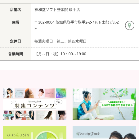
店舗名
祥和堂ソフト整体院 取手店
住所
〒302-0004 茨城県取手市取手2-2-7もも太郎ビル2
F
定休日
毎週火曜日 第二、第四水曜日
営業時間
【月～日・祝】10：00～19:00