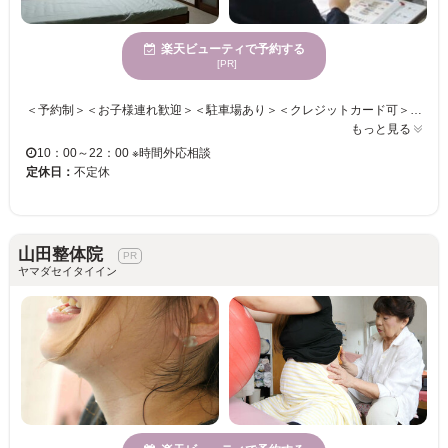
楽天ビューティで予約する
[PR]
＜予約制＞＜お子様連れ歓迎＞＜駐車場あり＞＜クレジットカード可＞ 《カイロプラティックオフィスさくら施術院》では、今ある痛みやシビレを改善するだけでなく、 将来にわたって健康であり続けるために、根本的な改善策をご提案させて頂いております◎ 施術による矯正だけでは、残念ながら一時的にしか歪みや痛みを改善することしかできず、 本当の意味での健康には繋がりません。 当院の「総合指導法」を取り入れることで、栄養療法・運動療法・物理療法の3つから あなたの生活スタイルに合わせてご提案・より早く根本改善に繋げます。 ぜひ一度お試しください◎
もっと見る
10：00～22：00 ※時間外応相談
定休日：
不定休
山田整体院
ヤマダセイタイイン