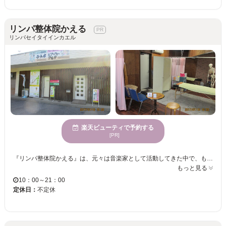
リンパ整体院かえる
リンパセイタイインカエル
楽天ビューティで予約する
[PR]
『リンパ整体院かえる』は、元々は音楽家として活動してきた中で、もっと人の役に立てることはできないかと思い、整体師との二足のわらじを履くことになりました。整体院にいらっしゃったときに、疲れ切っていたり暗い顔なのが、帰りには笑顔になって背筋も伸びているのを見るたび、大きなやりがいを感じています。いらして頂いた皆さんと共に、元気が増していく喜びを分かち合い、毎日が健康で生きていられる幸せを感じられる人が1人でも多くなるように、これからも精進したいと思います。 こだわりの【メンテナンスコース】は、肩こりや腰痛などの症状を改善したくて来る皆様が多いのですが、そういった皆さんが、症状が改善しさらに日々を活力を持って元気に過ごすことが出来、さらには病気になりにくい免疫力の高い身体の状態になって頂くことが、一番の目的として力を入れております。 皆様のご来店をお待ちしております。
もっと見る
10：00～21：00
定休日：
不定休