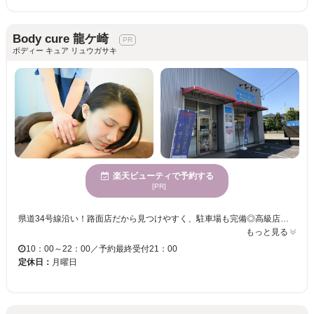
Body cure 龍ケ崎
ボディー キュア リュウガサキ
楽天ビューティで予約する
[PR]
県道34号線沿い！路面店だから見つけやすく、駐車場も完備◎高級店と激安店で１５年以上に亘り経験をつんだスタッフが、お客様1人1人に合わせたオーダーメイドの施術を提供いたします。お客様に寄りそい、コンセプトでもある「ひとときの癒し」を提供させていただきますので安心してお任せください。また、老若男女問わず、どなたでも通いやすいお店作りを心掛けています。白と水色をベースにした店内には心地よいBGMが…♪個室も2部屋ご用意しております。お子様連れも安心してご来店下さい。 ◆◆『全身+足すっきりセットコース90分』が人気！◆◆ 選べる3種類のアロマオイルをご用意！選んで頂いたオイルで足を優しくトリートメントしたら、全身をほぐしていきます。ひとりひとりに合わせ、気になる箇所を中心にオーダーメイドの施術を致します。力加減も調整できますので、お気軽にお申し付けください♪ お客様の日常に寄り添えるサロンを目指して、疲れた身体を癒すひと時をご提供致します。
もっと見る
10：00～22：00／予約最終受付21：00
定休日：
月曜日