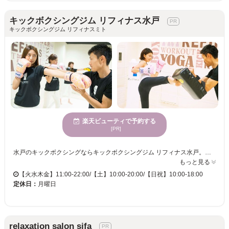
キックボクシングジム リフィナス水戸
キックボクシングジム リフィナスミト
楽天ビューティで予約する
[PR]
水戸のキックボクシングならキックボクシングジム リフィナス水戸。ここでは初めての方でも安心して楽しめる環境が整っており、トレーニングを始める絶好の場所となっています。また、年齢を問わず様々な方に利用されているため、どなたでも気軽に足を運べます。都会的で洗練された空間は、日常のストレスを解消し、心身ともにリフレッシュできる理想的な場です。リフィナス水戸でキックボクシングを通じて新しい自分を発見し、心身の健康を追求してみませんか。
もっと見る
【火水木金】11:00-22:00/【土】10:00-20:00/【日祝】10:00-18:00
定休日：
月曜日
relaxation salon sifa