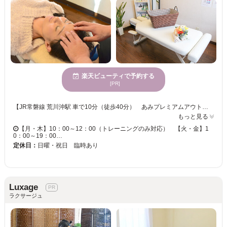
楽天ビューティで予約する
[PR]
【JR常磐線 荒川沖駅 車で10分（徒歩40分） あみプレミアムアウトレットから車で10分】 アットホームなサロン内は、3種のハーブ使った茶香炉でステキな香りや、ヒーリングミュージックなど五感から癒され、こころもからだも芯からほぐれリラックスして頂ける空間づくりを心がけております♪ 【コンセプト】 当センターが目指すオプティマルヘルス（最高の健康）とは人間が本来持つ自然治癒力が最大限に発揮できている状態と考えています。自然治癒力には大きく分けて、脳（自律神経）、ホルモン（内分泌）、免疫の３つの働きが重要です。当センターでは、それを「血液」、「腸」、「骨格」の健康が重要であると位置づけサービスを提供しております。施術は「最小限の施術で最大の効果を！」と考えており、施術はサービスの一部にすぎません。施術時間が長ければ長いほどカラダへの負担は大きくなります。お悩みを「姿勢科学」と「脳科学」で解明し、「血液」と「腸」の健康をサポートすることで、本当の原因を追求し、オプティマルヘルス（最高の健康）を目指すことで、真の健康へと導きます。
もっと見る
【月・木】10：00～12：00（トレーニングのみ対応） 【火・金】1
0：00～19：00…
定休日：
日曜・祝日 臨時あり
Luxage
ラクサージュ