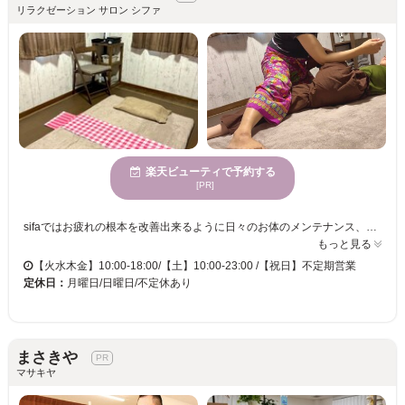
リラクゼーション サロン シファ
楽天ビューティで予約する
[PR]
sifaではお疲れの根本を改善出来るように日々のお体のメンテナンス、時間に追われがちな方々に、お寛ぎいただける空間をご提供できるように努めております。 ぜひ日々の疲れやストレスを少しでも減らすお手伝いをさせてくださいね。 タイ古式マッサージ 指圧×ストレッチの効果で深層筋にアプローチ！ 疲れにくい体作りを目指す方や、定期的にメンテナンスにおすすめです。 アロマトリートメント むくみ・冷え・全身の重だるさが気になる方に。 ただ流すだけではなくしっかりとした圧で巡りを整え、自律神経のバランスにも働きかけます◎ もみほぐし しっかりとした圧でコリにアプローチ。 筋肉の緊張をゆるめ、血行を促進。疲労回復やリフレッシュしたい方に。 ⚠️ 他の予約手段との兼ね合いにより、まれにご予約が重なる場合がありお時間のご相談をさせていただくことがございます。 ご希望に沿えるようできる限り調整いたしますのでご理解いただけますと幸いです。 ⚠️築年数の関係で、一部床に軋み音が生じることがございます。 あらかじめご了承の上、ご予約・ご来店いただけますと幸いです。
もっと見る
【火水木金】10:00-18:00/【土】10:00-23:00 /【祝日】不定期営業
定休日：
月曜日/日曜日/不定休あり
まさきや
マサキヤ