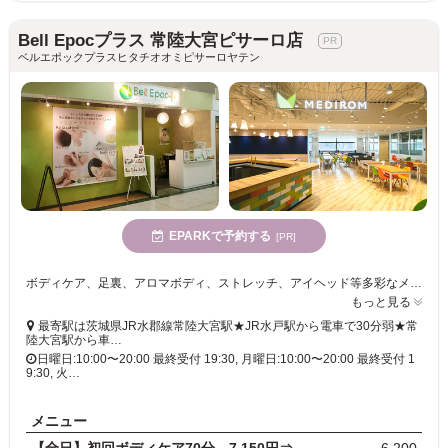
Bell Epocプラス 常陸大宮ピサーロ店
ベルエポックプラスヒタチオオミピサーロヤテン
EPARKで予約する
[PR]
ボディケア、足裏、アロマボディ、ストレッチ、アイヘッド等多彩なメニューが魅力のリラクゼーションサロン☆お客様のお疲れに合わせてご提案♪初めての方でも安心♪ピサーロ常陸大宮店1F
もっと見る
最寄駅は茨城県JR水郡線常陸大宮駅★JR水戸駅から電車で30分弱★常
陸大宮駅から車…
日曜日:10:00〜20:00 最終受付 19:30, 月曜日:10:00〜20:00 最終受付 1
9:30, 火…
メニュー
【全日】初回ボディケア70分 7,150円⇒6,200円
6,200