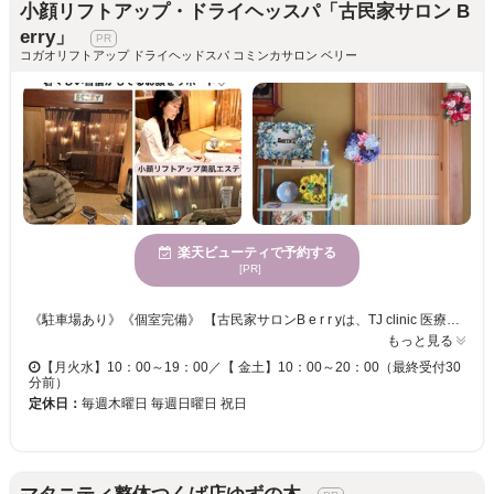
小顔リフトアップ・ドライヘッスパ「古民家サロン B
erry」
コガオリフトアップ ドライヘッドスパ コミンカサロン ベリー
楽天ビューティで予約する
[PR]
《駐車場あり》《個室完備》 【古民家サロンB e r r yは、TJ clinic 医療提携サロンです。安心してご利用いただきたいと思います】 【トータルビューティーが叶う豊富なメニューでアナタの美を応援！！】 完全個室のリラクゼーション空間での施術◎ 他のお客様と出会うこともなく男性でも人目を気にせずにご来店いただけます。 オールハンドでのドライヘッドスパや小顔矯正～こだわりマシンの痩身コース◎ スリムボディになりたい！小顔になりたい！美肌に憧れる！アーユルヴェーダメニューができるサロン！リラックスしたい・・・ そのようなお声に「古民家サロン Berry」が応えます♪
もっと見る
【月火水】10：00～19：00／【 金土】10：00～20：00（最終受付30
分前）
定休日：
毎週木曜日 毎週日曜日 祝日