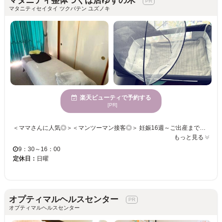
マタニティ整体つくば店ゆずの木
マタニティセイタイ ツクバテン ユズノキ
楽天ビューティで予約する
[PR]
＜ママさんに人気◎＞＜マンツーマン接客◎＞ 妊娠16週～ご出産までのママさんや産後ママさん大歓迎☆彡 ママと一緒に子育てするパパさんももちろん大歓迎です！ お客様お一人お一人に合わせたオーダーメイドの施術♪ リラックス空間で体の不調を取り除くサポートをいたします。 きっと満足していただけますので、お子様もご一緒にお気軽にご来店くださいませ。 ＜男性のご予約◎＞＜産後じゃない方でも◎＞ お一人お一人のお体のクセや歪みにアプローチ！ 不調の改善もリフレッシュも両方したい方におススメ☆
もっと見る
9：30～16：00
定休日：
日曜
オプティマルヘルスセンター
オプティマルヘルスセンター