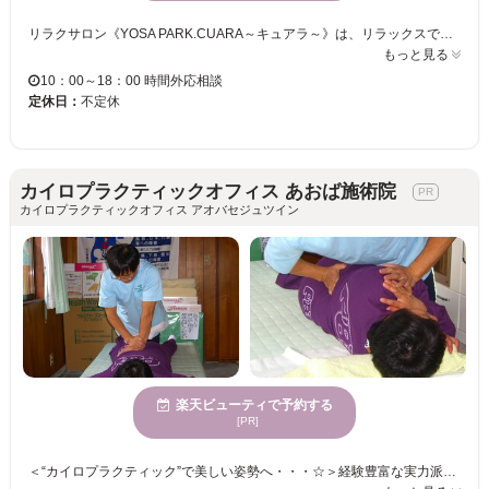
リラクサロン《YOSA PARK.CUARA～キュアラ～》は、リラックスできるアットホームな空間となっておりますので、ゆったりとお寛ぎください★ 当店おすすめの「YOSA」でほっこり身体を芯からぽかぽかに☆冷えやむくみなどを改善をしながら代謝UPを目指します♪『プレミアムコース』の水素足湯・リンパマッサージ・YOSAを組み合わせることで更に効果を高めます◎是非お越しください☆
もっと見る
10：00～18：00 時間外応相談
定休日：
不定休
カイロプラクティックオフィス あおば施術院
カイロプラクティックオフィス アオバセジュツイン
楽天ビューティで予約する
[PR]
＜“カイロプラクティック”で美しい姿勢へ・・・☆＞経験豊富な実力派スタッフが丁寧にカウンセリングを行い、心を込めて施術いたします。身体の不調を改善したい方は、ぜひ当店の施術をお試しください♪【あおばカイロプラクティック施術院】で一緒に笑顔を取り戻しましょう！ AIによる姿勢診断ができます。 メニューもお悩みに合わせて対応できるように、多数ご用意しています。この機会にチェックしてみてください！【大和鹿島大野駅駅から徒歩12分、駐車場あり】 ◎お子様連れの方も大歓迎です！お気軽にご予約ください★お客様のご来店を心よりお待ちしています。