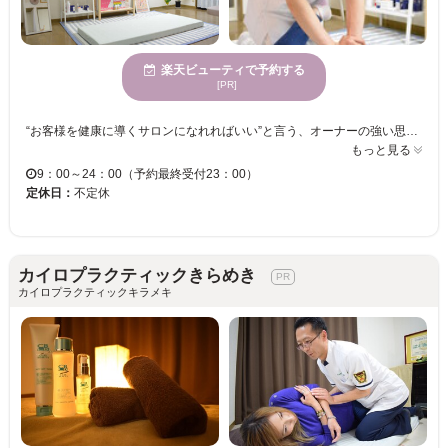
楽天ビューティで予約する
[PR]
“お客様を健康に導くサロンになれればいい”と言う、オーナーの強い思いから開業した【Kohカイロ】は、丁寧なカウンセリング＋カイロプラクティックの施術で、アナタの身体の悩みを根本から改善へ導いてくれるリラクサロンです◎ 【カイロプラクティック】 ゲスト一人ひとりの辛い症状に対して、しっかりとカウンセリングを行い歪みの原因を根本改善します◎ソフトで痛みの少ない施術なので、ポキポキとした施術が苦手な方でも安心してお任せ出来ます！！ ぜひこの機会に【Kohカイロ】へ、足を運んでみませんか？？
もっと見る
9：00～24：00（予約最終受付23：00）
定休日：
不定休
カイロプラクティックきらめき
カイロプラクティックキラメキ