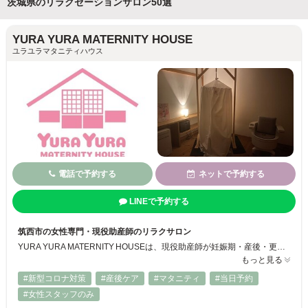
茨城県のリラクゼーションサロン50選
YURA YURA MATERNITY HOUSE
ユラユラマタニティハウス
電話で予約する
ネットで予約する
LINEで予約する
筑西市の女性専門・現役助産師のリラクサロン
YURA YURA MATERNITY HOUSEは、現役助産師が妊娠期・産後・更年期など女性のライフイベントに寄り添う筑西市のプライベートサロンです。ハーブテントやフェミニンケア、リンパストレッチなど、心身の不調・尿漏れ・肌荒れ・生理痛などの悩みにマンツーマン対応。完全予約制・個室対応で、他の目を気にせずリラックスできる空間をご用意。助産師ならではの視点から「安心と癒し」をサポートします！
もっと見る
#新型コロナ対策
#産後ケア
#マタニティ
#当日予約
#女性スタッフのみ