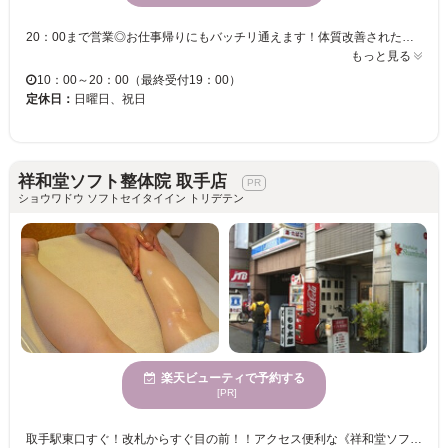
20：00まで営業◎お仕事帰りにもバッチリ通えます！体質改善されたい方、小顔になりたい方、など身体・お肌の悩みや希望に合わせた豊富なメニューであなたの健康美を完全サポート♪忙しい日常で、つい後回しになってしまう身体・お肌のケアを≪美容カイロエステティックサロン Liebe≫から、はじめませんか？
もっと見る
10：00～20：00（最終受付19：00）
定休日：
日曜日、祝日
祥和堂ソフト整体院 取手店
ショウワドウ ソフトセイタイイン トリデテン
楽天ビューティで予約する
[PR]
取手駅東口すぐ！改札からすぐ目の前！！アクセス便利な《祥和堂ソフト整体院 取手店》★19時まで営業しているので、お仕事帰りの方やお買い物途中の方も気軽にご来店頂けます☆アットホームな店内は、ゆったりリラックス出来る居心地の良い空間♪ 肩コリや慢性腰痛などの身体の不調は、ぜひ当サロンにお任せください！経絡に沿ってずっはりと当て、体の奥深く、筋肉からがっつりほぐしていきます！他店で満足できなかった方にオススメです♪ 【子連れ迎歓/アフターの中国茶】 駅近、女性スタッフ常駐、女性のお客様が多いサロンです！！是非、一度お越しください☆お客様のご来店をお待ちしております！