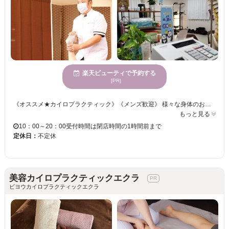
楽天ビューティで予約する
[PR]
《オススメ★カイロプラクティック》《メンズ歓迎》 様々な身体のお悩みをお聞かせください！！日々の疲れやストレスを癒します！ 根本的な原因を追究して疲れを改善♪♪カラダの不調の原因を見極め最適な施術をご提供します☆彡 《カイロプラクティック》ツボをおさえた的確な施術で、からだ全体をスッキリさせませんか？ きっと満足していただけますので、お気軽にご来店くださいませ。
もっと見る
10：00～20：00受付時間は閉店時間の1時間前まで
定休日：
不定休
美容カイロプラクティックエクラ
ビヨウカイロプラクティックエクラ