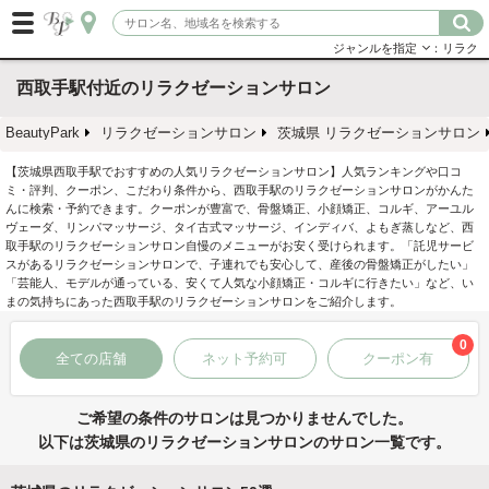
ジャンルを指定
：リラク
西取手駅付近のリラクゼーションサロン
BeautyPark
リラクゼーションサロン
茨城県 リラクゼーションサロン
【茨城県西取手駅でおすすめの人気リラクゼーションサロン】人気ランキングや口コ
ミ・評判、クーポン、こだわり条件から、西取手駅のリラクゼーションサロンがかんた
んに検索・予約できます。クーポンが豊富で、骨盤矯正、小顔矯正、コルギ、アーユル
ヴェーダ、リンパマッサージ、タイ古式マッサージ、インディバ、よもぎ蒸しなど、西
取手駅のリラクゼーションサロン自慢のメニューがお安く受けられます。「託児サービ
スがあるリラクゼーションサロンで、子連れでも安心して、産後の骨盤矯正がしたい」
「芸能人、モデルが通っている、安くて人気な小顔矯正・コルギに行きたい」など、い
まの気持ちにあった西取手駅のリラクゼーションサロンをご紹介します。
0
全ての店舗
ネット予約可
クーポン有
ご希望の条件のサロンは見つかりませんでした。
以下は茨城県のリラクゼーションサロンのサロン一覧です。