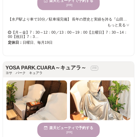
楽天ビューティで予約する
[PR]
【水戸駅より車で10分／駐車場完備】 長年の歴史と実績を誇る『山田整体院』は、女性が安心して通える整体院を目指しています。経験＆知識豊富な女性整体師と女性スタッフが多数在籍。同性同士だからこそ、悩みや希望をじっくり相談していただけます。アットホームな雰囲気の空間で、リラックスしながら、本来の健康な身体を取り戻しませんか？ 【多彩な施術で女性の「美」と「健康」をサポート】 熟練の技、「BPM整体」「筋トレ ダイエットコース」「サウナマット温熱療法コース」など、さまざまなニーズや症状に対応する施術をご用意。お悩みに沿った施術をご提案致します。「マタニティマッサージ」も承っております。大切な時期の辛い身体をしっかりサポート致します。お気軽にご相談ください。
もっと見る
【月～金】7：30～12：00／13：00～19：00【土曜日】7：30～14：
00【祝日】7：3…
定休日：
日曜日、毎月19日
YOSA PARK.CUARA～キュアラ～
ヨサ パーク キュアラ
楽天ビューティで予約する
[PR]