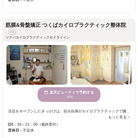
筋膜&骨盤矯正 つくばカイロプラクティック整体院
ツクバカイロプラクティックセイタイイン
楽天ビューティで予約する
[PR]
当店をオープンしたきっかけは、自分自身がカイロプラクティックで腰痛が良くなった事があり、カイロプラクティックや整体をやってみようと思ったのが始まりでした。もともと私の教わったカイロプラクティックは、骨盤・頭蓋骨・内臓・四肢の歪みや弱りを重要視、そしてソフトな手技ですので、腰痛・頭痛などの症状改善の為に老若男女様々な方にご来院頂いております。また産後の骨盤調整の方にも多数ご来院頂いております。 メニューも多数ご用意しておりますので、是非チェックしてみてくださいね★☆清潔感溢れる店内で、経験、知識ともに豊富で確かな腕を持つスタッフが時間をかけてじっくり丁寧に施術いたします！皆様にお会いできることを、心より楽しみにしております。
もっと見る
8：30～21：00（最終受付）
定休日：
不定休