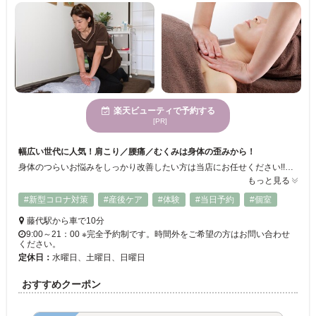
楽天ビューティで予約する
[PR]
幅広い世代に人気！肩こり／腰痛／むくみは身体の歪みから！
身体のつらいお悩みをしっかり改善したい方は当店にお任せください!!骨盤から姿勢の歪みを整えて慢性的な頭痛や疲れ、背中の張りなどつらい身体の不調を改善していきましょう★優しい施術でお子様からご高齢の方まで心地よい施術を受けていただけます♪店内のコロナ対策徹底しております。
もっと見る
#新型コロナ対策
#産後ケア
#体験
#当日予約
#個室
藤代駅から車で10分
9:00～21：00 ※完全予約制です。時間外をご希望の方はお問い合わせ
ください。
定休日：
水曜日、土曜日、日曜日
おすすめクーポン