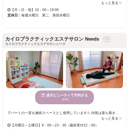
もっと見る
【月～日・祝】10：00～19:00
定休日：
毎週火曜日 第二、第四水曜日
カイロプラクティックエステサロン Needs
カイロプラクティックエステサロンニーズ
楽天ビューティで予約する
[PR]
アパートの一室を施術スペースとし使用しています☆ 内装は落ち着きのある空間を作りたいと思い、白をベースとしたインテリアです。 友達の家に遊びに行く様な感覚で当施術院にお越しください。 女性の方にお勧めのリンパマッサージやヘッドスパ等のメニュー又、エステティックもご用意しております。 当院では＜骨盤矯正・カイロプラクティック・リンパマッサージ・エステティック〉多くのメニューをご用意し 様々な症状やご要望にお応えが出来る様にしております。 ★肩こり・腰痛・頭痛・姿勢・猫背・肌荒れ・シミ・シワ・・・色々なお悩みがありますが、 殆どの原因が骨盤の歪みから来ていると言われています◇骨盤の歪みを正し、それから全身の歪みを正す！そして一番大切なのは、それらを維持・予防する事です♪今までの通って改善する対処療法から、自分で生活習慣を改善し根本から良くなる根本療法をアドバイスしています♪ ぜひ【カイロプラクティックエステサロン Needs】へお越しください☆
もっと見る
【月曜日～土曜日】9：00～23：30（最終受付22：00）