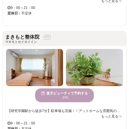
もっと見る
9：00～21：00
定休日：
不定休
まきもと整体院
マキモトセイタイイン
楽天ビューティで予約する
[PR]
【研究学園駅から徒歩7分】駐車場も完備！！アットホームな雰囲気のプライベートサロン☆ お客様に心と身体の『楽』をご提供できるように、リラックスできる空間づくりを心がけています♪ “痛いところは触りません”！ 痛みとは違う場所を触っているのに不思議と体がラクに・・・♪マンツーマン施術でカウンセリングから最後まで院長が丁寧に施術致します！あなたの認識していないストレスにアプローチしていくことで、無意識に作っていた緊張も抜いていきます♪ 身体のお悩みを改善したい方は是非『まきもと整体院』にお任せ下さい♪
もっと見る
9：00～21：00
定休日：
不定休