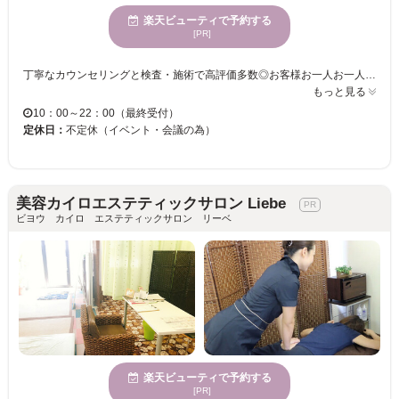
楽天ビューティで予約する
[PR]
丁寧なカウンセリングと検査・施術で高評価多数◎お客様お一人お一人の身体のお悩みをしっかりお聴きして検査、施術・生活習慣の見直し合わせて辛かったお身体を改善して、5年後、10年後も健康を維持することはもちろん、リラックスして施術を受けて頂けるような雰囲気のお店です。当院は完全予約制で女性がお一人で来られても安心な施術院にしています。また、お子様連れ、親子、姉妹、友人同士などで来られる方も多数いらっしゃいます☆駐車場も完備していますので、お車でもスムーズなご来店が可能です♪ カイロプラクティックが初めての方でも安心して受けて頂ける様に心掛けた接客を目指しております！ しっかりとした施術で姿勢も改善、健康維持と綺麗な姿勢で見た目も改善◎ 店内もリラックスして頂けるように、白系と茶系で統一した室内にしています！『カイロプラクティックきらめき』でボディバランスを整えて、健康な体作りをしてみませんか・・・？メンズのお客様も大歓迎◎皆さまのご来店を心よりお待ちしています。
もっと見る
10：00～22：00（最終受付）
定休日：
不定休（イベント・会議の為）
美容カイロエステティックサロン Liebe
ビヨウ カイロ エステティックサロン リーベ
楽天ビューティで予約する
[PR]