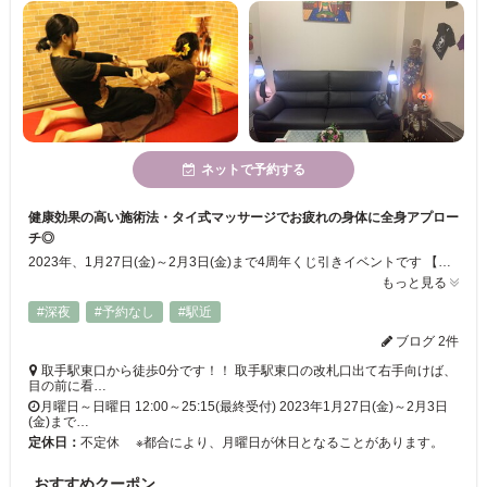
ネットで予約する
健康効果の高い施術法・タイ式マッサージでお疲れの身体に全身アプロー
チ◎
2023年、1月27日(金)～2月3日(金)まで4周年くじ引きイベントです 【取手駅東口から徒歩0分！！】駅近だからお仕事帰りでも通いやすい好立地リラクゼーションサロン☆【筋膜リリース】【整体】【ストレッチ】と複数のテクニックを用いた相乗効果引き出すタイ式マッサージだからこそ全身へアプローチできます♪フットマッサージなどの重点的な施術をご希望の場合はぜひ、ご相談ください！！初めての方も大歓迎です♪
もっと見る
#深夜
#予約なし
#駅近
ブログ 2件
取手駅東口から徒歩0分です！！ 取手駅東口の改札口出て右手向けば、
目の前に看…
月曜日～日曜日 12:00～25:15(最終受付) 2023年1月27日(金)～2月3日
(金)まで…
定休日：
不定休 ※都合により、月曜日が休日となることがあります。
おすすめクーポン