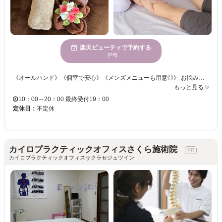
楽天ビューティで予約する
[PR]
《オールハンド》《個室で安心》《メンズメニューも用意◎》 お悩み別のケアでつらい箇所に直接アプローチ！！ プライベートサロンでリッラクスしてお過ごしください♪♪ マンツーマンで対応しますので、初めての方でも安心してご来店頂けます！ 高い技術を持ったスタッフがお客様の状態やお悩みに応じてセレクト◎ お肌やカラダの状態を見てケア。理想の健康と美しさをサポート★ お客様のご来店を心よりお待ちしております。
もっと見る
10：00～20：00 最終受付19：00
定休日：
不定休
カイロプラクティックオフィスさくら施術院
カイロプラクティックオフィスサクラセジュツイン