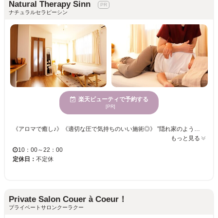
Natural Therapy Sinn
ナチュラルセラピーシン
楽天ビューティで予約する
[PR]
《アロマで癒し♪》《適切な圧で気持ちのいい施術◎》 ”隠れ家のようなプライベートサロン”周りを気にせずリラックスして施術が受けられます。 マンツーマンで対応しますので、初めての方でも安心してご来店頂けます。 全身施術は90分から、ロングコースが人気のサロンです。 カウンセリングでお客様の身体のお疲れやお悩みを伺い、お客様の状態に合った施術で改善へ導きます☆ お互いに楽しみながら気づきのある深い癒しのお時間を...⭐︎
もっと見る
10：00～22：00
定休日：
不定休
Private Salon Couer à Coeur！
プライベートサロンクーラクー