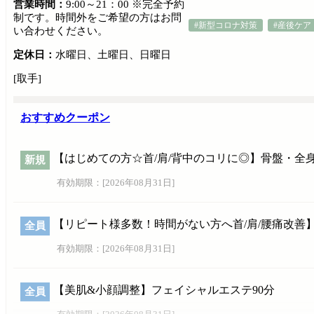
営業時間：
9:00～21：00 ※完全予約
制です。時間外をご希望の方はお問
#新型コロナ対策
#産後ケア
い合わせください。
定休日：
水曜日、土曜日、日曜日
[取手]
おすすめクーポン
【はじめての方☆首/肩/背中のコリに◎】骨盤・全
新規
有効期限：[
2026年08月31日
]
【リピート様多数！時間がない方へ首/肩/腰痛改善】
全員
有効期限：[
2026年08月31日
]
【美肌&小顔調整】フェイシャルエステ90分
全員