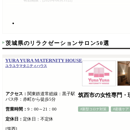
有効期限：[
2026年08月31日
]
茨城県のリラクゼーションサロン50選
YURA YURA MATERNITY HOUSE
ユラユラマタニティハウス
アクセス：
関東鉄道常総線：黒子駅
筑西市の女性専門・
バス停：赤町から徒歩5分
営業時間：
9：00～21：00
#新型コロナ対策
#産後ケア
定休日：
定休日：不定休
[筑西]