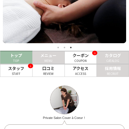
ヘアサロン
ネイルサロン
まつげサロン
エステサロン
3
トップ
メニュー
クーポン
カタログ
リラクゼーションサロン
TOP
MENU
COUPON
CATALOG
美容クリニック
1
スタッフ
口コミ
アクセス
採用情報
STAFF
REVIEW
ACCESS
RECRUIT
ヘアカタログ
ネイルカタログ
メンズカタログ
Private Salon Couer à Coeur！