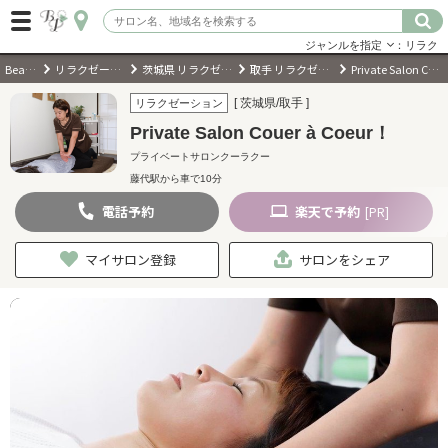
ジャンルを指定
：リラク
BeautyPark
リラクゼーションサロン
茨城県 リラクゼーションサロン
取手 リラクゼーションサロン
Private Salon Couer à Coeur！
ログイン
[ 茨城県/取手 ]
リラクゼーション
Private Salon Couer à Coeur！
会員登録
（無料）
プライベートサロンクーラクー
藤代駅から車で10分
キーワード検索
電話
予約
楽天
で予約
[PR]
ジャンルを選択
マイサロン登録
サロンをシェア
キーワードで検索
近くのサロンを探す
現在地から探す