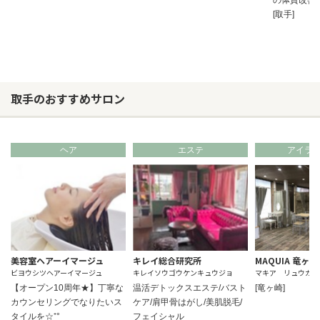
の体質改善
[取手]
取手のおすすめサロン
ヘア
エステ
アイラ
美容室ヘアーイマージュ
キレイ総合研究所
MAQUIA 竜ヶ
ビヨウシツヘアーイマージュ
キレイソウゴウケンキュウジョ
マキア リュウガサ
【オープン10周年★】丁寧な
温活デトックスエステ/バスト
[竜ヶ崎]
カウンセリングでなりたいス
ケア/肩甲骨はがし/美肌脱毛/
タイルを☆⁺°
フェイシャル