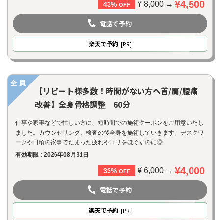
¥4,500
¥ 8,000 →
43%
OFF
電話で予約
楽天
で予約
[PR]
全員
【リピート様多数！時間がない方へ首/肩/腰痛
改善】全身骨格調整 60分
仕事や家事などで忙しい方に、短時間での施術クーポンをご用意いたし
ました。カウンセリング、検査の後全身を施術していきます。デスクワ
ークや日頃の家事でたまった疲れやコリをほぐすのに◎
有効期限 : 2026年08月31日
¥4,000
¥ 6,000 →
33%
OFF
電話で予約
楽天
で予約
[PR]