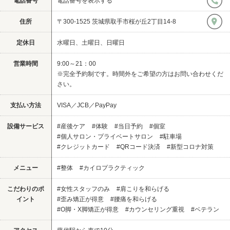
電話番号
電話番号を表示する
住所
〒300-1525 茨城県取手市桜が丘2丁目14-8
定休日
水曜日、土曜日、日曜日
営業時間
9:00～21：00
※完全予約制です。時間外をご希望の方はお問い合わせくだ
さい。
支払い方法
VISA／JCB／PayPay
設備サービス
#産後ケア
#体験
#当日予約
#個室
#個人サロン・プライベートサロン
#駐車場
#クレジットカード
#QRコード決済
#新型コロナ対策
メニュー
#整体
#カイロプラクティック
こだわりのポ
#女性スタッフのみ
#肩こりを和らげる
イント
#歪み矯正が得意
#腰痛を和らげる
#O脚・X脚矯正が得意
#カウンセリング重視
#ベテラン