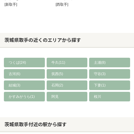
[新取手]
[西取手]
茨城県取手の近くのエリアから探す
つくば(24)
牛久(11)
土浦(8)
古河(6)
筑西(5)
守谷(3)
結城(3)
石岡(2)
下妻(1)
かすみがうら(1)
阿見
桜川
茨城県取手付近の駅から探す