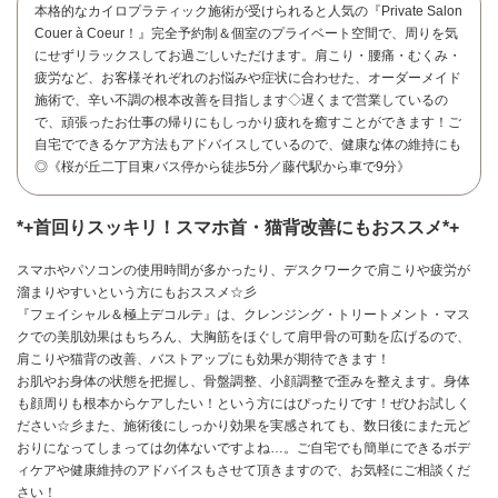
本格的なカイロプラティック施術が受けられると人気の『Private Salon
Couer à Coeur！』完全予約制＆個室のプライベート空間で、周りを気
にせずリラックスしてお過ごしいただけます。肩こり・腰痛・むくみ・
疲労など、お客様それぞれのお悩みや症状に合わせた、オーダーメイド
施術で、辛い不調の根本改善を目指します◇遅くまで営業しているの
で、頑張ったお仕事の帰りにもしっかり疲れを癒すことができます！ご
自宅でできるケア方法もアドバイスしているので、健康な体の維持にも
◎《桜が丘二丁目東バス停から徒歩5分／藤代駅から車で9分》
*+首回りスッキリ！スマホ首・猫背改善にもおススメ*+
スマホやパソコンの使用時間が多かったり、デスクワークで肩こりや疲労が
溜まりやすいという方にもおススメ☆彡
『フェイシャル＆極上デコルテ』は、クレンジング・トリートメント・マス
クでの美肌効果はもちろん、大胸筋をほぐして肩甲骨の可動を広げるので、
肩こりや猫背の改善、バストアップにも効果が期待できます！
お肌やお身体の状態を把握し、骨盤調整、小顔調整で歪みを整えます。身体
お問い合わせ
も顔周りも根本からケアしたい！という方にはぴったりです！ぜひお試しく
ださい☆彡また、施術後にしっかり効果を実感されても、数日後にまた元ど
おりになってしまっては勿体ないですよね…。ご自宅でも簡単にできるボデ
ィケアや健康維持のアドバイスもさせて頂きますので、お気軽にご相談くだ
さい！