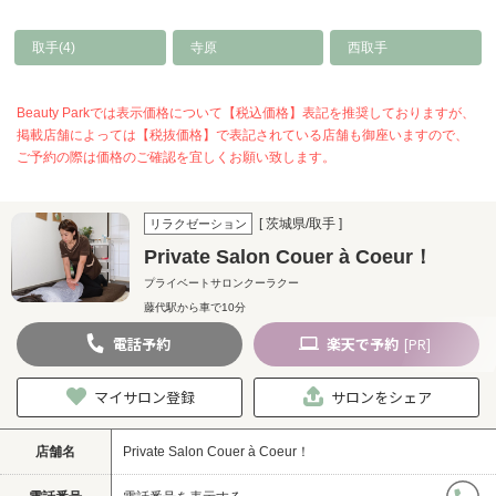
取手(4)
寺原
西取手
Beauty Parkでは表示価格について【税込価格】表記を推奨しておりますが、
掲載店舗によっては【税抜価格】で表記されている店舗も御座いますので、
ご予約の際は価格のご確認を宜しくお願い致します。
[ 茨城県/取手 ]
リラクゼーション
Private Salon Couer à Coeur！
プライベートサロンクーラクー
藤代駅から車で10分
電話
予約
楽天
で予約
[PR]
マイサロン登録
サロンをシェア
店舗名
Private Salon Couer à Coeur！