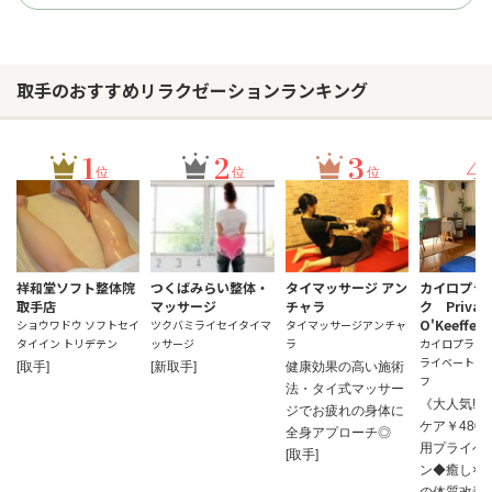
取手のおすすめリラクゼーションランキング
1
2
3
4
位
位
位
祥和堂ソフト整体院
つくばみらい整体・
タイマッサージ アン
カイロプラ
取手店
マッサージ
チャラ
ク Private
O'Keeffe
ショウワドウ ソフトセイ
ツクバミライセイタイマ
タイマッサージアンチャ
タイイン トリデテン
ッサージ
ラ
カイロプラク
ライベートサ
[取手]
[新取手]
健康効果の高い施術
フ
法・タイ式マッサー
《大人気!!
ジでお疲れの身体に
ケア￥480
全身アプローチ◎
用プライベ
[取手]
ン◆癒し×