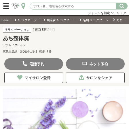
ジャンルを指定
：リラク
BeautyPark
リラクゼーションサロン
東京都 リラクゼーションサロン
品川 リラクゼーションサロン
あち整体院
ログイン
[ 東京都/品川 ]
リラクゼーション
あち整体院
会員登録
（無料）
アチセイタイイン
東急目黒線 【武蔵小山駅】 徒歩 ３分
キーワード検索
電話
予約
ネット
予約
ジャンルを選択
マイサロン登録
サロンをシェア
キーワードで検索
近くのサロンを探す
現在地から探す