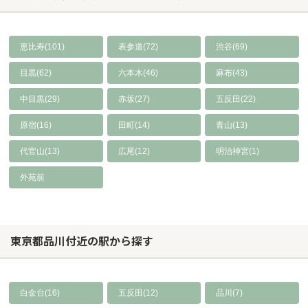
恵比寿(101)
表参道(72)
渋谷(69)
目黒(62)
六本木(46)
麻布(43)
中目黒(29)
赤坂(27)
五反田(22)
原宿(16)
田町(14)
青山(13)
代官山(13)
広尾(12)
明治神宮(1)
外苑前
東京都品川付近の駅から探す
白金台(16)
五反田(12)
品川(7)