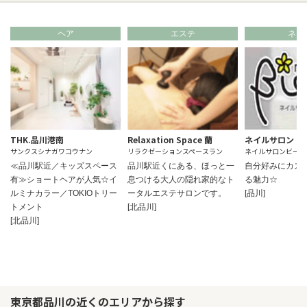
ヘア
エステ
ネイ
THK.品川港南
Relaxation Space 蘭
ネイルサロン Ｂ
サンクスシナガワコウナン
リラクゼーションスペースラン
ネイルサロンビーネ
≪品川駅近／キッズスペース
品川駅近くにある、ほっと一
自分好みにカス
有≫ショートヘアが人気☆イ
息つける大人の隠れ家的なト
る魅力☆
ルミナカラー／TOKIOトリー
ータルエステサロンです。
[品川]
トメント
[北品川]
[北品川]
東京都品川の近くのエリアから探す