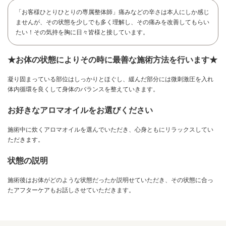
「お客様ひとりひとりの専属整体師」痛みなどの辛さは本人にしか感じ
ませんが、その状態を少しでも多く理解し、その痛みを改善してもらい
たい！その気持を胸に日々皆様と接しています。
★お体の状態によりその時に最善な施術方法を行います★
凝り固まっている部位はしっかりとほぐし、緩んだ部分には微刺激圧を入れ
体内循環を良くして身体のバランスを整えていきます。
お好きなアロマオイルをお選びください
施術中に炊くアロマオイルを選んでいただき、心身ともにリラックスしてい
ただきます。
状態の説明
お問い合わせ
施術後はお体がどのような状態だったか説明せていただき、その状態に合っ
たアフターケアもお話しさせていただきます。