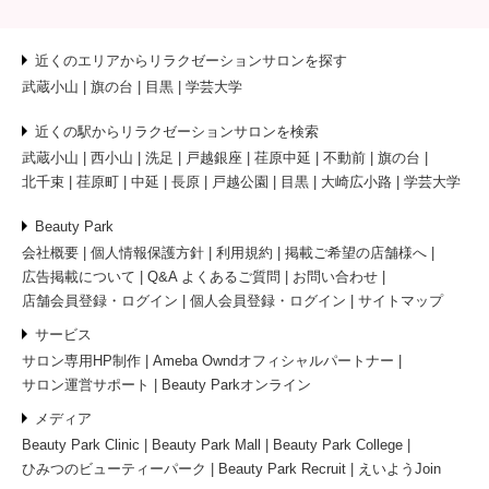
近くのエリアからリラクゼーションサロンを探す
武蔵小山
旗の台
目黒
学芸大学
近くの駅からリラクゼーションサロンを検索
武蔵小山
西小山
洗足
戸越銀座
荏原中延
不動前
旗の台
北千束
荏原町
中延
長原
戸越公園
目黒
大崎広小路
学芸大学
Beauty Park
会社概要
個人情報保護方針
利用規約
掲載ご希望の店舗様へ
広告掲載について
Q&A よくあるご質問
お問い合わせ
店舗会員登録・ログイン
個人会員登録・ログイン
サイトマップ
サービス
サロン専用HP制作
Ameba Owndオフィシャルパートナー
サロン運営サポート
Beauty Parkオンライン
メディア
Beauty Park Clinic
Beauty Park Mall
Beauty Park College
ひみつのビューティーパーク
Beauty Park Recruit
えいようJoin