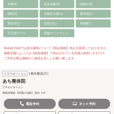
大崎(6)
白金高輪(4)
高輪台(4)
田町(3)
大崎広小路(1)
新馬場(1)
泉岳寺(1)
北品川(1)
青物横丁
天王洲アイル
高輪ゲートウェイ
Beauty Parkでは表示価格について【税込価格】表記を推奨しておりますが、
掲載店舗によっては【税抜価格】で表記されている店舗も御座いますので、
ご予約の際は価格のご確認を宜しくお願い致します。
[ 東京都/品川 ]
リラクゼーション
あち整体院
アチセイタイイン
東急目黒線 【武蔵小山駅】 徒歩 ３分
電話
予約
ネット
予約