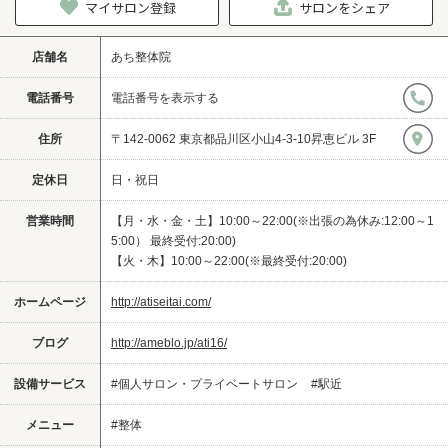
マイサロン登録
サロンをシェア
店舗名
あち整体院
電話番号
電話番号を表示する
住所
〒142-0062 東京都品川区小山4-3-10昇恵ビル 3F
定休日
日・祝日
営業時間
【月・水・金・土】10:00～22:00(※出張の為休み:12:00～1
5:00） 最終受付:20:00)
【火・木】10:00～22:00(※最終受付:20:00)
ホームページ
http://atiseitai.com/
ブログ
http://ameblo.jp/ati16/
設備サービス
#個人サロン・プライベートサロン
#駅近
メニュー
#整体