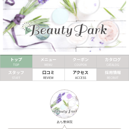
ヘアサロン
ネイルサロン
まつげサロン
エステサロン
リラクゼーションサロン
トップ
メニュー
クーポン
カタログ
TOP
MENU
COUPON
CATALOG
美容クリニック
スタッフ
口コミ
アクセス
採用情報
STAFF
REVIEW
ACCESS
RECRUIT
ヘアカタログ
ネイルカタログ
メンズカタログ
あち整体院