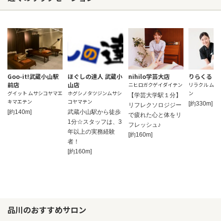
Goo-it!武蔵小山駅
ほぐしの達人 武蔵小
nihilo学芸大店
りらくる 
前店
山店
ニヒロガクゲイダイテン
リラクル ムサ
グイット ムサシコヤマエ
ホグシノタツジンムサシ
ン
【学芸大学駅１分】
キマエテン
コヤマテン
[約330m]
リフレクソロジジー
[約140m]
武蔵小山駅から徒歩
で疲れた心と体をリ
1分☆スタッフは、3
フレッシュ♪
年以上の実務経験
[約160m]
者！
[約160m]
品川のおすすめサロン