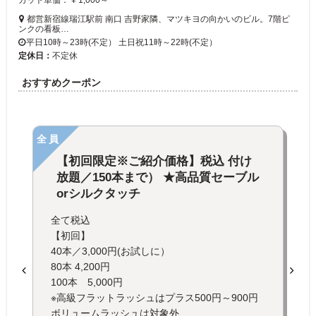
カット単価： ¥ 1,000～
都営新宿線瑞江駅前 南口 吉野家隣、マツキヨの向かいのビル。7階ピ
ンクの看板…
平日10時～23時(不定） 土日祝11時～22時(不定）
定休日：
不定休
おすすめクーポン
全員
【初回限定※ご紹介価格】税込 付け
放題／150本まで） ★高品質セーブル
orシルクタッチ
全て税込
【初回】
40本／3,000円(お試しに）
80本 4,200円
100本 5,000円
※高級フラットラッシュはプラス500円～900円
ボリュームラッシュは対象外