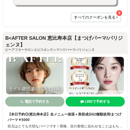
8
すべてのクーポンを見る
B<AFTER SALON 恵比寿本店【まつげパーマ/パリジ
ェンヌ】
ビーアフターサロンエビスホンテンマツゲパーマパリジェンヌ
電話で予約する
LINEで予約する
【本日予約◎/恵比寿本店】全メニュー保湿＋美容成分62種類使用/まつげ
パーマ￥5000
目元はとても大切なパーツです！骨格、目の形状に合わせることはもちろんのこと、1人1人の雰囲気、メイクの仕方、理想となる姿に合わせパターン化しない唯一無二の仕上がりをご提供します[恵比寿/まつげパーマ/パリジェンヌ/まつげパーマ/パリジェンヌ/まつげパーマ/マスカラパーマ/眉カラー/パリジェンヌ/まつげパーマ]