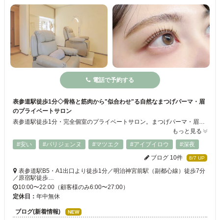
電話で予約する
表参道駅徒歩1分◇骨格と筋肉から"似合わせ"る自然なまつげパーマ・眉
のプライベートサロン
表参道駅徒歩1分・完全個室のプライベートサロン。まつげパーマ・眉毛（アイブロウWAX）・まつげエクステを、骨格や筋肉の動きを見て"やりすぎない自然な似合わせ"でご提案します。施術歴10年・通算16,500名以上を担当してきた代表が、カウンセリングから仕上げまでマンツーマンで担当。年中無休・22時まで営業でお仕事帰りにも通いやすく、初めての方・メンズ・カップルでのご来店も歓迎です。
もっと見る
#安い
#パリジェンヌ
#マツエク
#アイブイロウ
#深夜
ブログ 10件
8/7 UP
表参道駅B5・A1出口より徒歩1分／明治神宮前駅（副都心線）徒歩7分
／原宿駅徒歩…
10:00〜22:00（顧客様のみ6:00〜27:00）
定休日：
年中無休
ブログ(新着情報)
NEW