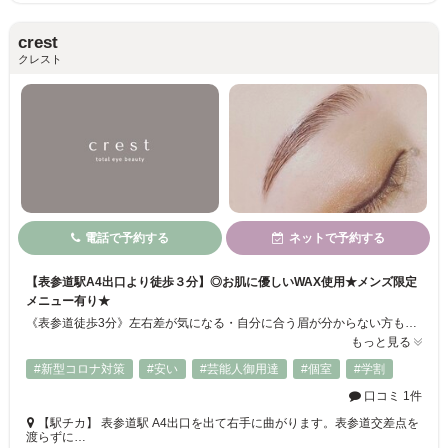
crest
クレスト
電話で予約する
ネットで予約する
【表参道駅A4出口より徒歩３分】◎お肌に優しいWAX使用★メンズ限定
メニュー有り★
《表参道徒歩3分》左右差が気になる・自分に合う眉が分からない方も、ベテランスタッフがあなたの自眉の状態と骨格・雰囲気から理想の眉をデザイン☆オンライン・マスクにも映えて、朝のメイクも簡単に！最先端技術のラッシュリフトや眉毛パーマ、眉毛エクステも導入！アイゾーン全体のデザインならcrestにお任せください◎まずはお気軽にご相談ください♪《Instagram @crestgroup2020》
もっと見る
#新型コロナ対策
#安い
#芸能人御用達
#個室
#学割
口コミ 1件
【駅チカ】 表参道駅 A4出口を出て右手に曲がります。表参道交差点を
渡らずに…