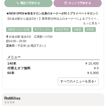
電話で予約する
ネットで予約する
★NEW OPEN★有名サロン出身のオーナーが行うプライベートサロン♢
【白金台駅から徒歩2分！】業界歴10年以上のオーナーによるプライベートサロンが遂にNEWOPEN‼スピード感があり丁寧かつ高度な施術で、こだわりのまつ毛に大変身♪カウンセリングに力を入れているので、お客様一人ひとりのご要望を細かく叶えます。特にこだわり派の方にはとってもおすすめです！新規の方限定のクーポンもございます◎
もっと見る
#新型コロナ対策
#ブライダル
#当日予約
#個室
#学割
白金台駅 徒歩2分 広尾駅バス5分
10:00～20:00
定休日：
不定休 (お電話下さい)
メニュー
140本
¥ 15,400
付替えオフ無料
¥ 0
60本
¥ 6,900
すべてのメニューを見る
ReMiliss
リミリス