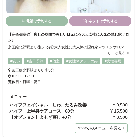
電話で予約する
ネットで予約する
【完全個室◎】癒しの空間で美しい目元に☆大人女性に人気の隠れ家サロ
ン♪
京王線北野駅より徒歩3分◎大人女性に大人気の隠れ家マツエクサロン！自まつ毛になじみやすく負担の少ないセーブルエクステで、上品な目元を叶えます☆ごわつきも少なく、持ちが良いと大好評！話題のフラットラッシュもつけ放題をご用意しています♪サロン内は完全個室のプライベート空間。小さなお子様の同伴もOKですのでお気軽にお越しくださいませ！
もっと見る
#安い
#当日予約
#個室
#女性スタッフのみ
#女性専用
京王線北野駅より徒歩3分
10:00－17:00
定休日：
日曜・祝日
メニュー
ハイフフェイシャル しわ、たるみ改善ケア（お顔全…
¥ 9,500
ハイフ 上半身ケアコース 60分
¥ 15,500
【オプション】よもぎ蒸し 40分
¥ 3,500
すべてのメニューを見る