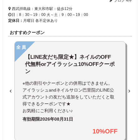
ブログ 4件
西武拝島線：東大和市駅：徒歩12分
日：8：30～19：00 火～土：9：00～19：00
定休日：
月曜日 各不定休あり
おすすめクーポン
全員
【LINE友だち限定★】ネイルのOFF
代無料orアイラッシュ10%OFFクーポ
ン
※他の割引やクーポンとの併用はできません。
アイラッシュandネイルサロン巴里院のLINE公
式アカウントの友だち追加をしていただくと取
得できるクーポンです★
お気軽にご利用ください♪
有効期限
2026年08月31日
10%OFF