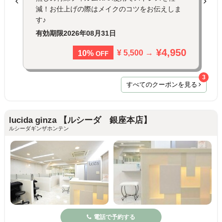
減！お仕上げの際はメイクのコツをお伝えしま
す♪
有効期限
2026年08月31日
¥4,950
¥ 5,500 →
10%
OFF
3
すべてのクーポンを見る
lucida ginza 【ルシーダ 銀座本店】
ルシーダギンザホンテン
電話で予約する