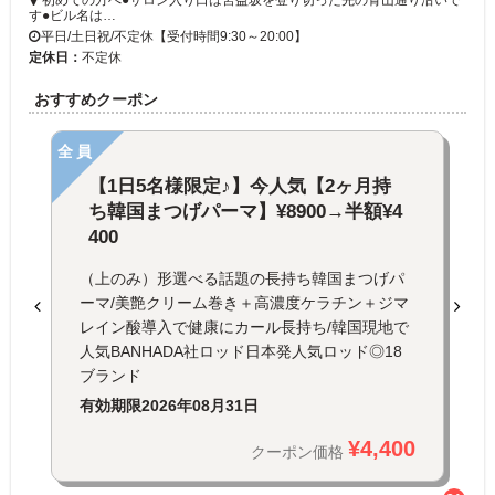
初めての方へ●サロン入り口は宮益坂を登り切った先の青山通り沿いで
す●ビル名は…
平日/土日祝/不定休【受付時間9:30～20:00】
定休日：
不定休
おすすめクーポン
全員
【1日5名様限定♪】今人気【2ヶ月持
ち韓国まつげパーマ】¥8900→半額¥4
400
（上のみ）形選べる話題の長持ち韓国まつげパ
ーマ/美艶クリーム巻き＋高濃度ケラチン＋ジマ
レイン酸導入で健康にカール長持ち/韓国現地で
人気BANHADA社ロッド日本発人気ロッド◎18
ブランド
有効期限
2026年08月31日
¥4,400
クーポン価格