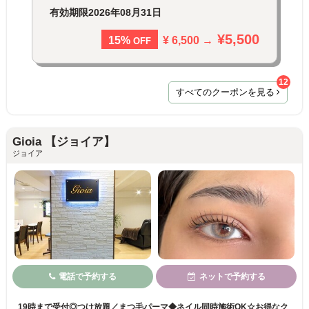
有効期限
2026年08月31日
¥5,500
¥ 6,500 →
15%
OFF
12
すべてのクーポンを見る
Gioia 【ジョイア】
ジョイア
電話で予約する
ネットで予約する
19時まで受付◎つけ放題／まつ毛パーマ◆ネイル同時施術OK☆お得なク