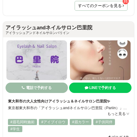
31
すべてのクーポンを見る
アイラッシュandネイルサロン巴里院
アイラッシュアンドネイルサロンパリイン
電話で予約する
LINEで予約する
東大和市の大人女性向けアイラッシュ＆ネイルサロン巴里院✨
東京都東大和市の「アイラッシュandネイルサロン巴里院（Pariin）」は、大人女性の美をトータルで整える完全予約制のプライベートサロン。まつ毛パーマ・フラットラッシュ・フィルインネイルなど高技術の施術が人気で、丁寧なカウンセリングで理想のデザインを実現します。東大和市駅徒歩圏内・駐車場2台完備でアクセスも便利です◎
もっと見る
#眉毛同時施術
#アイブイロウ
#眉カラー
#子供同伴
#学生