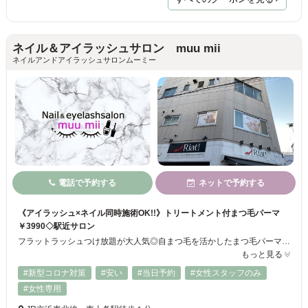
ネイル＆アイラッシュサロン muu mii
ネイルアンドアイラッシュサロンムーミー
電話で予約する
ネットで予約する
《アイラッシュ×ネイル同時施術OK!!》トリートメント付まつ毛パーマ
￥3990◇駅近サロン
フラットラッシュつけ放題が大人気◎自まつ毛を活かしたまつ毛パーマも!!高級セーブルつけ放題￥6500◇フラットラッシュつけ放題￥6990!! ナチュラルからボリュームのある華やかな目元まで‥お客様一人一人に合わせた理想の姿を実現します。付け心地と高品質にこだわった商材を使用しているので、持ちの良さをキープ◎自まつ毛への負担を軽減します！【～20時営業◎／当日予約OK】まずはお気軽にご相談ください♪
もっと見る
#新型コロナ対策
#安い
#当日予約
#女性スタッフのみ
#女性専用