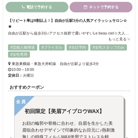
電話で予約する
ネットで予約する
【リピート率は9割以上！】自由が丘駅3分の人気アイラッシュサロン☆
★
自由が丘駅から徒歩3分♪アクセス抜群で通いやすいLe beau ciel☆大人女性に大人気のまつげエクステ・まつげパーマのサロンです♪洗練された清潔感溢れる空間とゆったりしたベットで、ゆっくりと寛いでお過ごしいただけます！丁寧にカウンセリングを行い、お客様のお好みをしっかりお伺いするので理想の仕上がりに♪まつげエクステやまつげパーマが初めてのお客様もどうぞお気軽にお越しください！！
もっと見る
#芸能人御用達
#ブライダル
#当日予約
#女性スタッフのみ
#女性専用
東急東横線・東急大井町線 自由が丘駅より徒歩3分
10:00～19:00
定休日：
火曜日
おすすめクーポン
全員
初回限定【美眉アイブロウWAX】
お顔の輪郭や骨格に合わせ、自眉を生かした美
眉似合わせデザインで印象的なお目元に♪熱刺激
無しの特殊フィルムWAX使用でストレスを軽