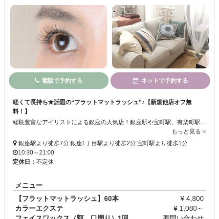
電話で予約する
ネットで予約する
軽くて長持ち★話題の“フラットマットラッシュ”♪【新規他店オフ無
料！】
経験豊富なアイリストによる銀座の人気店！銀座駅や宝町駅、有楽町駅も徒歩圏内でアクセス抜群です。持ちがいいだけでなく、自まつ毛のように付けていることを忘れる程軽いフラットマットラッシュは幅広い世代のお客様に大人気。最高級のセーブルエクステつけ放題も御座います！理想のデザインや目元のお悩みについてもお気軽にご相談下さい！
もっと見る
銀座駅より徒歩7分 銀座1丁目駅より徒歩2分 宝町駅より徒歩1分
10:30～21:00
定休日：
不定休
メニュー
【フラットマットラッシュ】60本
¥ 4,800
カラーエクステ
¥ 1,080～
フェイスワックス（額、口周り）1回
要問い合わせ