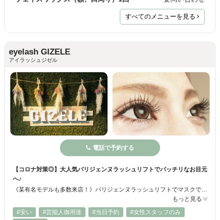
すべてのメニューを見る
eyelash GIZELE
アイラッシュジゼル
電話で予約する
【コロナ対策◎】大人気パリジェンヌラッシュリフトでパッチリなお目元
へ♪
《某有名モデルも多数来店！》パリジェンヌラッシュリフトでマスクでもお目元は印象的に♪セーブル/フラットラッシュつけ放題プラン・100本プラン～◎流行りのブラウンカラーあり★3Dボリュームラッシュは世界最細0.05mm！フラットラッシュで負担をかけないまつエクにリピーター続出☆恵比寿駅から徒歩2分の好立地！夜～22時まで営業しているのでお仕事帰りの人も安心♪短時間で持ちがいいまつげに仕上げます♪
もっと見る
#安い
#芸能人御用達
#当日予約
#女性スタッフのみ