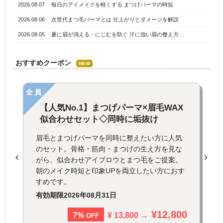
2026.08.07
毎日のアイメイクを軽くする まつげパーマの時短
2026.08.06
次世代まつ毛パーマとは 仕上がりとダメージを解説
2026.08.05
夏に眉が消える・にじむを防ぐ 汗に強い眉の整え方
おすすめクーポン
NEW
全員
【人気No.1】まつげパーマ×眉毛WAX
似合わせセット◇同時に垢抜け
眉毛とまつげパーマを同時に整えたい方に人気
のセット。骨格・筋肉・まつげの生え方を見な
がら、似合わせアイブロウとまつ毛をご提案。
朝のメイク時短と印象UPを両立したい方におす
すめです。
有効期限
2026年08月31日
¥12,800
¥ 13,800 →
7%
OFF