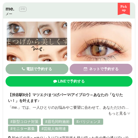
me.
メー
電話で予約する
ネットで予約する
LINEで予約する
【渋谷駅8分】マツエク/まつげパーマ/アイブロウ～あなたの「なりた
い！」を叶えます♪
「me.」では、一人ひとりのお悩みやご要望に合わせて、あなただけの「目元の正解ルール」を導き出します♪ 自まつげや目の形を考慮し、自然でぱっちりとした目元を長持ちさせられるように、効果的な施術法をご提案◎ マツエク、まつげパーマ、アイブロウの3つのメニューをご用意！ 掛け合わせも可能なので、ご希望に合わせてお選びください♪ 「me.」で、あなただけの「なりたい！」を叶えてみませんか？ ご来店をお待
もっと見る
#新型コロナ対策
#眉毛同時施術
#パリジェンヌ
#モニター募集
#芸能人御用達