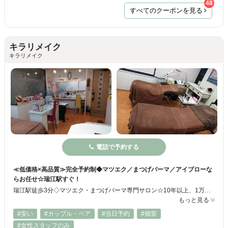
48
すべてのクーポンを見る
キラリメイク
キラリメイク
電話で予約する
≪低価格×高品質≫完全予約制◆マツエク／まつげパーマ／アイブローな
らお任せ☆瑞江駅すぐ！
瑞江駅徒歩3分◇マツエク・まつげパーマ専門サロン☆10年以上、1万人を超える施術経験から、お客様の目元の形やまつげの状態に合ったメニューやデザインをご提案します。丁寧なカウンセリングと高品質かつ低価格な施術が人気を集めています♪マツエク・まつげパーマが初めての方もお悩みやイメージに合ったメニューをご提案しますので安心してご利用下さい☆彡
もっと見る
#安い
#カップル・ペア
#当日予約
#個室
#女性スタッフのみ