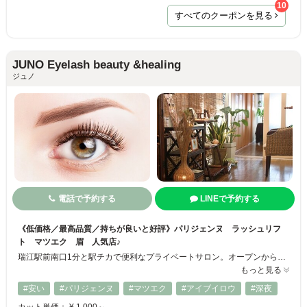
10
すべてのクーポンを見る
JUNO Eyelash beauty &healing
ジュノ
電話で予約する
LINEで予約する
《低価格／最高品質／持ちが良いと好評》パリジェンヌ ラッシュリフ
ト マツエク 眉 人気店♪
瑞江駅前南口1分と駅チカで便利なプライベートサロン。オープンから16年以上。 完全予約制なので周りを気にする心配もなく、リラックスした空間で施術を受けられます！お子様連れもOK◎持ちが良い、最高級まつ毛エクステのメニューは、セーブル、フラットラッシュ、ボリュームラッシュなども取り揃えていて、長さ・太さ・カールなどお客様のご希望やお好みの仕上がりに合わせて選べます♪ぜひご利用ください☆彡
もっと見る
#安い
#パリジェンヌ
#マツエク
#アイブイロウ
#深夜