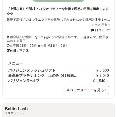
【上質な癒し空間♪】ハイクオリティーな技術で理想の目元を演出します
☆☆
銀座で高技術のまつ毛エクステを体験してみませんか？銀座駅徒歩１分でアクセス抜群◎お客様の魅力を生かし、さらに美しくなるスタイルをご提案します★白を基調とし、高級感と清潔感の溢れるサロンです♪すべてのお客様に居心地の良い空間を提供したいという願いから、施術スペースは半個室、ベッドも大きめで低反発の素材にこだわっております！
もっと見る
口コミ 1件
銀座駅A12番出口を出て徒歩1分の駅近ビルです。三越さんや、松屋さ
んのすぐ裏手…
☆平日 11時～22時 ★土日 祝11時～21時
定休日：
不定休
メニュー
パリジェンヌラッシュリフト
¥ 6,600
最高級プラチナミンク 上のみつけ放題 ※付け替えの…
¥ 7,040
パリジェンヌ+オフ
¥ 1,540～
すべてのメニューを見る
Bellis Lash
ベリスラッシュ