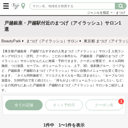
ジャンルを指定
：まつげ
戸越銀座・戸越駅付近のまつげ（アイラッシュ）サロン1
選
BeautyPark
まつげ（アイラッシュ）サロン
東京都 まつげ（アイラッ
【東京都戸越銀座・戸越駅でおすすめの人気まつげ（アイラッシュ）サロン】人気ラン
キングや口コミ・評判、クーポン、こだわり条件から、戸越銀座・戸越駅のまつげ（ア
イラッシュ）サロンがかんたんに検索・予約できます。クーポンが豊富で、ネイル同時
施術、つけ放題、セーブル、ボリュームラッシュ、上下、3D、低刺激グルー、リペアな
ど、戸越銀座・戸越駅のまつげ（アイラッシュ）サロン自慢のメニューがお安く受けら
れます。「ネイル同時施術で、マツエクとネイルを一気に済ませたい」「セーブルつけ
放題を、3,000円台で安く続けたい」「持ちがよいボリュームラッシュがしたい」など、
いまの気持ちにあった戸越銀座・戸越駅のまつげ（アイラッシュ）サロンをご紹介しま
す。
1
全ての店舗
ネット予約可
クーポン有
1件中 1〜1件を表示