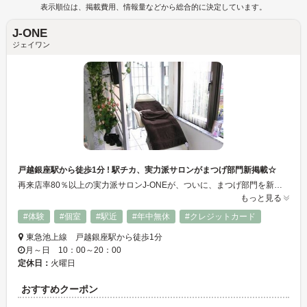
表示順位は、掲載費用、情報量などから総合的に決定しています。
J-ONE
ジェイワン
戸越銀座駅から徒歩1分 ! 駅チカ、実力派サロンがまつげ部門新掲載☆
再来店率80％以上の実力派サロンJ-ONEが、ついに、まつげ部門を新連載！お客様に満足をご提供したい、そんなこだわりの施術で、リピーター続出中です！！
もっと見る
#体験
#個室
#駅近
#年中無休
#クレジットカード
東急池上線 戸越銀座駅から徒歩1分
月～日 10：00～20：00
定休日：
火曜日
おすすめクーポン