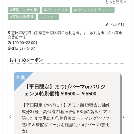
もっと見る
#新型コロナ対策
#パリジェンヌ
#パーフェクトラッシュ
#芸能人御用達
#マツエク
ブログ 1件
恵比寿駅(JR山手線恵比寿駅)西口改札を出ます。改札を出て左へ直進。
交番前の信…
【09:00~22:00】
定休日：
(不定休)
おすすめクーポン
全員
【平日限定】まつげパーマorパリジ
ェンヌ特別価格￥6500→￥5500
【平日限定でお得に！】アミノ酸18種含む補修
成分37種＋高保湿21種＝合計58種の贅沢ケア！
弱ったまつ毛にも◎美容液コーティングでツヤ
感UP＆摩擦ダメージを軽減(まつげパーマ/恵比
寿)