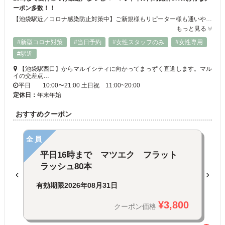
ーポン多数！！
【池袋駅近／コロナ感染防止対策中】ご新規様もリピーター様も通いやすいリーズナブルなメニュー＆クーポン豊富◎ネイル・アイメニュー同時施術もOK♪最終ご案内19時まで受け付けているので学生さんからお仕事帰りのOLさん、主婦の方まで幅広い客層に大人気☆彡高技術＆高品質の施術で口コミも高評価！！まつげパーマ/高級セーブル／フラットラッシュ／ボリュームラッシュ／つけ放題☆★
もっと見る
#新型コロナ対策
#当日予約
#女性スタッフのみ
#女性専用
#駅近
【池袋駅西口】からマルイシティに向かってまっずく直進します。マル
イの交差点…
平日 10:00〜21:00 土日祝 11:00~20:00
定休日：
年末年始
おすすめクーポン
全員
平日16時まで マツエク フラット
ラッシュ80本
有効期限
2026年08月31日
¥3,800
クーポン価格