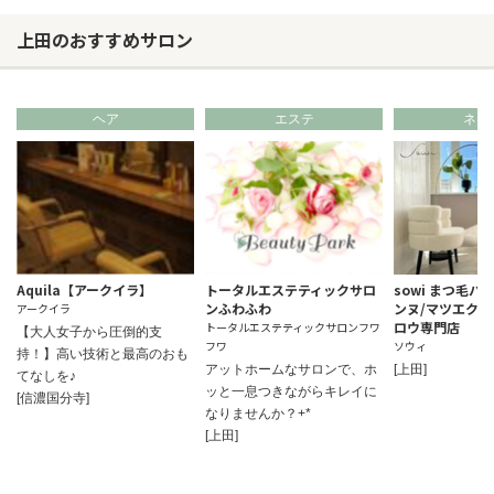
上田のおすすめサロン
ヘア
エステ
ネイ
Aquila【アークイラ】
トータルエステティックサロ
sowi まつ毛パ
ンふわふわ
ンヌ/マツエク/
アークイラ
ロウ専門店
トータルエステティックサロンフワ
【大人女子から圧倒的支
フワ
ソウィ
持！】高い技術と最高のおも
アットホームなサロンで、ホ
[上田]
てなしを♪
ッと一息つきながらキレイに
[信濃国分寺]
なりませんか？+*
[上田]