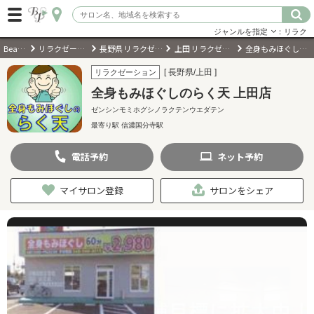
ジャンルを指定
：リラク
BeautyPark
リラクゼーションサロン
長野県 リラクゼーションサロン
上田 リラクゼーションサロン
全身もみほぐしのらく天 上田店
ログイン
[ 長野県/上田 ]
リラクゼーション
全身もみほぐしのらく天 上田店
会員登録
（無料）
ゼンシンモミホグシノラクテンウエダテン
最寄り駅 信濃国分寺駅‎
キーワード検索
電話
予約
ネット
予約
ジャンルを選択
マイサロン登録
サロンをシェア
キーワードで検索
近くのサロンを探す
現在地から探す