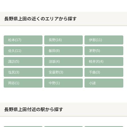
長野県上田の近くのエリアから探す
松本(17)
長野(16)
伊那(11)
佐久(11)
飯田(8)
茅野(5)
諏訪(5)
須坂(4)
軽井沢(4)
塩尻(3)
安曇野(3)
千曲(3)
岡谷(1)
中野(1)
小諸
長野県上田付近の駅から探す