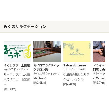
近くのリラクゼーション
ほぐしラボ 上田店
カイロプラクティッ
Salon du Lierre
ドライヘッ
クサロン光
門店 calme
ホグシラボウエダテン
サロンデュリエール
カイロプラクティックサ
ドライヘッド
リーズナブルなお値
◇最高の癒しはリラ
ロン ヒカリ
ンテン カルム
段でメニューも豊富
クゼーション◇
[約1.9km]
[約2.7km]
☆
[約2.4km]
[約1.4km]