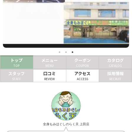
ヘアサロン
ネイルサロン
まつげサロン
エステサロン
リラクゼーションサロン
トップ
メニュー
クーポン
カタログ
TOP
MENU
COUPON
CATALOG
美容クリニック
スタッフ
口コミ
アクセス
採用情報
STAFF
REVIEW
ACCESS
RECRUIT
ヘアカタログ
ネイルカタログ
メンズカタログ
全身もみほぐしのらく天 上田店