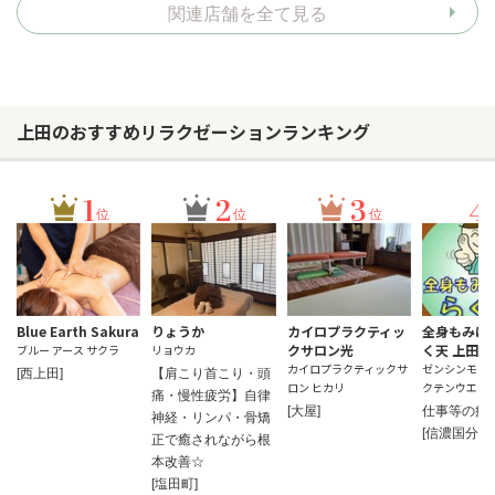
関連店舗を全て見る
上田のおすすめリラクゼーションランキング
1
2
3
4
位
位
位
Blue Earth Sakura
りょうか
カイロプラクティッ
全身もみほ
クサロン光
く天 上田店
ブルー アース サクラ
リョウカ
カイロプラクティックサ
ゼンシンモミ
[西上田]
【肩こり首こり・頭
ロン ヒカリ
クテンウエダ
痛・慢性疲労】自律
[大屋]
仕事等の疲
神経・リンパ・骨矯
[信濃国分寺]
正で癒されながら根
本改善☆
[塩田町]