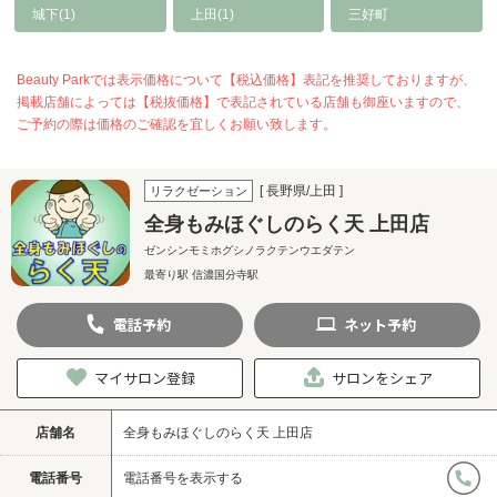
城下(1)
上田(1)
三好町
Beauty Parkでは表示価格について【税込価格】表記を推奨しておりますが、
掲載店舗によっては【税抜価格】で表記されている店舗も御座いますので、
ご予約の際は価格のご確認を宜しくお願い致します。
[ 長野県/上田 ]
リラクゼーション
全身もみほぐしのらく天 上田店
ゼンシンモミホグシノラクテンウエダテン
最寄り駅 信濃国分寺駅‎
電話
予約
ネット
予約
マイサロン登録
サロンをシェア
店舗名
全身もみほぐしのらく天 上田店
電話番号
電話番号を表示する