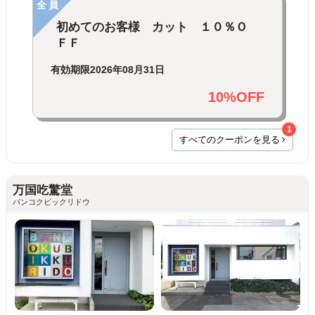
全員
初めてのお客様 カット １０％Ｏ
ＦＦ
有効期限
2026年08月31日
10%OFF
1
すべてのクーポンを見る
万国吃驚堂
バンコクビックリドウ