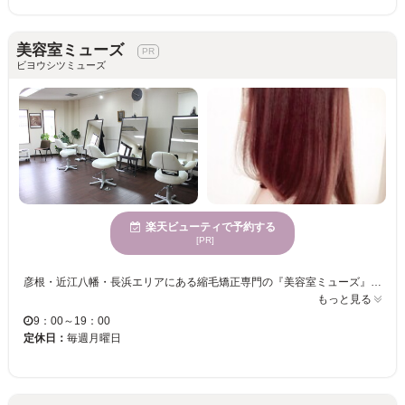
美容室ミューズ
ビヨウシツミューズ
楽天ビューティで予約する
[PR]
彦根・近江八幡・長浜エリアにある縮毛矯正専門の『美容室ミューズ』では、実用新案取得の独自技術でとことんダメージレスにこだわった縮毛矯正がオススメ♪ 遠方からも多数来店☆徹底的にこだわった施術・安心の薬剤にてお客様の髪質や悩みに答え、 一人一人丁寧に施術いたします。 希望を汲み取りしっかりとその人にあったカウンセリングも人気の秘訣。 カウンセリングを受けながらスタイリストの気さくな人柄には思わず 今まで言えなかった髪の悩みも素直に話せて、話をしているうちに温かみのある対応に心癒されます。 中でもスペシャルメニューの『museのやわらかい縮毛矯正は人気です！』 サラサラ、艶も抜群、手触りもするっと極上に仕上げます。 くせ毛や広がりにお悩みの方はぜひ一度『美容室ミューズ』の縮毛矯正を体験してみてはいかが
もっと見る
9：00～19：00
定休日：
毎週月曜日