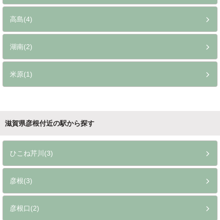
高島(4)
湖南(2)
米原(1)
滋賀県彦根付近の駅から探す
ひこね芹川(3)
彦根(3)
彦根口(2)