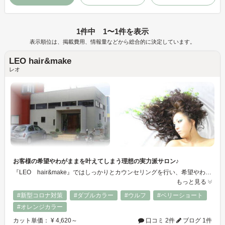
1件中 1〜1件を表示
表示順位は、掲載費用、情報量などから総合的に決定しています。
LEO hair&make
レオ
お客様の希望やわがままを叶えてしまう理想の実力派サロン♪
『LEO hair&make』ではしっかりとカウンセリングを行い、希望やわがままをヒアリング♪お客様の理想へ、豊富な感性と技術を持つスタッフがしっかりと再現いたします。お客様の悩みを残さない理想のサロンです♪♪
もっと見る
#新型コロナ対策
#ダブルカラー
#ウルフ
#ベリーショート
#オレンジカラー
カット単価： ¥ 4,620～
口コミ 2件
ブログ 1件