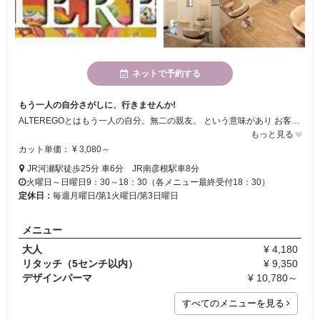
ネットで予約する
もう一人の自分さがしに、行きませんか!
ALTEREGOとはもう一人の自分。無二の親友。 という意味があり お客様にもう一人の自分に出会ってもらいたい・・・・ という思いを込めて2010年5月5日にオープンさせていただきました。 ALTEREGOは、お客様の大きな変化やイメージチェンジを叶えてくれるサロンです。 お気軽に、お問い合わせ、ご来店くださいませ。 スタッフ一同、心よりお待ちしております。
もっと見る
カット単価： ¥ 3,080～
JR河瀬駅徒歩25分 車6分 JR南彦根駅車8分
火曜日～日曜日9：30～18：30（各メニュー最終受付18：30）
定休日：
毎週月曜日/第1火曜日/第3日曜日
メニュー
大人
¥ 4,180
リタッチ（5センチ以内）
¥ 9,350
デザインパーマ
¥ 10,780～
すべてのメニューを見る