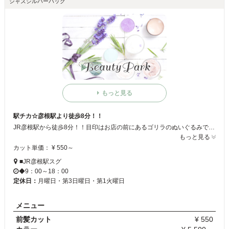
ジャズシルバーバック
もっと見る
駅チカ☆彦根駅より徒歩8分！！
JR彦根駅から徒歩8分！！目印はお店の前にあるゴリラのぬいぐるみです♪確かな技術と丁寧なカウンセリングで大好評の『Jazz Silver Back』◆店内は落ち着いた雰囲気でリラックスして施術を受けられます！！スタッフは気さくで明るいので楽しく過ごせますよ☆
もっと見る
カット単価： ¥ 550～
■JR彦根駅スグ
◆9：00～18：00
定休日：
月曜日・第3日曜日・第1火曜日
メニュー
前髪カット
¥ 550