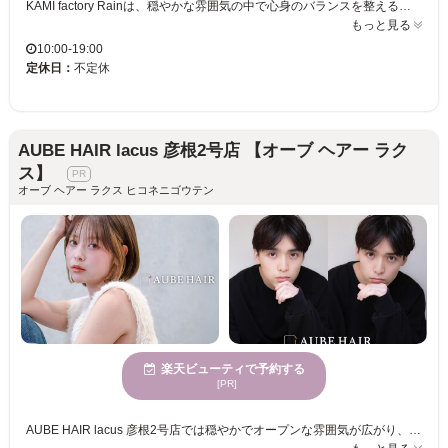
KAMI factory Rainは、穏やかな雰囲気の中で心身のバランスを整えることができるサロンです。全ての施術を一人のスタイリストが担当するため、きめ細やかなサービスを受けることができ、大人の美しさを引き出すスタイルを提案します。どの年齢の方でも、上質な時間を過ごしつつ、自分の魅力を最大限に引き立てることが可能です。プライベートサロンならではの特別な体験を、クレジットカードで手軽に楽しむことができます。ぜひ訪れて、新しい自分と出会ってください。
もっと見る
10:00-19:00
定休日：
不定休
AUBE HAIR lacus 彦根2号店 【オーブ ヘアー ラク
ス】
オーブ ヘアー ラクス ヒコネニゴウテン
楽天ビューティで予約する
[PR]
AUBE HAIR lacus 彦根2号店では穏やかでオープンな雰囲気が広がり、訪れるたびに心地よさを感じていただけます。自分の家のように何度も訪れたくなるこのサロンでは、1人ひとりの髪質や骨格を見極め、生活スタイルに合ったスタイルをご提案。特に、若い女性に支持されるトレンドを取り入れた“私らしい可愛さ”を大切にしています。マンツーマンの丁寧なカウンセリングと施術で、あなただけの理想的なヘアスタイルを提供。手頃な価格も魅力の一つです。毎日をより楽しく、自信に満ちた日常を送りたい方は、ぜひAUBE HAIR lacus 彦根2号店で、自分史上最高の似合わせヘアを体験してください。