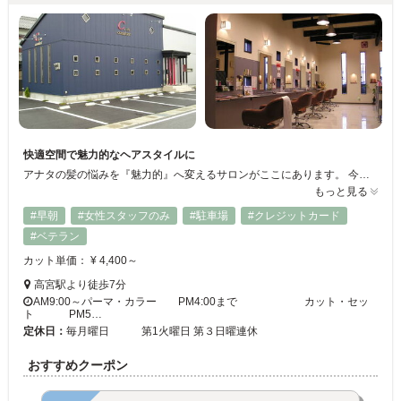
快適空間で魅力的なヘアスタイルに
アナタの髪の悩みを『魅力的』へ変えるサロンがここにあります。 今までの自分を変えるステージがここにあります。
もっと見る
#早朝
#女性スタッフのみ
#駐車場
#クレジットカード
#ベテラン
カット単価： ¥ 4,400～
高宮駅より徒歩7分
AM9:00～パーマ・カラー PM4:00まで カット・セッ
ト PM5…
定休日：
毎月曜日 第1火曜日 第３日曜連休
おすすめクーポン