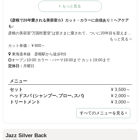
もっと見る
《彦根で20年愛される美容室☆》カット・カラーに自信あり！ヘアケア
も♪
彦根の美容室“万国吃驚堂”は皆さまに愛されて、ついに20年目を迎えました☆当店自慢のカット・パーマ・カラーで、自分に似合うヘアスタイルを見つけませんか？スタイルチェンジは勿論、当店では髪のお悩みもお聞きしています。髪のゴワつきや頭皮の痒み等もお聞きしますのでお気軽にご相談下さい。個性豊かなスタッフがご来店をお待ちしています☆
もっと見る
カット単価： ¥ 800～
東海道本線 彦根駅から徒歩9分
オープン10:00 カラー・パーマ18:00まで カット19:00まで
定休日：
月曜日
メニュー
セット
¥ 3,500～
ヘッドスパ (シャンプー､ブロー､スパ)
¥ 2,000～
トリートメント
¥ 3,000～
すべてのメニューを見る
Jazz Silver Back