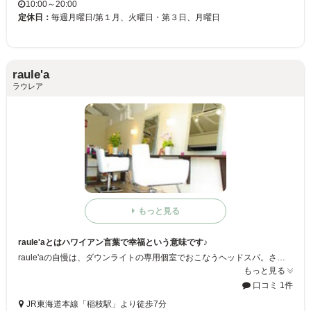
10:00～20:00
定休日：
毎週月曜日/第１月、火曜日・第３日、月曜日
raule'a
ラウレア
もっと見る
raule'aとはハワイアン言葉で幸福という意味です♪
raule'aの自慢は、ダウンライトの専用個室でおこなうヘッドスパ。さわやかな香りのクレンジングジェルが日頃の疲れを癒し、ついウトウト・・・。お客様を深いリラックスの世界へと誘います。
もっと見る
口コミ 1件
JR東海道本線「稲枝駅」より徒歩7分