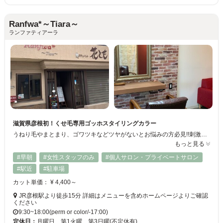
Ranfwa*～Tiara～
ランファティアーラ
滋賀県彦根初！くせ毛専用ゴッホスタイリングカラー
うねり毛やまとまり、ゴワツキなどツヤがないとお悩みの方必見!!刺激の少ない優しいカラー。頭皮と髪を健康に美しく。1人1人を大切に施術します。小さなお子様も一緒にご来店いただけます。完全プライベートサロンです。ご来店、心よりお待ちしております。
もっと見る
#早朝
#女性スタッフのみ
#個人サロン・プライベートサロン
#駅近
#駐車場
カット単価： ¥ 4,400～
JR彦根駅より徒歩15分 詳細はメニューを含めホームページよりご確認
ください
9:30~18:00(perm or color/-17:00)
定休日：
月曜日、第1火曜、第3日曜(不定休有)