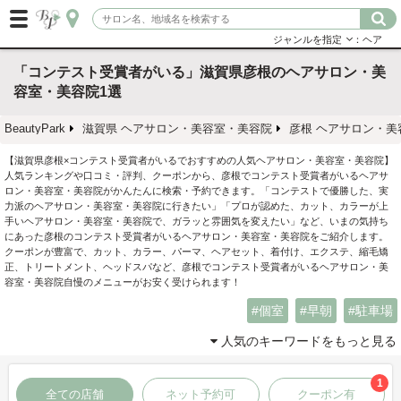
ジャンルを指定
：ヘア
「コンテスト受賞者がいる」滋賀県彦根のヘアサロン・美
容室・美容院1選
BeautyPark
滋賀県 ヘアサロン・美容室・美容院
彦根 ヘアサロン・美
【滋賀県彦根×コンテスト受賞者がいるでおすすめの人気ヘアサロン・美容室・美容院】
人気ランキングや口コミ・評判、クーポンから、彦根でコンテスト受賞者がいるヘアサ
ロン・美容室・美容院がかんたんに検索・予約できます。「コンテストで優勝した、実
力派のヘアサロン・美容室・美容院に行きたい」「プロが認めた、カット、カラーが上
手いヘアサロン・美容室・美容院で、ガラッと雰囲気を変えたい」など、いまの気持ち
にあった彦根のコンテスト受賞者がいるヘアサロン・美容室・美容院をご紹介します。
クーポンが豊富で、カット、カラー、パーマ、ヘアセット、着付け、エクステ、縮毛矯
正、トリートメント、ヘッドスパなど、彦根でコンテスト受賞者がいるヘアサロン・美
容室・美容院自慢のメニューがお安く受けられます！
個室
早朝
駐車場
人気のキーワードをもっと見る
1
全ての店舗
ネット予約可
クーポン有