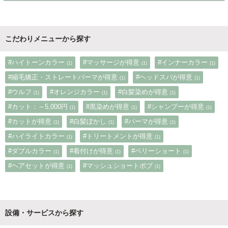
こだわりメニューから探す
#ハイトーンカラー
#マッサージが得意
#インナーカラー
(1)
(1)
(1)
#縮毛矯正・ストレートパーマが得意
#ヘッドスパが得意
(1)
(1)
#ウルフ
#オレンジカラー
#白髪染めが得意
(1)
(1)
(1)
#カット：～5,000円
#黒染めが得意
#シャンプーが得意
(1)
(1)
(1)
#カットが得意
#白髪ぼかし
#パーマが得意
(1)
(1)
(1)
#ハイライトカラー
#トリートメントが得意
(1)
(1)
#ダブルカラー
#着付けが得意
#ベリーショート
(1)
(1)
(1)
#ヘアセットが得意
#マッシュショートボブ
(1)
(1)
設備・サービスから探す