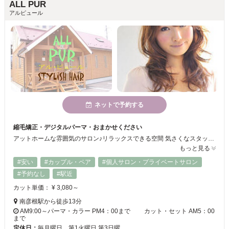
ALL PUR
アルピュール
ネットで予約する
縮毛矯正・デジタルパーマ・おまかせください
アットホームな雰囲気のサロン♪リラックスできる空間 気さくなスタッフばかりなので、何でも相談してみよう！！
もっと見る
#安い
#カップル・ペア
#個人サロン・プライベートサロン
#予約なし
#駅近
カット単価： ¥ 3,080～
南彦根駅から徒歩13分
AM9:00～パーマ・カラー PM4：00まで カット・セット AM5：00
まで
定休日：
毎月曜日、第1火曜日 第3日曜