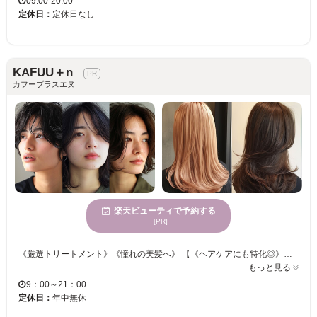
09:00-20:00
定休日：
定休日なし
KAFUU＋n
カフープラスエヌ
楽天ビューティで予約する
[PR]
《厳選トリートメント》《憧れの美髪へ》 【《ヘアケアにも特化◎》理想の美髪でヘアスタイルを楽しむ♪お客様の”なりたい”を全力で叶えます☆】 ファッションやライフスタイルも含めて一人ひとりへの似合わせスタイルであなたの可能性を広げます♪ クセやうねりでごわつくヘアがつるんとまとまる◎髪質改善が叶うディープトリートメントで美髪へ♪ きっと満足していただけますので、お気軽にご来店くださいませ。
もっと見る
9：00～21：00
定休日：
年中無休