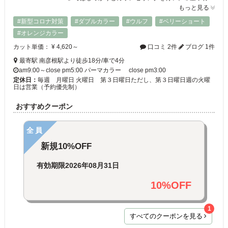
もっと見る
#新型コロナ対策
#ダブルカラー
#ウルフ
#ベリーショート
#オレンジカラー
カット単価： ¥ 4,620～
口コミ 2件
ブログ 1件
最寄駅 南彦根駅より徒歩18分/車で4分
am9:00～close pm5:00 パーマカラー close pm3:00
定休日：
毎週 月曜日 火曜日 第３日曜日ただし、第３日曜日週の火曜
日は営業（予約優先制）
おすすめクーポン
全員
新規10%OFF
有効期限
2026年08月31日
10%OFF
1
すべてのクーポンを見る