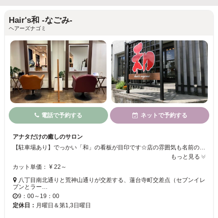
Hair's和 -なごみ-
ヘアーズナゴミ
電話で予約する
ネットで予約する
アナタだけの癒しのサロン
【駐車場あり】でっかい「和」の看板が目印です☆店の雰囲気も名前のとおり和で統一♪広々とした空間でなごみを与える落ち着いた場所です☆一人ひとりの悩みを聞きアナタの理想を叶えます☆アットホームな雰囲気なので気軽に相談ができます♪男女問わず幅広い年代から支持されているのでどなたでも気軽にお立ち寄りください☆
もっと見る
カット単価： ¥ 22～
八丁目南北通りと荒神山通りが交差する、蓮台寺町交差点（セブンイレ
ブンとラー…
9：00～19：00
定休日：
月曜日＆第1,3日曜日