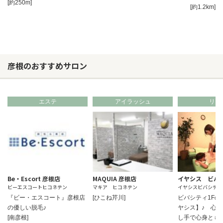
[約250m]
[約1.2km]
彦根のおすすめサロン
エステ
アイラッシュ
リラ
Be・Escort 彦根店
MAQUIA 彦根店
イヤシス ビバ
ビーエスコートヒコネテン
マキア ヒコネテン
イヤシスビバシティ
『ビー・エスコート』彦根店
[ひこね芹川]
ビバシティ1Fの
の優しい脱毛♪
ヤシス】♪ 心
[南彦根]
し手で心身とも