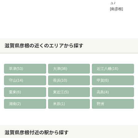
ュ♪
[南彦根]
滋賀県彦根の近くのエリアから探す
草津(53)
大津(36)
近江八幡(16)
守山(14)
長浜(10)
甲賀(6)
栗東(6)
東近江(5)
高島(4)
湖南(2)
米原(1)
野洲
滋賀県彦根付近の駅から探す