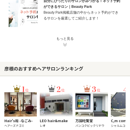
自分にぴったりのサロンがみつかる！ネット予約
ができるサロン｜Beauty Park
Beauty Park掲載店舗の中からネット予約ができ
るサロンを厳選してご紹介します！
もっと見る
彦根のおすすめヘアサロンランキング
1
2
3
4
位
位
位
Hair's和 -なごみ-
LEO hair&make
万国吃驚堂
C,m comfo
ヘアーズナゴミ
レオ
バンコクビックリドウ
シャルムコン