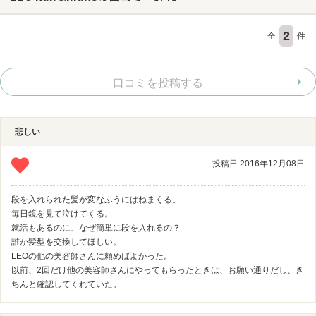
2
全
件
ヘアサロン
ネイルサロン
口コミを投稿する
まつげサロン
エステサロン
悲しい
リラクゼーションサロン
美容クリニック
投稿日 2016年12月08日
段を入れられた髪が変なふうにはねまくる。
ヘアカタログ
毎日鏡を見て泣けてくる。
就活もあるのに、なぜ簡単に段を入れるの？
ネイルカタログ
誰か髪型を交換してほしい。
メンズカタログ
LEOの他の美容師さんに頼めばよかった。
以前、2回だけ他の美容師さんにやってもらったときは、お願い通りだし、き
ちんと確認してくれていた。