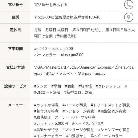
電話番号
電話番号を表示する
住所
〒522-0042 滋賀県彦根市戸賀町100-46
定休日
毎週 月曜日 火曜日 第３日曜日ただし、第３日曜日週の火
曜日は営業（予約優先制）
営業時間
am9:00～close pm5:00
パーマカラー close pm3:00
支払い方法
VISA／MasterCard／JCB／American Express／Diners／pa
ypay・d払い・メルペイ・楽天pay・aupay
設備サービス
#メンズ
#早朝
#個室
#駐車場
#クレジットカード
#QRコード決済
#新型コロナ対策
メニュー
#カットが得意
#パーマが得意
#トリートメントが得意
#着付けが得意
#ヘアセットが得意
#白髪染めが得意
#縮毛矯正・ストレートパーマが得意
#カット：～5,000円
#ヘッドスパが得意
#黒染めが得意
#マッサージが得意
#シャンプーが得意
#インナーカラー
#白髪ぼかし
#ハイトーンカラー