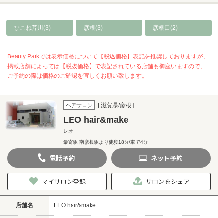
ひこね芹川(3)
彦根(3)
彦根口(2)
Beauty Parkでは表示価格について【税込価格】表記を推奨しておりますが、
掲載店舗によっては【税抜価格】で表記されている店舗も御座いますので、
ご予約の際は価格のご確認を宜しくお願い致します。
[ 滋賀県/彦根 ]
ヘアサロン
LEO hair&make
レオ
最寄駅 南彦根駅より徒歩18分/車で4分
電話
予約
ネット
予約
マイサロン登録
サロンをシェア
店舗名
LEO hair&make