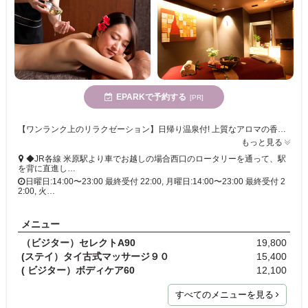
EPARKで予約する
[PR]
【ワンランク上のリラクゼーション】日帰り温泉付! 上質なアロマの香りに包まれて、心も体も癒されるトリートメント◎ アジアンテイストの非日常空間でリラックス♪
もっと見る
◆JR各線 米原駅より車でお越しの場合西口のロータリーを通って、駅
を背に直進し…
日曜日:14:00〜23:00 最終受付 22:00, 月曜日:14:00〜23:00 最終受付 2
2:00, 火…
メニュー
（ビジター）セレクトA90
19,800
(ステイ）タイ古式マッサージ９０
15,400
( ビジター）ボディケア60
12,100
すべてのメニューを見る