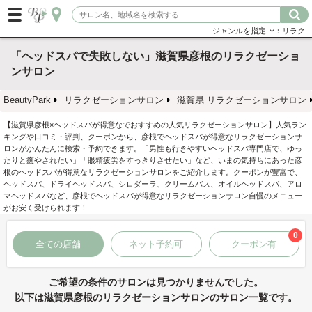
ジャンルを指定
：リラク
「ヘッドスパで失敗しない」滋賀県彦根のリラクゼーショ
ンサロン
BeautyPark
リラクゼーションサロン
滋賀県 リラクゼーションサロン
【滋賀県彦根×ヘッドスパが得意なでおすすめの人気リラクゼーションサロン】人気ラン
キングや口コミ・評判、クーポンから、彦根でヘッドスパが得意なリラクゼーションサ
ロンがかんたんに検索・予約できます。「男性も行きやすいヘッドスパ専門店で、ゆっ
たりと癒やされたい」「眼精疲労をすっきりさせたい」など、いまの気持ちにあった彦
根のヘッドスパが得意なリラクゼーションサロンをご紹介します。クーポンが豊富で、
ヘッドスパ、ドライヘッドスパ、シロダーラ、クリームバス、オイルヘッドスパ、アロ
マヘッドスパなど、彦根でヘッドスパが得意なリラクゼーションサロン自慢のメニュー
がお安く受けられます！
0
全ての店舗
ネット予約可
クーポン有
ご希望の条件のサロンは見つかりませんでした。
以下は滋賀県彦根のリラクゼーションサロンのサロン一覧です。