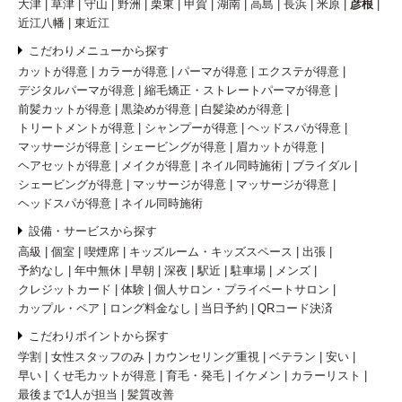
大津
草津
守山
野洲
栗東
甲賀
湖南
高島
長浜
米原
彦根
近江八幡
東近江
こだわりメニューから探す
カットが得意
カラーが得意
パーマが得意
エクステが得意
デジタルパーマが得意
縮毛矯正・ストレートパーマが得意
前髪カットが得意
黒染めが得意
白髪染めが得意
トリートメントが得意
シャンプーが得意
ヘッドスパが得意
マッサージが得意
シェービングが得意
眉カットが得意
ヘアセットが得意
メイクが得意
ネイル同時施術
ブライダル
シェービングが得意
マッサージが得意
マッサージが得意
ヘッドスパが得意
ネイル同時施術
設備・サービスから探す
高級
個室
喫煙席
キッズルーム・キッズスペース
出張
予約なし
年中無休
早朝
深夜
駅近
駐車場
メンズ
クレジットカード
体験
個人サロン・プライベートサロン
カップル・ペア
ロング料金なし
当日予約
QRコード決済
こだわりポイントから探す
学割
女性スタッフのみ
カウンセリング重視
ベテラン
安い
早い
くせ毛カットが得意
育毛・発毛
イケメン
カラーリスト
最後まで1人が担当
髪質改善