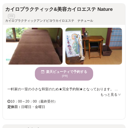
カイロプラクティック&美容カイロエステ Nature
カイロプラクティックアンドビヨウカイロエステ ナチュール
楽天ビューティで予約する
[PR]
一軒家の一室の小さな和室のため★完全予約制★となっております。 プライベート空間で、あなたの【美容と健康】を全力でトータルサポートさせて頂きます！ 自分自身が長年、体の不調で悩んでいましたが、カイロプラクティックに出会い、身体の不調の原因を知り、施術を受けることにより自分自身は勿論、家族の調子も良くなったことから、一人でも多くの方にカイロプラクティックを知って頂き、体験し健康になって頂きたいという思いからカイロプラクティックを始めました。 私自身が元患者という事もあり、お一人お一人の痛みや悩みに寄り添った施術を心がけております。 こんな事で通ってもいいですか？と質問いただくこともありますが、どんな些細なお悩みでもお気軽にお問合せください。 肩や首のコリ、腰の痛み、不眠や頭痛、女性特有のお悩みなどのお身体の症状から、猫背やお肌のお悩み、ダイエットなどの美容面のお悩みまで対応させていただいております。 不調の原因は様々ですので、丁寧なカウンセリングでお一人お一人に合わせた施術プログラムをご提案しております どこに行っても同じと諦めている方、諦める前に一度お問合せ下さい。
もっと見る
10：00～20：00（最終受付）
定休日：
日曜日・金曜日