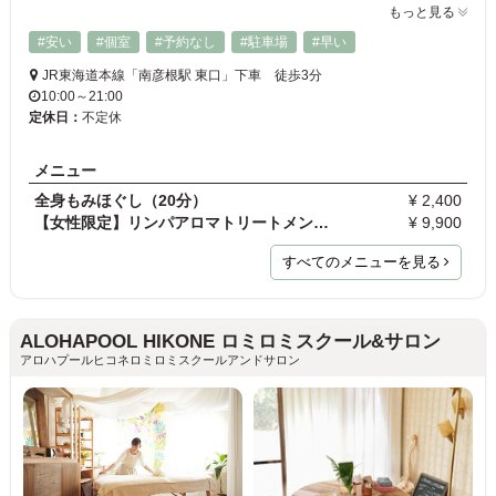
もっと見る
#安い
#個室
#予約なし
#駐車場
#早い
JR東海道本線「南彦根駅 東口」下車 徒歩3分
10:00～21:00
定休日：
不定休
メニュー
全身もみほぐし（20分）
¥ 2,400
【女性限定】リンパアロマトリートメント（65分）
¥ 9,900
すべてのメニューを見る
ALOHAPOOL HIKONE ロミロミスクール&サロン
アロハプールヒコネロミロミスクールアンドサロン