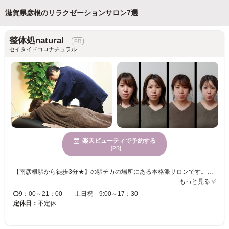
滋賀県彦根のリラクゼーションサロン7選
整体処natural
セイタイドコロナチュラル
楽天ビューティで予約する
[PR]
【南彦根駅から徒歩3分★】の駅チカの場所にある本格派サロンです。駐車場も完備しておりますので、お車でお越しの方もスムーズなご来店が可能となっております。経験、知識ともに豊富で確かな腕を持つスタッフが時間をかけてじっくりとカウンセリングを行い、丁寧に施術いたします！ご質問、ご相談は何なりとお申し付けください。 当店看板メニューは二つ、一つ目は高額エステやコルギでも改善しないむくみやフェイスラインの悩みにも有効な【小顔矯正】です。 もう１つはどこに行っても良くならない慢性的な肩こりや腰痛をことごとく改善する【根本改善整体】です。 是非一度お試しください♪日頃溜めこんだ身体の疲れを取り除き、心身共にリフレッシュしませんか？「21時まで」営業しておりますので、お仕事帰りにお気軽にお越しくださいね。＜メンズのお客様も大歓迎＞皆様にお会いできることを、心より楽しみにしております。
もっと見る
9：00～21：00 土日祝 9:00～17：30
定休日：
不定休