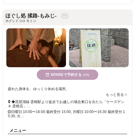
ほぐし処 揉路-もみじ-
ホグシドコロ モミジ
EPARKで予約する
[PR]
疲れた身体を、ゆっくり休める場所。
もっと見る
◆琵琶湖線 彦根駅より徒歩でお越しの場合東口を出たら「ケーズデン
キ 彦根店」…
日曜日:10:00〜16:00 最終受付 15:00, 月曜日:10:00〜16:30 最終受付 1
5:30, 火…
メニュー