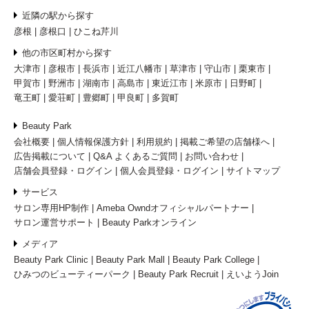
近隣の駅から探す
彦根
彦根口
ひこね芹川
他の市区町村から探す
大津市
彦根市
長浜市
近江八幡市
草津市
守山市
栗東市
甲賀市
野洲市
湖南市
高島市
東近江市
米原市
日野町
竜王町
愛荘町
豊郷町
甲良町
多賀町
Beauty Park
会社概要
個人情報保護方針
利用規約
掲載ご希望の店舗様へ
広告掲載について
Q&A よくあるご質問
お問い合わせ
店舗会員登録・ログイン
個人会員登録・ログイン
サイトマップ
サービス
サロン専用HP制作
Ameba Owndオフィシャルパートナー
サロン運営サポート
Beauty Parkオンライン
メディア
Beauty Park Clinic
Beauty Park Mall
Beauty Park College
ひみつのビューティーパーク
Beauty Park Recruit
えいようJoin