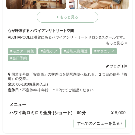
もっと見る
心が呼吸する ハワイアンリトリート空間
ALOHAPOOLは滋賀にあるハワイアンリトリートサロン&スクールです。日々変化するお一人ずつの体調に合わせて解剖学に基づいた本場ハワイ島のロミロミ技術と呼吸法で心と身体両方への深いリラクゼーションをご提供いたします。
もっと見る
#モニター募集
#産後ケア
#芸能人御用達
#マタニティ
#当日予約
ブログ 1件
国道８号線『安食西』の交差点を琵琶湖側へ折れる。２つ目の信号『楡
町』の交差…
10:00-18:00(最終入店)
定休日：
不定休/年末年始 ＊HPにてご確認ください
メニュー
ハワイ島ロミロミ全身 (ショート) 60分
¥ 8,000
すべてのメニューを見る