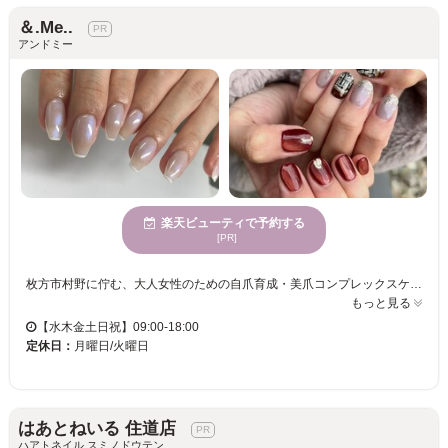
＆.Me..
アンドミー
楽天ビューティで予約する
[PR]
枚方市村野に佇む、大人女性のための自爪育成・美爪コンプレックスケア専門サロン【＆.Me...（アンドミー）】です。 「ネイルサロンは爪が綺麗な人が行く場所」と思っていませんか？当店はお爪に自信がある方ではなく、「自分の爪が嫌いだけど、本当は綺麗になりたい」と願うあなたのためのサロンです。 骨格や皮膚構造に基づいた丁寧な甘皮ウォーターケア、自爪を削らない優しい施術、そしてライフスタイルに合わせた無理のないホームケア指導のトリプルアプローチで、爪のピンクの部分を健康的で美しい縦長爪へと育てていきます。 看護師さんや保育士さんなど、お仕事柄ネイルができない方でも周囲にバレずにこっそり育てられる「自爪風の艶消し仕上げ」や、ジェルを使わないケアのみの育成プランもご用意しております。 他のお客様と顔を合わせることのない完全予約制の贅沢なプライベート空間で、経験豊富なネイリストがマンツーマンであなたのお悩みに寄り添います。爪を隠して過ごす毎日はもう終わり。指先から自信と笑顔を手に入れませんか？まずはお気軽にご相談ください。
もっと見る
【水木金土日祝】09:00-18:00
定休日：
月曜日/火曜日
はあとねいる 住道店
ハアトネイル スミノドウテン