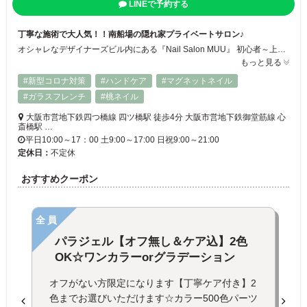
LINEで予約する
丁寧な施術で大人気！！南船場の隠れ家プライベートサロン♪
オシャレなデザイナーズビル内にある『Nail Salon MUU』 初心者～上級者の方まで幅広い施術法で皆様の指先をキレイに致します♪ お客様一人ひとりに合わせた丁寧なケアで、理想の指先を実現します。洗練された空間で、心地よい時間をお過ごしください。美しいネイルを通じて、自分らしさを引き出しましょう！
もっと見る
#新型コロナ対策
#ハンドケア
#マグネットネイル
#ガラスフレンチ
#桃ネイル
大阪市営地下鉄四つ橋線 四ツ橋駅 徒歩4分 大阪市営地下鉄御堂筋線 心
斎橋駅 …
平日10:00～17：00 土9:00～17:00 日祝9:00～21:00
定休日：
不定休
おすすめクーポン
全員
パラジェル【オフ無し＆ケア込】2色
OK☆ワンカラーorグラデーション
オフがない方限定になります【丁寧ケア付き】2
色までお選びいただけます☆カラー500色パーツ