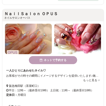
ＮａｉｌＳａｌｏｎ ＯＰＵＳ
ネイルサロンオーパス
ネットで予約する
一人ひとりにあわせたネイル♡
お客様がその時その瞬間にイメージするデザインを提供いたします♪施術が終わった後、幸せな気分になって頂ければ幸いです♡皆様にとって、【OPUS】がライフワークに一部や安らぎの空間になれればと思っております☆ミ
もっと見る
阪急梅田駅（茶屋町口）
平日：12時～（最終受付19時） 土日祝：11時～（最終受付18時）
定休日：
月曜日