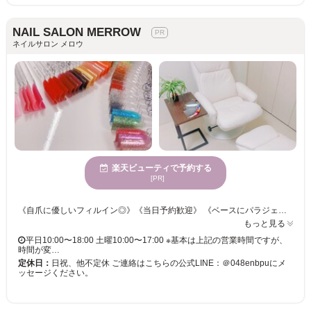
NAIL SALON MERROW
ネイルサロン メロウ
楽天ビューティで予約する
[PR]
《自爪に優しいフィルイン◎》《当日予約歓迎》 《ベースにパラジェルを使用》 お爪に優しいベースジェル、パラジェルでフィルイン施術させていただくため、 お爪の負担を少なくしてネイルを楽しんでいただけます♪ 爪の状態をみて、日々のケアやお爪の健康もサポートし、 いつまでも綺麗な手元足元になるようアドバイスさせていただきます！ 忙しい日々を忘れてゆったりまったりネイル体験をしませんか？
もっと見る
平日10:00〜18:00 土曜10:00〜17:00 ※基本は上記の営業時間ですが、
時間が変…
定休日：
日祝、他不定休 ご連絡はこちらの公式LINE：＠048enbpuにメ
ッセージください。