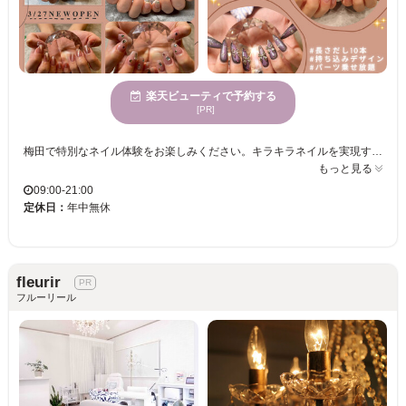
楽天ビューティで予約する
[PR]
梅田で特別なネイル体験をお楽しみください。キラキラネイルを実現するための豊富なメニューが揃う当サロンでは、新規オープン記念の特別価格でご利用いただけます。どなたでも予約しやすく、忙しい日々の中でも気軽に立ち寄れます。カラー2色まで無料のサービスや、持ち込みデザイン、ニュアンス・ワンホン・韓国風のデザインが充実。大人気のマグネットネイルから、お仕事にぴったりのシンプルネイル、特別な日のためのブライダルネイルまで選び放題。初回および自店オフがずっと無料で、プチプライスだから何度も通えます。長さ出しも￥400～、アクセントのパーツは乗せ放題、この好機を見逃さないでください。皆さまのご来店を心よりお待ちしております。
もっと見る
09:00-21:00
定休日：
年中無休
fleurir
フルーリール