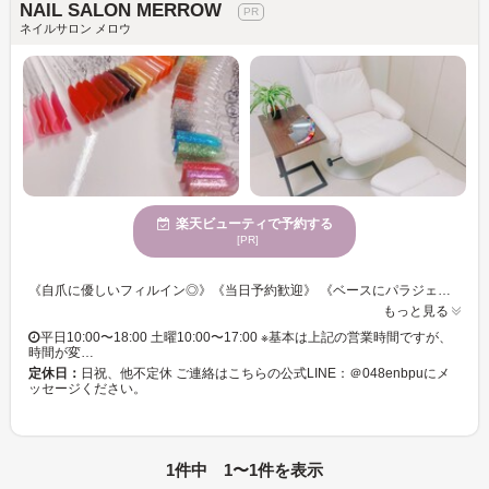
NAIL SALON MERROW
ネイルサロン メロウ
楽天ビューティで予約する
[PR]
《自爪に優しいフィルイン◎》《当日予約歓迎》 《ベースにパラジェルを使用》 お爪に優しいベースジェル、パラジェルでフィルイン施術させていただくため、 お爪の負担を少なくしてネイルを楽しんでいただけます♪ 爪の状態をみて、日々のケアやお爪の健康もサポートし、 いつまでも綺麗な手元足元になるようアドバイスさせていただきます！ 忙しい日々を忘れてゆったりまったりネイル体験をしませんか？
もっと見る
平日10:00〜18:00 土曜10:00〜17:00 ※基本は上記の営業時間ですが、
時間が変…
定休日：
日祝、他不定休 ご連絡はこちらの公式LINE：＠048enbpuにメ
ッセージください。
1件中 1〜1件を表示