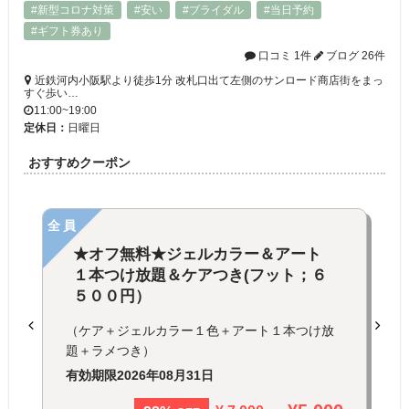
#新型コロナ対策
#安い
#ブライダル
#当日予約
#ギフト券あり
口コミ 1件
ブログ 26件
近鉄河内小阪駅より徒歩1分 改札口出て左側のサンロード商店街をまっ
すぐ歩い…
11:00~19:00
定休日：
日曜日
おすすめクーポン
全員
★オフ無料★ジェルカラー＆アート
１本つけ放題＆ケアつき(フット；６
５００円）
（ケア＋ジェルカラー１色＋アート１本つけ放
題＋ラメつき）
有効期限
2026年08月31日