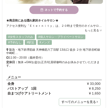
ネットで予約する
★商店街にある隠れ家的ネイルサロン★
アクセス便利な「Ｅｔｅｒｎｉｔｙ」は、２０時まで受付のネイルサロン！！仕事帰りでも楽に通えます☆白が基調の店内は、大きなシャンデリアが光るゴージャスな空間♪日常から離れて、ゆったりリラックスできますよ◎ぜひ、ご来店下さい♪
もっと見る
#女性スタッフのみ
#個人サロン・プライベートサロン
#予約なし
#駅近
#メンズ
阪急・地下鉄堺筋線 天神橋筋六丁目駅 13出口 徒歩 ２分 地下鉄谷町線
中崎町…
11:00～20:00（最終受付）
定休日：
無休 ※GW/お盆/お正月/社員研修時のみお休みさせていただきま
す。
メニュー
全身
¥ 33,000
バストアップ 1回
¥ 8,250
自まつげケアトリートメント
¥ 1,650
すべてのメニューを見る