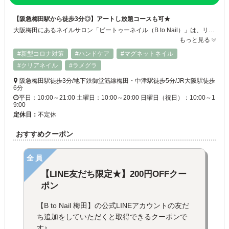
【阪急梅田駅から徒歩3分◎】アートし放題コースも可★
大阪梅田にあるネイルサロン「ビートゥーネイル（B to Nail）」は、リラックスできる空間で上質なネイルサービスを提供するサロンです。阪急梅田駅から徒歩3分に位置し、アクセスも良好。忙しい日常の中で、少しの時間を使って心地よく過ごすことができます★
もっと見る
#新型コロナ対策
#ハンドケア
#マグネットネイル
#クリアネイル
#ラメグラ
阪急梅田駅徒歩3分/地下鉄御堂筋線梅田・中津駅徒歩5分/JR大阪駅徒歩
6分
平日：10:00～21:00 土曜日：10:00～20:00 日曜日（祝日）：10:00～1
9:00
定休日：
不定休
おすすめクーポン
全員
【LINE友だち限定★】200円OFFクー
ポン
【B to Nail 梅田】の公式LINEアカウントの友だ
ち追加をしていただくと取得できるクーポンで
す♪