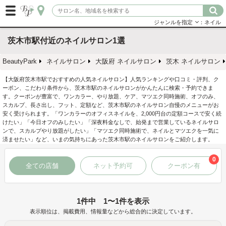
ジャンルを指定
：ネイル
茨木市駅付近のネイルサロン1選
BeautyPark
ネイルサロン
大阪府 ネイルサロン
茨木 ネイルサロン
【大阪府茨木市駅でおすすめの人気ネイルサロン】人気ランキングや口コミ・評判、ク
ーポン、こだわり条件から、茨木市駅のネイルサロンがかんたんに検索・予約できま
す。クーポンが豊富で、ワンカラー、やり放題、ケア、マツエク同時施術、オフのみ、
スカルプ、長さ出し、フット、定額など、茨木市駅のネイルサロン自慢のメニューがお
安く受けられます。「ワンカラーのオフィスネイルを、2,000円台の定額コースで安く続
けたい」「今日オフのみしたい」「深夜料金なしで、始発まで営業しているネイルサロ
ンで、スカルプやり放題がしたい」「マツエク同時施術で、ネイルとマツエクを一気に
済ませたい」など、いまの気持ちにあった茨木市駅のネイルサロンをご紹介します。
0
全ての店舗
ネット予約可
クーポン有
1件中 1〜1件を表示
表示順位は、掲載費用、情報量などから総合的に決定しています。