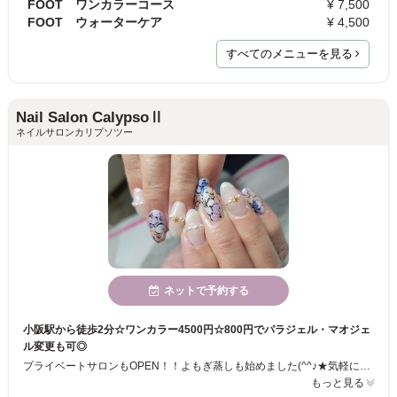
FOOT ワンカラーコース
¥ 7,500
FOOT ウォーターケア
¥ 4,500
すべてのメニューを見る
Nail Salon CalypsoⅡ
ネイルサロンカリプソツー
ネットで予約する
小阪駅から徒歩2分☆ワンカラー4500円☆800円でパラジェル・マオジェ
ル変更も可◎
プライベートサロンもOPEN！！よもぎ蒸しも始めました(^^♪★気軽にジェルネイル・スカルプチュアを楽しんでほしいからと嬉しいプライス設定！！そして細部まで丁寧なケアと高い技術だからこそ叶えてくれるハイセンスでキュートなデザインは◎。シンプル系～華やか系など今の気分に合わせた旬ネイルが楽しめます♪まき爪補正も人気です♪うるつやマオカラーのリピーター続出！！
もっと見る