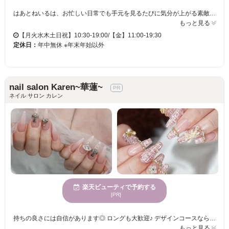
はあとねいるは、お忙しい日常でも手元を見るたびに気分が上がる素敵なネイルを提供しています。豊富なデザインやカラー変更が自由に選べるので、お気に入りのスタイルがきっと見つかります。新規のお客様や1ヶ月以内のリピートでオフ代がずっと無料なため、安心して通い続けることができます。 当サロンは、特別な日だけでなく日常も楽しめるネイルを提供し、日々の生活に小さな幸せを運びます。料金が明確な定額制なので、毎月のネイルも安心です。多様なデザインサンプルからシンプルからトレンドまで選べて、季節やイベントに合わせたネイルにぴったりです。駅近の好立地にあるため、お仕事やショッピングの合間にも立ち寄りやすく、高技術かつスピーディーな施術で忙しい方にも最適です。上質なネイル体験をぜひ感じてください。
もっと見る
【月火水木土日祝】10:30-19:00/【金】11:00-19:30
定休日：
年中無休 ※年末年始以外
nail salon Karen~華蓮~
ネイル サロン カレン
楽天ビューティで予約する
[PR]
持ちの良さには自信があります◎ ロングも大歓迎♪ デザインコースならマグネットなどの 特殊ジェルが無料で使い放題＼（＾o＾）／ どんな方でも持ちが良くしっかり最低1ヶ月は 問題なく付いて帰って来てくれていますので お悩みや修正して欲しいことは 何でもご相談ください パーツの種類も豊富でカラーはお客様に合った お気に入りのオリジナルカラーも作れます。 他には置いていない特殊材料も数多く入れていますので 是非、何でもご相談下さい 電子タバコでしたら喫煙OK！
もっと見る