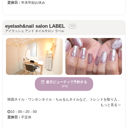
定休日：
年末年始お休み
eyelash&nail salon LABEL
アイラッシュ アンド ネイルサロン ラベル
楽天ビューティで予約する
[PR]
韓国ネイル・ワンホンネイル・ちゅるんネイルなど、トレンドを取り入れた大人可愛いデザインが人気♪ オフィスネイルからイベント・推し活ネイルまで、お客様一人ひとりに合わせた理想のデザインをご提案します。 持ち込みデザインも大歓迎◎ デザインが決まっていない方やネイルが初めての方も、丁寧なカウンセリングとマンツーマン施術で安心してお任せいただけます。 店内1階にはカフェ、2階にはアイラッシュ・ネイル、3階にはエステを併設。 美容をトータルで楽しめる複合ビューティーサロンです。ネイルの前後にカフェでゆったり過ごすのもおすすめです♪ 《完全キャッシュレス対応》 ※現金でのお支払いはご利用いただけません。クレジットカード・各種キャッシュレス決済をご利用ください。
もっと見る
10：00～20：00
定休日：
不定休