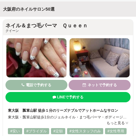
大阪府のネイルサロン50選
ネイル＆まつ毛パーマ Ｑｕｅｅｎ
クイーン
電話で予約する
ネットで予約する
LINEで予約する
東大阪 瓢箪山駅 徒歩１分のリーズナブルでアットホームなサロン
東大阪・瓢箪山駅徒歩1分のジェルネイル・まつ毛パーマ・ボディージュエリー・デコグッズのトータルビューティーサロンです♪ 日常のオシャレを気軽に楽しんで頂くこと、高い技術と満足度の高い接客を目指しており、お客様にも心地よい癒しと安らぎの空間を提供させていただいております☆ 気軽にお問合せください(^^)
もっと見る
#安い
#ブライダル
#定額
#女性スタッフのみ
#女性専用