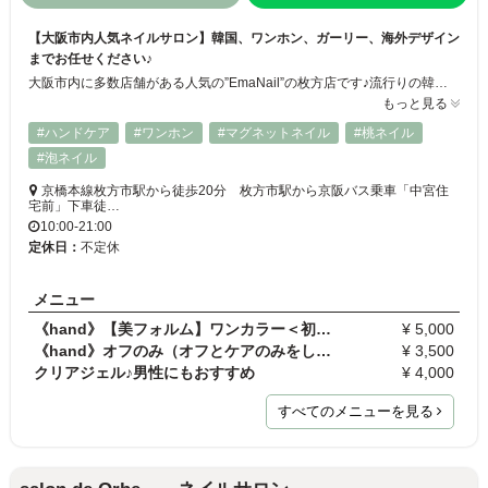
【大阪市内人気ネイルサロン】韓国、ワンホン、ガーリー、海外デザイン
までお任せください♪
大阪市内に多数店舗がある人気の”EmaNail”の枚方店です♪流行りの韓国ワンホンガーリーネイルから、シンプルデザインまでお任せください。ネットフリックス、ドリンクサービスでお客様にリラックスして頂けるような空間を提供しています♪ 一人一人に寄り添い、喜んで頂けるような接客を心がけています。初めての方でもご安心してお越しください。学割有ります。
もっと見る
#ハンドケア
#ワンホン
#マグネットネイル
#桃ネイル
#泡ネイル
京橋本線枚方市駅から徒歩20分 枚方市駅から京阪バス乗車「中宮住
宅前」下車徒…
10:00-21:00
定休日：
不定休
メニュー
《hand》【美フォルム】ワンカラー＜初回オフ無料＞
¥ 5,000
《hand》オフのみ（オフとケアのみをしたい方に）
¥ 3,500
クリアジェル♪男性にもおすすめ
¥ 4,000
すべてのメニューを見る