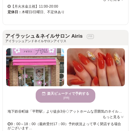
【月火水金土祝】11:00-20:00
定休日：
木曜日/日曜日、不定休あり
アイラッシュ＆ネイルサロン Airis
アイラッシュアンドネイルサロンアイリス
楽天ビューティで予約する
[PR]
地下鉄谷町線「平野駅」より徒歩3分◇アットホームな雰囲気のネイルサロン『Airis』では、シンプルネイルから五―ジャズなアートまで、幅広いデザインに対応しています。丁寧な施術で、モチの良さも抜群。高技術×クオリティの高い施術で、指先のおしゃれを楽しめるネイルをご提案致します。
もっと見る
9：00～18：00（最終受付17：00）予約状況よって早く閉店する場合
がございます…