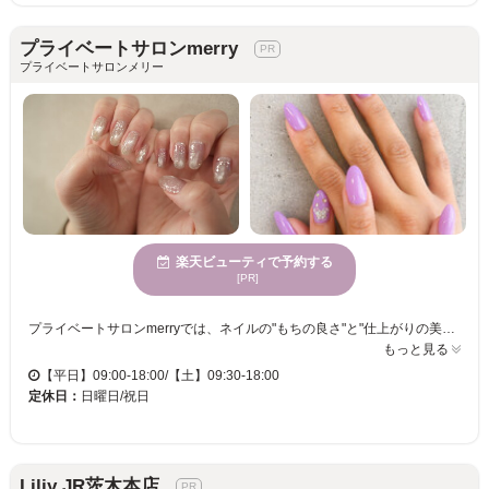
プライベートサロンmerry
プライベートサロンメリー
楽天ビューティで予約する
[PR]
プライベートサロンmerryでは、ネイルの"もちの良さ"と"仕上がりの美しさ"に特に力を入れています。ひと席だけの空間で、心身が休まる場所としてご利用いただけます。ネイルケアには特にこだわり、浮きにくい施術で約4週間、美しい指先を維持することが可能です。スタイリッシュで整ったネイルをお求めなら、ぜひ当店へ。“温活”を組み合わせたサービスは、内側も外側もキレイを目指すあなたを全面的にサポートします。お客様の幅広い年代に応じたサービスを提供し、穏やかなひとときを過ごせます。駐車場、個室完備ですので、お子様連れでも安心してお越しください。プライベートサロンmerryで、自分の時間に心が満たされる体験を。
もっと見る
【平日】09:00-18:00/【土】09:30-18:00
定休日：
日曜日/祝日
Liliy JR茨木本店