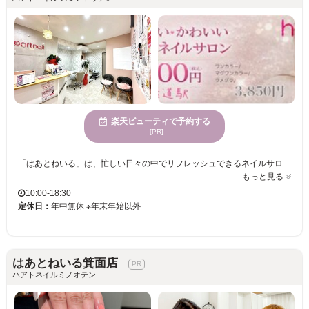
楽天ビューティで予約する
[PR]
「はあとねいる」は、忙しい日々の中でリフレッシュできるネイルサロンです。ふと手元を見るたびに気分が上がるようなデザインやカラーが豊富に揃っています。ネイルが特別な日だけでなく、日常を彩るものとして楽しめるよう、当サロンでは料金が明確な定額制を採用しています。これにより安心して毎月通っていただけます。幅広いデザインがあり、ご新規様や1ヶ月以内のリピートでオフ代がずっと無料の特典も♪住道駅すぐの便利な立地で、お仕事帰りやお買い物の合間にも気軽に立ち寄れます。「はあとねいる」で、日々の小さな“可愛い”を見つけてみませんか？トレンドのニュアンスネイルからシンプルなデザインまで、お手頃価格でネイルデビューにも最適です。最新のトレンドから定番デザインまで300種類以上のサンプルをご用意しておりますので、毎月新しいデザインをリーズナブルに楽しんでください。
もっと見る
10:00-18:30
定休日：
年中無休 ※年末年始以外
はあとねいる箕面店
ハアトネイルミノオテン