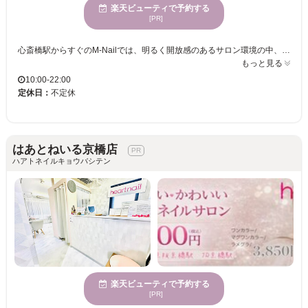
楽天ビューティで予約する
[PR]
心斎橋駅からすぐのM-Nailでは、明るく開放感のあるサロン環境の中、豊富なデザインの中から心に響くネイルをお楽しみいただけます。特に長さだしやスカルプならお任せください。お客様一人ひとりの個性を引き出すために、持ち込みデザインの対応も可能です。個室完備で、プライベートな空間での施術を受けたい方にもぴったり。お友達と一緒に来店し、ネイルを楽しむこともできます。さらに、ハンドとフットの同時施術も可能なため、時間を有効に使うことができ、多忙な方にも最適です。お直し期間を10日間設けているため、安心してご利用いただけるのも魅力の一つです。幅広い年齢の方々に愛されている当サロンで、自分だけの特別な時間をお過ごしください。
もっと見る
10:00-22:00
定休日：
不定休
はあとねいる京橋店
ハアトネイルキョウバシテン
楽天ビューティで予約する
[PR]