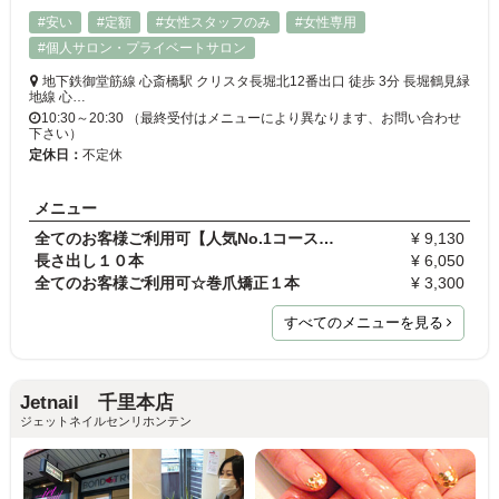
#安い
#定額
#女性スタッフのみ
#女性専用
#個人サロン・プライベートサロン
地下鉄御堂筋線 心斎橋駅 クリスタ長堀北12番出口 徒歩 3分 長堀鶴見緑
地線 心…
10:30～20:30 （最終受付はメニューにより異なります、お問い合わせ
下さい）
定休日：
不定休
メニュー
全てのお客様ご利用可【人気No.1コース】トレンドア…
¥ 9,130
長さ出し１０本
¥ 6,050
全てのお客様ご利用可☆巻爪矯正１本
¥ 3,300
すべてのメニューを見る
Jetnail 千里本店
ジェットネイルセンリホンテン