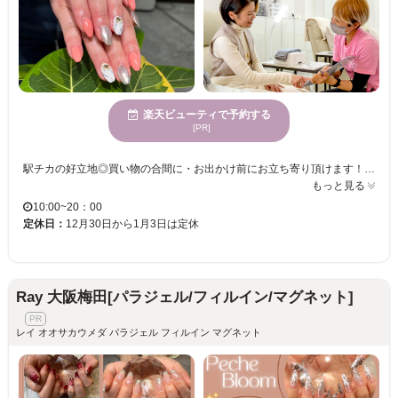
楽天ビューティで予約する
[PR]
駅チカの好立地◎買い物の合間に・お出かけ前にお立ち寄り頂けます！ 初めての方でも安心して体験できるメニューをご用意◎ お客様のプライバシーを重視した極上のプライベート空間☆ 確かな技術でお客様に合った指先に仕上げます☆理想の仕上がりを長く楽しみましょう☆ 330種類のデザインの中からお好きなデザインを選び、カラーを選ぶシステムです。ネイル初心者の方でもご希望にあったデザインをご提案いたしますので、ご安心ください☆
もっと見る
10:00~20：00
定休日：
12月30日から1月3日は定休
Ray 大阪梅田[パラジェル/フィルイン/マグネット]
レイ オオサカウメダ パラジェル フィルイン マグネット