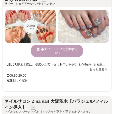
リリー ジェイアールイバラキホンテン
楽天ビューティで予約する
[PR]
Liliy JR茨木本店は、幅広いお客さまに利用いただける心身が休まる場所です。当店では、豊富なデザイン提案を行い、お客様一人一人の個性を引き出すことを目指しています。静かで穏やかな時間を過ごすことができる環境で、年齢を問わず様々な方に喜んでいただけるサービスを提供しています。プライベートサロンならではの個室完備で、周りを気にせず自由に過ごせる空間を提供。特に、デザインの幅広さには自信を持っており、トレンドを押さえつつ個性を大切にしたスタイルを実現いたします。日常の喧騒を忘れ、リフレッシュしながら理想のネイルを叶える場として、皆様のご来店を心よりお待ちしております。
もっと見る
09:30-20:00
定休日：
不定休
ネイルサロン Zina nail 大阪茨木【パラジェル/フィル
イン導入】
ネイルサロン ジーナネイル オオサカイバラキ パラジェル フィルイン