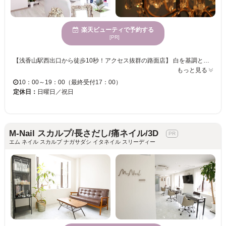
楽天ビューティで予約する
[PR]
【浅香山駅西出口から徒歩10秒！アクセス抜群の路面店】 白を基調とした、ふんわり落ち着くアットホームなプライベートサロン【fleurir（フルーリル）】です。 長年愛されているアート技術や提案力抜群のネイルに加え、現在は【アイメニュー】や【効果重視の美肌脱毛・光フェイシャル】まで幅広く対応したトータルビューティーサロンとして、多くのお客様にお越しいただいております。 ◆当店のこだわり◆ ・ネイル：爪に優しく、大人上品な定額＆ニュアンスデザイン ・アイ：丁寧なカウンセリングで理想を叶える、モチの良い似合わせ目元ケア ・脱毛：太い毛からうぶ毛までしっかりアプローチ！痛みが少なくスピーディー リラックスできる落ち着いた空間ですので、周りを気にせず「キレイ」と「癒し」を同時に欲張っていただけます。「忙しいけれど一箇所でトータルケアを済ませたい」「本気で効果を実感したい」という方は、ぜひ一度当店へお任せください。 皆様のご来店を心よりお待ちしております！
もっと見る
10：00～19：00（最終受付17：00）
定休日：
日曜日／祝日
M-Nail スカルプ/長さだし/痛ネイル/3D
エム ネイル スカルプ ナガサダシ イタネイル スリーディー