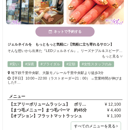
ネットで予約する
ジェルネイルを もっともっと気軽に♪【気軽に立ち寄れるサロン】
そんな想いから出来た『LEDジェルネイル』。リーズナブル＆スピーディがモットーの寄り道感覚で立ち寄って頂けるサロンです。魅力的で女性らしい手元を演出いたします。きっとお気に入りのデザインを見つけられるハズ★早くて安い！！爪にもやさしい『LEDジェルネイル』を是非お試し下さい。
もっと見る
#安い
#深夜
#ブライダル
#定額
#女性スタッフのみ
地下鉄千里中央駅、大阪モノレール千里中央駅より徒歩3分
【平日】 10:00～22:00（ラストオーダー21：00） →営業時間が伸びま
した!! …
メニュー
【エアリーボリュームラッシュ】 ボリューム 90分
¥ 12,100
【まつ毛メニュー】まつ毛パーマ 約45分
¥ 4,400
【オプション】フラットマットラッシュ
¥ 1,100
すべてのメニューを見る