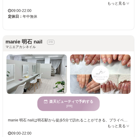
もっと見る
09:00-22:00
定休日：
年中無休
manie 明石 nail
マニエアカシネイル
楽天ビューティで予約する
[PR]
manie 明石 nailは明石駅から徒歩5分で訪れることができる、プライベートサロンです。静かで穏やかな時間を過ごせる環境の中で、自爪を傷めないフィルイン技術を使用し、ネイルアートを心ゆくまで楽しむことができます。特に持ち込みデザインの対応が可能で、お客様の「なりたい」を実現する豊富なメニューを取り揃えています。また、まつ毛や眉毛との同時施術も可能なので、忙しい方も効率よく美しさを追求できます。お客様の特別な時間をmanie 明石 nailでご堪能ください。幅広い年齢層の方に対応しており、お子様連れも歓迎です。
もっと見る
09:00-22:00