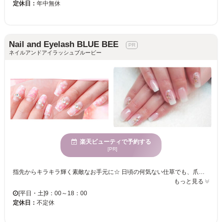
定休日：
年中無休
Nail and Eyelash BLUE BEE
ネイルアンドアイラッシュブルービー
楽天ビューティで予約する
[PR]
指先からキラキラ輝く素敵なお手元に☆ 日頃の何気ない仕草でも、爪がきれいだと上品になります♪ 「BLUE BEE」ではあなたに似合うネイルのご提案やキメ細かい施術で多くのお客様に満足頂いてます！ お客様のお好みのデザインをお聞きし、爪のケアや似合うカラーなどご提案します！ オフィスでのシンプルデザインやお呼ばれパーティでのゴージャスデザインなど何でもお任せください！！ スタッフの柔らかい雰囲気に包まれた明るい店内は、日頃の疲れを忘れてゆったりとくつろげるようなサロン♪
もっと見る
[平日・土]9：00～18：00
定休日：
不定休