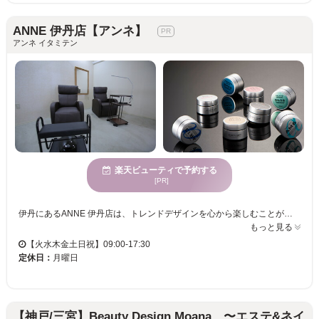
ANNE 伊丹店【アンネ】
アンネ イタミテン
楽天ビューティで予約する
[PR]
伊丹にあるANNE 伊丹店は、トレンドデザインを心から楽しむことができる場所です。私たちのサロンは、森林浴のようなナチュラルな空間でリラックスした時間を提供します。こちらでは、デザインを重視し、特に爪に優しい『パラジェル』を使用しているため、自爪を削らずに健康的なネイルを維持できます。これにより、長く美しいネイルをお楽しみいただけるのが魅力です。さらに、多様な年代のお客様に対応しており、デザインのバリエーションが豊富で、どんな方でも理想のネイルを実現できます。お子様連れの方も歓迎し、駐車場を完備しているため、お車でのアクセスも簡単です。健康と美しさを両立し、心から満足できるネイル体験をANNEでお楽しみください。
もっと見る
【火水木金土日祝】09:00-17:30
定休日：
月曜日
【神戸/三宮】Beauty Design Moana 〜エステ&ネイ