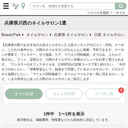
ジャンルを指定
：ネイル
兵庫県川西のネイルサロン1選
BeautyPark
ネイルサロン
兵庫県 ネイルサロン
川西 ネイルサロン
【兵庫県川西でおすすめの人気ネイルサロン】人気ランキングや口コミ・評判、クーポ
ン、こだわり条件から、川西のネイルサロンがかんたんに検索・予約できます。クーポ
ンが豊富で、ワンカラー、やり放題、ケア、マツエク同時施術、オフのみ、スカルプ、
長さ出し、フット、定額など、川西のネイルサロン自慢のメニューがお安く受けられま
す。「ワンカラーのオフィスネイルを、2,000円台の定額コースで安く続けたい」「今日
オフのみしたい」「深夜料金なしで、始発まで営業しているネイルサロンで、スカルプ
やり放題がしたい」「マツエク同時施術で、ネイルとマツエクを一気に済ませたい」な
ど、いまの気持ちにあった川西のネイルサロンをご紹介します。
0
全ての店舗
ネット予約可
クーポン有
1件中 1〜1件を表示
表示順位は、掲載費用、情報量などから総合的に決定しています。