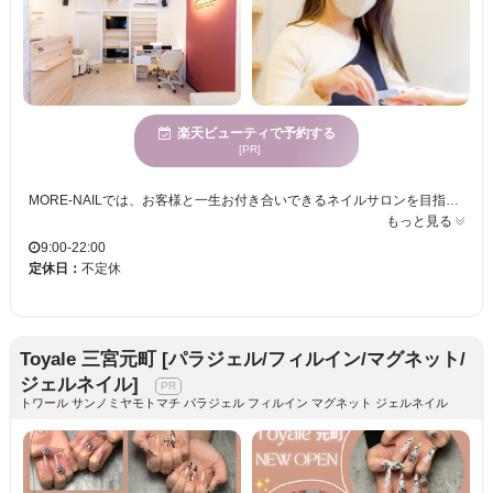
楽天ビューティで予約する
[PR]
MORE-NAILでは、お客様と一生お付き合いできるネイルサロンを目指しております★アートに特化しており、持ち込みデザインも可能なため、自分だけのオリジナルネイルを楽しめます。さらに、多彩なカラーやパーツとデザインが揃っているので、豊富な選択肢からお好みのスタイルを見つけることができます。パラジェルを導入しており、爪への優しいケアを実現。さらに上質に洗練されたプライベート空間を提供できるよう心掛けておりますので、心身が休まる場所としてお過ごしいただけます。また、明るいスタッフが丁寧に対応し、手厚い接客で安心して施術を受けていただけます。多様な年齢向けのサービスを提供しているMORE-NAILで、あなたの理想の美しさを手元に取り入れてみませんか。きっと満足するひと時をお過ごしいただけます。 口コミは脅威の4.92★★★★★ご来店お待ち致しております♪
もっと見る
9:00-22:00
定休日：
不定休
Toyale 三宮元町 [パラジェル/フィルイン/マグネット/
ジェルネイル]
トワール サンノミヤモトマチ パラジェル フィルイン マグネット ジェルネイル