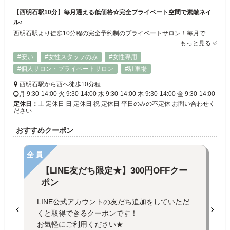
【西明石駅10分】毎月通える低価格☆完全プライベート空間で素敵ネイ
ル♪
西明石駅より徒歩10分程の完全予約制のプライベートサロン！毎月でも通えるネイルサロンを目指し、可能な限りの低価格でご提供しています★完全マンツーマン施術で丁寧な仕上がりに♪自宅で出来るケアの仕方もお教えするのできれいな手元が長持ちします◎シンプルなデザインから特別な日用のデザインまでお客様の理想のお手元を叶えます☆
もっと見る
#安い
#女性スタッフのみ
#女性専用
#個人サロン・プライベートサロン
#駐車場
西明石駅から西へ徒歩10分程
月 9:30-14:00 火 9:30-14:00 水 9:30-14:00 木 9:30-14:00 金 9:30-14:00
定休日：
土 定休日 日 定休日 祝 定休日 平日のみの不定休 お問い合わせく
ださい
おすすめクーポン
全員
【LINE友だち限定★】300円OFFクー
ポン
LINE公式アカウントの友だち追加をしていただ
くと取得できるクーポンです！
お気軽にご利用ください★