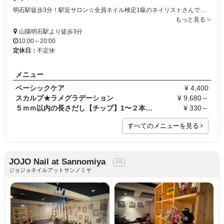
明石駅徒歩3分！駅近サロン☆全員ネイル検定1級のネイリストさんでお手頃な価格になっています◇アートの種類もが豊富なのでデザインにお悩みの方気軽にご相談ください♪持ちの良さ抜群ですよ☆ミ
もっと見る
山陽明石駅より徒歩3分
10:00～20:00
定休日：
不定休
メニュー
ベーシックケア
¥ 4,400
スカルプ★ラメグラデーション
¥ 9,680～
５ｍｍ以内の長さだし【チップ】1〜２本＊単品不可
¥ 330～
すべてのメニューを見る
JOJO Nail at Sannomiya
ジョジョネイルアットサンノミヤ