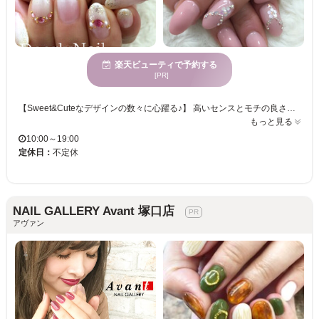
楽天ビューティで予約する
[PR]
【Sweet&Cuteなデザインの数々に心躍る♪】 高いセンスとモチの良さにこだわった技術が光るあなたのためのオンリーワンサロン☆ゆったり落ち着いた空間でネイルを楽しみたい方にピッタリ！細部まで綺麗な仕上がりの自慢の指先に♪ 【"どんなデザインにしよう…"ご相談もお気軽に！】 アートが豊富でとにかくセンス良し！季節や気分にあわせて毎月可愛いネイルで女子力UP♪提案力も高いので迷ってる方は是非相談してみて♪親しみやすいスタッフだから、親切・丁寧に応対してくれます◎ 【心者さんや料金が気になる方も安心のメニュー♪】 ネイル慣れしているオシャレ女子を虜にする人気サロン。思わずホレボレしてしまう、女の子らしくて可愛いデザインの数々も必見です☆もちろんネイルサロンデビューにももってこい！細部まで丁寧で綺麗な仕上がりとモチの良さに感動★お気軽にお越し下さい。
もっと見る
10:00～19:00
定休日：
不定休
NAIL GALLERY Avant 塚口店
アヴァン