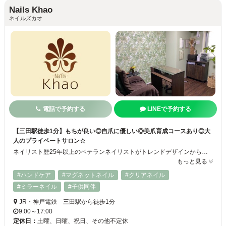
Nails Khao
ネイルズカオ
電話で予約する
LINEで予約する
【三田駅徒歩1分】もちが良い◎自爪に優しい◎美爪育成コースあり◎大
人のプライベートサロン☆
ネイリスト歴25年以上のベテランネイリストがトレンドデザインから美爪育成まで叶える大人のためのプライベートネイルサロンです。オフはフィルイン1層のこしで爪への負担を最小限にしています。豊富なカラーを取り揃えているので、お持ちこみのデザインもよりご希望に近いデザインに◎爪にコンプレックスをお持ちの方のためのケアメニューもご用意！お子様連れの方も大歓迎です♪
もっと見る
#ハンドケア
#マグネットネイル
#クリアネイル
#ミラーネイル
#子供同伴
JR・神戸電鉄 三田駅から徒歩1分
9:00～17:00
定休日：
土曜、日曜、祝日、その他不定休