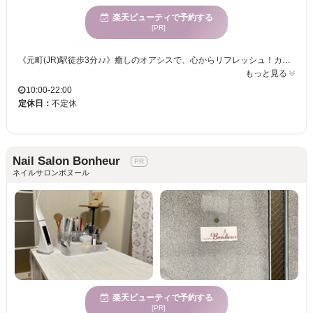
楽天ビューティで予約する
[PR]
《元町(JR)駅徒歩3分♪♪》癒しのオアシスで、心からリフレッシュ！カウンセリングのエキスパートがあなたのニーズに寄り添う安心感！すべての世代に愛される、幅広い層向けサロン！個室完備で子連れでも安心！多彩な決済方法で快適に☆ Color nailは、多様な年齢のお客様に愛されるネイルサロンです。私たちは一人ひとりの魅力を最大限に引き出すため、マンツーマンの丁寧なカウンセリングと施術を行っています。心身が休まる場所で、お客様に笑顔と心地良さを提供することを目指しています。お子様連れのお客様も歓迎し、個室での施術も可能ですので、安心してお越しください。良心的な価格で、多くのお客様にネイルを楽しんでいただけるサロンを心掛けています。さまざまな決済方法も対応していますので、お会計もスムーズです。自然の温もりが感じられるColor nailで、特別な時間を過ごしませんか。
もっと見る
10:00-22:00
定休日：
不定休
Nail Salon Bonheur
ネイルサロンボヌール
楽天ビューティで予約する
[PR]