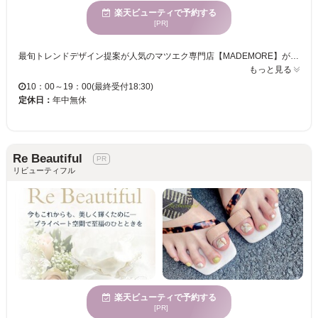
楽天ビューティで予約する
[PR]
最旬トレンドデザイン提案が人気のマツエク専門店【MADEMORE】がネイルもマツエクもできる【petite】をOPEN！！姫路駅徒歩２分と駅近で好立地♪ネイルとマツエクの同時施術も可能◎自分にぴったりの最旬トレンドデザインで目元も指先もとびっきり可愛く！ 白を基調とした清潔感ある店内は開放的で明るい日差しが心地良い空間でリラックスできます♪4000円以下のメニューがあるのでリーズナブルな値段でオシャレを♪シンプル×オシャレ可愛いデザインならプティット♪夏のイメチェンもお任せ【ワンカラーorグラデ￥3,980】 オフィス、育児、家事にも対応できるナチュラル×最旬トレンドデザインを提案！！可愛いデザインも良心価格☆自爪に優しいジェルを使用し安全性を重視した丁寧な施術♪フットネイルで足元がオシャレに♪お仕事でネイルができない方も気分UP！ 爪の長さや形、デザインなどのカウンセリングを丁寧してくれます☆多数のネイルサンプルをご用意しており、持ち込みのデザインも可能です！ あなたの『なりたい』を表現できる♪初めての方も気軽に足を運んでみて☆
もっと見る
10：00～19：00(最終受付18:30)
定休日：
年中無休
Re Beautiful
リビューティフル
楽天ビューティで予約する
[PR]