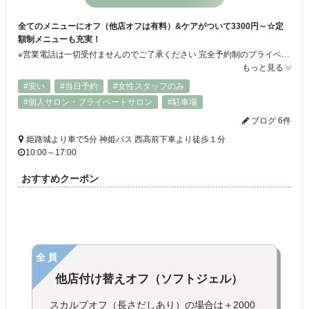
全てのメニューにオフ（他店オフは有料）&ケアがついて3300円～☆定
額制メニューも充実！
※営業電話は一切受付ませんのでご了承ください 完全予約制のプライベートネイルサロンです！気兼ねなくゆったりとお寛ぎ頂けます♪毎日育児や仕事で中々ネイルが出来ない方、ネイルは高いし…と思われているお客様必見★当サロンは、リーズナブルな価格でご提供させて頂いております。どうぞお気軽にご来店下さい。定額制ネイルは、80種類以上のサンプルをご用意しております！
もっと見る
#安い
#当日予約
#女性スタッフのみ
#個人サロン・プライベートサロン
#駐車場
ブログ 6件
姫路城より車で5分 神姫バス 西高前下車より徒歩１分
10:00～17:00
おすすめクーポン
全員
他店付け替えオフ（ソフトジェル）
スカルプオフ（長さだしあり）の場合は＋2000