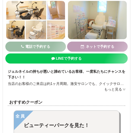
電話で予約する
ネットで予約する
LINEで予約する
ジェルネイルの持ちが悪いと諦めているお客様、一度私たちにチャンスを
下さい！！
当店のお客様のご来店は約1ヶ月周期。激安サロンでも、クイックサロンではありませんが、化粧品登録された製品をできる限り使い、安心安全を一番に考えています。流行を取り入れつつも品のあるデザインをご用意しております。 他店で3日で取れたお客様も当店のジェルは3週間持ち、状態をみて更に持ちが良くなるように工夫して施術します。できる限りお客様の自爪を大切にしたいと考え、フィルインも積極的に行います。
もっと見る
おすすめクーポン
全員
ビューティーパークを見た！