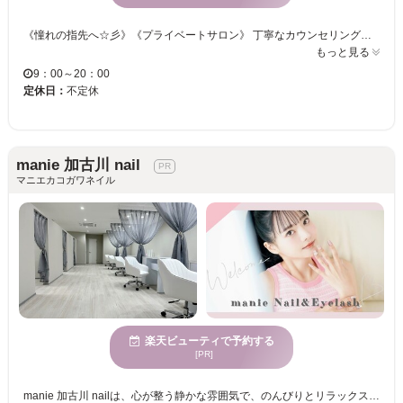
《憧れの指先へ☆彡》《プライベートサロン》 丁寧なカウンセリングでお客様と一緒に相談しながら、希望やイメージに沿って忠実に再現◎ 定番のシンプルデザイン☆旬のこだわりデザイン☆も自在に表現します！ 確かな技術でお客様に合った指先に仕上げます☆理想の仕上がりを長く楽しみましょう☆ 指先の印象をチェンジしませんか？お客様のご来店を心よりお待ちしております。
もっと見る
9：00～20：00
定休日：
不定休
manie 加古川 nail
マニエカコガワネイル
楽天ビューティで予約する
[PR]
manie 加古川 nailは、心が整う静かな雰囲気で、のんびりとリラックスした時間を過ごせる空間です。新規オープンしたこのサロンは、別府駅から車でわずか2分の便利な立地にあります。manieでは、まつ毛エクステやパリジェンヌラッシュリフト、黄金比アイブロウに加え、豊富なデザインのネイルアートし放題など、多彩なメニューで「なりたい自分」を実現できます。幅広い年齢の方に支持されているmanie 加古川 nailでは、個室での施術を通じて、落ち着いた雰囲気の中で高クオリティな仕上がりを楽しめます。駐車場完備で子連れのお客様も安心してご利用いただけますので、ぜひ一度気軽にお越しください。お気に入りの担当者を見つけて心身ともにリフレッシュするひとときをお過ごしください。