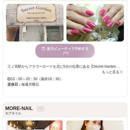
楽天ビューティで予約する
[PR]
三ノ宮駅からフラワーロードを北に5分の位置にある【Secret Garden】丁寧なカウンセリングでお客様1人ひとりに合ったカラーやデザインをご提案！！トレンドネイルからシンプルはもちろん、ブライダルネイルまで思わずお友達に自慢したくなるネイルをぜひ☆ 使用しているジェルもバイオジェルを使用しているので安心です◎また、個室でネイリストと1対1ですので、初めてのお客様も安心♪ 【Secret Garden】の由来は、一人ひとりのお客様を心からおもてなしをし、心からの感動と満足をしていただきたく、『あなただけのひみつの場所になりますように…』という意味が込められています。ですので、一人一人のお客様にできるだけ、ゆったりとリラックスをしていただけるように、お時間をいただいたおります。もちろんお急ぎの場合も、対応させていただいておりますのでご相談ください。あなただけの秘密の場所になりますように...☆
もっと見る
10：00～20：30（最終18：30）
定休日：
毎週月曜日
MORE-NAIL
モアネイル