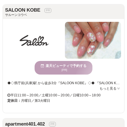
SALOON KOBE
サルーンコウベ
楽天ビューティで予約する
[PR]
◆◇県庁前(兵庫)駅 から徒歩3分『SALOON KOBE』◇◆ 『SALOON KOBE』は、ネイルサロン併設のヘアサロン☆いつも笑顔のたえないアットホームな雰囲気＊話しやすいスタイリストがお客様に丁寧にカウンセリング。なりたいイメージや髪のお悩みなど何でもお気軽にご相談してみてください♪ 店内は、アットホームな雰囲気・ゆったりと流れる時間でくつろげる空間。友達やご家族、あなたが大切な人達と、やさしく穏やかに過ごせます。流れる時間は、日常を忘れさせ、あなたの美しさへと変化をもたらせます☆ 『SALOON KOBE』のネイルは、さまざまなイメージをアートとしてキャッチし、その人らしいバランスやデザインを提案し、感性を引き出してくれます。自分だけのステキなネイルデザインを手に入れられます♪ 『SALOON KOBE』では、流行だけではなくライフワークや再現性を考慮したスタイルを提供してくれます。「あなただけの時間」を大切にしてくれる提案や技術にファンも多数！ 信頼できるサロンを探している方は是非一度足を運んでみてはいかがでしょうか♪
もっと見る
平日11:00～20:00／土曜10:00～20:00／日曜10:00～18:00
定休日：
月曜日／第3火曜日
apartment401.402