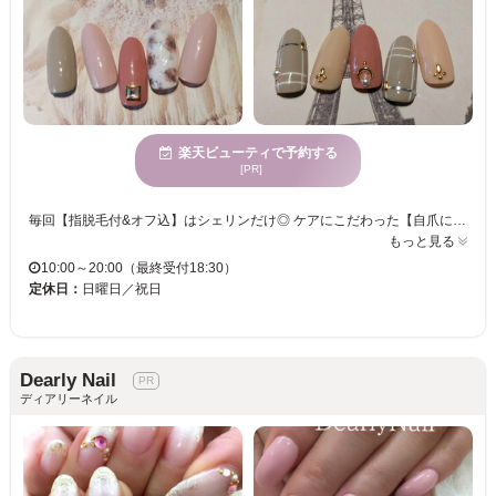
楽天ビューティで予約する
[PR]
毎回【指脱毛付&オフ込】はシェリンだけ◎ ケアにこだわった【自爪にやさしい施術】とモテカワデザインで支持を得る隠れ家サロン☆ 武庫之荘駅南口からスグ。ネイルに毎回サービスの【指脱毛】で最強毛穴レスな指先へ☆定番シンプルデザイン～最旬ネイルまで、トレンドや季節感を取り入れたデザインを豊富にご用意しております♪ 丁寧なカウンセリングであなたの希望をしっかり共有◎ 特に自爪が薄い、割れやすい、形が悪いなどの悩みを抱えた方、ネイルを続けながら自爪を整えていけることをご存知でしょうか？ベースジェルには安定定着の新素材BASEを使用。酸濃度を抑えて爪にダメージを与えません。トップジェルには黄ばみが少なく、つやと透明感が長持ちのハードジェルを使用することでキレイが続きます。 ネイルを続けながら自爪を傷めず、むしろ強くしながら形も整ってきますよ 併設の脱毛も経験者が選ぶ★細胞を活性化しコラーゲンを生成するから、美肌にも驚きの効果が実感できます◎ ご一緒に、大人気のお顔プレミアム脱毛も体験いただけます。ご連絡お待ちしております。
もっと見る
10:00～20:00（最終受付18:30）
定休日：
日曜日／祝日
Dearly Nail
ディアリーネイル