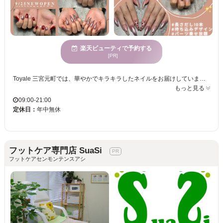
楽天ビューティで予約する
[PR]
Toyale 三宮元町では、華やかでキラキラしたネイルをお届けしています。初めての方も安心して試せる長さだしで、憧れの美しい縦長の指先に仕上げます。多彩なデザインが豊富に揃っており、トレンドを押さえたネイルが目の前に広がります。どんなシーンにも最適なデザインが見つかるはずです。また、初回オフ無料・自店オフもずっと無料なので、継続して通いやすいのも嬉しいポイントです。元町で指先からおしゃれを楽しみたい全ての方に理想を叶えるお手伝いをします。魅力的な指先をご一緒に作りましょう。ぜひご来店ください。
もっと見る
09:00-21:00
定休日：
年中無休
フットケア専門店 SuaSi
フットケアセンモンテンスアシ