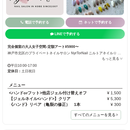
電話で予約する
ネットで予約する
LINEで予約する
完全個室の大人女子空間♪定額アート¥5900〜
神戸市北区のプライベートネイルサロン NyrTorNail ニルトアネイル☆ お爪へのダメージを最小限にジェルのもちを重視し数種類のジェルを使い分けてお客様に合ったジェルを使用します。 経験豊富なネイリストのプライベートサロンでゆったりとネイルをお楽しみください⭐︎
もっと見る
平日10:00-17:00
定休日：
土日祝日
メニュー
<ハンドorフット>他店ジェル付け替えオフ
¥ 1,500
【ジェルネイル<ハンド>】クリア
¥ 5,300
《ハンド》リペア（亀裂の修正） 1本
¥ 300
すべてのメニューを見る