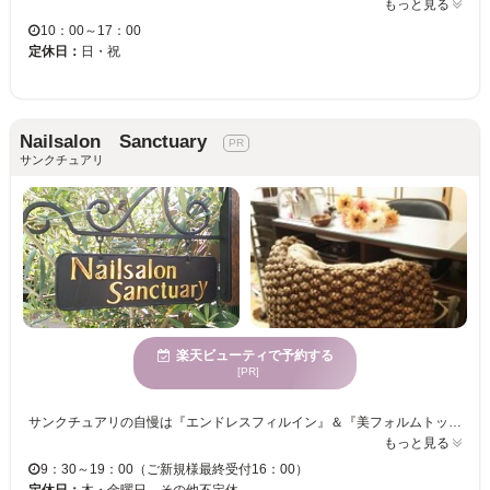
もっと見る
10：00～17：00
定休日：
日・祝
Nailsalon Sanctuary
サンクチュアリ
楽天ビューティで予約する
[PR]
サンクチュアリの自慢は『エンドレスフィルイン』＆『美フォルムトップ』そして『育爪(いくそう)』 必要最小限にしか爪を削らない、持ちの良い独自のジェルを使ったエンドレスフィルイン技法でお休み無しでジェルネイルを続けられます。他店で爪が薄くなってお休み中の方、オフが痛くて続けられなかった方が続々駆け込んでこられます。何年でも続けられるジェルネイル、まさにエンドレス！ 思わず「こんなの初めて！」と驚く美しい横顔・美フォルムトップ。 独自技術で美しく艶やかな爪に仕上げます。 美しいジェルネイルが長く続けられることで、自爪も健やかに育ちます。 リピーター様のほとんどが、自爪のピンクの部分が長くなったと実感されています。白い部分を全部切ってもまだ長く感じる、そんな嬉しい悲鳴も聞こえてます。 爪が短くて恥ずかしいとお悩みの方も、一歩勇気を出してサンクチュアリにご相談くださいね 現在好評のため、土日祝日のネット予約を停止しております。空き枠がある場合もございますので、ご希望の方はお電話にてお問合せください。
もっと見る
9：30～19：00（ご新規様最終受付16：00）