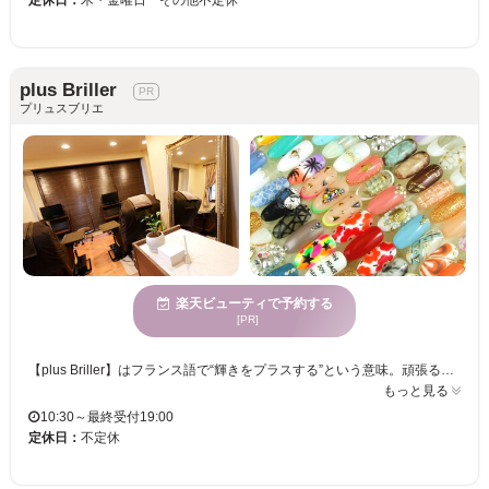
定休日：
木・金曜日 その他不定休
plus Briller
プリュスブリエ
楽天ビューティで予約する
[PR]
【plus Briller】はフランス語で“輝きをプラスする”という意味。頑張る女性にキラキラと輝き続けてほしいという願いからつけられました★ 【自爪に優しい】 ☆パラジェル使用。自爪を削らず施術が出来るので、ネイルを繰り返して爪が薄くなった方、期間限定でしかつけられない方、自爪が弱く痛めたくない方に◎ ☆深爪育成メニュー有。ネイルプランナー取得。かみ癖、むしり癖などでお困りの方は、ご相談お待ちしております。 JNECネイリスト検定１級 JNAジェル検定上級、JNAネイルサロン衛生管理士、ネイルプランナー保持者！！ リクライニングチェアに座りながらフットマッサージでリラックス効果ＵＰ◎
もっと見る
10:30～最終受付19:00
定休日：
不定休