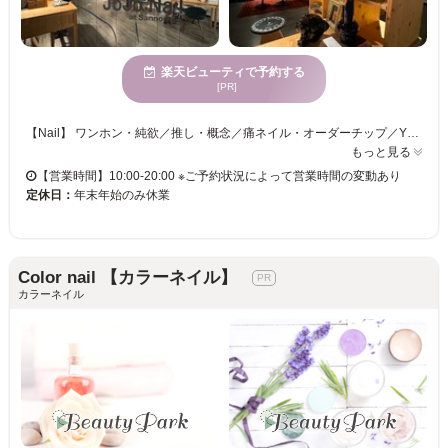
楽天ビューティで予約する
[PR]
【Nail】 ワンホン・純欲／推し・概念／痛ネイル・オーダーチップ／Y2K・韓国／ロング・チップ／シンプル・ニュアンス／ブライダル／海外・個性派 各ジャンルに特化したスタッフ6名が在籍✨持ち込みデザインも高再現で対応いたします 【ご予約について】 ご予約後、LINEで参考画像をお送りいただくと、当日までに専門スタッフがデザインをすり合わせます。複雑なオーダーほど真価を発揮します。 【Access】 山手幹線を渡り、みなと銀行の横の北野坂を登ります。 左手にローソンが見えたら手前を左折、角より2軒目にある赤煉瓦のビル（クラタ11号館）の2階（最上階）となります。 1階が骨董屋となっており、そちらの奥にお進みください。
もっと見る
【営業時間】10:00-20:00 ※ご予約状況によって営業時間の変動あり
定休日：
年末年始のみ休業
Color nail 【カラーネイル】
カラーネイル