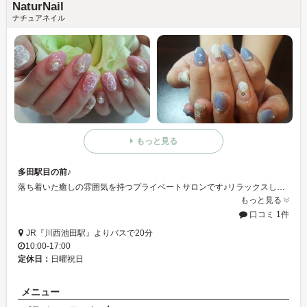
NaturNail
ナチュアネイル
もっと見る
多田駅目の前♪
落ち着いた癒しの雰囲気を持つプライベートサロンです♪リラックスしながら本格的なネイルを体験して下さい☆
もっと見る
口コミ 1件
JR『川西池田駅』よりバスで20分
10:00-17:00
定休日：
日曜祝日
メニュー