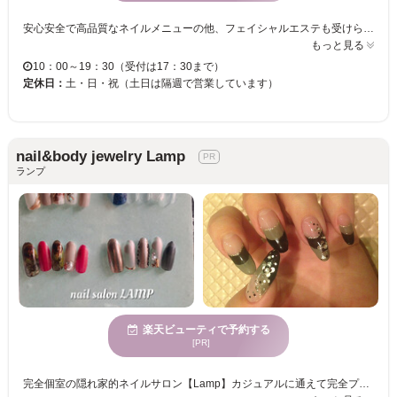
安心安全で高品質なネイルメニューの他、フェイシャルエステも受けられるビューティーサロン☆はじめての方でも緊張せずにゆったり過ごせる、アットホームな雰囲気が魅力のプライベートサロンです♪ 丁寧なカウンセリング＆高技術で、シンプル派にぴったりの上品でオシャレなネイルや、立体感のあるデザイン、グラデーション、ストーンでさりげなく華やかさをプラスしたりと、派手過ぎない大人ネイルで、あなたの指先を美しく仕上げてくれる☆忙しい方にオススメ☆ネイルとエステが同時にできるメニューあり◎ 普段使いのデザインから特別な日のネイルまで幅広く対応可能！ハンドもフットも思いのまま☆理想のネイルが叶う♪あなたも是非、『Re Beautiful』で、指先のオシャレを楽しみませんか？ ホームページは【リ・ビューティフル姫路】で検索☆ ネイルギャラリーはインスタもCHECK!
もっと見る
10：00～19：30（受付は17：30まで）
定休日：
土・日・祝（土日は隔週で営業しています）
nail&body jewelry Lamp
ランプ
楽天ビューティで予約する
[PR]
完全個室の隠れ家的ネイルサロン【Lamp】カジュアルに通えて完全プライベート空間です☆ていねいな施術と、完全個室、ゆったり空間が特長♪ 複数のネイルサロンで経験を積んでスキルを磨き、ネイルの艶・もちにこだわったていねいな施術をモットーに、居心地の良い空間づくりをご用意。 買い物前や買い物帰りなど、お子様連れの主婦の方々大歓迎。もちろん、学生さん、OLさんなどにもお好みのネイルをご提案！ お取り付けのみで、最短1時間、お時間を頂いております（個人差がございます）。 完全予約制＆お子様連れも歓迎★ご予約時に伝えて頂ければ、指定駅からの車送迎可能！また、時間外も対応可能ですので、お気軽にお問い合せください！