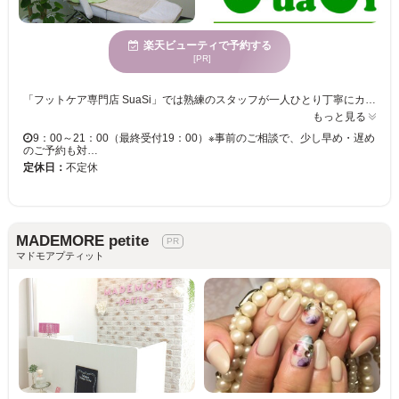
楽天ビューティで予約する
[PR]
「フットケア専門店 SuaSi」では熟練のスタッフが一人ひとり丁寧にカウンセリングを行います！専門店ならではの知識・技術でその人にあった施術を行い、お悩みの根本から症状を改善！理想の美しい素足に導きます♪ ＜【巻き爪本格改善コース】大好評のホームケアアドバイス有！＋足湯＞ その場しのぎで深爪にしたりサイズの大きい靴で過ごすのは巻き爪を悪化させる原因に！！当店の巻き爪改善コースでは、お客様の現在の症状や生活習慣に合わせて適切な施術を行い、長年悩んでいた巻き爪も改善へ導きます。また巻き爪を繰り返さないために、ホームケアのアドバイスも致します♪ 硬く、がさがさになったかかとでお悩みの方には＜本格角質ケア＞がオススメ！赤ちゃんのようなプルプルの肌に導きます☆巻き爪や角質など足のお悩みなら【フットケア専門店 SuaSi】へお気軽にお越し下さい♪
もっと見る
9：00～21：00（最終受付19：00）※事前のご相談で、少し早め・遅め
のご予約も対…
定休日：
不定休
MADEMORE petite
マドモアプティット