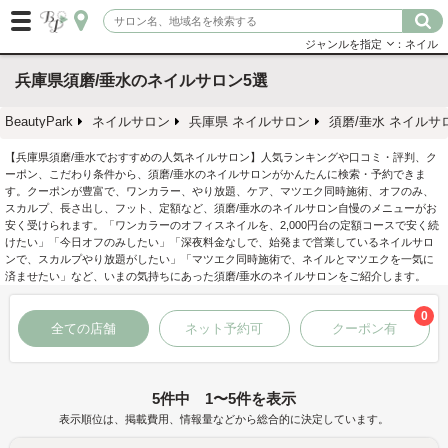
ジャンルを指定
：ネイル
兵庫県須磨/垂水のネイルサロン5選
BeautyPark
ネイルサロン
兵庫県 ネイルサロン
須磨/垂水 ネイルサ
【兵庫県須磨/垂水でおすすめの人気ネイルサロン】人気ランキングや口コミ・評判、ク
ーポン、こだわり条件から、須磨/垂水のネイルサロンがかんたんに検索・予約できま
す。クーポンが豊富で、ワンカラー、やり放題、ケア、マツエク同時施術、オフのみ、
スカルプ、長さ出し、フット、定額など、須磨/垂水のネイルサロン自慢のメニューがお
安く受けられます。「ワンカラーのオフィスネイルを、2,000円台の定額コースで安く続
けたい」「今日オフのみしたい」「深夜料金なしで、始発まで営業しているネイルサロ
ンで、スカルプやり放題がしたい」「マツエク同時施術で、ネイルとマツエクを一気に
済ませたい」など、いまの気持ちにあった須磨/垂水のネイルサロンをご紹介します。
0
全ての店舗
ネット予約可
クーポン有
5件中 1〜5件を表示
表示順位は、掲載費用、情報量などから総合的に決定しています。