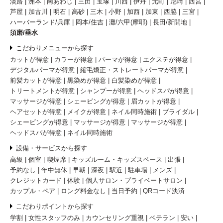
淡路
洲本
南あわじ
三田
宝塚
川西
伊丹
元町
尼崎
西宮
芦屋
加古川
明石
高砂
三木
小野
加西
加東
西脇
三宮
ハーバーランド/兵庫
岡本/住吉
灘/六甲(摩耶)
長田/新開地
須磨/垂水
こだわりメニューから探す
カットが得意
カラーが得意
パーマが得意
エクステが得意
デジタルパーマが得意
縮毛矯正・ストレートパーマが得意
前髪カットが得意
黒染めが得意
白髪染めが得意
トリートメントが得意
シャンプーが得意
ヘッドスパが得意
マッサージが得意
シェービングが得意
眉カットが得意
ヘアセットが得意
メイクが得意
ネイル同時施術
ブライダル
シェービングが得意
マッサージが得意
マッサージが得意
ヘッドスパが得意
ネイル同時施術
設備・サービスから探す
高級
個室
喫煙席
キッズルーム・キッズスペース
出張
予約なし
年中無休
早朝
深夜
駅近
駐車場
メンズ
クレジットカード
体験
個人サロン・プライベートサロン
カップル・ペア
ロング料金なし
当日予約
QRコード決済
こだわりポイントから探す
学割
女性スタッフのみ
カウンセリング重視
ベテラン
安い