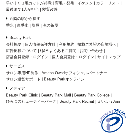
早い
くせ毛カットが得意
育毛・発毛
イケメン
カラーリスト
最後まで1人が担当
髪質改善
近隣の駅から探す
垂水
東垂水
塩屋
滝の茶屋
Beauty Park
会社概要
個人情報保護方針
利用規約
掲載ご希望の店舗様へ
広告掲載について
Q&A よくあるご質問
お問い合わせ
店舗会員登録・ログイン
個人会員登録・ログイン
サイトマップ
サービス
サロン専用HP制作
Ameba Owndオフィシャルパートナー
サロン運営サポート
Beauty Parkオンライン
メディア
Beauty Park Clinic
Beauty Park Mall
Beauty Park College
ひみつのビューティーパーク
Beauty Park Recruit
えいようJoin