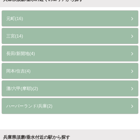
元町(16)
三宮(14)
長田/新開地(4)
岡本/住吉(4)
灘/六甲(摩耶)(2)
ハーバーランド/兵庫(2)
兵庫県須磨/垂水付近の駅から探す