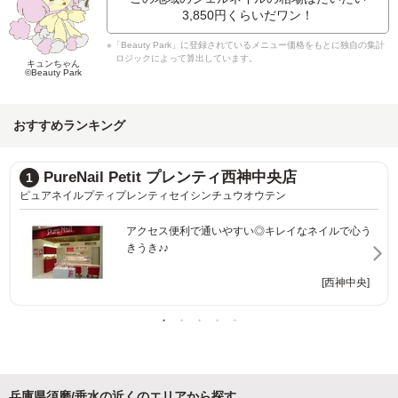
3,850円
くらいだワン！
※「Beauty Park」に登録されているメニュー価格をもとに独自の集計
ロジックによって算出しています。
キュンちゃん
©Beauty Park
おすすめランキング
PureNail Petit プレンティ西神中央店
1
ピュアネイルプティプレンティセイシンチュウオウテン
アクセス便利で通いやすい◎キレイなネイルで心う
きうき♪♪
[西神中央]
兵庫県須磨/垂水の近くのエリアから探す