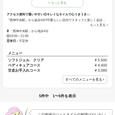
もっと見る
アクセス便利で通いやすい◎キレイなネイルで心うきうき♪♪
『西神中央駅』から徒歩4分!!可愛らしい店内でスタッフと楽しく会話をしながらネイルが出来る人気のサロン☆シンプル系から可愛い系・ゴテゴテ系までなんでもお任せ下さい！ハイクオリティーな技術を持ったスタッフが上品で綺麗な指先に仕上げます♪。*是非一度ご来店下さい◆
もっと見る
「西神中央駅」から地歩4分
10:00～21:00
定休日：
不定休
メニュー
ソフトジェル クリア
¥ 5,500
ペディキュアコース
¥ 4,400
甘皮お手入れコース
¥ 3,080
すべてのメニューを見る
5件中 1〜5件を表示
この地域のジェルネイルの相場はだいたい