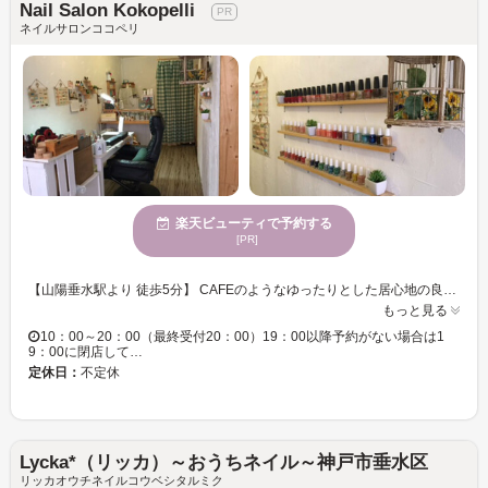
Nail Salon Kokopelli
ネイルサロンココペリ
楽天ビューティで予約する
[PR]
【山陽垂水駅より 徒歩5分】 CAFEのようなゆったりとした居心地の良いオシャレな空間で、贅沢なサロンタイムをお過ごしいただけます☆ 丁寧なカウンセリングで、1人1人に合ったカラーやデザインをご提案致します◎♪ ネイルが初めての方でも豊富なカラーとデザインの中から、あなたに合ったネイルをお探しいただけるので安心してご来店ください☆ 【大人女子におススメ】 シンプル／上品／華やかなデザイン多数♪お肌の色や普段の洋服のお好みに合わせて、流行先取りデザインや王道デザインの中からあなたの指先に似合うデザインの提案を致します☆ 思わず友達に自慢したくなるような指先をお楽しみくださいね♪ 自分らしく自分だけのオリジナルなデザイン、こだわりのあるデザインも楽しんで頂けるように、お客様と一緒に考えながらネイルを作り上げます♪
もっと見る
10：00～20：00（最終受付20：00）19：00以降予約がない場合は1
9：00に閉店して…
定休日：
不定休
Lycka*（リッカ）～おうちネイル～神戸市垂水区
リッカオウチネイルコウベシタルミク