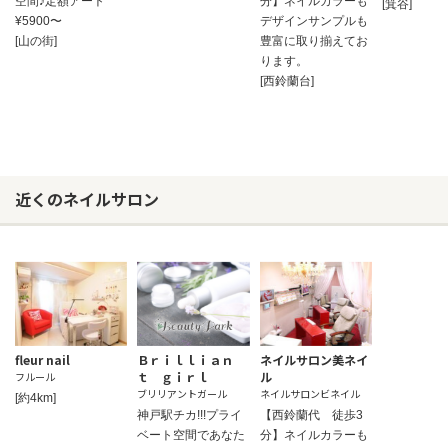
空間♪定額アート
分】ネイルカラーも
[箕谷]
¥5900〜
デザインサンプルも
[山の街]
豊富に取り揃えてお
ります。
[西鈴蘭台]
近くのネイルサロン
fleur nail
Ｂｒｉｌｌｉａｎ
ネイルサロン美ネイ
ｔ ｇｉｒｌ
ル
フルール
ブリリアントガール
ネイルサロンビネイル
[約4km]
神戸駅チカ!!!プライ
【西鈴蘭代 徒歩3
ベート空間であなた
分】ネイルカラーも