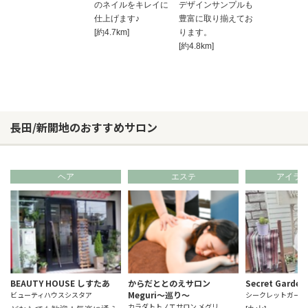
のネイルをキレイに
デザインサンプルも
仕上げます♪
豊富に取り揃えてお
[約4.7km]
ります。
[約4.8km]
長田/新開地のおすすめサロン
ヘア
エステ
アイラ
BEAUTY HOUSE しすたあ
からだととのえサロン
Secret Garden
Meguri～巡り～
ビューティハウスシスタア
シークレットガーデ
カラダトトノエサロン メグリ