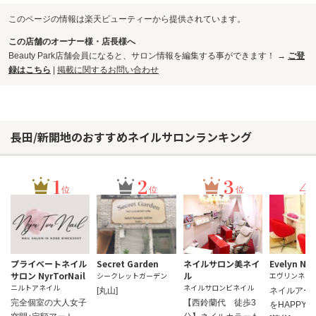
このページの情報は楽天ビューティーから提供されています。
この店舗のオーナー様・店長様へ
Beauty Park店舗会員になると、サロン情報を編集する事ができます！ →
ご登
録はこちら
|
掲載に関するお問い合わせ
長田/新開地のおすすめネイルサロンランキング
1
2
3
4
位
位
位
プライベートネイル
Secret Garden
ネイルサロン美ネイ
Evelyn Nai
サロン NyrTorNail
ル
シークレットガーデン
エヴリンネイ
ニルトアネイル
ネイルサロンビネイル
[丸山]
ネイルアー
完全個室の大人女子
【西鈴蘭代 徒歩3
をHAPPY