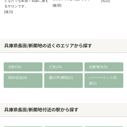
どなたでも歓迎！気楽に通え
[丸山]
[板宿]
るサロンです。
[湊川]
兵庫県長田/新開地の近くのエリアから探す
元町(16)
三宮(14)
須磨/垂水(5)
岡本/住吉(4)
灘/六甲(摩耶)(2)
ハーバーランド/兵
庫(2)
兵庫県長田/新開地付近の駅から探す