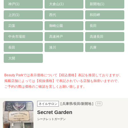
神戸(1)
大倉山(1)
新開地(1)
上沢(1)
西代
和田岬
苅藻
御崎公園
長田
中央市場前
高速神戸
高速長田
長田
湊川
兵庫
大開
Beauty Parkでは表示価格について【税込価格】表記を推奨しておりますが、
掲載店舗によっては【税抜価格】で表記されている店舗も御座いますので、
ご予約の際は価格のご確認を宜しくお願い致します。
[ 兵庫県/長田/新開地 ]
ネイルサロン
Secret Garden
シークレットガーデン