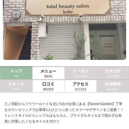
ヘアサロン
ネイルサロン
まつげサロン
エステサロン
リラクゼーションサロン
美容クリニック
トップ
メニュー
クーポン
カタログ
TOP
MENU
COUPON
CATALOG
スタッフ
口コミ
アクセス
採用情報
ヘアカタログ
STAFF
REVIEW
ACCESS
RECRUIT
ネイルカタログ
メンズカタログ
三ノ宮駅からフラワーロードを北に5分の位置にある【Secret Garden】丁寧
なカウンセリングでお客様1人ひとりに合ったカラーやデザインをご提案！！
トレンドネイルからシンプルはもちろん、ブライダルネイルまで思わずお友
達に自慢したくなるネイルをぜひ☆