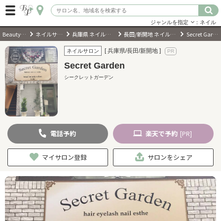
ジャンルを指定
：ネイル
BeautyPark
ネイルサロン
兵庫県 ネイルサロン
長田/新開地 ネイルサロン
Secret Garden
ログイン
[ 兵庫県/長田/新開地 ]
ネイルサロン
Secret Garden
会員登録
（無料）
シークレットガーデン
キーワード検索
ジャンルを選択
電話
予約
楽天
で予約
[PR]
キーワードで検索
マイサロン登録
サロンをシェア
近くのサロンを探す
現在地から探す