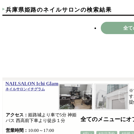
兵庫県姫路のネイルサロンの検索結果
全て
NAILSALON Ichi Glam
ネイルサロンイチグラム
※
す
提
アクセス：
姫路城より車で5分 神姫
全てのメニューにオ
バス 西高前下車より徒歩１分
営業時間：
10:00～17:00
#安い
#当日予約
#女性