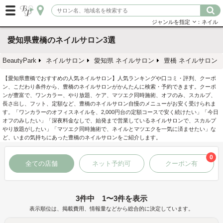
ジャンルを指定
：ネイル
愛知県豊橋のネイルサロン3選
BeautyPark
ネイルサロン
愛知県 ネイルサロン
豊橋 ネイルサロン
【愛知県豊橋でおすすめの人気ネイルサロン】人気ランキングや口コミ・評判、クーポ
ン、こだわり条件から、豊橋のネイルサロンがかんたんに検索・予約できます。クーポ
ンが豊富で、ワンカラー、やり放題、ケア、マツエク同時施術、オフのみ、スカルプ、
長さ出し、フット、定額など、豊橋のネイルサロン自慢のメニューがお安く受けられま
す。「ワンカラーのオフィスネイルを、2,000円台の定額コースで安く続けたい」「今日
オフのみしたい」「深夜料金なしで、始発まで営業しているネイルサロンで、スカルプ
やり放題がしたい」「マツエク同時施術で、ネイルとマツエクを一気に済ませたい」な
ど、いまの気持ちにあった豊橋のネイルサロンをご紹介します。
0
全ての店舗
ネット予約可
クーポン有
3件中 1〜3件を表示
表示順位は、掲載費用、情報量などから総合的に決定しています。