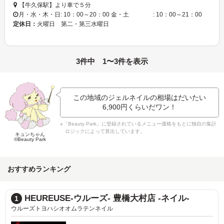
【牛久保駅】より車で５分
月・水・木・日: 10：00～20：00 金・土 : 10：00～21：00
定休日：
火曜日 第二・第三水曜日
3件中 1〜3件を表示
この地域のジェルネイルの相場はだいたい
6,900円
くらいだワン！
※「Beauty Park」に登録されているメニュー価格をもとに独自の集計
ロジックによって算出しています。
キュンちゃん
©Beauty Park
おすすめランキング
HEUREUSE-ウルーズ- 豊橋大村店 -ネイル-
1
ウルーズトヨハシオオムラテンネイル