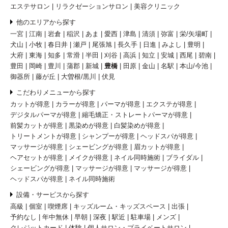
エステサロン
リラクゼーションサロン
美容クリニック
他のエリアから探す
一宮
江南
岩倉
稲沢
あま
愛西
津島
清須
弥富
栄/矢場町
犬山
小牧
春日井
瀬戸
尾張旭
長久手
日進
みよし
豊明
大府
東海
知多
常滑
半田
刈谷
高浜
知立
安城
西尾
碧南
豊田
岡崎
豊川
蒲郡
新城
豊橋
田原
金山
名駅
本山/今池
御器所
藤が丘
大曽根/黒川
伏見
こだわりメニューから探す
カットが得意
カラーが得意
パーマが得意
エクステが得意
デジタルパーマが得意
縮毛矯正・ストレートパーマが得意
前髪カットが得意
黒染めが得意
白髪染めが得意
トリートメントが得意
シャンプーが得意
ヘッドスパが得意
マッサージが得意
シェービングが得意
眉カットが得意
ヘアセットが得意
メイクが得意
ネイル同時施術
ブライダル
シェービングが得意
マッサージが得意
マッサージが得意
ヘッドスパが得意
ネイル同時施術
設備・サービスから探す
高級
個室
喫煙席
キッズルーム・キッズスペース
出張
予約なし
年中無休
早朝
深夜
駅近
駐車場
メンズ
クレジットカード
体験
個人サロン・プライベートサロン