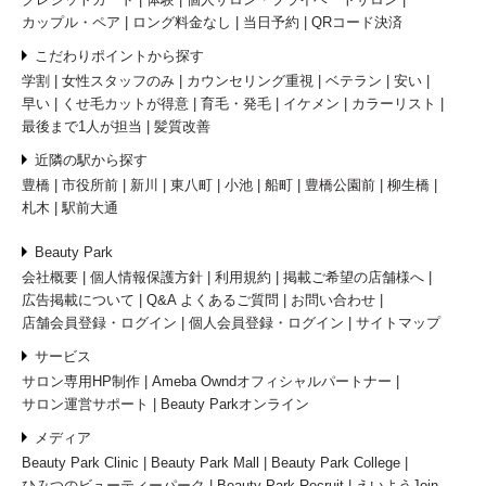
カップル・ペア
ロング料金なし
当日予約
QRコード決済
こだわりポイントから探す
学割
女性スタッフのみ
カウンセリング重視
ベテラン
安い
早い
くせ毛カットが得意
育毛・発毛
イケメン
カラーリスト
最後まで1人が担当
髪質改善
近隣の駅から探す
豊橋
市役所前
新川
東八町
小池
船町
豊橋公園前
柳生橋
札木
駅前大通
Beauty Park
会社概要
個人情報保護方針
利用規約
掲載ご希望の店舗様へ
広告掲載について
Q&A よくあるご質問
お問い合わせ
店舗会員登録・ログイン
個人会員登録・ログイン
サイトマップ
サービス
サロン専用HP制作
Ameba Owndオフィシャルパートナー
サロン運営サポート
Beauty Parkオンライン
メディア
Beauty Park Clinic
Beauty Park Mall
Beauty Park College
ひみつのビューティーパーク
Beauty Park Recruit
えいようJoin