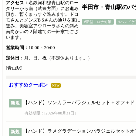
アクセス：
名鉄河和線青山駅のロー
半田市・青山駅のパラジェル
タリーから南（武豊方面）にお進み
頂き、暫くまっすぐ進みます。ドコ
モさんとメンズB'Sさんの通りを東に
#新型コロナ対策
#ハンドケ
進み、美容室アウローラさんの斜め
南向かいの２階建ての一軒家でござ
います。
営業時間：
10:00～20:00
定休日：
月、日、祝（不定休あります。）
[青山駅]
おすすめクーポン
NEW
【ハンド】ワンカラーパラジェルセット＋オフ＋ドライケ
新規
有効期限：[
2026年08月31日
]
【ハンド】ラメグラデーションパラジェルセットオフ、ケ
新規