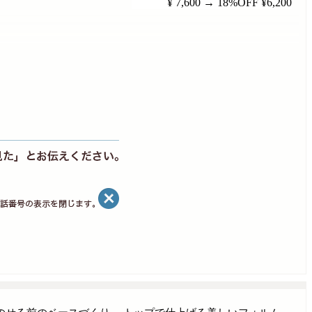
¥ 7,600
→
18%OFF
¥6,200