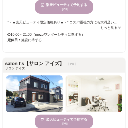
楽天ビューティで予約する
[PR]
*・★楽天ビューティ限定価格あり★・* コスパ重視の方にも大満足いただいています！ ☑ 忙しい方にも嬉しい【時短ネイル】 ☑ 落ち着いた空間で【リラックス施術】 ☑ シンプル〜トレンド・ニュアンスまで【幅広いデザイン対応】 当店はFASTNAILの中で 『技術&デザイン力・品質・お客さま満足度』が表彰される 【FASTNAILトップサロン2024】に選ばれました。 リーズナブルな価格と丁寧な施術で、 リラックスできるひとときをお過ごしください♪
もっと見る
10:00～21:00（mozoワンダーシティに準ずる）
定休日：
施設に準ずる
salon I's【サロン アイズ】
サロン アイズ
楽天ビューティで予約する
[PR]