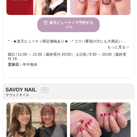
楽天ビューティで予約する
[PR]
*・★楽天ビューティ限定価格あり★・* コスパ重視の方にも大満足いただいています！ ☑ 忙しい方にも嬉しい【時短ネイル】 ☑ 落ち着いた空間で【リラックス施術】 ☑ シンプル〜トレンド・ニュアンスまで【幅広いデザイン対応】 皆様のお悩み・理想に近づけるよう、 精一杯お施術させて頂きます。 リーズナブルな価格と丁寧な施術で リラックスできるひとときをお過ごしください。
もっと見る
日 / 11:00 ～ 21:00（最終受付 20:00） 土日祝 / 9:30 ～ 20:00（最終受
付 18…
定休日：
年中無休
SAVOY NAIL
サヴォイネイル