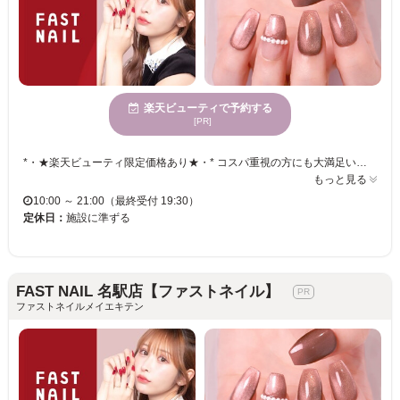
楽天ビューティで予約する
[PR]
*・★楽天ビューティ限定価格あり★・* コスパ重視の方にも大満足いただいています！ ☑ 忙しい方にも嬉しい【時短ネイル】 ☑ 落ち着いた空間で【リラックス施術】 ☑ シンプル〜トレンド・ニュアンスまで【幅広いデザイン対応】 皆様のお悩み・理想に近づけるよう、 精一杯お施術させて頂きます。 リーズナブルな価格と丁寧な施術で リラックスできるひとときをお過ごしください。
もっと見る
10:00 ～ 21:00（最終受付 19:30）
定休日：
施設に準ずる
FAST NAIL 名駅店【ファストネイル】
ファストネイルメイエキテン