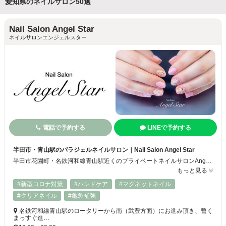
愛知県のネイルサロン50選
Nail Salon Angel Star
ネイルサロンエンジェルスター
電話で予約する
LINEで予約する
半田市・青山駅のパラジェルネイルサロン｜Nail Salon Angel Star
半田市花園町・名鉄河和線青山駅近くのプライベートネイルサロンAngel Star（エンジェルスター）。自爪を削らないパラジェルとフィルインに対応し、爪への負担を抑えた美しいネイルをご提供します。600色以上の豊富なカラーをご用意し、ネイル初心者の方も安心してご利用いただけます♪
もっと見る
#新型コロナ対策
#ハンドケア
#マグネットネイル
#クリアネイル
#亀裂補強
名鉄河和線青山駅のロータリーから南（武豊方面）にお進み頂き、暫く
まっすぐ進…