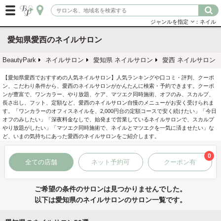
ジャンルを指定
：ネイル
愛知県愛西のネイルサロン
BeautyPark
ネイルサロン
愛知県 ネイルサロン
愛西 ネイルサロン
【愛知県愛西でおすすめの人気ネイルサロン】人気ランキングや口コミ・評判、クーポ
ン、こだわり条件から、愛西のネイルサロンがかんたんに検索・予約できます。クーポ
ンが豊富で、ワンカラー、やり放題、ケア、マツエク同時施術、オフのみ、スカルプ、
長さ出し、フット、定額など、愛西のネイルサロン自慢のメニューがお安く受けられま
す。「ワンカラーのオフィスネイルを、2,000円台の定額コースで安く続けたい」「今日
オフのみしたい」「深夜料金なしで、始発まで営業しているネイルサロンで、スカルプ
やり放題がしたい」「マツエク同時施術で、ネイルとマツエクを一気に済ませたい」な
ど、いまの気持ちにあった愛西のネイルサロンをご紹介します。
0
全ての店舗
ネット予約可
クーポン有
ご希望の条件のサロンは見つかりませんでした。
以下は愛知県のネイルサロンのサロン一覧です。