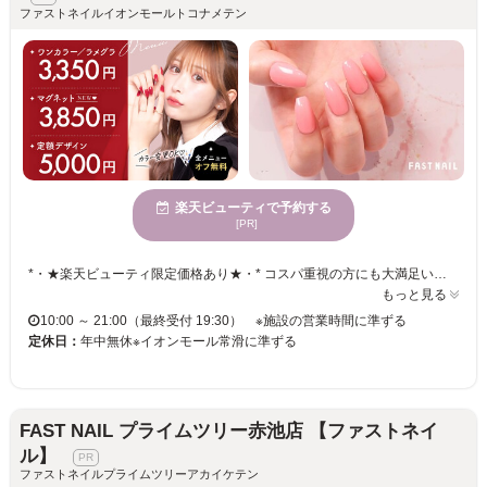
ファストネイルイオンモールトコナメテン
楽天ビューティで予約する
[PR]
*・★楽天ビューティ限定価格あり★・* コスパ重視の方にも大満足いただいています！ ☑ 忙しい方にも嬉しい【時短ネイル】 ☑ 落ち着いた空間で【リラックス施術】 ☑ シンプル〜トレンド・ニュアンスまで【幅広いデザイン対応】 皆様のお悩み・理想に近づけるよう、 精一杯お施術させて頂きます。 リーズナブルな価格と丁寧な施術で リラックスできるひとときをお過ごしください。
もっと見る
10:00 ～ 21:00（最終受付 19:30） ※施設の営業時間に準ずる
定休日：
年中無休※イオンモール常滑に準ずる
FAST NAIL プライムツリー赤池店 【ファストネイ
ル】
ファストネイルプライムツリーアカイケテン