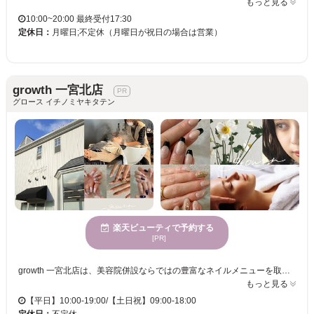
もっと見る
10:00~20:00 最終受付17:30
定休日：
月曜日;不定休（月曜日が祝日の場合は営業）
growth 一宮北店
グロース イチノミヤキタテン
楽天ビューティで予約する
[PR]
growth 一宮北店は、美容院併設ならではの豊富なネイルメニューを取り揃えており、ご希望に合わせたデザインをご提案いたします。白とグレーを基調とした店内は、ストレスを解消できる空間で毎日を忘れるひと時をお過ごしください。エレガントな魅力を持つ女性の方々に多く利用されています。駐車場の完備やクレジットカードご利用可能な点も、忙しい皆様にとって嬉しいポイントです。笑顔の絶えないスタッフと親しみやすい雰囲気で、気軽に自分磨きを楽しんでください。心から満足いただけるはずです。
もっと見る
【平日】10:00-19:00/【土日祝】09:00-18:00
定休日：
不定休