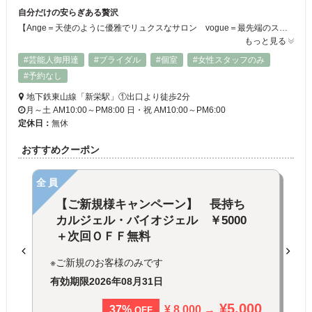
自分だけの安らぎある贅沢
【Ange＝天使のように優雅でリュクスなサロン vogue＝最先端のスタイルを提案するサロン】Angevogueでは優雅でゆとりのある雰囲気の中で、お客様一人一人に合ったスタイルを確かな技術で提供いたします。ご来店いただいたお客様にとって、お友達に自慢いただけるようなお気に入りのサロンでありつづけられるよう・・・。
もっと見る
#芸能人御用達
#ブライダル
#個室
#女性スタッフのみ
#予約なし
地下鉄東山線「新栄駅」①出口より徒歩2分
月～土 AM10:00～PM8:00 日・祝 AM10:00～PM6:00
定休日：
無休
おすすめクーポン
全員
【ご新規様キャンペーン】 長持ち
カルジェル・バイオジェル ￥5000
＋次回ＯＦＦ無料
※ご新規のお客様のみです
有効期限
2026年08月31日
¥5,000
¥ 8,000 →
37%
OFF