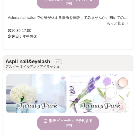
[PR]
Asteria nail salonで心身が休まる場所を体験してみませんか。初めての方も気軽に訪れられる雰囲気で、多くの女性に好まれています。駐車場完備なので、アクセスも便利です。サロンは姉妹で運営しており、初めてのネイルでも安心してお過ごしいただけます。お上品なワンカラーネイルから華やかな長さ出しネイルまで、丁寧な施術でお客様の日常に彩りを添えるネイルをご提供いたします。スピードよりも質を重視し、少しでも心が弾むネイルを目指しております。どうぞご自身の時間を大切に、Asteria nail salonで上質なネイル体験をお楽しみください。
もっと見る
10:30-17:00
定休日：
年中無休
Aspii nail&eyelash
アスピー ネイルアンドアイラッシュ
楽天ビューティで予約する
[PR]