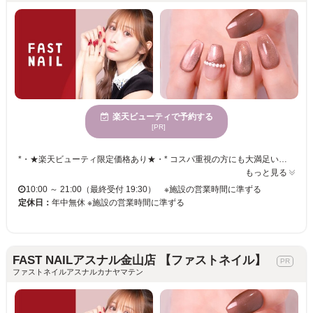
楽天ビューティで予約する
[PR]
*・★楽天ビューティ限定価格あり★・* コスパ重視の方にも大満足いただいています！ ☑ 忙しい方にも嬉しい【時短ネイル】 ☑ 落ち着いた空間で【リラックス施術】 ☑ シンプル〜トレンド・ニュアンスまで【幅広いデザイン対応】 皆様のお悩み・理想に近づけるよう、 精一杯お施術させて頂きます。 リーズナブルな価格と丁寧な施術で リラックスできるひとときをお過ごしください。
もっと見る
10:00 ～ 21:00（最終受付 19:30） ※施設の営業時間に準ずる
定休日：
年中無休 ※施設の営業時間に準ずる
FAST NAILアスナル金山店 【ファストネイル】
ファストネイルアスナルカナヤマテン