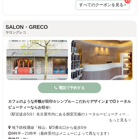
15
すべてのクーポンを見る
SALON・GRECO
サロングレコ
電話で予約する
カフェのような外観が目印☆シンプル～こだわりデザインまで◎トータル
ビューティーならお任せ♪
《駅近徒歩5分》名古屋市内にある個室完備のトータルービューティーサロン◇ネイル／ヘア／エステ／マツエクなど充実したメニューを取り揃え、お客様の「美」をサポートします♪プライベート空間で心身ともにリラックスできる贅沢な時間を過ごせます☆彡より身近に感じて頂けるよう、サービスの質や使用する商材の質は落とさずに、リーズナブルな価格でご提供しています。
もっと見る
地下鉄桜通線「桜山」駅5番出口から徒歩5分
9時半～21時半（最終受付はメニューによって異なります）