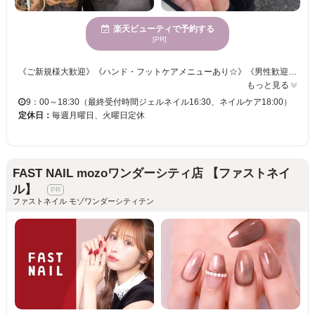
楽天ビューティで予約する
[PR]
《ご新規様大歓迎》《ハンド・フットケアメニューあり☆》《男性歓迎》 予約が「×」でもご予約お取りできる場合がございます。 お手数ですがお電話でご確認下さいませ ︎︎◌ヘアサロンに併設されたネイルサロンで同時施術可能◎ ︎︎◌オフィス向けのシンプルデザイン、フレンチ、ニュアンスネイルetc. ︎︎◌持ちの良いパラジェル使用。リピーター様が続出◎ ︎︎◌お仕事があるから派手にできない...そんな方にはフットネイルで足元をオシャレに ︎︎◌ハンド・フットスパも◎自爪の健康を考えたケアで綺麗な仕上がりと持ちの良さをUP◎ ︎︎◌かかとの角質除去メニューなどもございます！ 固くなった角質をなめらかにし、スクラブを使って足全体の不要な角質を取り除き、保湿。 お気軽にご相談ください！お待ちしております！
もっと見る
9：00～18:30（最終受付時間ジェルネイル16:30、ネイルケア18:00）
定休日：
毎週月曜日、火曜日定休
FAST NAIL mozoワンダーシティ店 【ファストネイ
ル】
ファストネイル モゾワンダーシティテン