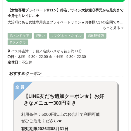
【女性専用プライベートサロン】持込デザイン大歓迎◎手元から足先まで
全身をキレイに…★
大治町にある女性専用完全プライベートサロン★お客様だけの空間でネイルをはじめアロマトリートメントやフェイシャル・痩身エステ、よもぎ蒸しなどなど幅広いメニューで女性がキレイになるお手伝いをしています！人気のネイルメニューは持ち込みデザイン大歓迎！高い再現性でご満足いただける施術を心がけています。夜遅くまで営業していますのでお仕事帰りにも是非お越しください◎
もっと見る
#ハンドケア
#安い
#マグネットネイル
#亀裂補強
#ラメグラ
バス停吉津一丁目／名鉄バスから徒歩約11分
日～木曜 9:30～22:00 金・土曜 9:30～22:30
定休日：
不定休
おすすめクーポン
全員
【LINE友だち追加クーポン★】お好
きなメニュー300円引き
利用条件：5000円以上のお会計で利用可能
ぜひご活用ください★
有効期限
2026年08月31日