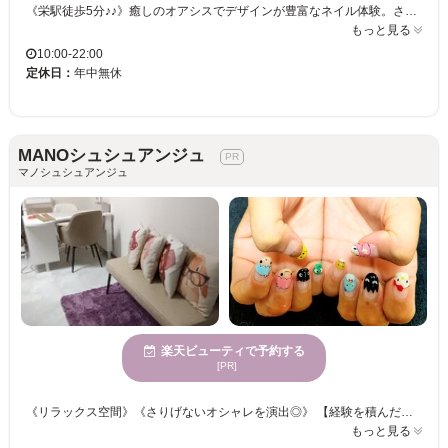
《栄駅徒歩5分♪♪》癒しのオアシスでデザインが豊富なネイル体験。さまざまな年齢層向けの豊富なメニュー展開が魅力。お支払い手段も豊富で、クレジットカードやQRコード、電子マネー決済が可能。お気軽にお越しください！ Aspii nail&eyelashは、穏やかな雰囲気の空間で特別な時間を過ごせるネイルサロンです。一歩足を踏み入れると、心身が休まる場所と思わせるアットホーム感を感じていただけます。デザインが豊富で、毎回異なるスタイルを試す楽しみがあり、気軽に新しい自分を試せる嬉しい価格設定で、多くのお客様に支持されています。年齢を問わず、さまざまな年齢層に利用されており、親しみやすい空間とサービスが特徴です。クレジットカードやQR決済も可能なので、安心してご利用いただけます。誰でも気軽に訪れることができるAspii nail&eyelashで、あなたの希望を形にしてみませんか。
もっと見る
10:00-22:00
定休日：
年中無休
MANOシュシュアンジュ
マノシュシュアンジュ
楽天ビューティで予約する
[PR]
《リラックス空間》《さりげないオシャレを演出◎》 【経験を積んだスタッフがあなたの“ネイルライフ”を応援いたします♪】 大人可愛いデザインを叶えます！ネイル初心者様も、お好みのイメージをご相談ください。 自分好みにカスタマイズも◎周りと差をつけたい！そんなあなたにもオススメ♪♪ きっと満足していただけますので、お気軽にご来店くださいませ。
もっと見る