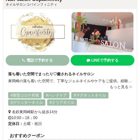
ネイルサロンコパインフィニティ
電話で予約する
LINEで予約する
落ち着いた空間でまったり♡癒されるネイルサロン
東岡崎の落ち着いた空間で、丁寧なジェルネイルやケアをご提供。経験豊富なネイリスト梢が、シンプルでも華やかなネイルやブライダルネイルまでお客様に寄り添って施術します◎ハンドもフットも対応可能で、角質ケアも人気！！筆談対応もOKです。
もっと見る
#新型コロナ対策
#ハンドケア
#マグネットネイル
#グリッターネイル
#クリアネイル
名鉄東岡崎駅から徒歩14分
10:00～18；00
定休日：
土曜・祝日
おすすめクーポン