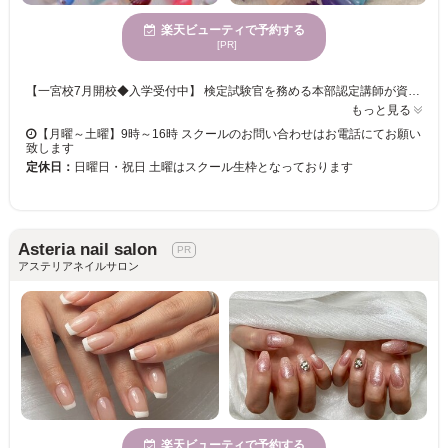
楽天ビューティで予約する
[PR]
【一宮校7月開校◆入学受付中】 検定試験官を務める本部認定講師が資格取得だけでなく、卒業後即戦力となるサロンワーク技術までレッスン ◎検定合格補償制度有り◎ ※お気軽にお問い合わせください※ 【講師紹介】 代表 竹内綾 ◆日本ネイリスト協会本部認定講師 ◆ネイリスト技能検定試験 試験官経験者 ◆ネイルサロン衛生管理士・衛生管理指導員 ◆JNAフットケア理論検定試験指導員 ◆JNA化学物質管理講習会指導員 ◆ネイリスト技能検定全級取得 ◆ジェルネイル技能検定全級取得
もっと見る
【月曜～土曜】9時～16時 スクールのお問い合わせはお電話にてお願い
致します
定休日：
日曜日・祝日 土曜はスクール生枠となっております
Asteria nail salon
アステリアネイルサロン
楽天ビューティで予約する