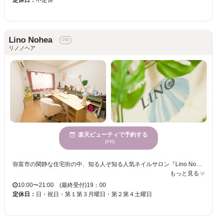
Lino Nohea
リノノヘア
楽天ビューティで予約する
[PR]
弥富市の閑静な住宅街の中、知る人ぞ知る人気ネイルサロン『Lino Nohea (リノノヘア)』。 お客様のご要望をすべて叶えるために、手の込んだデザインはもちろん悩んだり迷ったりする時間もたっぷりと♪ アナタの希望やわがままを、すべてネイルに詰め込みます！ 小さなプライベートサロンなので、お友達のお家でくつろいでいる間にキレイになれるような、心地よさも魅力★ “こんなサロンを探してた！”そんな感動に出会えるネイルサロンです！ 技術やデザインに満足できなくて、名古屋まで通っていたネイル上級者が多く通うリノノヘア。 ネイル歴13年、大手ネイルサロンでの経験もあるオーナーネイリストが、高い技術とデザインを提案します。 楽しくお話して過ごしている間に、あっという間に仕上がる素敵なネイル☆ 安心して通えるネイルサロンがおうちの近くにあると幸せですよね♪
もっと見る
10:00〜21:00 (最終受付)19：00
定休日：
日・祝日・第１第３月曜日・第２第４土曜日