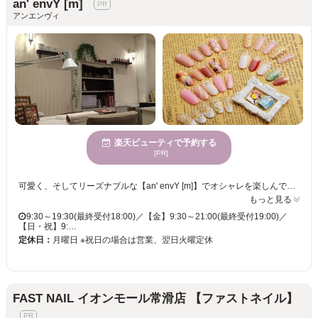
an' envY [m]
アンエンヴィ
楽天ビューティで予約する
[PR]
可愛く、そしてリーズナブルな【an' envY [m]】でオシャレを楽しんで☆ 認定講師の資格有◆経験豊富なネイリストが丁寧な接客とカウンセリングで1人1人に合ったデザインをご提案♪【an' envY [m]】はケアとベース作りを大切にしているネイルサロンです☆キレイに見える形、自然に見える形などお客様の美爪をサポート!!幅広いデザインのアートが豊富にそろっています♪お悩み相談が出来るのも◎ 【あなたの美を叶えるデザインが豊富☆】 季節に合わせて、シンプル系からゴージャス系まで♪人気のシンプル系からゴージャス系、ポップ系などデザインが豊富♪決められたデザインからカラーチェンジもOKです★リーズナブルな価格も嬉しい♪ネイルサロンが初めての方でも、自分らしいデザインが見つかるはず☆ 【毎月変わる限定ネイルもおすすめ★】 流行のアートやモテ・可愛デザインなど気分もワクワクしちゃうサンプルも多数☆大人可愛いが叶う♪自分に似合うデザインが分からなくても大丈夫☆丁寧なカウンセリングで好み・肌色・ライフスタイルなどに合わせて「貴方らしさ」を大切にしたデザインを提案してくれる♪
もっと見る
9:30～19:30(最終受付18:00)／【金】9:30～21:00(最終受付19:00)／
【日・祝】9:…
定休日：
月曜日 ※祝日の場合は営業、翌日火曜定休
FAST NAIL イオンモール常滑店 【ファストネイル】