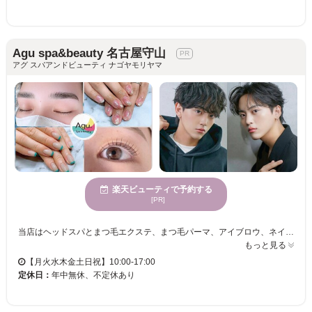
Agu spa&beauty 名古屋守山
アグ スパアンドビューティ ナゴヤモリヤマ
楽天ビューティで予約する
[PR]
当店はヘッドスパとまつ毛エクステ、まつ毛パーマ、アイブロウ、ネイルのトータルビューティーサロンです。 すべてのお客様に極上の空間と、あなたのお悩み,理想に寄り添った施術を提供しております。 肩こりなどの毎日の疲れや、フェイスラインの気になるむくみの改善をサポート！ 指先から気分が上がるネイル、眉毛,まつ毛メニューで朝の時短にも♪ ご来店を心よりお待ちしております。
もっと見る
【月火水木金土日祝】10:00-17:00
定休日：
年中無休、不定休あり