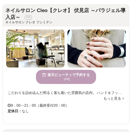
ネイルサロン Cleo【クレオ】 伏見店 ～パラジェル導
入店～
ネイルサロン クレオ フシミテン
楽天ビューティで予約する
[PR]
こだわりを詰め込んだ明るく落ち着いた雰囲気の店内。 ハンド＆フット同時施術可能な広々ソファでゆったりとしながら施術！ シンプルから個性派デザインまで幅広く対応◎ 豊富なサンプルやカラー、パーツも多数ご用意！希望のデザインや画像持ち込みOK！ デザインが決まっていない方も丁寧にカウンセリングでなりたいデザインをカタチにします。 持ちが良く、キレイな仕上がりに自信あり。指先＆足先をオシャレにします♪♪ 爪に優しいパラジェル/スカルプ[アプレGEL-X/Gelip]も導入。公式LINE【@408qtaor】
もっと見る
9：00～21：00（最終受付20：00）
定休日：
なし