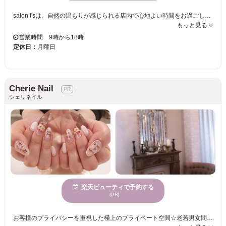
salon I'sは、自然の温もりが感じられる店内で心地よい時間をお過ごしいただけるネイルサロンです。お客様のご要望を大切にし、マンツーマンの丁寧なカウンセリングと施術を通じて、あなただけの美しさを引き出します。年齢を問わず多様な方々にご利用いただき、豊富な経験を持つスタッフが一人ひとりに合ったサービスを提供します。ペット同伴可能なため、お忙しい日々でもリラックスしたひとときをお過ごしください。駐車場も完備しており、忙しい日常から少し離れ、自分自身のための贅沢な時間をご提供いたします。salon I'sで、新たな自分との出会いをお楽しみください。
もっと見る
営業時間 9時から18時
定休日：
月曜日
Cherie Nail
シェリネイル
楽天ビューティで予約する
[PR]
お客様のプライバシーを重視した極上のプライベート空間☆老若男女問わず来ていただけるサロン☆プロの技を独り占め！カウンセリングから仕上げまでマンツーマンで対応♪お客様の理想を叶えるため、種類豊富にメニューをご用意しております♪