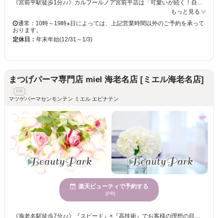
《宮前平駅徒歩1分♪♪》カルフールノア宮前平店は「可愛いが続く！自分ウケ120%」をモットーにしたアイ専門店♪自分ウケやメロい目元になりたい方、忙しい時間の中で時短で可愛い目元になりたい方・コスパもタイパも良く通いたいお客様に◎ carrefour Noa宮前平店は、自分ウケ120%・メロい目元になれるアイ専門店♪ タイパもコスパも良く、通いやすいお店づくりを徹底！ . 忙しくても、高いお金を払わなくても、アナタの可愛い目元を全力でサポート☆ . まつげパーマやパリジェンヌが初めての方も、お気軽にご来店ください。 スタッフがなりたいイメージとまつげ・眉毛の状態を見ながら、理想に近づくお手伝いをさせて頂きます♪ . 宮前平駅から近くのアイ専門店はcarrefour Noa宮前平店♪ . 【電話予約について】サロンからのお願い 当店はご来店中のお客様との時間を大切にするため、お電話でのご予約ですとお待たせしてしまう場合があります。 また、楽天ビューティー経由のお電話は、予約専用のためお客様のお電話番号がわからず、折り返しが出来かねます。 大変恐縮ですが、楽天ビューティー等のネット予約からご予約をお願いいたします。
もっと見る
通常：10時～19時※日によっては、上記営業時間以外のご予約を承って
おります。
定休日：
年末年始(12/31～1/3)
まつげパーマ専門店 miel 海老名店 [ミエル海老名店]
マツゲパーマセンモンテン ミエル エビナテン
楽天ビューティで予約する
[PR]
《海老名駅徒歩7分♪♪》『スピード』×『高技術』でお客様の理想の目元を叶える為、お手頃価格でマツエク・まつげパーマをご提供◎居心地の良い半個室&夢見心地リクライニングチェアでゆっくりお過ごし下さい♪ miel海老名店はお客様に満足頂けるような、高い技術・接客・提案力で「なりたい目元を叶える」を大切にしています。 . そのおかげで、まつげパーマが上手なサロンと特集されたことも♪ ぜひエリアTOPクラスのお手頃価格でまつげパーマやパリジェンヌラッシュリフトをお楽しみください！ . miel（ミエル）とは、フランス語でハチミツ*。 サロンにご来店頂いたお客様が自信を持って、愛に溢れた人生を歩いて頂ける様に、スタッフも一生懸命接客させて頂きます♪ . 【電話予約について】サロンからのお願い 当店はご来店中のお客様との時間を大切にするため、お電話でのご予約ですとお待たせしてしまう場合があります。 また、楽天ビューティー経由のお電話は、予約専用のためお客様のお電話番号がわからず、折り返しが出来かねます。 大変恐縮ですが、楽天ビューティー等のネット予約からご予約をお願いいたします。