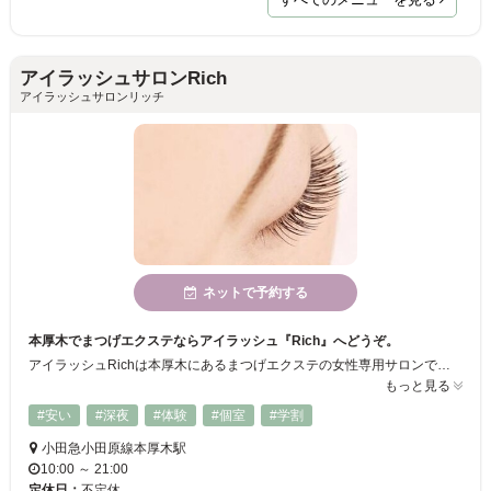
すべてのメニューを見る
アイラッシュサロンRich
アイラッシュサロンリッチ
ネットで予約する
本厚木でまつげエクステならアイラッシュ『Rich』へどうぞ。
アイラッシュRichは本厚木にあるまつげエクステの女性専用サロンです。 予約優先なので他のお客さまを気にせずおくつろぎ頂けます。 洗練された技術を持つスタッフが、貴女のまつげをもっと長く、 爪をもっと美しく。 お気軽にご来店ください。
もっと見る
#安い
#深夜
#体験
#個室
#学割
小田急小田原線本厚木駅
10:00 ～ 21:00
定休日：
不定休