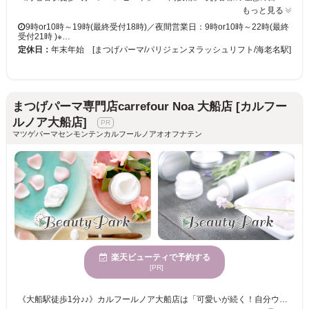
もっと見る
9時or10時～19時(最終受付18時)／夜間営業日：9時or10時～22時(最終
受付21時 )※…
定休日：
年末年始 [まつげパーマ/パリジェンヌラッシュリフト/海老名駅]
まつげパーマ専門店carrefour Noa 大船店 [カルフー
ルノア大船店]
マツゲパーマセンモンテンカルフールノアオオフナテン
楽天ビューティで予約する
[PR]
《大船駅徒歩1分♪♪》カルフールノア大船店は「可愛いが続く！自分ウケ120%」をモットーにしたアイ専門店♪自分ウケやメロい目元になりたい方、忙しい時間の中で時短で可愛い目元になりたい方・コスパもタイパも良く通いたいお客様に◎ carrefour Noa大船店は、自分ウケ120%・メロい目元になれるアイ専門店♪ タイパもコスパも良く、通いやすいお店づくりを徹底！ . 忙しくても、高いお金を払わなくても、アナタの可愛い目元を全力でサポート☆ . まつげパーマやパリジェンヌが初めての方も、お気軽にご来店ください。 スタッフがなりたいイメージとまつげ・眉毛の状態を見ながら、理想に近づくお手伝いをさせて頂きます♪ . 大船駅から近くのアイ専門店はcarrefour Noa大船♪ . 【電話予約について】サロンからのお願い 当店はご来店中のお客様との時間を大切にするため、お電話でのご予約ですとお待たせしてしまう場合があります。 また、楽天ビューティー経由のお電話は、予約専用のためお客様のお電話番号がわからず、折り返しが出来かねます。 大変恐縮ですが、楽天ビューティー等のネット予約からご予約をお願いいたします。