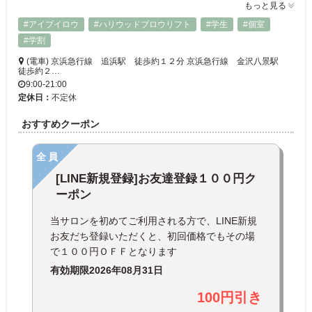
もっと見る
#アイブイロウ
#ハリウッドブロウリフト
#学生
#個室
#学割
(電車) 京浜急行線 追浜駅 徒歩約１２分 京浜急行線 金沢八景駅
徒歩約２…
9:00-21:00
定休日：
不定休
おすすめクーポン
全員
[LINE新規登録]お友達登録１００円ク
ーポン
当サロンを初めてご利用される方で、LINE新規
お友だち登録いただくと、初回価格でもその場
で１００円ＯＦＦとなります
有効期限
2026年08月31日
100円引き