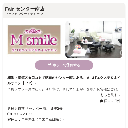
Fair センター南店
フェアセンターミナミテン
ネットで予約する
横浜・都筑区★口コミで話題のセンター南にある、まつげエクステ＆ネイ
ルサロン【Fair】♪
全席ソファー席でゆったりと寛げ、そして仕上がりを見たお客様に笑顔で感動して頂ける様な、技術と接客を常に心掛けております。お客様の指先と目元を更に美しくプロデュースし、指先、目元からの幸せをサポートするのが、私達、Fairのスピリットです♪
もっと見る
口コミ 1件
横浜市営 『センター南』 徒歩2分
10:00～20:00
定休日：
年中無休（年末年始は除く）