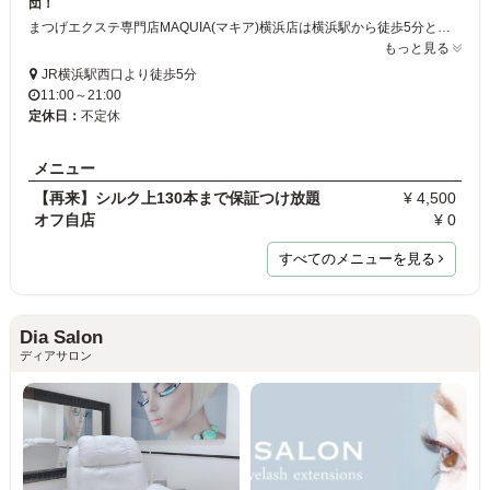
団！
まつげエクステ専門店MAQUIA(マキア)横浜店は横浜駅から徒歩5分と利便性抜群！当店は実績・経験ともに豊富なスタッフが揃い、しかも全員美容師免許を取得済み。だからハイクオリティな仕上がりをお約束いたします。丁寧なカウンセリングと豊富なメニューで初心者の方も安心してマツエクデビューができますよ。ぜひ一度ご来店ください！
もっと見る
JR横浜駅西口より徒歩5分
11:00～21:00
定休日：
不定休
メニュー
【再来】シルク上130本まで保証つけ放題
¥ 4,500
オフ自店
¥ 0
すべてのメニューを見る
Dia Salon
ディアサロン