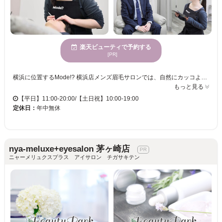
楽天ビューティで予約する
[PR]
横浜に位置するMode!? 横浜店メンズ眉毛サロンでは、自然にカッコよく仕上げる独自の眉毛パーマ技法を体験できます。美容師免許を持つ熟練のスタッフが、多様なデザインを提案し、お客様の望むスタイルを実現。広々としたストレスを解消できる空間で、心身を休めながら施術を受けることができます。男性の肌に特化したフェイシャルメニューや炭酸パック、毛穴クレンジング、フェイスワックスなどの追加オプションもあり、幅広い年齢層にご利用いただいています。眉毛だけでなく、トータルで魅力的な自分を目指せるサロン体験をぜひお楽しみください。
もっと見る
【平日】11:00-20:00/【土日祝】10:00-19:00
定休日：
年中無休
nya-meluxe+eyesalon 茅ヶ崎店
ニャーメリュクスプラス アイサロン チガサキテン