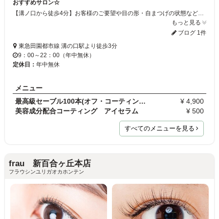
おすすめサロン☆
【溝ノ口から徒歩4分】お客様のご要望や目の形・自まつげの状態などを見ながらオーダーメイドで“なりたい”お目元へと導きます◎セーブル・フラットラッシュ・3Dボリュームラッシュは安全で高品質なエクステを使用♪「つけ心地が軽く・モチが良い」のでお客様からも大好評★今話題の次世代まつ毛パーマパリジェンヌラッシュリフト導入★初めての方も大歓迎！当サロンで魅力的なお目元へ♪
もっと見る
ブログ 1件
東急田園都市線 溝の口駅より徒歩3分
9：00～22：00（年中無休）
定休日：
年中無休
メニュー
最高級セーブル100本(オフ・コーティング込)
¥ 4,900
美容成分配合コーティング アイセラム
¥ 500
すべてのメニューを見る
frau 新百合ヶ丘本店
フラウシンユリガオカホンテン