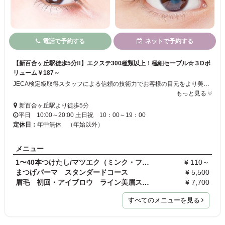
電話で予約する
ネットで予約する
【新百合ヶ丘駅徒歩5分!!】エクステ300種類以上！極細セーブル☆３Dボ
リューム￥187～
JECA検定級取得スタッフによる信頼の技術力でお客様の目元をより美しく仕上げます。話題の「ケラチンラッシュリフト」お取り扱い店◎ビューラー要らずのまつ毛に！更に大人気の「美眉アイブロウ」は、お客様の輪郭に合わせた”トレンド眉”を実現します。プレミアムシルク／3Dボリューム／高級ミンク‥豊富なメニューと高品質な品揃えが多くの女性からご好評をいただいております♪
もっと見る
新百合ヶ丘駅より徒歩5分
平日 10:00～20:00 土日祝 10：00～19：00
定休日：
年中無休 （年始以外）
メニュー
1〜40本つけたし/マツエク（ミンク・フラット・プレ…
¥ 110～
まつげパーマ スタンダードコース
¥ 5,500
眉毛 初回・アイブロウ ライン美眉スタイル
¥ 7,700
すべてのメニューを見る