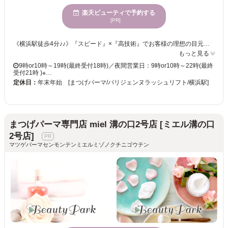
楽天ビューティで予約する
[PR]
《横浜駅徒歩4分♪♪》『スピード』×『高技術』でお客様の理想の目元を叶える為、お手頃価格でマツエク・まつげパーマをご提供◎居心地の良い半個室&夢見心地リクライニングチェアでゆっくりお過ごし下さい♪ miel横浜店はお客様に満足頂けるような、高い技術・接客・提案力で「なりたい目元を叶える」を大切にしています。 . そのおかげで、まつげパーマが上手なサロンと特集されたことも♪ ぜひエリアTOPクラスのお手頃価格でまつげパーマやパリジェンヌラッシュリフトをお楽しみください！ . miel（ミエル）とは、フランス語でハチミツ*。 . 【電話予約について】サロンからのお願い 当店はご来店中のお客様との時間を大切にするため、お電話でのご予約ですとお待たせしてしまう場合があります。 また、楽天ビューティー経由のお電話は、予約専用のためお客様のお電話番号がわからず、折り返しが出来かねます。 大変恐縮ですが、楽天ビューティー等のネット予約からご予約をお願いいたします。
もっと見る
9時or10時～19時(最終受付18時)／夜間営業日：9時or10時～22時(最終
受付21時 )※…
定休日：
年末年始 [まつげパーマ/パリジェンヌラッシュリフト/横浜駅]
まつげパーマ専門店 miel 溝の口2号店 [ミエル溝の口
2号店]
マツゲパーマセンモンテンミエルミゾノクチニゴウテン