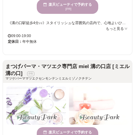
楽天ビューティで予約する
[PR]
《溝の口駅徒歩4分♪♪》スタイリッシュな雰囲気の店内で、心地よいひとときを☆リーズナブル価格で、まつげの美しさを手に入れるチャンス！さまざまな年齢層の方に愛されるサービスを提供。ぜひ一度、体験してみて☆ まつげパーマ専門店 miel 溝の口2号店は、モダンで都会的な店内が特長です。ストレスフルな日常から離れ、洗練された空間で自分自身を見直す時間を提供します。何度も楽しめる嬉しい価格設定は、お財布に優しく、気軽に新しい自分を試すチャンスを広げます。miel 溝の口2号店では、幅広いお客様に対応するサービスが揃っており、年齢を問わず様々な方に利用されています。このサロンは、気軽に通えることができ、忙しい日々の中でもリラックスしたひとときを過ごせます。プロのスタッフが丁寧にカウンセリングし、あなたの魅力を最大限に引き出すお手伝いをいたします。ぜひこの機会に足を運び、自分自身の変化を体感してください。
もっと見る
09:00-19:00
定休日：
年中無休
まつげパーマ・マツエク専門店 miel 溝の口店 [ミエル
溝の口]
マツゲパーママツエクセンモンテンミエルミゾノクチテン
楽天ビューティで予約する