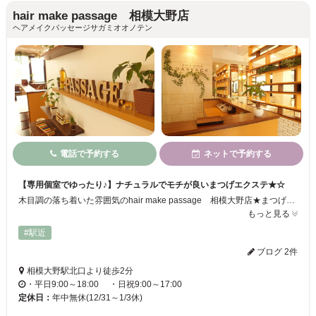
hair make passage 相模大野店
ヘアメイクパッセージサガミオオノテン
電話で予約する
ネットで予約する
【専用個室でゆったり♪】ナチュラルでモチが良いまつげエクステ★☆
木目調の落ち着いた雰囲気のhair make passage 相模大野店★まつげエクステは、専用の個室でゆったりと施術が受けられます♪素材にもこだわり、目に優しい国産のグルーを使用し、目に負担の少ない施術を心掛けております☆お客様にご要望をしっかり丁寧にお伺いするので、イメージ通りの仕上がりに♪まつエクが初めてのお客様も、安心してご来店ください♪
もっと見る
#駅近
ブログ 2件
相模大野駅北口より徒歩2分
・平日9:00～18:00 ・日祝9:00～17:00
定休日：
年中無休(12/31～1/3休)