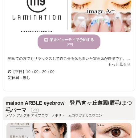
楽天ビューティで予約する
[PR]
初めての方でもリラックスして過ごせる落ち着いた雰囲気が自慢です。「自分に似合うデザインがわからない」「マツエクのダメージが気になる」といったお悩みも、経験豊富なアイリストが丁寧なカウンセリングでしっかり解決いたします。 ■おすすめメニュー：話題の「マイラミネーション」 綱島唯一の正規取扱店である「マイラミネーション」は、施術のたびに自まつ毛が太く、健康になるイタリア発の最新技術です。パーマで目元を華やかにしながら、同時にまつ毛ケアができるため、ダメージが気になる方にも最適。ハリ・艶のある憧れの美まつ毛へ導きます。 ■豊富なメニュー展開 ・モチの良さが魅力のフラットラッシュ：軽いつけ心地で自まつ毛への負担を軽減。 ・人気No.1のセーブルエクステ：ボリューム不足の方も、フサフサとした華やかな目元を演出します。 ・次世代まつげパーマ：マツエクが苦手な方や、ナチュラル志向の方に大人気です。 「施術も接客も丁寧で、リラックスして受けられた」と口コミでも高評価をいただいております。当日予約も大歓迎ですので、お仕事帰りや隙間時間にもぜひご利用ください。
もっと見る
【平日】10：00～20：00
定休日：
無し
maison ARBLE eyebrow 登戸/向ヶ丘遊園/眉毛/まつ
毛パーマ
メゾン アルブル アイブロウ ノボリト ムコウガオカユウエン