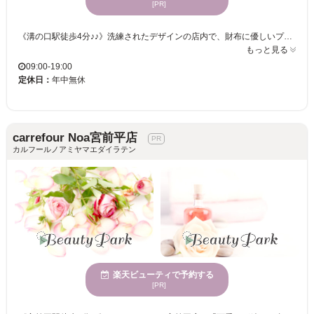
[PR]
《溝の口駅徒歩4分♪♪》洗練されたデザインの店内で、財布に優しいプチプラで輝くまつげを手に入れましょう！都会的な雰囲気が魅力で、幅広い世代に愛されるサロン。スタイリッシュな環境で、さまざまな年齢層のお客様が気軽に訪れることができます☆心地よい空間で新しい自分を見つけるチャンス！ miel 溝の口店では、現代的で活気ある雰囲気が漂うサロンで、日々の疲れを癒すことができます。お財布に優しい価格設定なので、気軽に新しい自分を試しながら、定期的なお手入れも実現可能です。当サロンは、さまざまな年齢層の方にご利用いただいており、都会的センスを持つ空間で、最新のトレンドを取り入れた施術を体験いただけます。まつげパーマ・マツエクの技術が自慢のmiel 溝の口店で、自分らしい美しさを演出してみませんか。どんな方でも心地よく過ごせるサービスを心掛けておりますので、ぜひお試しください。
もっと見る
09:00-19:00
定休日：
年中無休
carrefour Noa宮前平店
カルフールノアミヤマエダイラテン
楽天ビューティで予約する
[PR]