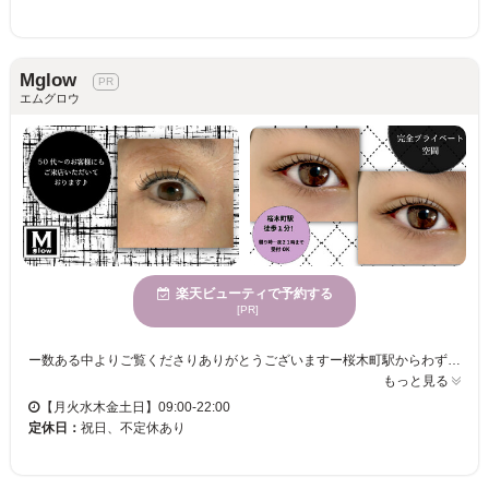
Mglow
エムグロウ
楽天ビューティで予約する
[PR]
ー数ある中よりご覧くださりありがとうございますー桜木町駅からわずか徒歩1分、馬車道駅から徒歩７分、日ノ出町駅から徒歩７分という便利なロケーションで、夜21時まで営業しているため、お仕事帰りにも立ち寄りやすい環境です♪お客様一人ひとりの理想のお目元を実現するための丁寧なカウンセリングとアフターケアを行っており、安心してご利用いただけます。パーマロッドの種類も豊富!あなたの"なりたい"を叶えられたらなと思います！幅広い年齢層の方からご利用いただいております！まつ毛パーマが初めての方もどうぞお気軽に！！お客様自身の個性を最大限に引き出し、自信を持てるようなお目元を手に入れられるよう努めております♪Mglowで理想のまつげスタイルを実現し、自分らしさに磨きをかけてみませんか♪
もっと見る
【月火水木金土日】09:00-22:00
定休日：
祝日、不定休あり