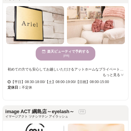
楽天ビューティで予約する
[PR]
初めての方でも安心してお越しいただけるアットホームなプライベートサロンです。 まるで自分の家に帰ってきたような居心地の良さと、丁寧で心を込めた接客で、訪れるたびに癒される時間をお過ごしいただけます。 お客様は10代から大人の女性、さらには男性まで幅広くご利用くださっており、それぞれのライフスタイルに合わせた施術をご提案しています。 ネイル・まつげ・エステ・脱毛など、多彩なメニューを一つの空間で受けられるのも魅力のひとつ。 クレジットカードでのお支払いにも対応しており、初めての方でもスムーズにご利用いただけます。 落ち着いた雰囲気の中で、心身ともにリラックスしながら“自分らしい美しさ”を見つけてみませんか？ Arielで過ごすひとときが、あなたの新しい魅力を引き出す特別な時間となりますように。
もっと見る
【平日】08:30-18:00/【土】08:00-19:00/【日祝】08:00-15:00
定休日：
不定休
image ACT 綱島店～eyelash～
イマージアクト ツナシマテン アイラッシュ