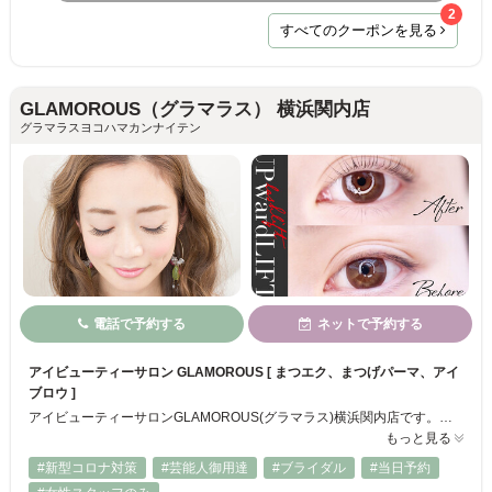
2
すべてのクーポンを見る
GLAMOROUS（グラマラス） 横浜関内店
グラマラスヨコハマカンナイテン
電話で予約する
ネットで予約する
アイビューティーサロン GLAMOROUS [ まつエク、まつげパーマ、アイ
ブロウ ]
アイビューティーサロンGLAMOROUS(グラマラス)横浜関内店です。「一生続けられる毛に優しいまつげエクステ」をコンセプトとしております。デリケートなお目元への施術となるまつげエクステ。お客様のまつげの悩みに合わせたスタイルをご提案、安全な施術と、お客様に愛される接客を心がけています。 その他【ラッシュリフト】まつげパーマ、【アイブロウ】美眉スタイリング
もっと見る
#新型コロナ対策
#芸能人御用達
#ブライダル
#当日予約