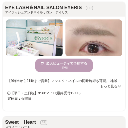
EYE LASH＆NAIL SALON EYERIS
アイラッシュアンドネイルサロン アイリス
楽天ビューティで予約する
[PR]
【9時半から21時まで営業】マツエク・ネイルの同時施術も可能。 地域最安値で初めての方もトライしやすい。 心地のよい雰囲気でリラックスして施術を受けられます◎ カウンセリングを重視しているので、なりたい目元をお聞かせください♪マツエク初心者の方もお任せ◎ 長さ・カールの種類など、お客様の目元に合うデザイン考案をさせて頂きます☆ 自分がなりたい理想の目元を手に入れてみませんか？？ お気軽にご来店下さい☆
もっと見る
【平日・土日祝】9:30~21:00(最終受付19:00)
定休日：
火曜日
Sweet Heart
スウィートハート