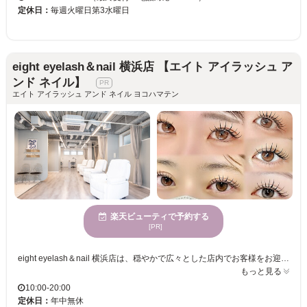
定休日：
毎週火曜日第3水曜日
eight eyelash＆nail 横浜店 【エイト アイラッシュ ア
ンド ネイル】
エイト アイラッシュ アンド ネイル ヨコハマテン
楽天ビューティで予約する
[PR]
eight eyelash＆nail 横浜店は、穏やかで広々とした店内でお客様をお迎えします。トレンドに敏感な女性に支持され、マンツーマンの丁寧なカウンセリングにより、一人ひとりに合った理想のまつげを実現します。自然光が差し込む快適な空間で、心地よく施術を楽しむことができます。お客様自身の魅力を最大限に引き出すためのサービスを提供し、満足のいく仕上がりで自信を持って新しい日々を迎えられることでしょう。eight eyelash＆nail 横浜店で、新しい自分を見つけてみませんか。心をこめたサービスでお待ちしております。
もっと見る
10:00-20:00
定休日：
年中無休