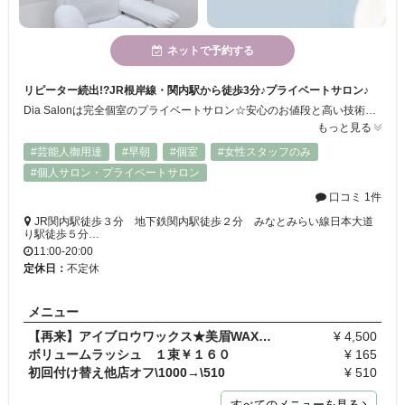
ネットで予約する
リピーター続出!?JR根岸線・関内駅から徒歩3分♪プライベートサロン♪
Dia Salonは完全個室のプライベートサロン☆安心のお値段と高い技術力が魅力...*。゜.* どこから見てもきれいな仕上がり☆何度も通いたくなるサロンです♪初心者の方にもおススメです♪♪
もっと見る
#芸能人御用達
#早朝
#個室
#女性スタッフのみ
#個人サロン・プライベートサロン
口コミ 1件
JR関内駅徒歩３分 地下鉄関内駅徒歩２分 みなとみらい線日本大道
り駅徒歩５分…
11:00-20:00
定休日：
不定休
メニュー
【再来】アイブロウワックス★美眉WAX仕上げ★エクステ…
¥ 4,500
ボリュームラッシュ １束￥１６０
¥ 165
初回付け替え他店オフ\1000→\510
¥ 510