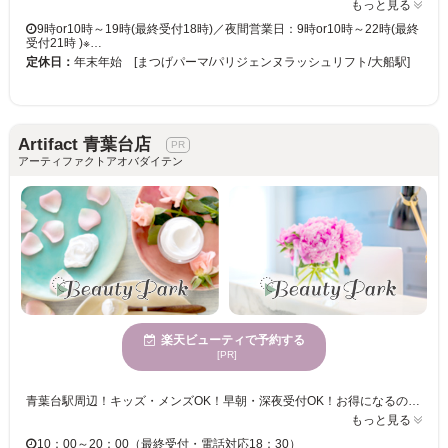
もっと見る
9時or10時～19時(最終受付18時)／夜間営業日：9時or10時～22時(最終
受付21時 )※…
定休日：
年末年始 [まつげパーマ/パリジェンヌラッシュリフト/大船駅]
Artifact 青葉台店
アーティファクトアオバダイテン
楽天ビューティで予約する
[PR]
青葉台駅周辺！キッズ・メンズOK！早朝・深夜受付OK！お得になるのは初回だけじゃない！2回目、3回目以降もずっと通い続けたい、ハイクオリティ＆ロープライスなサロン♪こだわりが詰まった施術で美しくしなやかなまつげに☆ 青葉台駅より徒歩5分！レンガや小物がより映える、フォトスタジオのようなオシャレな空間！落ち着いた雰囲気の店内でゆっくりと施術を受けられます♪女性も男性も気軽に通えるサロンとして、地域に密着したこだわりポイントが◎お気に入り店が見つからない方にオススメなサロンです！ ≪Artifact 青葉台店≫では、しっかりとカウンセリングし理想の美しい目元を叶えてくれます！“思っていた仕上がりと違う”なんて困ることもなし！“本当に美容が大好き”なアイデザイナーが、豊富な知識を基にピッタリなデザインを提案してくれます☆マツエク初体験の方も、他のサロンで満足いかなかった方も、Artifactのマツエクをぜひ一度試してみて♪ 『通っているから安い』をコンセプトにした料金システムで、サロンが初めての方も常連さんも、ずっとお得に通い続けられる☆【早朝は8:00・夜は20:00】まで、時間外の予約も相談に乗ってくれるからお仕事帰りにも立ち寄れます♪あなたもArtifactのトリコになってみては・・・♪
もっと見る
10：00～20：00（最終受付・電話対応18：30）