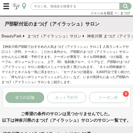
ジャンルを指定
：まつげ
戸部駅付近のまつげ（アイラッシュ）サロン
BeautyPark
まつげ（アイラッシュ）サロン
神奈川県 まつげ（アイラ
【神奈川県戸部駅でおすすめの人気まつげ（アイラッシュ）サロン】人気ランキングや
口コミ・評判、クーポン、こだわり条件から、戸部駅のまつげ（アイラッシュ）サロン
がかんたんに検索・予約できます。クーポンが豊富で、ネイル同時施術、つけ放題、セ
ーブル、ボリュームラッシュ、上下、3D、低刺激グルー、リペアなど、戸部駅のまつげ
（アイラッシュ）サロン自慢のメニューがお安く受けられます。「ネイル同時施術で、
マツエクとネイルを一気に済ませたい」「セーブルつけ放題を、3,000円台で安く続けた
い」「持ちがよいボリュームラッシュがしたい」など、いまの気持ちにあった戸部駅の
まつげ（アイラッシュ）サロンをご紹介します。
0
全ての店舗
ネット予約可
クーポン有
ご希望の条件のサロンは見つかりませんでした。
以下は神奈川県のまつげ（アイラッシュ）サロンのサロン一覧です。