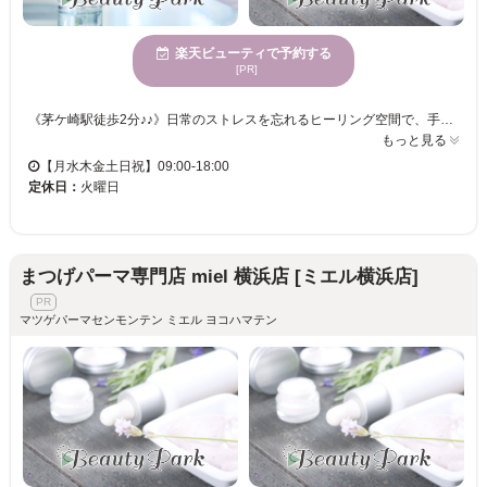
楽天ビューティで予約する
[PR]
《茅ケ崎駅徒歩2分♪♪》日常のストレスを忘れるヒーリング空間で、手頃な価格で楽しむまつげ体験！大人女性にぴったりのサロン。個室での施術で、プライベート感を満喫。QRコードや電子マネーで簡単決済も可能！ nya-meluxe+eyesalon 茅ヶ崎店は、心身が休まる場所で、日常のストレスを解消できるまつげサロンです。広々とした空間で、リラックスしながら理想のまつげに近づけます。心が静まる環境で、忙しい毎日から解放されたひと時をお過ごしください。お財布に優しい価格で、何度も通える楽しさがあります。さまざまな年齢の方々に対応できるサービスを提供し、若々しさを引き立てるスタイルを揃えています。個室完備のため、プライベートを大切にしながら安心して施術を受けられます。また、便利な電子マネー決済も可能です。nya-meluxe+eyesalon 茅ヶ崎店で、心地良い時間を過ごしながら自分を磨いてみませんか。どうぞお越しください。
もっと見る
【月水木金土日祝】09:00-18:00
定休日：
火曜日
まつげパーマ専門店 miel 横浜店 [ミエル横浜店]
マツゲパーマセンモンテン ミエル ヨコハマテン