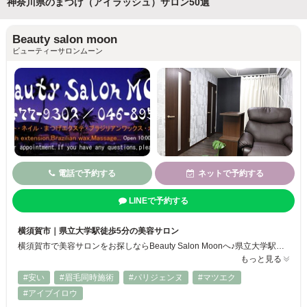
神奈川県のまつげ（アイラッシュ）サロン50選
Beauty salon moon
ビューティーサロンムーン
電話で予約する
ネットで予約する
LINEで予約する
横須賀市｜県立大学駅徒歩5分の美容サロン
横須賀市で美容サロンをお探しならBeauty Salon Moonへ♪県立大学駅徒歩5分の好立地で通いやすく、コインパーキングも近くにあり便利◎ブラジリアンワックス・マツエク・脱毛・フェイシャルなど豊富なメニューをご用意。アットホームな空間で初めての方も安心してご利用いただけます♪
もっと見る
#安い
#眉毛同時施術
#パリジェンヌ
#マツエク
#アイブイロウ