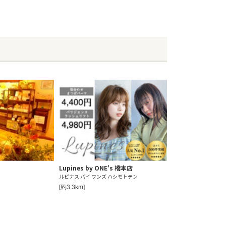
Lupines by ONE's 橋本店
ルピナス バイ ワンズ ハシモトテン
[約3.3km]