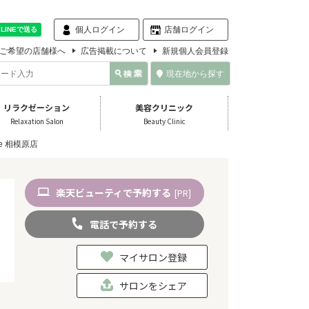
個人ログイン
店舗ログイン
ご希望の店舗様へ
広告掲載について
新規個人会員登録
現在地から探す
リラクゼーション
美容クリニック
Relaxation Salon
Beauty Clinic
ce 相模原店
楽天
ビューティ
で予約
する
[PR]
電話
で
予約
する
マイサロン登録
サロンをシェア