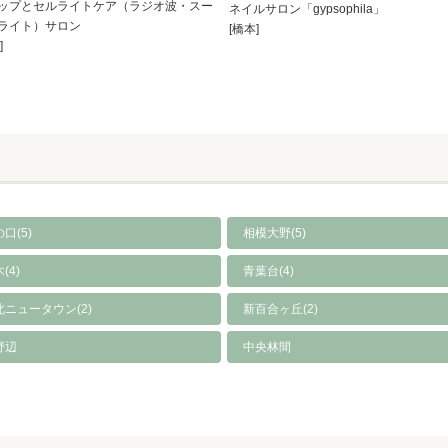
ップとセルライトケア（ラジオ波・スー
ネイルサロン「gypsophila」
ライト）サロン
[橋本]
]
口(5)
相模大野(5)
(4)
青葉台(4)
北ニュータウン(2)
新百合ヶ丘(2)
野辺
中央林間