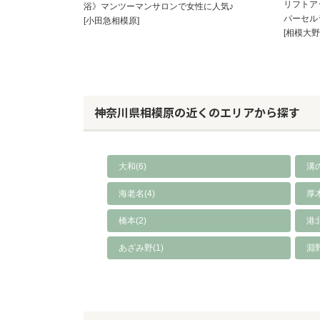
リフトア
浴》マンツーマンサロンで女性に人気♪
パーセル
[小田急相模原]
[相模大野
神奈川県相模原の近くのエリアから探す
大和(6)
溝の
海老名(4)
厚木
橋本(2)
港
あざみ野(1)
淵