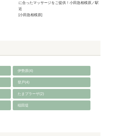
に合ったマッサージをご提供！小田急相模原／駅
近
[小田急相模原]
伊勢原(4)
登戸(4)
たまプラーザ(2)
稲田堤