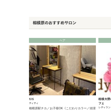
相模原のおすすめサロン
ヘア
titi
相模大野
フェ
ティティ
レディラン
相模原駅チカ／お子様OK《こだわりカラー／頭浸