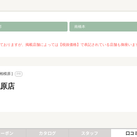
部
南橋本
を推奨しておりますが、掲載店舗によっては【税抜価格】で表記されている店舗も御座
相模原 ]
模原店
クーポン
カタログ
スタッフ
口コ