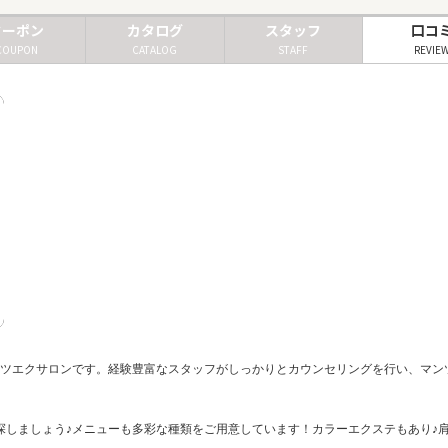
クーポン
カタログ
スタッフ
口コ
COUPON
CATALOG
STAFF
REVIE
マツエクサロンです。経験豊富なスタッフがしっかりとカウンセリングを行い、マン
！
緒に探しましょう♪メニューも多彩な種類をご用意しています！カラーエクステもあり