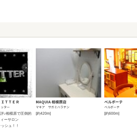
 ＧＬＩＴＴＥＲ
MAQUIA 相模原店
ベルボーテ
リッター
マキア サガミハラテン
ベルボーテ
評♪相模原で圧倒的
[約420m]
[約600m]
ティーサロン
イラッシュ！！