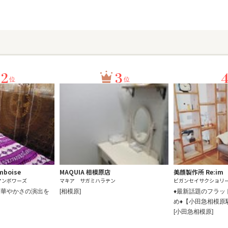
2
3
位
位
boise
MAQUIA 相模原店
美顔製作所 Re:im
アンボワーズ
マキア サガミハラテン
ビガンセイサクショリ
な華やかさの演出を
[相模原]
♦最新話題のフラッ
め♦【小田急相模原
[小田急相模原]