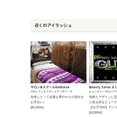
近くのアイラッシュ
サロン&スクールAmboise
Beauty Salon
サロンアンドスクールアンボワーズ
ビューティーサロング
女性にとって必要な華やかさの演出を
技術とデザインに定
お手伝い♪
人気を誇るビュー
[約190m]
【GLITTER】ア
[約280m]