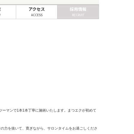
ミ
アクセス
採用情報
W
ACCESS
RECRUIT
ツーマンで1本1本丁寧に施術いたします。まつエクが初めて
♪肩の力を抜いて、寛ぎながら、サロンタイムをお過ごしくださ