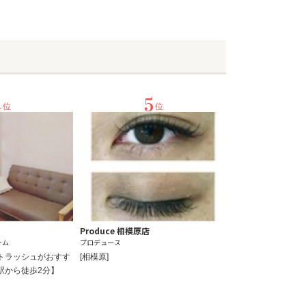
4
5
位
位
Produce 相模原店
ーム
プロデュース
トラッシュがおすす
[相模原]
駅から徒歩2分】