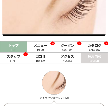
ヘアサロン
ネイルサロン
まつげサロン
エステサロン
33
2
5
トップ
メニュー
クーポン
カタログ
リラクゼーションサロン
TOP
MENU
COUPON
CATALOG
1
美容クリニック
スタッフ
口コミ
アクセス
採用情報
STAFF
REVIEW
ACCESS
RECRUIT
ヘアカタログ
ネイルカタログ
メンズカタログ
アイラッシュサロンRich