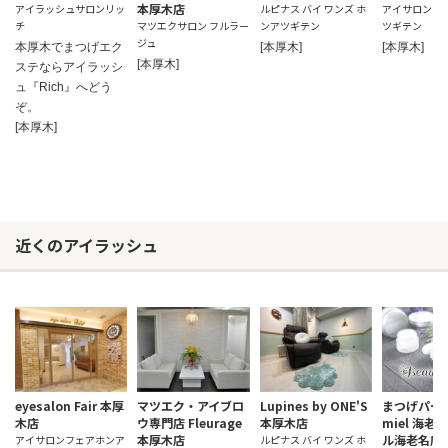
本厚木店
アイラッシュサロンリッ
ルピナス バイ ワンズ ホ
アイサロンフ
チ
マツエクサロン フルラー
ンアツギテン
ツギテン
ジュ
本厚木でまつげエク
[本厚木]
[本厚木]
[本厚木]
ステならアイラッシ
ュ『Rich』へどう
ぞ。
[本厚木]
近くのアイラッシュ
eyesalon Fair 本厚
マツエク・アイブロ
Lupines by ONE'S
まつげパー
木店
ウ専門店 Fleurage
本厚木店
miel 海老
本厚木店
ル海老名店]
アイサロンフェアホンア
ルピナス バイ ワンズ ホ