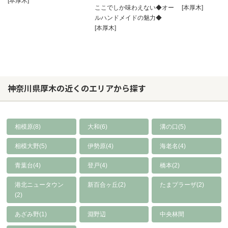
[本厚木]
ここでしか味わえない◆オー
[本厚木]
ルハンドメイドの魅力◆
[本厚木]
神奈川県厚木の近くのエリアから探す
相模原(8)
大和(6)
溝の口(5)
相模大野(5)
伊勢原(4)
海老名(4)
青葉台(4)
登戸(4)
橋本(2)
港北ニュータウン
新百合ヶ丘(2)
たまプラーザ(2)
(2)
あざみ野(1)
淵野辺
中央林間