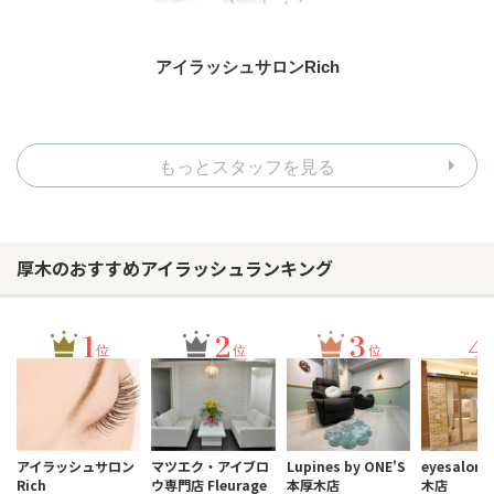
アイラッシュサロンRich
もっとスタッフを見る
厚木のおすすめアイラッシュランキング
1
2
3
4
位
位
位
アイラッシュサロン
マツエク・アイブロ
Lupines by ONE'S
eyesalon 
Rich
ウ専門店 Fleurage
本厚木店
木店