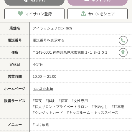
マイサロン登録
サロンをシェア
店舗名
アイラッシュサロンRich
電話番号
電話番号を表示する
住所
〒243-0001 神奈川県厚木市東町１-１８-１０２
定休日
不定休
営業時間
10:00 ～ 21:00
ホームページ
http://i-rich.jp
設備サービス
#深夜
#体験
#個室
#女性専用
#個人サロン・プライベートサロン
#予約なし
#駐車場
#クレジットカード
#キッズルーム・キッズスペース
メニュー
#つけ放題