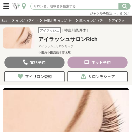
ジャンルを指定
：まつげ
BeautyPark
まつげ（アイラッシュ）サロン
神奈川県 まつげ（アイラッシュ）サロン
厚木 まつげ（アイラッシュ）サロン
アイラッシュサロンRich
ログイン
[ 神奈川県/厚木 ]
アイラッシュ
アイラッシュサロンRich
会員登録
（無料）
アイラッシュサロンリッチ
小田急小田原線本厚木駅
キーワード検索
電話
予約
ネット
予約
ジャンルを選択
マイサロン登録
サロンをシェア
キーワードで検索
近くのサロンを探す
現在地から探す