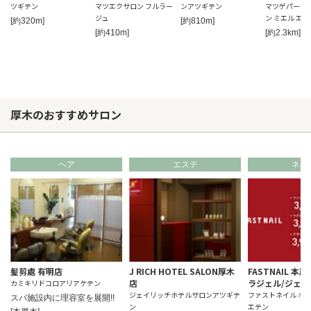
ツギテン
マツエクサロン フルラー
ンアツギテン
マツゲパーマ
ジュ
ン ミエル エ
[約320m]
[約810m]
[約410m]
[約2.3km]
厚木のおすすめサロン
ヘア
エステ
ネイ
髪剪處 有明店
J RICH HOTEL SALON厚木
FASTNAIL 
店
ラジェル/ジェ
カミキリドコロアリアケテン
ジェイリッチホテルサロンアツギテ
ファストネイル ホ
スパ施設内に理容室を展開!!
ン
エテン