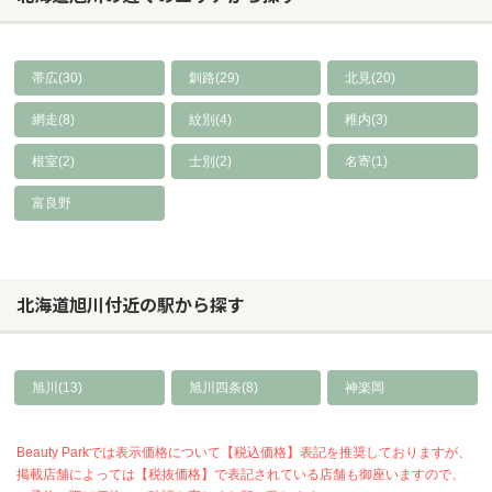
帯広(30)
釧路(29)
北見(20)
網走(8)
紋別(4)
稚内(3)
根室(2)
士別(2)
名寄(1)
富良野
北海道旭川付近の駅から探す
旭川(13)
旭川四条(8)
神楽岡
Beauty Parkでは表示価格について【税込価格】表記を推奨しておりますが、
掲載店舗によっては【税抜価格】で表記されている店舗も御座いますので、