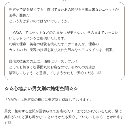
理容室で髪を整えても、自宅でまたあの髪型を再現出来ない...セットが
苦手、面倒だ...
という方は多いのではないでしょうか。
「MAYA」ではセットなどのごまかしが要らない、そのままでカッコい
いカットラインをご提供いたします。
札幌で理容・美容の経験も積んだオーナーさんが、理容の
カットの上に美容の技術を取り入れた巧みなヘアスタイルをご提案。
自信の技術力の上に、価格はリーズナブル！
とっても気さくな雰囲気のお店なので、初めてのお店は
緊張してしまう...と意識してしまうかたもご安心ください◎
☆☆心地よい男女別の施術空間☆☆
「MAYA」は理容室の横にに美容室も併設しております。
お問い合わせ
男女、施術する空間が区切られてお店の入り口まで分かれているため、隣に
異性がいると落ち着かない..というかたも安心していらっしゃることが出来ま
す◎