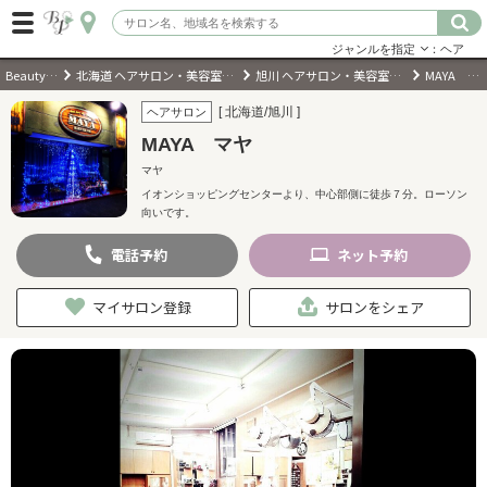
ジャンルを指定
：ヘア
BeautyPark
北海道 ヘアサロン・美容室・美容院
旭川 ヘアサロン・美容室・美容院
MAYA マヤ
ログイン
[ 北海道/旭川 ]
ヘアサロン
MAYA マヤ
会員登録
（無料）
マヤ
イオンショッピングセンターより、中心部側に徒歩７分。ローソン
向いです。
キーワード検索
電話
予約
ネット
予約
ジャンルを選択
マイサロン登録
サロンをシェア
キーワードで検索
近くのサロンを探す
現在地から探す