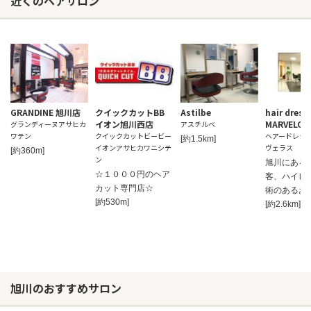
近くのヘアサロン
GRANDINE 旭川店
クイックカットBB
Astilbe
hair dress
イオン旭川西店
MARVELOU
グランディーヌアサヒカ
アスチルベ
ワテン
クイックカットビービー
ヘアードレシ
[約1.5km]
イオンアサヒカワニシテ
ヴェラス
[約360m]
ン
旭川にある
☆１０００円のヘア
客、ハイレ
カット専門店☆
術のあるお
[約530m]
[約2.6km]
旭川のおすすめサロン