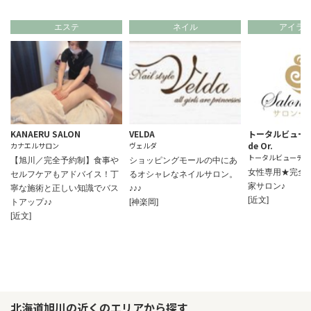
エステ
ネイル
アイラ
KANAERU SALON
VELDA
トータルビューテ
de Or.
カナエルサロン
ヴェルダ
トータルビューティ
【旭川／完全予約制】食事や
ショッピングモールの中にあ
女性専用★完全
セルフケアもアドバイス！丁
るオシャレなネイルサロン。
家サロン♪
寧な施術と正しい知識でバス
♪♪♪
[近文]
トアップ♪♪
[神楽岡]
[近文]
北海道旭川の近くのエリアから探す