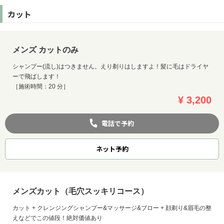
カット
メンズ カットのみ
シャンプー(流し)はつきません。えり剃りはしますよ！髪に毛はドライヤ
ーで飛ばします！
［施術時間：20 分］
¥ 3,200
電話で予約
ネット
予約
メンズカット（毛穴スッキリコース）
カット + クレンジングシャンプー&マッサージ&ブロー + 顔剃り&眉毛の整
えなどでこの値段！絶対価値あり