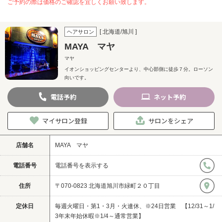
ご予約の際は価格のご確認を宜しくお願い致します。
[ 北海道/旭川 ]
ヘアサロン
MAYA マヤ
マヤ
イオンショッピングセンターより、中心部側に徒歩７分。ローソン
向いです。
電話
予約
ネット
予約
マイサロン登録
サロンをシェア
店舗名
MAYA マヤ
電話番号
電話番号を表示する
住所
〒070-0823 北海道旭川市緑町２０丁目
定休日
毎週火曜日・第1・3月・火連休、※24日営業 【12/31～1/
3年末年始休暇※1/4～通常営業】