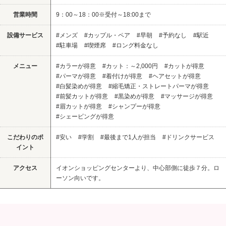
営業時間
9：00～18：00※受付～18:00まで
設備サービス
#メンズ
#カップル・ペア
#早朝
#予約なし
#駅近
#駐車場
#喫煙席
#ロング料金なし
メニュー
#カラーが得意
#カット：～2,000円
#カットが得意
#パーマが得意
#着付けが得意
#ヘアセットが得意
#白髪染めが得意
#縮毛矯正・ストレートパーマが得意
#前髪カットが得意
#黒染めが得意
#マッサージが得意
#眉カットが得意
#シャンプーが得意
#シェービングが得意
こだわりのポ
#安い
#学割
#最後まで1人が担当
#ドリンクサービス
イント
アクセス
イオンショッピングセンターより、中心部側に徒歩７分。ロ
ーソン向いです。