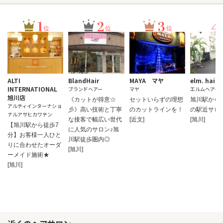
1
2
3
4
位
位
位
ALTI
BlandHair
MAYA マヤ
elm. hair
INTERNATIONAL
ブランドヘアー
マヤ
エルムヘアー
旭川店
《カットが得意☆
セットいらずの理想
旭川駅から
アルティインターナショ
彡》高い技術と丁寧
のカットラインを！
の駅近サロ
ナルアサヒカワテン
な接客で幅広い世代
[近文]
[旭川]
【旭川駅から徒歩7
に人気のサロン♪旭
分】お客様一人ひと
川駅徒歩圏内◎
りに合わせたオーダ
[旭川]
ーメイド施術★
[旭川]