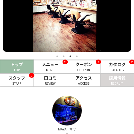
ヘアサロン
ネイルサロン
まつげサロン
エステサロン
リラクゼーションサロン
31
3
25
トップ
メニュー
クーポン
カタログ
美容クリニック
TOP
MENU
COUPON
CATALOG
2
スタッフ
口コミ
アクセス
採用情報
STAFF
REVIEW
ACCESS
RECRUIT
ヘアカタログ
ネイルカタログ
メンズカタログ
MAYA マヤ