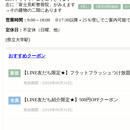
左に「富士見町整骨院」がみえます
#安い
#眉毛同時施術
#
→その建物の二階にあります
営業時間：
9:00～18:00 ※17:30以降＋25％増しでご案内可能
定休日：
不定休（日曜、他）
[県立大学駅]
おすすめクーポン
【LINE友だち限定★】フラットフラッシュつけ放題 5
新規
有効期限：[
2026年08月31日
]
【LINE友だち紹介限定★】500円OFFクーポン
全員
有効期限：[
2026年08月31日
]