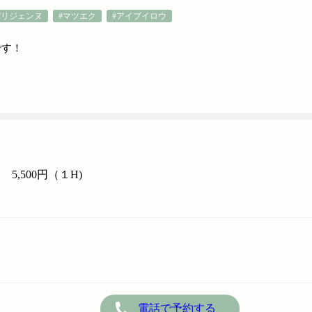
パリジェンヌ
#マツエク
#アイブイロウ
です！
,500円（１H)
電話で予約する