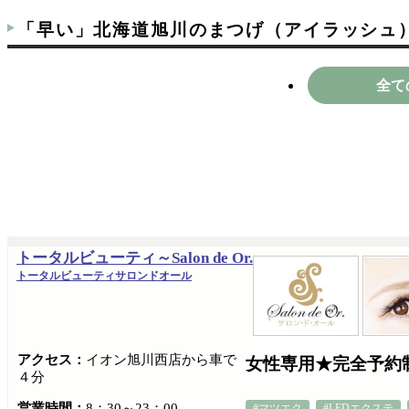
「早い」北海道旭川のまつげ（アイラッシュ
全て
トータルビューティ～Salon de Or.
トータルビューティサロンドオール
アクセス：
イオン旭川西店から車で
女性専用★完全予約
４分
営業時間：
8：30～23：00
#マツエク
#LEDエクステ