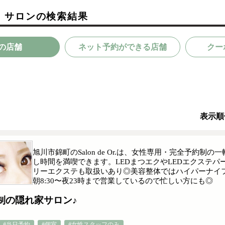
）サロンの検索結果
の店舗
ネット予約ができる店舗
クー
表示順
旭川市錦町のSalon de Or.は、女性専用・完全予約
し時間を満喫できます。LEDまつエクやLEDエクステ
リーエクステも取扱いあり◎美容整体ではハイパーナイ
朝8:30〜夜23時まで営業しているので忙しい方にも◎
制の隠れ家サロン♪
#当日予約
#個室
#女性スタッフのみ