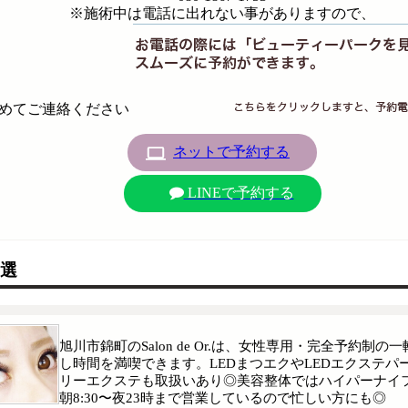
※施術中は電話に出れない事がありますので、
めてご連絡ください
ネットで予約する
LINEで予約する
2選
旭川市錦町のSalon de Or.は、女性専用・完全予約
し時間を満喫できます。LEDまつエクやLEDエクステ
リーエクステも取扱いあり◎美容整体ではハイパーナイ
朝8:30〜夜23時まで営業しているので忙しい方にも◎