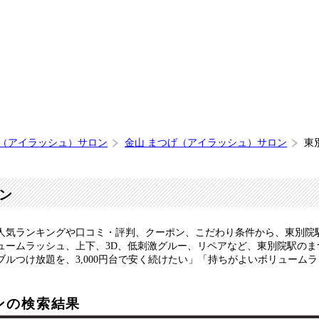
げ（アイラッシュ）サロン
金山 まつげ（アイラッシュ）サロン
東
ン
人気ランキングや口コミ・評判、クーポン、こだわり条件から、東別院
ュームラッシュ、上下、3D、低刺激グルー、リペアなど、東別院駅の
ルつけ放題を、3,000円台で安く続けたい」「持ちがよいボリューム
ンの検索結果