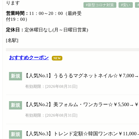
ります
#新型コロナ対策
#安い
営業時間：
11：00～20：00（最終受
付19：00）
定休日：
定休曜日なし(月～日曜日営業)
[名駅]
おすすめクーポン
NEW
【人気No.1】うるうるマグネットネイル☆￥7,000→
新規
有効期限：[
2026年08月31日
]
【人気No.2】美フォルム・ワンカラー☆￥5,500→￥
新規
有効期限：[
2026年08月31日
]
【人気No.3】トレンド定額☆韓国ワンホン￥11,000
新規