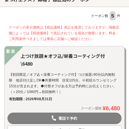
5
クーポン数
件
ヘアサロン
クーポンの表示価格は【税込価格】表記を推奨しておりますが、掲載店
ネイルサロン
舗によっては【税抜価格】で表記されている場合が御座います。料金・
まつげサロン
ご利用条件つきましては事前に店舗へご確認ください。
エステサロン
新規
上つけ放題★オフ込/栄養コーティング付
リラクゼーションサロン
\6480
美容クリニック
【初回限定／オフ込＋栄養コーティング付】つけ放題♪90分以内無制
限 他店付け足しOK◆所要時間 目安105分。※初回カウンセリング
ヘアカタログ
15分が含まれます。◆付替オフがある方は予約時にお伝えください。
（＋20分／1080円→初回無料！）
ネイルカタログ
有効期限 : 2026年08月31日
メンズカタログ
¥6,480
クーポン価格
電話で予約