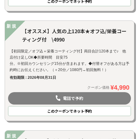
このクーポンでネット予約
新規
【オススメ】人気の上120本★オフ込/栄養コー
ティング付 \4990
【初回限定／オフ込＋栄養コーティング付】両目合計120本まで♪ 他
店付け足しOK◆所要時間 目安75
分。※初回カウンセリング15分が含まれます。◆付替オフがある方は予
約時にお伝えください。（＋20分／1080円→初回無料！）
有効期限 : 2026年08月31日
¥4,990
クーポン価格
電話で予約
お問い合わせ
このクーポンでネット予約
新規