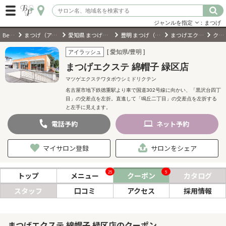
ジャンルを指定
：まつげ
BeautyPark
まつげ（アイラッシュ）サロン
愛知県 まつげ（アイラッシュ）サロン
豊明 まつげ（アイラッシュ）サロン
まつげエクステ 綿帽子 緑区店
クーポン
ログイン
[ 愛知県/豊明 ]
アイラッシュ
まつげエクステ 綿帽子 緑区店
会員登録
（無料）
マツゲエクステワタボウシミドリクテン
名古屋市地下鉄徳重駅より車で国道302号線に向かい、「黒沢台四丁
目」の交差点を左折。直進して「鳴丘二丁目」の交差点を左折する
キーワード検索
と左手に見えます。
ジャンルを選択
電話
予約
ネット
予約
マイサロン登録
サロンをシェア
キーワードで検索
25
5
トップ
メニュー
クーポン
カタログ
スタッフ
口コミ
アクセス
採用情報
近くのサロンを探す
現在地から探す
まつげエクステ 綿帽子 緑区店のクーポン